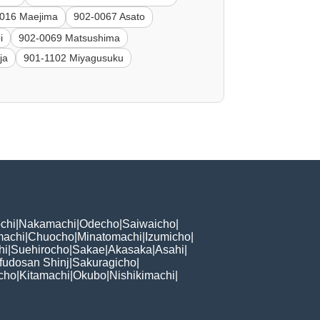
016 Maejima
902-0067 Asato
i
902-0069 Matsushima
ja
901-1102 Miyagusuku
chi
|
Nakamachi
|
Odecho
|
Saiwaicho
|
machi
|
Chuocho
|
Minatomachi
|
Izumicho
|
hi
|
Suehirocho
|
Sakae
|
Akasaka
|
Asahi
|
fudosan Shinj
|
Sakuragicho
|
cho
|
Kitamachi
|
Okubo
|
Nishikimachi
|