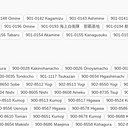
0148 Omine
901-0142 Kagamizu
901-0143 Ashimine
901-0141
901-0196 Omine
901-0193 海上自衛隊 那覇基地
901-019
156 Tabaru
901-0154 Akamine
901-0155 Kanagusuku
901-01
ura
900-0028 Kakinohanacho
900-0026 Onoyamacho
900-00
00-0035 Tondocho
901-1117 Tsukazan
900-0034 Higashimachi
-8650 Sobe
902-8512 Yogi
902-8513 Yogi
902-8550 Yogi
90
04 Nishi
900-8605 Nishi
900-8608 Ameku
900-8735 Tsuji
9
0-8510 Kumoji
900-8513 Kumoji
900-8517 Higawa
900-8524 K
0-8556 Uenoya
900-8567 Higawa
900-8578 Higawa
900-8586
00-8610 Tomari
900-8651 Kumoji
900-8678 Kumoji
900-8688 
00-8654 Makishi
900-8686 Maejima
900-8558 Kohagura
902-