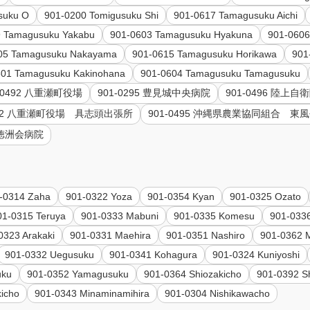
suku O
901-0200 Tomigusuku Shi
901-0617 Tamagusuku Aichi
9 Tamagusuku Yakabu
901-0603 Tamagusuku Hyakuna
901-0606
05 Tamagusuku Nakayama
901-0615 Tamagusuku Horikawa
901
601 Tamagusuku Kakinohana
901-0604 Tamagusuku Tamagusuku
1-0492 八重瀬町役場
901-0295 豊見城中央病院
901-0496 陸上
0592 八重瀬町役場 具志頭出張所
901-0495 沖縄県農業協同組合 東
部徳洲会病院
-0314 Zaha
901-0322 Yoza
901-0354 Kyan
901-0325 Ozato
01-0315 Teruya
901-0333 Mabuni
901-0335 Komesu
901-033
0323 Arakaki
901-0331 Maehira
901-0351 Nashiro
901-0362 
901-0332 Uegusuku
901-0341 Kohagura
901-0324 Kuniyoshi
uku
901-0352 Yamagusuku
901-0364 Shiozakicho
901-0392 S
kicho
901-0343 Minaminamihira
901-0304 Nishikawacho