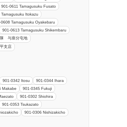
901-0611 Tamagusuku Fusato
 Tamagusuku Itokazu
-0608 Tamagusuku Oyakebaru
901-0613 Tamagusuku Shikembaru
自衛隊 与座分屯地
風平支店
901-0342 Itosu
901-0344 Ihara
6 Makabe
901-0345 Fukuji
Maezato
901-0302 Shiohira
901-0353 Tsukazato
hiozakicho
901-0306 Nishizakicho