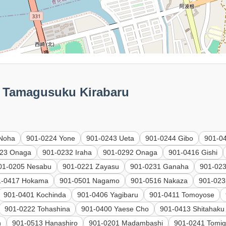
amagusuku Kirabaru
 Noha
901-0224 Yone
901-0243 Ueta
901-0244 Gibo
901-0
223 Onaga
901-0232 Iraha
901-0292 Onaga
901-0416 Gishi
01-0205 Nesabu
901-0221 Zayasu
901-0231 Ganaha
901-02
1-0417 Hokama
901-0501 Nagamo
901-0516 Nakaza
901-023
901-0401 Kochinda
901-0406 Yagibaru
901-0411 Tomoyose
901-0222 Tohashina
901-0400 Yaese Cho
901-0413 Shitahaku
n
901-0513 Hanashiro
901-0201 Madambashi
901-0241 Tomi