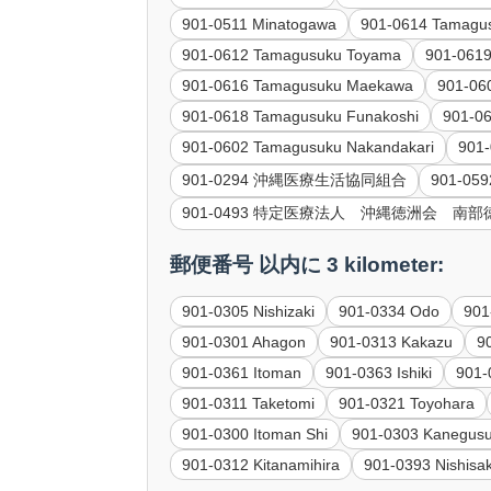
901-0511 Minatogawa
901-0614 Tamagu
901-0612 Tamagusuku Toyama
901-061
901-0616 Tamagusuku Maekawa
901-06
901-0618 Tamagusuku Funakoshi
901-0
901-0602 Tamagusuku Nakandakari
90
901-0294 沖縄医療生活協同組合
901-
901-0493 特定医療法人 沖縄徳洲会 南
郵便番号 以内に 3 kilometer:
901-0305 Nishizaki
901-0334 Odo
901
901-0301 Ahagon
901-0313 Kakazu
9
901-0361 Itoman
901-0363 Ishiki
901-
901-0311 Taketomi
901-0321 Toyohara
901-0300 Itoman Shi
901-0303 Kanegus
901-0312 Kitanamihira
901-0393 Nishisa