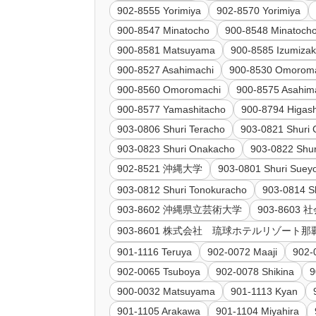
902-8555 Yorimiya
902-8570 Yorimiya
900-8547 Minatocho
900-8548 Minatoch
900-8581 Matsuyama
900-8585 Izumizak
900-8527 Asahimachi
900-8530 Omorom
900-8560 Omoromachi
900-8575 Asahim
900-8577 Yamashitacho
900-8794 Higas
903-0806 Shuri Teracho
903-0821 Shuri 
903-0823 Shuri Onakacho
903-0822 Shur
902-8521 沖縄大学
903-0801 Shuri Suey
903-0812 Shuri Tonokuracho
903-0814 S
903-8602 沖縄県立芸術大学
903-860
903-8601 株式会社 琉球ホテルリゾー
901-1116 Teruya
902-0072 Maaji
902-
902-0065 Tsuboya
902-0078 Shikina
9
900-0032 Matsuyama
901-1113 Kyan
901-1105 Arakawa
901-1104 Miyahira