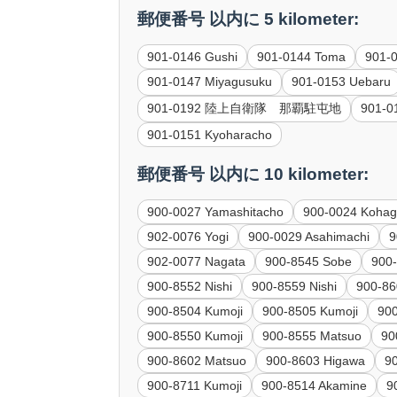
郵便番号 以内に 5 kilometer:
901-0146 Gushi
901-0144 Toma
901-
901-0147 Miyagusuku
901-0153 Uebaru
901-0192 陸上自衛隊 那覇駐屯地
901-0
901-0151 Kyoharacho
郵便番号 以内に 10 kilometer:
900-0027 Yamashitacho
900-0024 Kohag
902-0076 Yogi
900-0029 Asahimachi
9
902-0077 Nagata
900-8545 Sobe
900
900-8552 Nishi
900-8559 Nishi
900-86
900-8504 Kumoji
900-8505 Kumoji
90
900-8550 Kumoji
900-8555 Matsuo
90
900-8602 Matsuo
900-8603 Higawa
9
900-8711 Kumoji
900-8514 Akamine
9