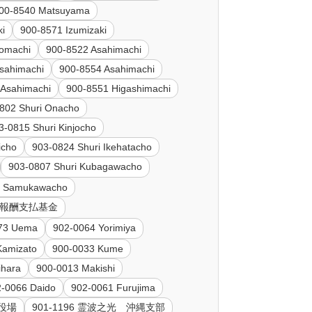
00-8540 Matsuyama
ki
900-8571 Izumizaki
omachi
900-8522 Asahimachi
sahimachi
900-8554 Asahimachi
 Asahimachi
900-8551 Higashimachi
802 Shuri Onacho
3-0815 Shuri Kinjocho
icho
903-0824 Shuri Ikehatacho
903-0807 Shuri Kubagawacho
i Samukawacho
診療報酬支払基金
73 Uema
902-0064 Yorimiya
Kamizato
900-0033 Kume
ihara
900-0013 Makishi
2-0066 Daido
902-0061 Furujima
町役場
901-1196 霊波之光 沖縄支部