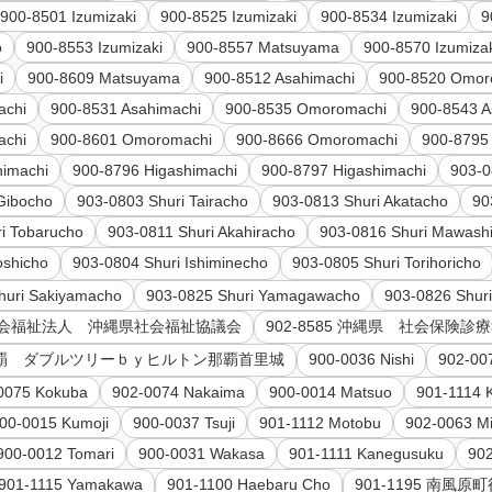
900-8501 Izumizaki
900-8525 Izumizaki
900-8534 Izumizaki
9
o
900-8553 Izumizaki
900-8557 Matsuyama
900-8570 Izumiza
i
900-8609 Matsuyama
900-8512 Asahimachi
900-8520 Omor
achi
900-8531 Asahimachi
900-8535 Omoromachi
900-8543 A
achi
900-8601 Omoromachi
900-8666 Omoromachi
900-8795
himachi
900-8796 Higashimachi
900-8797 Higashimachi
903-0
Gibocho
903-0803 Shuri Tairacho
903-0813 Shuri Akatacho
90
i Tobarucho
903-0811 Shuri Akahiracho
903-0816 Shuri Mawash
oshicho
903-0804 Shuri Ishiminecho
903-0805 Shuri Torihoricho
huri Sakiyamacho
903-0825 Shuri Yamagawacho
903-0826 Shur
3 社会福祉法人 沖縄県社会福祉協議会
902-8585 沖縄県 社会保険
ト那覇 ダブルツリーｂｙヒルトン那覇首里城
900-0036 Nishi
902-00
0075 Kokuba
902-0074 Nakaima
900-0014 Matsuo
901-1114 
00-0015 Kumoji
900-0037 Tsuji
901-1112 Motobu
902-0063 M
900-0012 Tomari
900-0031 Wakasa
901-1111 Kanegusuku
90
901-1115 Yamakawa
901-1100 Haebaru Cho
901-1195 南風原