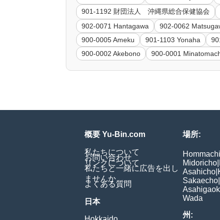
901-1192 財団法人 沖縄県総合保健協会
902-0071 Hantagawa
902-0062 Matsug
900-0005 Ameku
901-1103 Yonaha
90
900-0002 Akebono
900-0001 Minatomach
概要 Yu-Bin.com
場所:
私たちについて
Hommach
お問い合わせ
リンクについて
Midoricho
|
私たちと一緒に広告を出し
Asahicho
|
ませんか
Sakaecho
|
よくある質問
Asahigao
Wada
日本
州:
Hokkaido