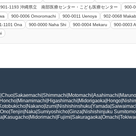
901-1193 沖縄県立 南部医療センター・こども医療センター
900-0
awa
900-0006 Omoromachi
900-0011 Uenoya
902-0068 Makab
1-1101 Ona
900-0000 Naha Shi
900-0004 Mekaru
900-0003 A
i
i
|
Chuo
|
Sakaemachi
|
Shimmachi
|
Motomachi
|
Asahimachi
|
Maruno
Honcho
|
Minamimachi
|
Higashimachi
|
Midorigaoka
|
Hongo
|
Nishi
Kotobukicho
|
Nakano
|
Izumi
|
Nishishinshuku
|
Yamada
|
Saiwaimac
Ono
|
Tenjin
|
Naka
|
Sumiyoshicho
|
Ginza
|
Nishishinjuku Sumitomo
ka
|
Kasugacho
|
Midorimachi
|
Fujimi
|
Sakuragaoka
|
Omachi
|
Tokiwa