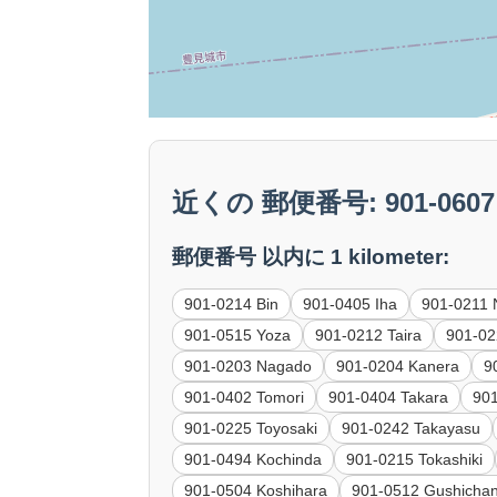
近くの 郵便番号: 901-0607 T
郵便番号 以内に 1 kilometer:
901-0214 Bin
901-0405 Iha
901-0211
901-0515 Yoza
901-0212 Taira
901-0
901-0203 Nagado
901-0204 Kanera
9
901-0402 Tomori
901-0404 Takara
90
901-0225 Toyosaki
901-0242 Takayasu
901-0494 Kochinda
901-0215 Tokashiki
901-0504 Koshihara
901-0512 Gushicha