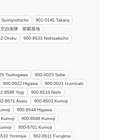
 Sumiyoshicho
901-0145 Takara
4 航空自衛隊 那覇基地
52 Oroku
900-8533 Nishisakicho
25 Tsubogawa
900-0023 Sobe
900-0022 Higawa
900-0021 Izumizaki
2-8588 Yogi
900-8516 Nishi
02-8571 Asato
900-8503 Kumoji
umoji
900-8544 Higawa
 Kumoji
900-8588 Kumoji
Kumoji
900-8701 Kumoji
8510 Yorimiya
902-8511 Furujima