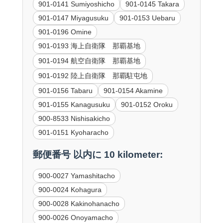
901-0141 Sumiyoshicho
901-0145 Takara
901-0147 Miyagusuku
901-0153 Uebaru
901-0196 Omine
901-0193 海上自衛隊 那覇基地
901-0194 航空自衛隊 那覇基地
901-0192 陸上自衛隊 那覇駐屯地
901-0156 Tabaru
901-0154 Akamine
901-0155 Kanagusuku
901-0152 Oroku
900-8533 Nishisakicho
901-0151 Kyoharacho
郵便番号 以内に 10 kilometer:
900-0027 Yamashitacho
900-0024 Kohagura
900-0028 Kakinohanacho
900-0026 Onoyamacho