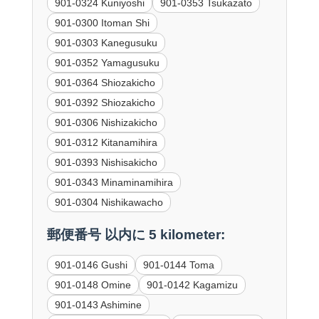
901-0324 Kuniyoshi
901-0353 Tsukazato
901-0300 Itoman Shi
901-0303 Kanegusuku
901-0352 Yamagusuku
901-0364 Shiozakicho
901-0392 Shiozakicho
901-0306 Nishizakicho
901-0312 Kitanamihira
901-0393 Nishisakicho
901-0343 Minaminamihira
901-0304 Nishikawacho
郵便番号 以内に 5 kilometer:
901-0146 Gushi
901-0144 Toma
901-0148 Omine
901-0142 Kagamizu
901-0143 Ashimine