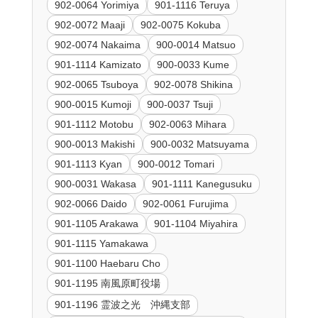
902-0064 Yorimiya
901-1116 Teruya
902-0072 Maaji
902-0075 Kokuba
902-0074 Nakaima
900-0014 Matsuo
901-1114 Kamizato
900-0033 Kume
902-0065 Tsuboya
902-0078 Shikina
900-0015 Kumoji
900-0037 Tsuji
901-1112 Motobu
902-0063 Mihara
900-0013 Makishi
900-0032 Matsuyama
901-1113 Kyan
900-0012 Tomari
900-0031 Wakasa
901-1111 Kanegusuku
902-0066 Daido
902-0061 Furujima
901-1105 Arakawa
901-1104 Miyahira
901-1115 Yamakawa
901-1100 Haebaru Cho
901-1195 南風原町役場
901-1196 霊波之光 沖縄支部