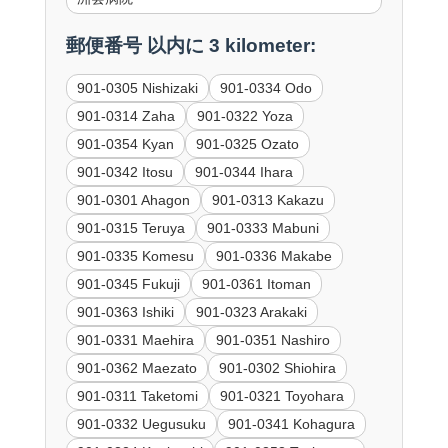
郵便番号 以内に 3 kilometer:
901-0305 Nishizaki
901-0334 Odo
901-0314 Zaha
901-0322 Yoza
901-0354 Kyan
901-0325 Ozato
901-0342 Itosu
901-0344 Ihara
901-0301 Ahagon
901-0313 Kakazu
901-0315 Teruya
901-0333 Mabuni
901-0335 Komesu
901-0336 Makabe
901-0345 Fukuji
901-0361 Itoman
901-0363 Ishiki
901-0323 Arakaki
901-0331 Maehira
901-0351 Nashiro
901-0362 Maezato
901-0302 Shiohira
901-0311 Taketomi
901-0321 Toyohara
901-0332 Uegusuku
901-0341 Kohagura