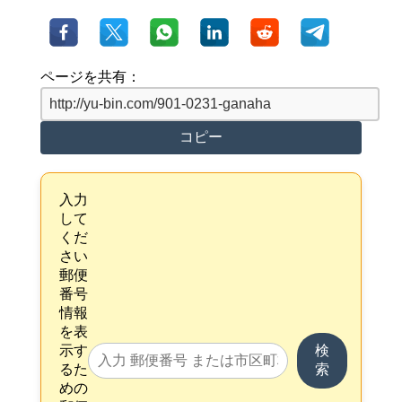
ページを共有：
コピー
入力
して
くだ
さい
郵便
番号
情報
を表
示す
検
るた
索
めの