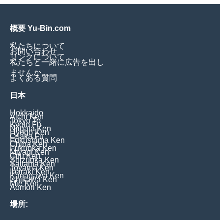
概要 Yu-Bin.com
私たちについて
お問い合わせ
リンクについて
私たちと一緒に広告を出し
ませんか
よくある質問
日本
Hokkaido
Aichi Ken
Tokyo To
Kyoto Fu
Niigata Ken
Hyogo Ken
Osaka Fu
Fukushima Ken
Chiba Ken
Fukuoka Ken
Miyagi Ken
Gifu Ken
Shizuoka Ken
Saitama Ken
Toyama Ken
Ibaraki Ken
Kanagawa Ken
Ishikawa Ken
Mie Ken
Aomori Ken
場所: