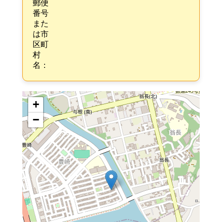
郵便
番号
また
は市
区町
村
名：
+
−