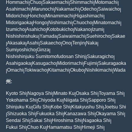
Hommachi
Chuo
Sakaemachi
Shimmachi
Motomachi
|
|
|
|
|
Asahimachi
Marunochi
Nakamachi
Odecho
Saiwaicho
|
|
|
|
|
Midoricho
Honcho
Minamimachi
Higashimachi
|
|
|
|
Midorigaoka
Hongo
Nishimachi
Chuocho
Minatomachi
|
|
|
|
|
Izumicho
Asahicho
Kotobukicho
Nakano
Izumi
|
|
|
|
|
Nishishinshuku
Yamada
Saiwaimachi
Suehirocho
Sakae
|
|
|
|
Akasaka
Asahi
Sakaecho
Ono
Tenjin
Naka
|
|
|
|
|
|
|
Sumiyoshicho
Ginza
|
|
Nishishinjuku Sumitomofudosan Shinj
Sakuragicho
|
|
Asahigaoka
Kasugacho
Midorimachi
Fujimi
Sakuragaoka
|
|
|
|
Omachi
Tokiwacho
Kitamachi
Okubo
Nishikimachi
Wada
|
|
|
|
|
|
州:
Kyoto Shi
Nagoya Shi
Minato Ku
Osaka Shi
Toyama Shi
|
|
|
|
|
Yokohama Shi
Chiyoda Ku
Niigata Shi
Sapporo Shi
|
|
|
|
Shinjuku Ku
Gifu Shi
Kobe Shi
Kitakyushu Shi
Joetsu Shi
|
|
|
|
Shizuoka Shi
Fukuoka Shi
Kanazawa Shi
Okayama Shi
|
|
|
|
|
Sendai Shi
Sakai Shi
Hiroshima Shi
Nagaoka Shi
|
|
|
|
Fukui Shi
Chuo Ku
Hamamatsu Shi
Himeji Shi
|
|
|
|