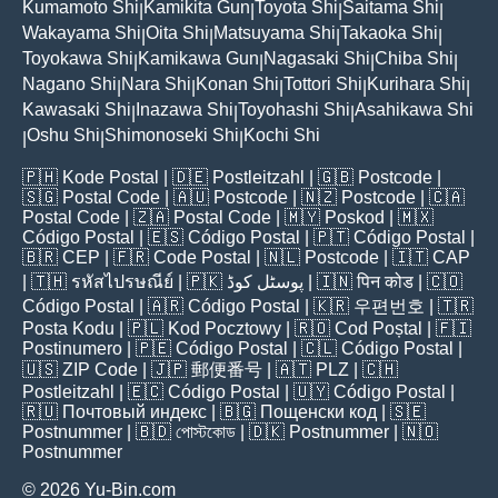
Kumamoto Shi
Kamikita Gun
Toyota Shi
Saitama Shi
|
|
|
|
Wakayama Shi
Oita Shi
Matsuyama Shi
Takaoka Shi
|
|
|
|
Toyokawa Shi
Kamikawa Gun
Nagasaki Shi
Chiba Shi
|
|
|
|
Nagano Shi
Nara Shi
Konan Shi
Tottori Shi
Kurihara Shi
|
|
|
|
|
Kawasaki Shi
Inazawa Shi
Toyohashi Shi
Asahikawa Shi
|
|
|
Oshu Shi
Shimonoseki Shi
Kochi Shi
|
|
|
🇵🇭
Kode Postal
| 🇩🇪
Postleitzahl
| 🇬🇧
Postcode
|
🇸🇬
Postal Code
| 🇦🇺
Postcode
| 🇳🇿
Postcode
| 🇨🇦
Postal Code
| 🇿🇦
Postal Code
| 🇲🇾
Poskod
| 🇲🇽
Código Postal
| 🇪🇸
Código Postal
| 🇵🇹
Código Postal
|
🇧🇷
CEP
| 🇫🇷
Code Postal
| 🇳🇱
Postcode
| 🇮🇹
CAP
| 🇹🇭
รหัสไปรษณีย์
| 🇵🇰
پوسٹل کوڈ
| 🇮🇳
पिन कोड
| 🇨🇴
Código Postal
| 🇦🇷
Código Postal
| 🇰🇷
우편번호
| 🇹🇷
Posta Kodu
| 🇵🇱
Kod Pocztowy
| 🇷🇴
Cod Poștal
| 🇫🇮
Postinumero
| 🇵🇪
Código Postal
| 🇨🇱
Código Postal
|
🇺🇸
ZIP Code
| 🇯🇵
郵便番号
| 🇦🇹
PLZ
| 🇨🇭
Postleitzahl
| 🇪🇨
Código Postal
| 🇺🇾
Código Postal
|
🇷🇺
Почтовый индекс
| 🇧🇬
Пощенски код
| 🇸🇪
Postnummer
| 🇧🇩
পোস্টকোড
| 🇩🇰
Postnummer
| 🇳🇴
Postnummer
© 2026 Yu-Bin.com