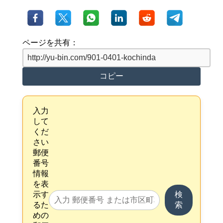
ページを共有：
コピー
入力
して
くだ
さい
郵便
番号
情報
を表
示す
検
るた
索
めの