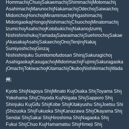
Hommachi
Chuo
Sakaemachi
Shimmachi
Motomachi
|
|
|
|
|
Asahimachi
Marunochi
Nakamachi
Odecho
Saiwaicho
|
|
|
|
|
Midoricho
Honcho
Minamimachi
Higashimachi
|
|
|
|
Midorigaoka
Hongo
Nishimachi
Chuocho
Minatomachi
|
|
|
|
|
Izumicho
Asahicho
Kotobukicho
Nakano
Izumi
|
|
|
|
|
Nishishinshuku
Yamada
Saiwaimachi
Suehirocho
Sakae
|
|
|
|
Akasaka
Asahi
Sakaecho
Ono
Tenjin
Naka
|
|
|
|
|
|
|
Sumiyoshicho
Ginza
|
|
Nishishinjuku Sumitomofudosan Shinj
Sakuragicho
|
|
Asahigaoka
Kasugacho
Midorimachi
Fujimi
Sakuragaoka
|
|
|
|
Omachi
Tokiwacho
Kitamachi
Okubo
Nishikimachi
Wada
|
|
|
|
|
|
州:
Kyoto Shi
Nagoya Shi
Minato Ku
Osaka Shi
Toyama Shi
|
|
|
|
|
Yokohama Shi
Chiyoda Ku
Niigata Shi
Sapporo Shi
|
|
|
|
Shinjuku Ku
Gifu Shi
Kobe Shi
Kitakyushu Shi
Joetsu Shi
|
|
|
|
Shizuoka Shi
Fukuoka Shi
Kanazawa Shi
Okayama Shi
|
|
|
|
|
Sendai Shi
Sakai Shi
Hiroshima Shi
Nagaoka Shi
|
|
|
|
Fukui Shi
Chuo Ku
Hamamatsu Shi
Himeji Shi
|
|
|
|