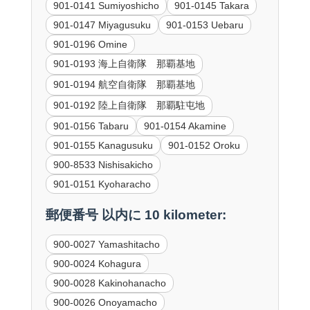
901-0141 Sumiyoshicho
901-0145 Takara
901-0147 Miyagusuku
901-0153 Uebaru
901-0196 Omine
901-0193 海上自衛隊 那覇基地
901-0194 航空自衛隊 那覇基地
901-0192 陸上自衛隊 那覇駐屯地
901-0156 Tabaru
901-0154 Akamine
901-0155 Kanagusuku
901-0152 Oroku
900-8533 Nishisakicho
901-0151 Kyoharacho
郵便番号 以内に 10 kilometer:
900-0027 Yamashitacho
900-0024 Kohagura
900-0028 Kakinohanacho
900-0026 Onoyamacho