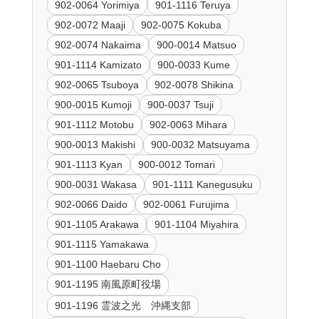
902-0064 Yorimiya
901-1116 Teruya
902-0072 Maaji
902-0075 Kokuba
902-0074 Nakaima
900-0014 Matsuo
901-1114 Kamizato
900-0033 Kume
902-0065 Tsuboya
902-0078 Shikina
900-0015 Kumoji
900-0037 Tsuji
901-1112 Motobu
902-0063 Mihara
900-0013 Makishi
900-0032 Matsuyama
901-1113 Kyan
900-0012 Tomari
900-0031 Wakasa
901-1111 Kanegusuku
902-0066 Daido
902-0061 Furujima
901-1105 Arakawa
901-1104 Miyahira
901-1115 Yamakawa
901-1100 Haebaru Cho
901-1195 南風原町役場
901-1196 霊波之光 沖縄支部