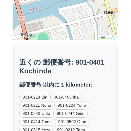
Leaflet
近くの 郵便番号: 901-0401
Kochinda
郵便番号 以内に 1 kilometer:
901-0214 Bin
901-0405 Iha
901-0211 Noha
901-0224 Yone
901-0243 Ueta
901-0244 Gibo
901-0414 Tome
901-0502 Oton
901-0515 Yoza
901-0212 Taira