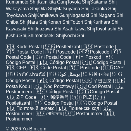
Kumamoto Shi
Kamikita Gun
Toyota Shi
Saitama Shi
|
|
|
|
Wakayama Shi
Oita Shi
Matsuyama Shi
Takaoka Shi
|
|
|
|
Toyokawa Shi
Kamikawa Gun
Nagasaki Shi
Nagano Shi
|
|
|
|
Chiba Shi
Nara Shi
Konan Shi
Tottori Shi
Kurihara Shi
|
|
|
|
|
Kawasaki Shi
Inazawa Shi
Asahikawa Shi
Toyohashi Shi
|
|
|
Oshu Shi
Shimonoseki Shi
Kochi Shi
|
|
|
🇵🇭
Kode Postal
| 🇩🇪
Postleitzahl
| 🇬🇧
Postcode
|
🇸🇬
Postal Code
| 🇦🇺
Postcode
| 🇳🇿
Postcode
| 🇨🇦
Postal Code
| 🇿🇦
Postal Code
| 🇲🇾
Poskod
| 🇲🇽
Código Postal
| 🇪🇸
Código Postal
| 🇵🇹
Código Postal
|
🇧🇷
CEP
| 🇫🇷
Code Postal
| 🇳🇱
Postcode
| 🇮🇹
CAP
| 🇹🇭
รหัสไปรษณีย์
| 🇵🇰
پوسٹل کوڈ
| 🇮🇳
पिन कोड
| 🇨🇴
Código Postal
| 🇦🇷
Código Postal
| 🇰🇷
우편번호
| 🇹🇷
Posta Kodu
| 🇵🇱
Kod Pocztowy
| 🇷🇴
Cod Poștal
| 🇫🇮
Postinumero
| 🇵🇪
Código Postal
| 🇨🇱
Código Postal
|
🇺🇸
ZIP Code
| 🇯🇵
郵便番号
| 🇦🇹
PLZ
| 🇨🇭
Postleitzahl
| 🇪🇨
Código Postal
| 🇺🇾
Código Postal
|
🇷🇺
Почтовый индекс
| 🇧🇬
Пощенски код
| 🇸🇪
Postnummer
| 🇧🇩
পোস্টকোড
| 🇩🇰
Postnummer
| 🇳🇴
Postnummer
© 2026 Yu-Bin.com