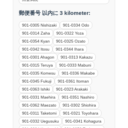
郵便番号 以内に 3 kilometer:
901-0305 Nishizaki
901-0334 Odo
901-0314 Zaha
901-0322 Yoza
901-0354 Kyan
901-0325 Ozato
901-0342 Itosu
901-0344 Ihara
901-0301 Ahagon
901-0313 Kakazu
901-0315 Teruya
901-0333 Mabuni
901-0335 Komesu
901-0336 Makabe
901-0345 Fukuji
901-0361 Itoman
901-0363 Ishiki
901-0323 Arakaki
901-0331 Maehira
901-0351 Nashiro
901-0362 Maezato
901-0302 Shiohira
901-0311 Taketomi
901-0321 Toyohara
901-0332 Uegusuku
901-0341 Kohagura