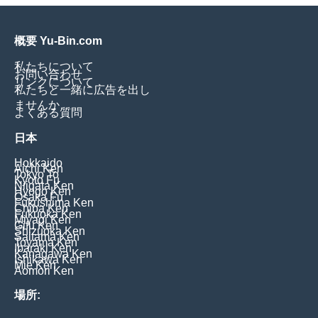
概要 Yu-Bin.com
私たちについて
お問い合わせ
リンクについて
私たちと一緒に広告を出し
ませんか
よくある質問
日本
Hokkaido
Aichi Ken
Tokyo To
Kyoto Fu
Niigata Ken
Hyogo Ken
Osaka Fu
Fukushima Ken
Chiba Ken
Fukuoka Ken
Miyagi Ken
Gifu Ken
Shizuoka Ken
Saitama Ken
Toyama Ken
Ibaraki Ken
Kanagawa Ken
Ishikawa Ken
Mie Ken
Aomori Ken
場所: