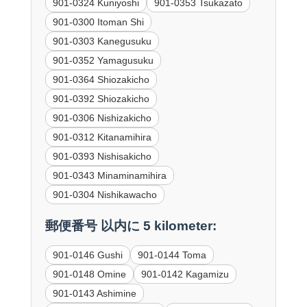
901-0324 Kuniyoshi
901-0353 Tsukazato
901-0300 Itoman Shi
901-0303 Kanegusuku
901-0352 Yamagusuku
901-0364 Shiozakicho
901-0392 Shiozakicho
901-0306 Nishizakicho
901-0312 Kitanamihira
901-0393 Nishisakicho
901-0343 Minaminamihira
901-0304 Nishikawacho
郵便番号 以内に 5 kilometer:
901-0146 Gushi
901-0144 Toma
901-0148 Omine
901-0142 Kagamizu
901-0143 Ashimine