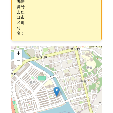
郵便
番号
また
は市
区町
村
名：
+
−