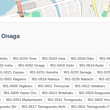
 Onaga
 Noha
901-0224 Yone
901-0243 Ueta
901-0244 Gibo
901-0
32 Iraha
901-0292 Onaga
901-0416 Gishi
901-0514 Asato
01-0221 Zayasu
901-0231 Ganaha
901-0233 Senaga
901-023
01-0501 Nagamo
901-0516 Nakaza
901-0235 Nakachi
901-02
901-0406 Yagibaru
901-0411 Tomoyose
901-0412 Uetabaru
901-0400 Yaese Cho
901-0413 Shitahaku
901-0503 Aragusuk
o
901-0201 Madambashi
901-0241 Tomigusuku
901-0403 Yon
gusuku Shi
901-0617 Tamagusuku Aichi
901-0611 Tamagusuku F