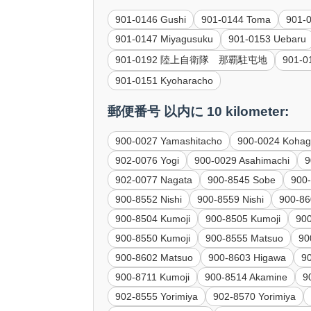
901-0146 Gushi
901-0144 Toma
901-
901-0147 Miyagusuku
901-0153 Uebaru
901-0192 陸上自衛隊 那覇駐屯地
901-0
901-0151 Kyoharacho
郵便番号 以内に 10 kilometer:
900-0027 Yamashitacho
900-0024 Kohag
902-0076 Yogi
900-0029 Asahimachi
9
902-0077 Nagata
900-8545 Sobe
900
900-8552 Nishi
900-8559 Nishi
900-86
900-8504 Kumoji
900-8505 Kumoji
90
900-8550 Kumoji
900-8555 Matsuo
90
900-8602 Matsuo
900-8603 Higawa
9
900-8711 Kumoji
900-8514 Akamine
9
902-8555 Yorimiya
902-8570 Yorimiya