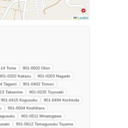
Leaflet
414 Tome
901-0502 Oton
901-0202 Kakazu
901-0203 Nagado
4 Tagami
901-0402 Tomori
13 Takamine
901-0225 Toyosaki
901-0415 Kogusuku
901-0494 Kochinda
u
901-0504 Koshihara
agusuku
901-0511 Minatogawa
usato
901-0612 Tamagusuku Toyama