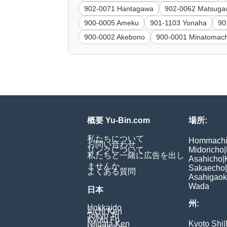
902-0071 Hantagawa
902-0062 Matsug
900-0005 Ameku
901-1103 Yonaha
90
900-0002 Akebono
900-0001 Minatomach
概要 Yu-Bin.com
場所:
私たちについて
Hommach
お問い合わせ
リンクについて
Midoricho
|
私たちと一緒に広告を出し
Asahicho
|
ませんか
Sakaecho
|
よくある質問
Asahigao
Wada
日本
州:
Hokkaido
Aichi Ken
Tokyo To
Kyoto Fu
Niigata Ken
Kyoto Shi
|