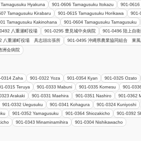
 Tamagusuku Hyakuna
901-0606 Tamagusuku Itokazu
901-0616
607 Tamagusuku Kirabaru
901-0615 Tamagusuku Horikawa
901-
601 Tamagusuku Kakinohana
901-0604 Tamagusuku Tamagusuku
1-0492 八重瀬町役場
901-0295 豊見城中央病院
901-0496 陸上
0592 八重瀬町役場 具志頭出張所
901-0495 沖縄県農業協同組合 東
部徳洲会病院
-0314 Zaha
901-0322 Yoza
901-0354 Kyan
901-0325 Ozato
01-0315 Teruya
901-0333 Mabuni
901-0335 Komesu
901-033
0323 Arakaki
901-0331 Maehira
901-0351 Nashiro
901-0362 
901-0332 Uegusuku
901-0341 Kohagura
901-0324 Kuniyoshi
uku
901-0352 Yamagusuku
901-0364 Shiozakicho
901-0392 S
kicho
901-0343 Minaminamihira
901-0304 Nishikawacho