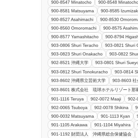
900-8547 Minatocho
900-8548 Minatoch
900-8581 Matsuyama
900-8585 Izumizak
900-8527 Asahimachi
900-8530 Omorom
900-8560 Omoromachi
900-8575 Asahim
900-8577 Yamashitacho
900-8794 Higas
903-0806 Shuri Teracho
903-0821 Shuri 
903-0823 Shuri Onakacho
903-0822 Shur
902-8521 沖縄大学
903-0801 Shuri Suey
903-0812 Shuri Tonokuracho
903-0814 S
903-8602 沖縄県立芸術大学
903-860
903-8601 株式会社 琉球ホテルリゾー
901-1116 Teruya
902-0072 Maaji
902-
902-0065 Tsuboya
902-0078 Shikina
9
900-0032 Matsuyama
901-1113 Kyan
901-1105 Arakawa
901-1104 Miyahira
901-1192 財団法人 沖縄県総合保健協会