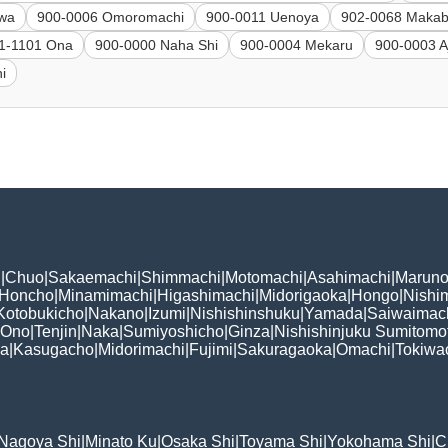
awa
900-0006 Omoromachi
900-0011 Uenoya
902-0068 Makab
1-1101 Ona
900-0000 Naha Shi
900-0004 Mekaru
900-0003 A
i
i
|
Chuo
|
Sakaemachi
|
Shimmachi
|
Motomachi
|
Asahimachi
|
Maruno
Honcho
|
Minamimachi
|
Higashimachi
|
Midorigaoka
|
Hongo
|
Nishi
Kotobukicho
|
Nakano
|
Izumi
|
Nishishinshuku
|
Yamada
|
Saiwaimac
Ono
|
Tenjin
|
Naka
|
Sumiyoshicho
|
Ginza
|
Nishishinjuku Sumitomo
ka
|
Kasugacho
|
Midorimachi
|
Fujimi
|
Sakuragaoka
|
Omachi
|
Tokiwa
Nagoya Shi
|
Minato Ku
|
Osaka Shi
|
Toyama Shi
|
Yokohama Shi
|
C