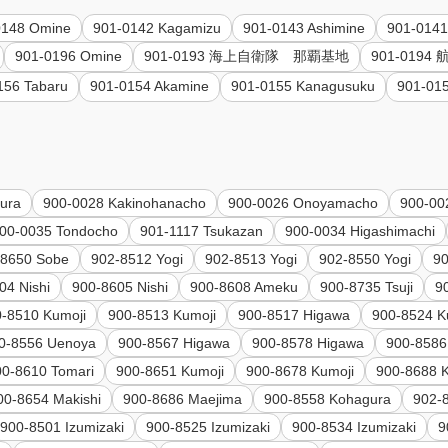
0148 Omine
901-0142 Kagamizu
901-0143 Ashimine
901-0141
901-0196 Omine
901-0193 海上自衛隊 那覇基地
901-019
156 Tabaru
901-0154 Akamine
901-0155 Kanagusuku
901-01
ura
900-0028 Kakinohanacho
900-0026 Onoyamacho
900-00
00-0035 Tondocho
901-1117 Tsukazan
900-0034 Higashimachi
-8650 Sobe
902-8512 Yogi
902-8513 Yogi
902-8550 Yogi
90
04 Nishi
900-8605 Nishi
900-8608 Ameku
900-8735 Tsuji
9
0-8510 Kumoji
900-8513 Kumoji
900-8517 Higawa
900-8524 K
0-8556 Uenoya
900-8567 Higawa
900-8578 Higawa
900-8586
00-8610 Tomari
900-8651 Kumoji
900-8678 Kumoji
900-8688 
00-8654 Makishi
900-8686 Maejima
900-8558 Kohagura
902-
900-8501 Izumizaki
900-8525 Izumizaki
900-8534 Izumizaki
9