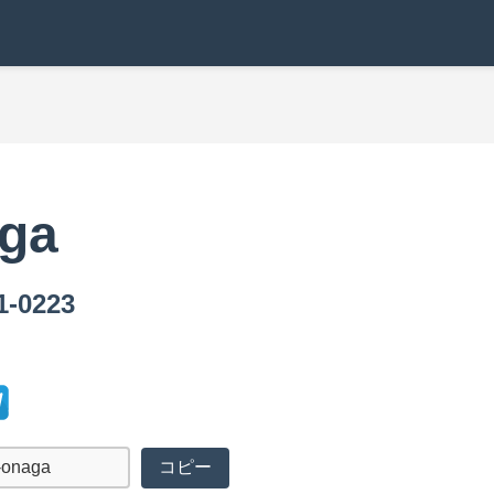
aga
-0223
コピー