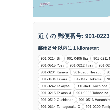
近くの 郵便番号: 901-0223
郵便番号 以内に 1 kilometer:
901-0214 Bin
901-0405 Iha
901-0211
901-0515 Yoza
901-0212 Taira
901-02
901-0204 Kanera
901-0205 Nesabu
9
901-0404 Takara
901-0417 Hokama
9
901-0242 Takayasu
901-0401 Kochinda
901-0215 Tokashiki
901-0222 Tohashina
901-0512 Gushichan
901-0513 Hanashir
901-0614 Tamagusuku O
901-0200 Tomi