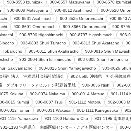
o
900-8553 Izumizaki
900-8557 Matsuyama
900-8570 Izumiza
i
900-8609 Matsuyama
900-8512 Asahimachi
900-8520 Omor
achi
900-8531 Asahimachi
900-8535 Omoromachi
900-8543 A
achi
900-8601 Omoromachi
900-8666 Omoromachi
900-8795
himachi
900-8796 Higashimachi
900-8797 Higashimachi
903-0
Gibocho
903-0803 Shuri Tairacho
903-0813 Shuri Akatacho
90
i Tobarucho
903-0811 Shuri Akahiracho
903-0816 Shuri Mawash
oshicho
903-0804 Shuri Ishiminecho
903-0805 Shuri Torihoricho
huri Sakiyamacho
903-0825 Shuri Yamagawacho
903-0826 Shur
3 社会福祉法人 沖縄県社会福祉協議会
902-8585 沖縄県 社会保険
ト那覇 ダブルツリーｂｙヒルトン那覇首里城
900-0036 Nishi
902-00
0075 Kokuba
902-0074 Nakaima
900-0014 Matsuo
901-1114 
00-0015 Kumoji
900-0037 Tsuji
901-1112 Motobu
902-0063 M
900-0012 Tomari
900-0031 Wakasa
901-1111 Kanegusuku
90
901-1115 Yamakawa
901-1100 Haebaru Cho
901-1195 南風原
901-1193 沖縄県立 南部医療センター・こども医療センター
900-0