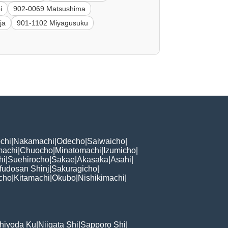
i
902-0069 Matsushima
ja
901-1102 Miyagusuku
chi
|
Nakamachi
|
Odecho
|
Saiwaicho
|
machi
|
Chuocho
|
Minatomachi
|
Izumicho
|
hi
|
Suehirocho
|
Sakae
|
Akasaka
|
Asahi
|
fudosan Shinj
|
Sakuragicho
|
cho
|
Kitamachi
|
Okubo
|
Nishikimachi
|
hiyoda Ku
|
Niigata Shi
|
Sapporo Shi
|