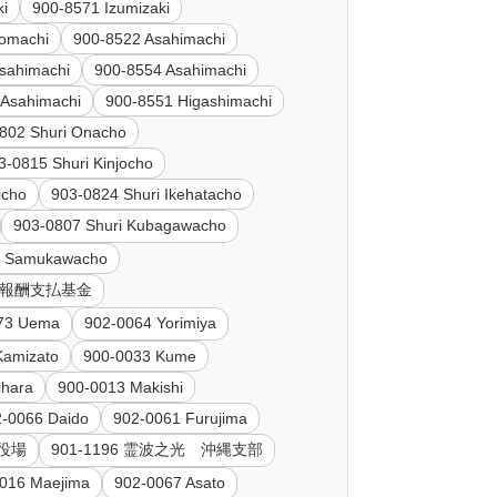
ki
900-8571 Izumizaki
omachi
900-8522 Asahimachi
sahimachi
900-8554 Asahimachi
 Asahimachi
900-8551 Higashimachi
802 Shuri Onacho
3-0815 Shuri Kinjocho
icho
903-0824 Shuri Ikehatacho
903-0807 Shuri Kubagawacho
i Samukawacho
診療報酬支払基金
73 Uema
902-0064 Yorimiya
Kamizato
900-0033 Kume
ihara
900-0013 Makishi
2-0066 Daido
902-0061 Furujima
町役場
901-1196 霊波之光 沖縄支部
016 Maejima
902-0067 Asato