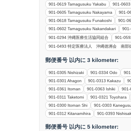
901-0619 Tamagusuku Yakabu
901-0603
901-0605 Tamagusuku Nakayama
901-0
901-0618 Tamagusuku Funakoshi
901-0
901-0602 Tamagusuku Nakandakari
90
901-0294 沖縄医療生活協同組合
901-
901-0493 特定医療法人 沖縄徳洲会 南
郵便番号 以内に 3 kilometer:
901-0305 Nishizaki
901-0334 Odo
901
901-0301 Ahagon
901-0313 Kakazu
9
901-0361 Itoman
901-0363 Ishiki
901-
901-0311 Taketomi
901-0321 Toyohara
901-0300 Itoman Shi
901-0303 Kanegus
901-0312 Kitanamihira
901-0393 Nishisa
郵便番号 以内に 5 kilometer: