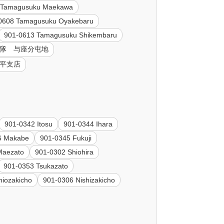
 Tamagusuku Maekawa
0608 Tamagusuku Oyakebaru
901-0613 Tamagusuku Shikembaru
自衛隊 与座分屯地
風平支店
901-0342 Itosu
901-0344 Ihara
6 Makabe
901-0345 Fukuji
Maezato
901-0302 Shiohira
901-0353 Tsukazato
hiozakicho
901-0306 Nishizakicho