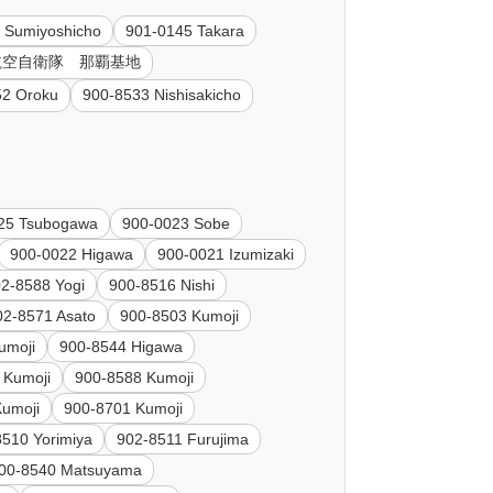
 Sumiyoshicho
901-0145 Takara
4 航空自衛隊 那覇基地
52 Oroku
900-8533 Nishisakicho
25 Tsubogawa
900-0023 Sobe
900-0022 Higawa
900-0021 Izumizaki
2-8588 Yogi
900-8516 Nishi
02-8571 Asato
900-8503 Kumoji
umoji
900-8544 Higawa
 Kumoji
900-8588 Kumoji
Kumoji
900-8701 Kumoji
8510 Yorimiya
902-8511 Furujima
00-8540 Matsuyama