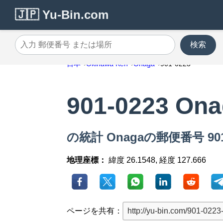
🇯🇵 Yu-Bin.com
検索
入力 郵便番号 または場所
日本
Okinawa Ken
Onaga
901-0223
901-0223 On
の統計 Onagaの郵便番号 901
地理座標：
緯度 26.1548, 経度 127.666
ページを共有：