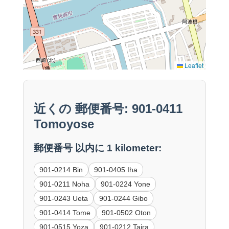
Leaflet
近くの 郵便番号: 901-0411
Tomoyose
郵便番号 以内に 1 kilometer:
901-0214 Bin
901-0405 Iha
901-0211 Noha
901-0224 Yone
901-0243 Ueta
901-0244 Gibo
901-0414 Tome
901-0502 Oton
901-0515 Yoza
901-0212 Taira