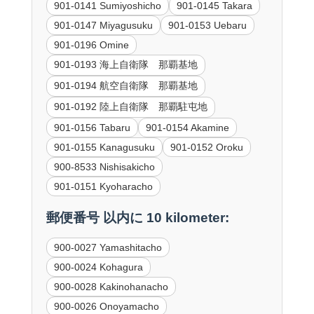
901-0141 Sumiyoshicho
901-0145 Takara
901-0147 Miyagusuku
901-0153 Uebaru
901-0196 Omine
901-0193 海上自衛隊 那覇基地
901-0194 航空自衛隊 那覇基地
901-0192 陸上自衛隊 那覇駐屯地
901-0156 Tabaru
901-0154 Akamine
901-0155 Kanagusuku
901-0152 Oroku
900-8533 Nishisakicho
901-0151 Kyoharacho
郵便番号 以内に 10 kilometer:
900-0027 Yamashitacho
900-0024 Kohagura
900-0028 Kakinohanacho
900-0026 Onoyamacho