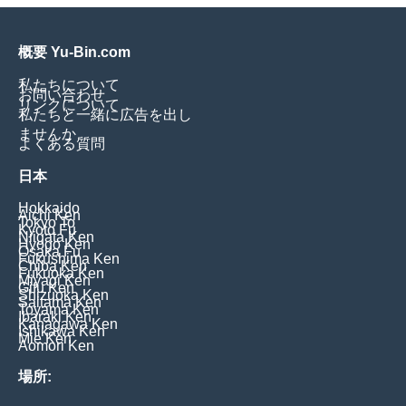
概要 Yu-Bin.com
私たちについて
お問い合わせ
リンクについて
私たちと一緒に広告を出し
ませんか
よくある質問
日本
Hokkaido
Aichi Ken
Tokyo To
Kyoto Fu
Niigata Ken
Hyogo Ken
Osaka Fu
Fukushima Ken
Chiba Ken
Fukuoka Ken
Miyagi Ken
Gifu Ken
Shizuoka Ken
Saitama Ken
Toyama Ken
Ibaraki Ken
Kanagawa Ken
Ishikawa Ken
Mie Ken
Aomori Ken
場所: