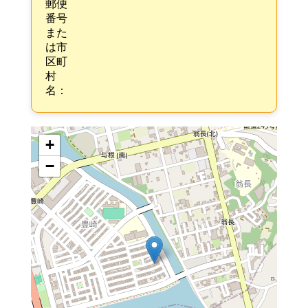
郵便
番号
また
は市
区町
村
名：
+
−