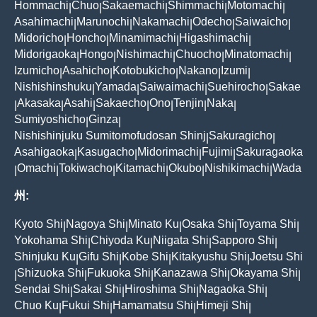
Hommachi
Chuo
Sakaemachi
Shimmachi
Motomachi
|
|
|
|
|
Asahimachi
Marunochi
Nakamachi
Odecho
Saiwaicho
|
|
|
|
|
Midoricho
Honcho
Minamimachi
Higashimachi
|
|
|
|
Midorigaoka
Hongo
Nishimachi
Chuocho
Minatomachi
|
|
|
|
|
Izumicho
Asahicho
Kotobukicho
Nakano
Izumi
|
|
|
|
|
Nishishinshuku
Yamada
Saiwaimachi
Suehirocho
Sakae
|
|
|
|
Akasaka
Asahi
Sakaecho
Ono
Tenjin
Naka
|
|
|
|
|
|
|
Sumiyoshicho
Ginza
|
|
Nishishinjuku Sumitomofudosan Shinj
Sakuragicho
|
|
Asahigaoka
Kasugacho
Midorimachi
Fujimi
Sakuragaoka
|
|
|
|
Omachi
Tokiwacho
Kitamachi
Okubo
Nishikimachi
Wada
|
|
|
|
|
|
州:
Kyoto Shi
Nagoya Shi
Minato Ku
Osaka Shi
Toyama Shi
|
|
|
|
|
Yokohama Shi
Chiyoda Ku
Niigata Shi
Sapporo Shi
|
|
|
|
Shinjuku Ku
Gifu Shi
Kobe Shi
Kitakyushu Shi
Joetsu Shi
|
|
|
|
Shizuoka Shi
Fukuoka Shi
Kanazawa Shi
Okayama Shi
|
|
|
|
|
Sendai Shi
Sakai Shi
Hiroshima Shi
Nagaoka Shi
|
|
|
|
Chuo Ku
Fukui Shi
Hamamatsu Shi
Himeji Shi
|
|
|
|