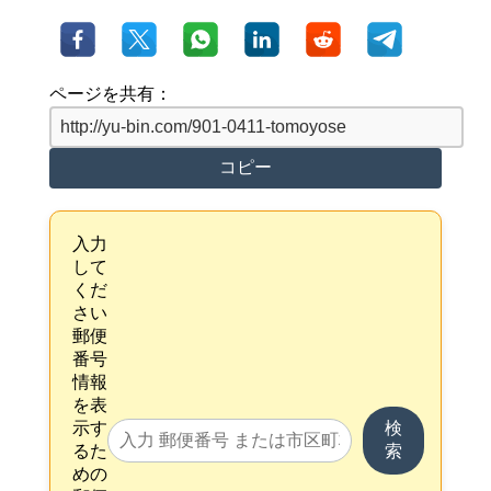
ページを共有：
コピー
入力
して
くだ
さい
郵便
番号
情報
を表
示す
検
るた
索
めの