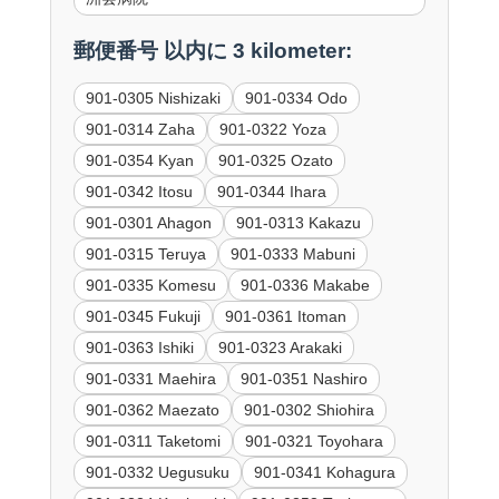
郵便番号 以内に 3 kilometer:
901-0305 Nishizaki
901-0334 Odo
901-0314 Zaha
901-0322 Yoza
901-0354 Kyan
901-0325 Ozato
901-0342 Itosu
901-0344 Ihara
901-0301 Ahagon
901-0313 Kakazu
901-0315 Teruya
901-0333 Mabuni
901-0335 Komesu
901-0336 Makabe
901-0345 Fukuji
901-0361 Itoman
901-0363 Ishiki
901-0323 Arakaki
901-0331 Maehira
901-0351 Nashiro
901-0362 Maezato
901-0302 Shiohira
901-0311 Taketomi
901-0321 Toyohara
901-0332 Uegusuku
901-0341 Kohagura