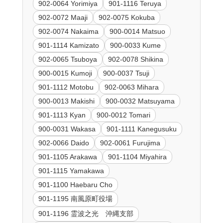
902-0064 Yorimiya
901-1116 Teruya
902-0072 Maaji
902-0075 Kokuba
902-0074 Nakaima
900-0014 Matsuo
901-1114 Kamizato
900-0033 Kume
902-0065 Tsuboya
902-0078 Shikina
900-0015 Kumoji
900-0037 Tsuji
901-1112 Motobu
902-0063 Mihara
900-0013 Makishi
900-0032 Matsuyama
901-1113 Kyan
900-0012 Tomari
900-0031 Wakasa
901-1111 Kanegusuku
902-0066 Daido
902-0061 Furujima
901-1105 Arakawa
901-1104 Miyahira
901-1115 Yamakawa
901-1100 Haebaru Cho
901-1195 南風原町役場
901-1196 霊波之光 沖縄支部