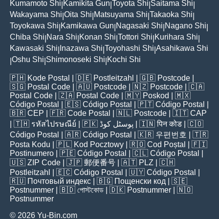
Kumamoto Shi
Kamikita Gun
Toyota Shi
Saitama Shi
|
|
|
|
Wakayama Shi
Oita Shi
Matsuyama Shi
Takaoka Shi
|
|
|
|
Toyokawa Shi
Kamikawa Gun
Nagasaki Shi
Nagano Shi
|
|
|
|
Chiba Shi
Nara Shi
Konan Shi
Tottori Shi
Kurihara Shi
|
|
|
|
|
Kawasaki Shi
Inazawa Shi
Toyohashi Shi
Asahikawa Shi
|
|
|
Oshu Shi
Shimonoseki Shi
Kochi Shi
|
|
|
🇵🇭
Kode Postal
| 🇩🇪
Postleitzahl
| 🇬🇧
Postcode
|
🇸🇬
Postal Code
| 🇦🇺
Postcode
| 🇳🇿
Postcode
| 🇨🇦
Postal Code
| 🇿🇦
Postal Code
| 🇲🇾
Poskod
| 🇲🇽
Código Postal
| 🇪🇸
Código Postal
| 🇵🇹
Código Postal
|
🇧🇷
CEP
| 🇫🇷
Code Postal
| 🇳🇱
Postcode
| 🇮🇹
CAP
| 🇹🇭
รหัสไปรษณีย์
| 🇵🇰
پوسٹل کوڈ
| 🇮🇳
पिन कोड
| 🇨🇴
Código Postal
| 🇦🇷
Código Postal
| 🇰🇷
우편번호
| 🇹🇷
Posta Kodu
| 🇵🇱
Kod Pocztowy
| 🇷🇴
Cod Poștal
| 🇫🇮
Postinumero
| 🇵🇪
Código Postal
| 🇨🇱
Código Postal
|
🇺🇸
ZIP Code
| 🇯🇵
郵便番号
| 🇦🇹
PLZ
| 🇨🇭
Postleitzahl
| 🇪🇨
Código Postal
| 🇺🇾
Código Postal
|
🇷🇺
Почтовый индекс
| 🇧🇬
Пощенски код
| 🇸🇪
Postnummer
| 🇧🇩
পোস্টকোড
| 🇩🇰
Postnummer
| 🇳🇴
Postnummer
© 2026 Yu-Bin.com