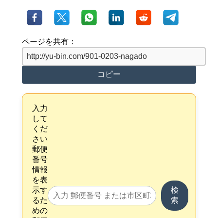
ページを共有：
コピー
入力
して
くだ
さい
郵便
番号
情報
を表
示す
検
るた
索
めの