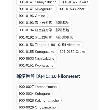
901-0141 Sumiyoshicho
901-0145 Takara
901-0147 Miyagusuku
901-0153 Uebaru
901-0196 Omine
901-0193 海上自衛隊 那覇基地
901-0194 航空自衛隊 那覇基地
901-0192 陸上自衛隊 那覇駐屯地
901-0156 Tabaru
901-0154 Akamine
901-0155 Kanagusuku
901-0152 Oroku
900-8533 Nishisakicho
901-0151 Kyoharacho
郵便番号 以内に 10 kilometer:
900-0027 Yamashitacho
900-0024 Kohagura
900-0028 Kakinohanacho
900-0026 Onoyamacho