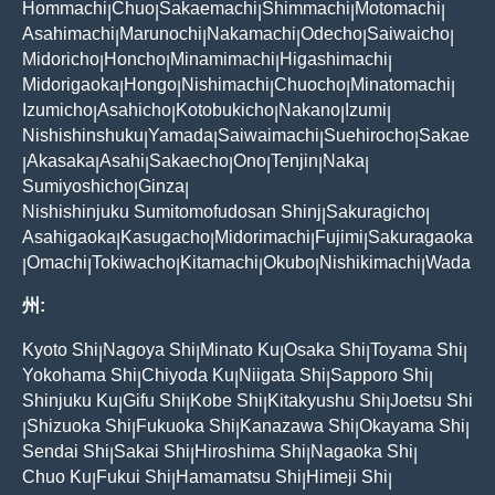
Hommachi
Chuo
Sakaemachi
Shimmachi
Motomachi
|
|
|
|
|
Asahimachi
Marunochi
Nakamachi
Odecho
Saiwaicho
|
|
|
|
|
Midoricho
Honcho
Minamimachi
Higashimachi
|
|
|
|
Midorigaoka
Hongo
Nishimachi
Chuocho
Minatomachi
|
|
|
|
|
Izumicho
Asahicho
Kotobukicho
Nakano
Izumi
|
|
|
|
|
Nishishinshuku
Yamada
Saiwaimachi
Suehirocho
Sakae
|
|
|
|
Akasaka
Asahi
Sakaecho
Ono
Tenjin
Naka
|
|
|
|
|
|
|
Sumiyoshicho
Ginza
|
|
Nishishinjuku Sumitomofudosan Shinj
Sakuragicho
|
|
Asahigaoka
Kasugacho
Midorimachi
Fujimi
Sakuragaoka
|
|
|
|
Omachi
Tokiwacho
Kitamachi
Okubo
Nishikimachi
Wada
|
|
|
|
|
|
州:
Kyoto Shi
Nagoya Shi
Minato Ku
Osaka Shi
Toyama Shi
|
|
|
|
|
Yokohama Shi
Chiyoda Ku
Niigata Shi
Sapporo Shi
|
|
|
|
Shinjuku Ku
Gifu Shi
Kobe Shi
Kitakyushu Shi
Joetsu Shi
|
|
|
|
Shizuoka Shi
Fukuoka Shi
Kanazawa Shi
Okayama Shi
|
|
|
|
|
Sendai Shi
Sakai Shi
Hiroshima Shi
Nagaoka Shi
|
|
|
|
Chuo Ku
Fukui Shi
Hamamatsu Shi
Himeji Shi
|
|
|
|