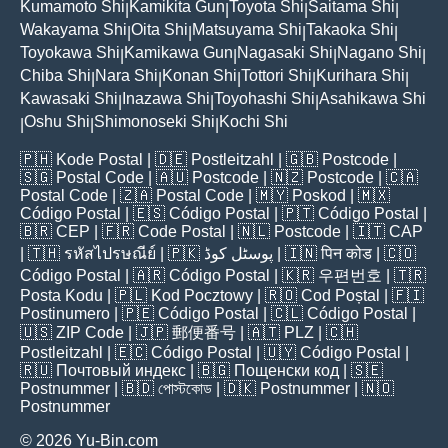
Kumamoto Shi
Kamikita Gun
Toyota Shi
Saitama Shi
|
|
|
|
Wakayama Shi
Oita Shi
Matsuyama Shi
Takaoka Shi
|
|
|
|
Toyokawa Shi
Kamikawa Gun
Nagasaki Shi
Nagano Shi
|
|
|
|
Chiba Shi
Nara Shi
Konan Shi
Tottori Shi
Kurihara Shi
|
|
|
|
|
Kawasaki Shi
Inazawa Shi
Toyohashi Shi
Asahikawa Shi
|
|
|
Oshu Shi
Shimonoseki Shi
Kochi Shi
|
|
|
🇵🇭
Kode Postal
| 🇩🇪
Postleitzahl
| 🇬🇧
Postcode
|
🇸🇬
Postal Code
| 🇦🇺
Postcode
| 🇳🇿
Postcode
| 🇨🇦
Postal Code
| 🇿🇦
Postal Code
| 🇲🇾
Poskod
| 🇲🇽
Código Postal
| 🇪🇸
Código Postal
| 🇵🇹
Código Postal
|
🇧🇷
CEP
| 🇫🇷
Code Postal
| 🇳🇱
Postcode
| 🇮🇹
CAP
| 🇹🇭
รหัสไปรษณีย์
| 🇵🇰
پوسٹل کوڈ
| 🇮🇳
पिन कोड
| 🇨🇴
Código Postal
| 🇦🇷
Código Postal
| 🇰🇷
우편번호
| 🇹🇷
Posta Kodu
| 🇵🇱
Kod Pocztowy
| 🇷🇴
Cod Poștal
| 🇫🇮
Postinumero
| 🇵🇪
Código Postal
| 🇨🇱
Código Postal
|
🇺🇸
ZIP Code
| 🇯🇵
郵便番号
| 🇦🇹
PLZ
| 🇨🇭
Postleitzahl
| 🇪🇨
Código Postal
| 🇺🇾
Código Postal
|
🇷🇺
Почтовый индекс
| 🇧🇬
Пощенски код
| 🇸🇪
Postnummer
| 🇧🇩
পোস্টকোড
| 🇩🇰
Postnummer
| 🇳🇴
Postnummer
© 2026 Yu-Bin.com