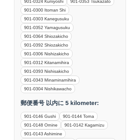
901-0324 Kuniyoshi
901-0353 Tsukazato
901-0300 Itoman Shi
901-0303 Kanegusuku
901-0352 Yamagusuku
901-0364 Shiozakicho
901-0392 Shiozakicho
901-0306 Nishizakicho
901-0312 Kitanamihira
901-0393 Nishisakicho
901-0343 Minaminamihira
901-0304 Nishikawacho
郵便番号 以内に 5 kilometer:
901-0146 Gushi
901-0144 Toma
901-0148 Omine
901-0142 Kagamizu
901-0143 Ashimine