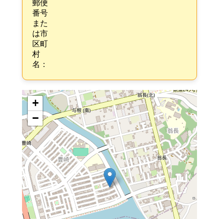
郵便
番号
また
は市
区町
村
名：
+
−