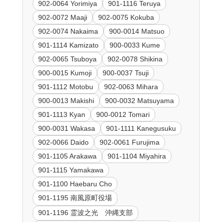
902-0064 Yorimiya
901-1116 Teruya
902-0072 Maaji
902-0075 Kokuba
902-0074 Nakaima
900-0014 Matsuo
901-1114 Kamizato
900-0033 Kume
902-0065 Tsuboya
902-0078 Shikina
900-0015 Kumoji
900-0037 Tsuji
901-1112 Motobu
902-0063 Mihara
900-0013 Makishi
900-0032 Matsuyama
901-1113 Kyan
900-0012 Tomari
900-0031 Wakasa
901-1111 Kanegusuku
902-0066 Daido
902-0061 Furujima
901-1105 Arakawa
901-1104 Miyahira
901-1115 Yamakawa
901-1100 Haebaru Cho
901-1195 南風原町役場
901-1196 霊波之光 沖縄支部