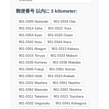
郵便番号 以内に 3 kilometer:
901-0305 Nishizaki
901-0334 Odo
901-0314 Zaha
901-0322 Yoza
901-0354 Kyan
901-0325 Ozato
901-0342 Itosu
901-0344 Ihara
901-0301 Ahagon
901-0313 Kakazu
901-0315 Teruya
901-0333 Mabuni
901-0335 Komesu
901-0336 Makabe
901-0345 Fukuji
901-0361 Itoman
901-0363 Ishiki
901-0323 Arakaki
901-0331 Maehira
901-0351 Nashiro
901-0362 Maezato
901-0302 Shiohira
901-0311 Taketomi
901-0321 Toyohara
901-0332 Uegusuku
901-0341 Kohagura