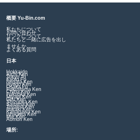
概要 Yu-Bin.com
私たちについて
お問い合わせ
リンクについて
私たちと一緒に広告を出し
ませんか
よくある質問
日本
Hokkaido
Aichi Ken
Tokyo To
Kyoto Fu
Niigata Ken
Hyogo Ken
Osaka Fu
Fukushima Ken
Chiba Ken
Fukuoka Ken
Miyagi Ken
Gifu Ken
Shizuoka Ken
Saitama Ken
Toyama Ken
Ibaraki Ken
Kanagawa Ken
Ishikawa Ken
Mie Ken
Aomori Ken
場所: