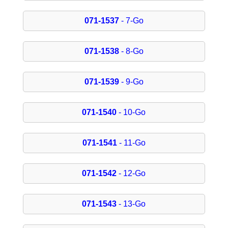
071-1537
- 7-Go
071-1538
- 8-Go
071-1539
- 9-Go
071-1540
- 10-Go
071-1541
- 11-Go
071-1542
- 12-Go
071-1543
- 13-Go