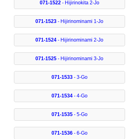
071-1522
- Hijirinokita 2-Jo
071-1523
- Hijirinominami 1-Jo
071-1524
- Hijirinominami 2-Jo
071-1525
- Hijirinominami 3-Jo
071-1533
- 3-Go
071-1534
- 4-Go
071-1535
- 5-Go
071-1536
- 6-Go