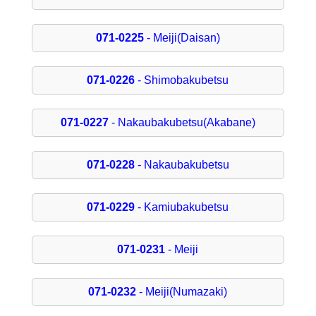
071-0225
- Meiji(Daisan)
071-0226
- Shimobakubetsu
071-0227
- Nakaubakubetsu(Akabane)
071-0228
- Nakaubakubetsu
071-0229
- Kamiubakubetsu
071-0231
- Meiji
071-0232
- Meiji(Numazaki)