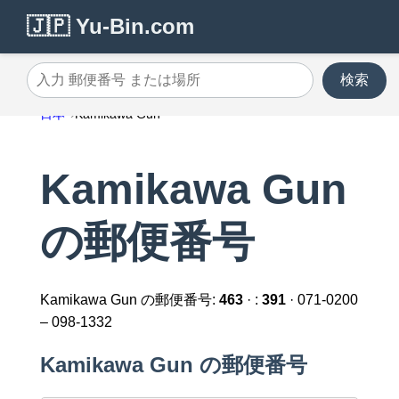
🇯🇵 Yu-Bin.com
検索
入力 郵便番号 または場所
日本
Kamikawa Gun
Kamikawa Gun
の郵便番号
Kamikawa Gun の郵便番号:
463
· :
391
· 071-0200
– 098-1332
Kamikawa Gun の郵便番号