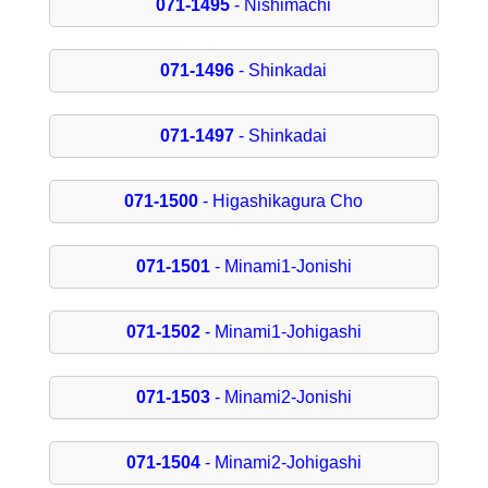
071-1495
- Nishimachi
071-1496
- Shinkadai
071-1497
- Shinkadai
071-1500
- Higashikagura Cho
071-1501
- Minami1-Jonishi
071-1502
- Minami1-Johigashi
071-1503
- Minami2-Jonishi
071-1504
- Minami2-Johigashi