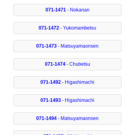
071-1471
- Nokanan
071-1472
- Yukomambetsu
071-1473
- Matsuyamaonsen
071-1474
- Chubetsu
071-1492
- Higashimachi
071-1493
- Higashimachi
071-1494
- Matsuyamaonsen