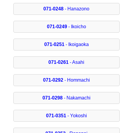
071-0248
- Hanazono
071-0249
- Ikoicho
071-0251
- Ikoigaoka
071-0261
- Asahi
071-0292
- Hommachi
071-0298
- Nakamachi
071-0351
- Yokoshi