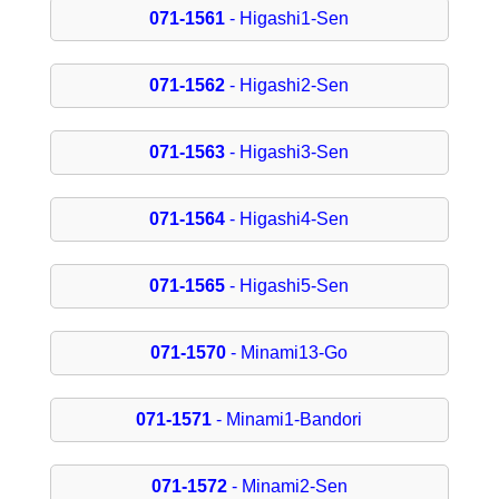
071-1561
- Higashi1-Sen
071-1562
- Higashi2-Sen
071-1563
- Higashi3-Sen
071-1564
- Higashi4-Sen
071-1565
- Higashi5-Sen
071-1570
- Minami13-Go
071-1571
- Minami1-Bandori
071-1572
- Minami2-Sen