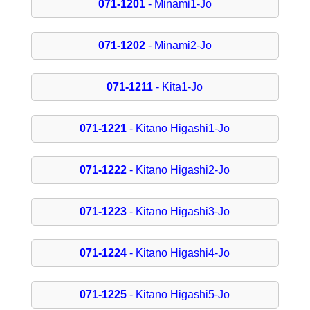
071-1201
- Minami1-Jo
071-1202
- Minami2-Jo
071-1211
- Kita1-Jo
071-1221
- Kitano Higashi1-Jo
071-1222
- Kitano Higashi2-Jo
071-1223
- Kitano Higashi3-Jo
071-1224
- Kitano Higashi4-Jo
071-1225
- Kitano Higashi5-Jo