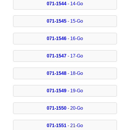
071-1544
- 14-Go
071-1545
- 15-Go
071-1546
- 16-Go
071-1547
- 17-Go
071-1548
- 18-Go
071-1549
- 19-Go
071-1550
- 20-Go
071-1551
- 21-Go