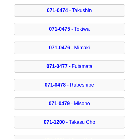
071-0474
- Takushin
071-0475
- Tokiwa
071-0476
- Mimaki
071-0477
- Futamata
071-0478
- Rubeshibe
071-0479
- Misono
071-1200
- Takasu Cho