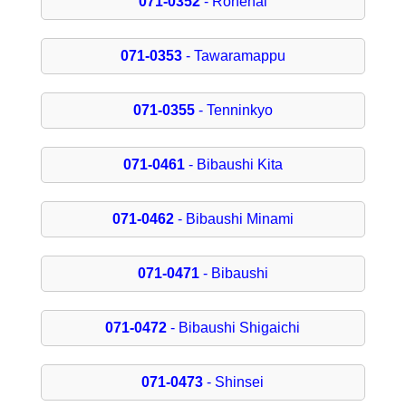
071-0352
- Ronenai
071-0353
- Tawaramappu
071-0355
- Tenninkyo
071-0461
- Bibaushi Kita
071-0462
- Bibaushi Minami
071-0471
- Bibaushi
071-0472
- Bibaushi Shigaichi
071-0473
- Shinsei