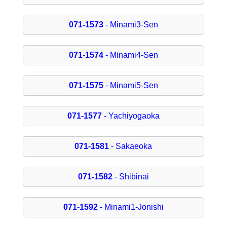
071-1573
- Minami3-Sen
071-1574
- Minami4-Sen
071-1575
- Minami5-Sen
071-1577
- Yachiyogaoka
071-1581
- Sakaeoka
071-1582
- Shibinai
071-1592
- Minami1-Jonishi