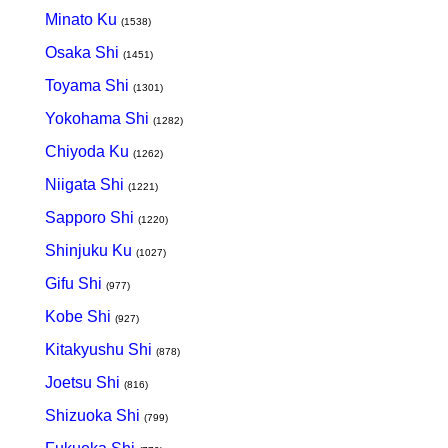
Minato Ku
(1538)
Osaka Shi
(1451)
Toyama Shi
(1301)
Yokohama Shi
(1282)
Chiyoda Ku
(1262)
Niigata Shi
(1221)
Sapporo Shi
(1220)
Shinjuku Ku
(1027)
Gifu Shi
(977)
Kobe Shi
(927)
Kitakyushu Shi
(878)
Joetsu Shi
(816)
Shizuoka Shi
(799)