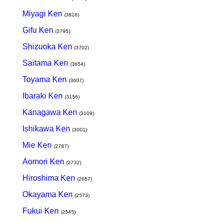
Miyagi Ken
(3816)
Gifu Ken
(3795)
Shizuoka Ken
(3702)
Saitama Ken
(3654)
Toyama Ken
(3607)
Ibaraki Ken
(3156)
Kanagawa Ken
(3109)
Ishikawa Ken
(3001)
Mie Ken
(2787)
Aomori Ken
(2732)
Hiroshima Ken
(2657)
Okayama Ken
(2573)
Fukui Ken
(2545)