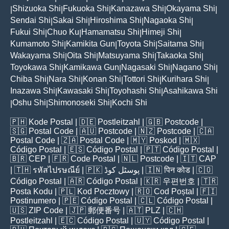
Shizuoka Shi
Fukuoka Shi
Kanazawa Shi
Okayama Shi
|
|
|
|
|
Sendai Shi
Sakai Shi
Hiroshima Shi
Nagaoka Shi
|
|
|
|
Fukui Shi
Chuo Ku
Hamamatsu Shi
Himeji Shi
|
|
|
|
Kumamoto Shi
Kamikita Gun
Toyota Shi
Saitama Shi
|
|
|
|
Wakayama Shi
Oita Shi
Matsuyama Shi
Takaoka Shi
|
|
|
|
Toyokawa Shi
Kamikawa Gun
Nagasaki Shi
Nagano Shi
|
|
|
|
Chiba Shi
Nara Shi
Konan Shi
Tottori Shi
Kurihara Shi
|
|
|
|
|
Inazawa Shi
Kawasaki Shi
Toyohashi Shi
Asahikawa Shi
|
|
|
Oshu Shi
Shimonoseki Shi
Kochi Shi
|
|
|
🇵🇭
Kode Postal
| 🇩🇪
Postleitzahl
| 🇬🇧
Postcode
|
🇸🇬
Postal Code
| 🇦🇺
Postcode
| 🇳🇿
Postcode
| 🇨🇦
Postal Code
| 🇿🇦
Postal Code
| 🇲🇾
Poskod
| 🇲🇽
Código Postal
| 🇪🇸
Código Postal
| 🇵🇹
Código Postal
|
🇧🇷
CEP
| 🇫🇷
Code Postal
| 🇳🇱
Postcode
| 🇮🇹
CAP
| 🇹🇭
รหัสไปรษณีย์
| 🇵🇰
پوسٹل کوڈ
| 🇮🇳
पिन कोड
| 🇨🇴
Código Postal
| 🇦🇷
Código Postal
| 🇰🇷
우편번호
| 🇹🇷
Posta Kodu
| 🇵🇱
Kod Pocztowy
| 🇷🇴
Cod Poștal
| 🇫🇮
Postinumero
| 🇵🇪
Código Postal
| 🇨🇱
Código Postal
|
🇺🇸
ZIP Code
| 🇯🇵
郵便番号
| 🇦🇹
PLZ
| 🇨🇭
Postleitzahl
| 🇪🇨
Código Postal
| 🇺🇾
Código Postal
|