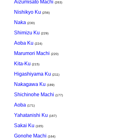
Aizumisato Machi
(263)
Nishikyo Ku
(256)
Naka
(230)
Shimizu Ku
(229)
Aoba Ku
(224)
Marumori Machi
(220)
Kita-Ku
(215)
Higashiyama Ku
(211)
Nakagawa Ku
(189)
Shichinohe Machi
(177)
Aoba
(171)
Yahatanishi Ku
(167)
Sakai Ku
(165)
Gonohe Machi
(164)