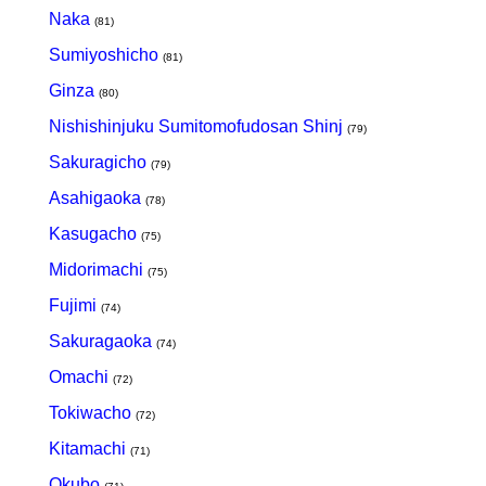
Naka
(81)
Sumiyoshicho
(81)
Ginza
(80)
Nishishinjuku Sumitomofudosan Shinj
(79)
Sakuragicho
(79)
Asahigaoka
(78)
Kasugacho
(75)
Midorimachi
(75)
Fujimi
(74)
Sakuragaoka
(74)
Omachi
(72)
Tokiwacho
(72)
Kitamachi
(71)
Okubo