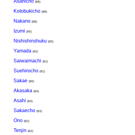
Asahicho
(99)
Kotobukicho
(98)
Nakano
(98)
Izumi
(95)
Nishishinshuku
(95)
Yamada
(92)
Saiwaimachi
(91)
Suehirocho
(91)
Sakae
(90)
Akasaka
(84)
Asahi
(83)
Sakaecho
(83)
Ono
(82)
Tenjin
(82)