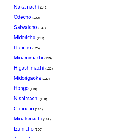
Nakamachi
(142)
Odecho
(133)
Saiwaicho
(132)
Midoricho
(131)
Honcho
(125)
Minamimachi
(125)
Higashimachi
(122)
Midorigaoka
(120)
Hongo
(118)
Nishimachi
(110)
Chuocho
(104)
Minatomachi
(103)
Izumicho
(100)