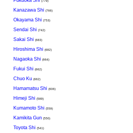
Fukuoka Shi
(779)
Kanazawa Shi
(766)
Okayama Shi
(753)
Sendai Shi
(742)
Sakai Shi
(683)
Hiroshima Shi
(682)
Nagaoka Shi
(664)
Fukui Shi
(662)
Chuo Ku
(662)
Hamamatsu Shi
(606)
Himeji Shi
(589)
Kumamoto Shi
(559)
Kamikita Gun
(550)
Toyota Shi
(541)