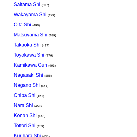
Saitama Shi
(537)
Wakayama Shi
(499)
Oita Shi
(490)
Matsuyama Shi
(489)
Takaoka Shi
(477)
Toyokawa Shi
(476)
Kamikawa Gun
(463)
Nagasaki Shi
(455)
Nagano Shi
(451)
Chiba Shi
(451)
Nara Shi
(450)
Konan Shi
(446)
Tottori Shi
(439)
Kurihara Shi
(430)