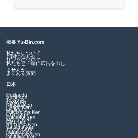
概要 Yu-Bin.com
私たちについて
お問い合わせ
リンクについて
私たちと一緒に広告を出し
ませんか
よくある質問
日本
Hokkaido
Aichi Ken
Tokyo To
Kyoto Fu
Niigata Ken
Hyogo Ken
Osaka Fu
Fukushima Ken
Chiba Ken
Fukuoka Ken
Miyagi Ken
Gifu Ken
Shizuoka Ken
Saitama Ken
Toyama Ken
Ibaraki Ken
Kanagawa Ken
Ishikawa Ken