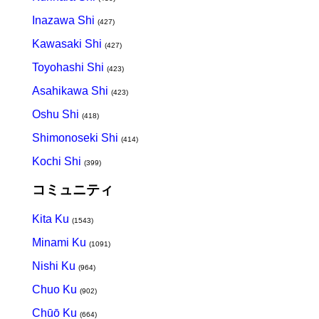
Inazawa Shi
(427)
Kawasaki Shi
(427)
Toyohashi Shi
(423)
Asahikawa Shi
(423)
Oshu Shi
(418)
Shimonoseki Shi
(414)
Kochi Shi
(399)
コミュニティ
Kita Ku
(1543)
Minami Ku
(1091)
Nishi Ku
(964)
Chuo Ku
(902)
Chūō Ku
(664)