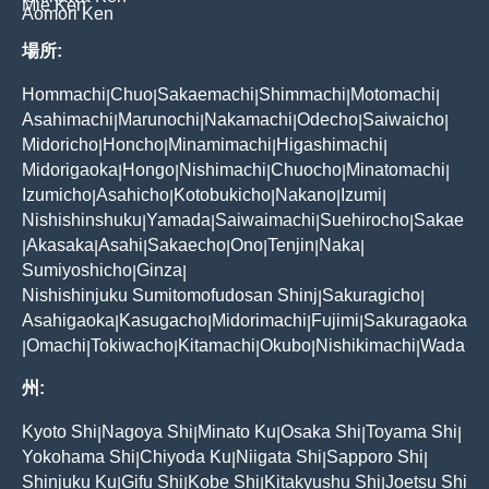
Mie Ken
Aomori Ken
場所:
Hommachi
Chuo
Sakaemachi
Shimmachi
Motomachi
|
|
|
|
|
Asahimachi
Marunochi
Nakamachi
Odecho
Saiwaicho
|
|
|
|
|
Midoricho
Honcho
Minamimachi
Higashimachi
|
|
|
|
Midorigaoka
Hongo
Nishimachi
Chuocho
Minatomachi
|
|
|
|
|
Izumicho
Asahicho
Kotobukicho
Nakano
Izumi
|
|
|
|
|
Nishishinshuku
Yamada
Saiwaimachi
Suehirocho
Sakae
|
|
|
|
Akasaka
Asahi
Sakaecho
Ono
Tenjin
Naka
|
|
|
|
|
|
|
Sumiyoshicho
Ginza
|
|
Nishishinjuku Sumitomofudosan Shinj
Sakuragicho
|
|
Asahigaoka
Kasugacho
Midorimachi
Fujimi
Sakuragaoka
|
|
|
|
Omachi
Tokiwacho
Kitamachi
Okubo
Nishikimachi
Wada
|
|
|
|
|
|
州:
Kyoto Shi
Nagoya Shi
Minato Ku
Osaka Shi
Toyama Shi
|
|
|
|
|
Yokohama Shi
Chiyoda Ku
Niigata Shi
Sapporo Shi
|
|
|
|
Shinjuku Ku
Gifu Shi
Kobe Shi
Kitakyushu Shi
Joetsu Shi
|
|
|
|