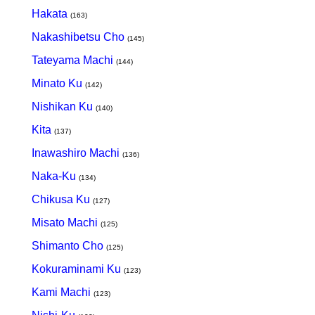
Hakata
(163)
Nakashibetsu Cho
(145)
Tateyama Machi
(144)
Minato Ku
(142)
Nishikan Ku
(140)
Kita
(137)
Inawashiro Machi
(136)
Naka-Ku
(134)
Chikusa Ku
(127)
Misato Machi
(125)
Shimanto Cho
(125)
Kokuraminami Ku
(123)
Kami Machi
(123)