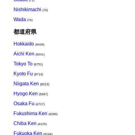
(71)
Nishikimachi
(70)
Wada
(70)
都道府県
Hokkaido
(9426)
Aichi Ken
(9241)
Tokyo To
(8751)
Kyoto Fu
(6714)
Niigata Ken
(6013)
Hyogo Ken
(5667)
Osaka Fu
(4717)
Fukushima Ken
(4280)
Chiba Ken
(4225)
Fukuoka Ken
(4144)