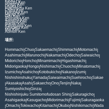
Kyoto Fu
Niigata Ken
Hyogo Ken
Osaka Fu
Fukushima Ken
Chiba Ken
Fukuoka Ken
Miyagi Ken
Gifu Ken
Shizuoka Ken
Saitama Ken
Toyama Ken
Ibaraki Ken
Kanagawa Ken
Ishikawa Ken
Mie Ken
Aomori Ken
場所:
Hommachi
Chuo
Sakaemachi
Shimmachi
Motomachi
|
|
|
|
|
Asahimachi
Marunochi
Nakamachi
Odecho
Saiwaicho
|
|
|
|
|
Midoricho
Honcho
Minamimachi
Higashimachi
|
|
|
|
Midorigaoka
Hongo
Nishimachi
Chuocho
Minatomachi
|
|
|
|
|
Izumicho
Asahicho
Kotobukicho
Nakano
Izumi
|
|
|
|
|
Nishishinshuku
Yamada
Saiwaimachi
Suehirocho
Sakae
|
|
|
|
Akasaka
Asahi
Sakaecho
Ono
Tenjin
Naka
|
|
|
|
|
|
|
Sumiyoshicho
Ginza
|
|
Nishishinjuku Sumitomofudosan Shinj
Sakuragicho
|
|
Asahigaoka
Kasugacho
Midorimachi
Fujimi
Sakuragaoka
|
|
|
|
Omachi
Tokiwacho
Kitamachi
Okubo
Nishikimachi
Wada
|
|
|
|
|
|