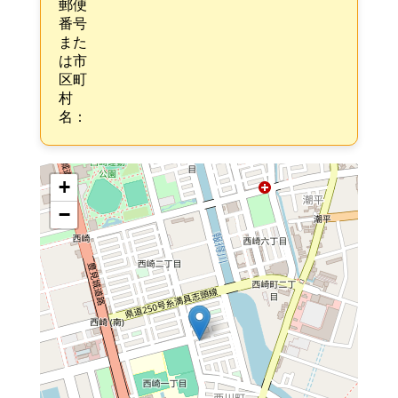
郵便
番号
また
は市
区町
村
名：
+
−