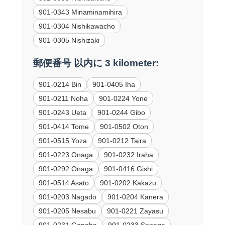
901-0343 Minaminamihira
901-0304 Nishikawacho
901-0305 Nishizaki
郵便番号 以内に 3 kilometer:
901-0214 Bin
901-0405 Iha
901-0211 Noha
901-0224 Yone
901-0243 Ueta
901-0244 Gibo
901-0414 Tome
901-0502 Oton
901-0515 Yoza
901-0212 Taira
901-0223 Onaga
901-0232 Iraha
901-0292 Onaga
901-0416 Gishi
901-0514 Asato
901-0202 Kakazu
901-0203 Nagado
901-0204 Kanera
901-0205 Nesabu
901-0221 Zayasu
901-0231 Ganaha
901-0233 Senaga