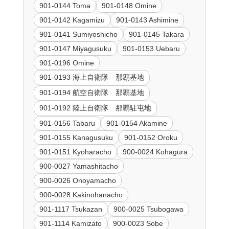
901-0144 Toma
901-0148 Omine
901-0142 Kagamizu
901-0143 Ashimine
901-0141 Sumiyoshicho
901-0145 Takara
901-0147 Miyagusuku
901-0153 Uebaru
901-0196 Omine
901-0193 海上自衛隊 那覇基地
901-0194 航空自衛隊 那覇基地
901-0192 陸上自衛隊 那覇駐屯地
901-0156 Tabaru
901-0154 Akamine
901-0155 Kanagusuku
901-0152 Oroku
901-0151 Kyoharacho
900-0024 Kohagura
900-0027 Yamashitacho
900-0026 Onoyamacho
900-0028 Kakinohanacho
901-1117 Tsukazan
900-0025 Tsubogawa
901-1114 Kamizato
900-0023 Sobe