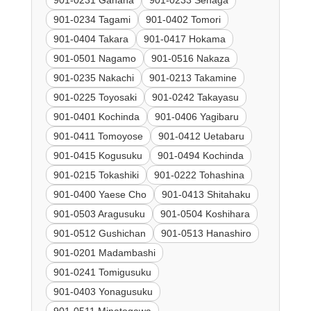
901-0234 Tagami
901-0402 Tomori
901-0404 Takara
901-0417 Hokama
901-0501 Nagamo
901-0516 Nakaza
901-0235 Nakachi
901-0213 Takamine
901-0225 Toyosaki
901-0242 Takayasu
901-0401 Kochinda
901-0406 Yagibaru
901-0411 Tomoyose
901-0412 Uetabaru
901-0415 Kogusuku
901-0494 Kochinda
901-0215 Tokashiki
901-0222 Tohashina
901-0400 Yaese Cho
901-0413 Shitahaku
901-0503 Aragusuku
901-0504 Koshihara
901-0512 Gushichan
901-0513 Hanashiro
901-0201 Madambashi
901-0241 Tomigusuku
901-0403 Yonagusuku
901-0511 Minatogawa