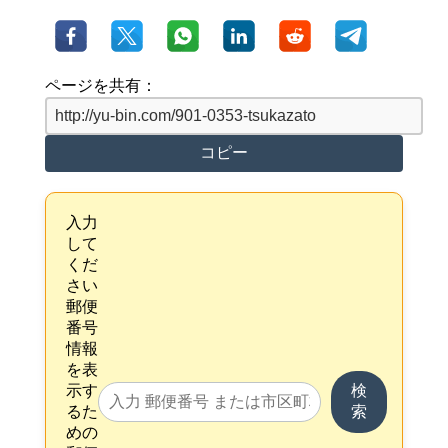
ページを共有：
コピー
入力
して
くだ
さい
郵便
番号
情報
を表
示す
検
るた
索
めの