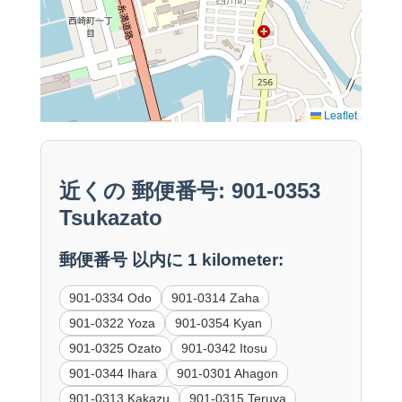
Leaflet
近くの 郵便番号: 901-0353
Tsukazato
郵便番号 以内に 1 kilometer:
901-0334 Odo
901-0314 Zaha
901-0322 Yoza
901-0354 Kyan
901-0325 Ozato
901-0342 Itosu
901-0344 Ihara
901-0301 Ahagon
901-0313 Kakazu
901-0315 Teruya