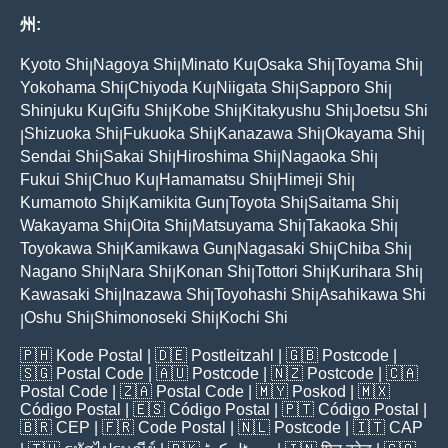
州:
Kyoto Shi
Nagoya Shi
Minato Ku
Osaka Shi
Toyama Shi
|
|
|
|
|
Yokohama Shi
Chiyoda Ku
Niigata Shi
Sapporo Shi
|
|
|
|
Shinjuku Ku
Gifu Shi
Kobe Shi
Kitakyushu Shi
Joetsu Shi
|
|
|
|
Shizuoka Shi
Fukuoka Shi
Kanazawa Shi
Okayama Shi
|
|
|
|
|
Sendai Shi
Sakai Shi
Hiroshima Shi
Nagaoka Shi
|
|
|
|
Fukui Shi
Chuo Ku
Hamamatsu Shi
Himeji Shi
|
|
|
|
Kumamoto Shi
Kamikita Gun
Toyota Shi
Saitama Shi
|
|
|
|
Wakayama Shi
Oita Shi
Matsuyama Shi
Takaoka Shi
|
|
|
|
Toyokawa Shi
Kamikawa Gun
Nagasaki Shi
Chiba Shi
|
|
|
|
Nagano Shi
Nara Shi
Konan Shi
Tottori Shi
Kurihara Shi
|
|
|
|
|
Kawasaki Shi
Inazawa Shi
Toyohashi Shi
Asahikawa Shi
|
|
|
Oshu Shi
Shimonoseki Shi
Kochi Shi
|
|
|
🇵🇭
Kode Postal
| 🇩🇪
Postleitzahl
| 🇬🇧
Postcode
|
🇸🇬
Postal Code
| 🇦🇺
Postcode
| 🇳🇿
Postcode
| 🇨🇦
Postal Code
| 🇿🇦
Postal Code
| 🇲🇾
Poskod
| 🇲🇽
Código Postal
| 🇪🇸
Código Postal
| 🇵🇹
Código Postal
|
🇧🇷
CEP
| 🇫🇷
Code Postal
| 🇳🇱
Postcode
| 🇮🇹
CAP