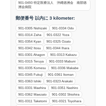
901-0493 特定医療法人 沖縄徳洲会 南部徳
洲会病院
郵便番号 以内に 3 kilometer:
901-0305 Nishizaki
901-0334 Odo
901-0314 Zaha
901-0322 Yoza
901-0354 Kyan
901-0325 Ozato
901-0342 Itosu
901-0344 Ihara
901-0301 Ahagon
901-0313 Kakazu
901-0315 Teruya
901-0333 Mabuni
901-0335 Komesu
901-0336 Makabe
901-0345 Fukuji
901-0361 Itoman
901-0363 Ishiki
901-0323 Arakaki
901-0331 Maehira
901-0351 Nashiro
901-0362 Maezato
901-0302 Shiohira
901-0311 Taketomi
901-0321 Toyohara