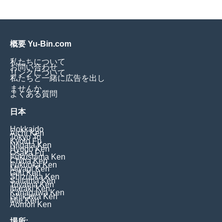
概要 Yu-Bin.com
私たちについて
お問い合わせ
リンクについて
私たちと一緒に広告を出し
ませんか
よくある質問
日本
Hokkaido
Aichi Ken
Tokyo To
Kyoto Fu
Niigata Ken
Hyogo Ken
Osaka Fu
Fukushima Ken
Chiba Ken
Fukuoka Ken
Miyagi Ken
Gifu Ken
Shizuoka Ken
Saitama Ken
Toyama Ken
Ibaraki Ken
Kanagawa Ken
Ishikawa Ken
Mie Ken
Aomori Ken
場所: