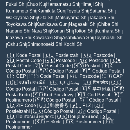
Fukui Shi
Chuo Ku
Hamamatsu Shi
Himeji Shi
|
|
|
|
Kumamoto Shi
Kamikita Gun
Toyota Shi
Saitama Shi
|
|
|
|
Wakayama Shi
Oita Shi
Matsuyama Shi
Takaoka Shi
|
|
|
|
Toyokawa Shi
Kamikawa Gun
Nagasaki Shi
Chiba Shi
|
|
|
|
Nagano Shi
Nara Shi
Konan Shi
Tottori Shi
Kurihara Shi
|
|
|
|
|
Inazawa Shi
Kawasaki Shi
Asahikawa Shi
Toyohashi Shi
|
|
|
Oshu Shi
Shimonoseki Shi
Kochi Shi
|
|
|
🇵🇭
Kode Postal
| 🇩🇪
Postleitzahl
| 🇬🇧
Postcode
|
🇸🇬
Postal Code
| 🇦🇺
Postcode
| 🇳🇿
Postcode
| 🇨🇦
Postal Code
| 🇿🇦
Postal Code
| 🇲🇾
Poskod
| 🇲🇽
Código Postal
| 🇪🇸
Código Postal
| 🇵🇹
Código Postal
|
🇧🇷
CEP
| 🇫🇷
Code Postal
| 🇳🇱
Postcode
| 🇮🇹
CAP
| 🇹🇭
รหัสไปรษณีย์
| 🇵🇰
پوسٹل کوڈ
| 🇮🇳
पिन कोड
| 🇨🇴
Código Postal
| 🇦🇷
Código Postal
| 🇰🇷
우편번호
| 🇹🇷
Posta Kodu
| 🇵🇱
Kod Pocztowy
| 🇷🇴
Cod Poștal
| 🇫🇮
Postinumero
| 🇵🇪
Código Postal
| 🇨🇱
Código Postal
|
🇺🇸
ZIP Code
| 🇯🇵
郵便番号
| 🇦🇹
PLZ
| 🇨🇭
Postleitzahl
| 🇪🇨
Código Postal
| 🇺🇾
Código Postal
|
🇷🇺
Почтовый индекс
| 🇧🇬
Пощенски код
| 🇸🇪
Postnummer
| 🇧🇩
পোস্টকোড
| 🇩🇰
Postnummer
| 🇳🇴
Postnummer