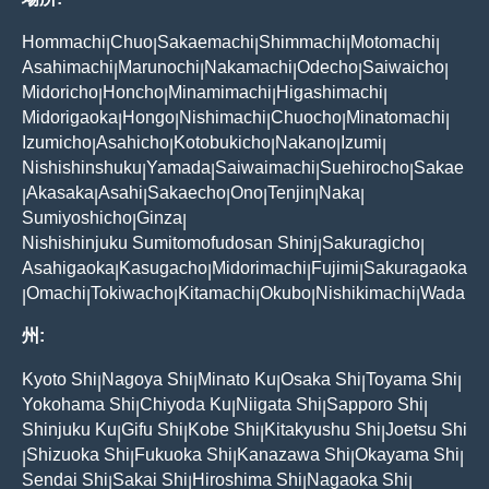
Hommachi
Chuo
Sakaemachi
Shimmachi
Motomachi
|
|
|
|
|
Asahimachi
Marunochi
Nakamachi
Odecho
Saiwaicho
|
|
|
|
|
Midoricho
Honcho
Minamimachi
Higashimachi
|
|
|
|
Midorigaoka
Hongo
Nishimachi
Chuocho
Minatomachi
|
|
|
|
|
Izumicho
Asahicho
Kotobukicho
Nakano
Izumi
|
|
|
|
|
Nishishinshuku
Yamada
Saiwaimachi
Suehirocho
Sakae
|
|
|
|
Akasaka
Asahi
Sakaecho
Ono
Tenjin
Naka
|
|
|
|
|
|
|
Sumiyoshicho
Ginza
|
|
Nishishinjuku Sumitomofudosan Shinj
Sakuragicho
|
|
Asahigaoka
Kasugacho
Midorimachi
Fujimi
Sakuragaoka
|
|
|
|
Omachi
Tokiwacho
Kitamachi
Okubo
Nishikimachi
Wada
|
|
|
|
|
|
州:
Kyoto Shi
Nagoya Shi
Minato Ku
Osaka Shi
Toyama Shi
|
|
|
|
|
Yokohama Shi
Chiyoda Ku
Niigata Shi
Sapporo Shi
|
|
|
|
Shinjuku Ku
Gifu Shi
Kobe Shi
Kitakyushu Shi
Joetsu Shi
|
|
|
|
Shizuoka Shi
Fukuoka Shi
Kanazawa Shi
Okayama Shi
|
|
|
|
|
Sendai Shi
Sakai Shi
Hiroshima Shi
Nagaoka Shi
|
|
|
|