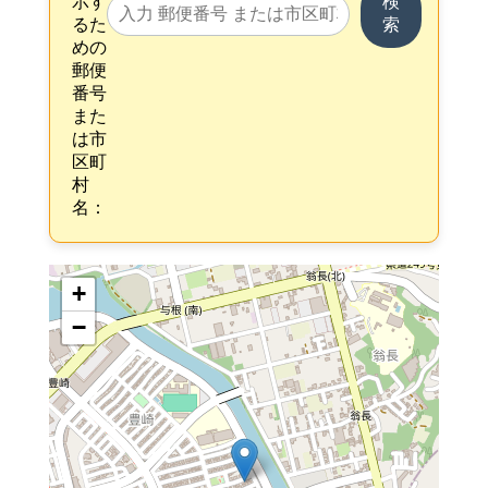
示す
検
るた
索
めの
郵便
番号
また
は市
区町
村
名：
+
−