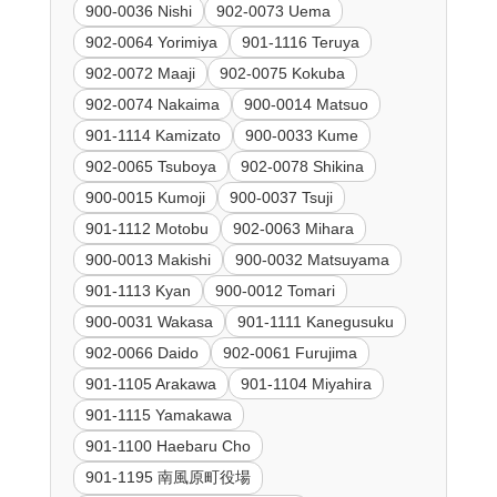
900-0036 Nishi
902-0073 Uema
902-0064 Yorimiya
901-1116 Teruya
902-0072 Maaji
902-0075 Kokuba
902-0074 Nakaima
900-0014 Matsuo
901-1114 Kamizato
900-0033 Kume
902-0065 Tsuboya
902-0078 Shikina
900-0015 Kumoji
900-0037 Tsuji
901-1112 Motobu
902-0063 Mihara
900-0013 Makishi
900-0032 Matsuyama
901-1113 Kyan
900-0012 Tomari
900-0031 Wakasa
901-1111 Kanegusuku
902-0066 Daido
902-0061 Furujima
901-1105 Arakawa
901-1104 Miyahira
901-1115 Yamakawa
901-1100 Haebaru Cho
901-1195 南風原町役場