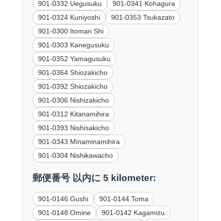
901-0332 Uegusuku
901-0341 Kohagura
901-0324 Kuniyoshi
901-0353 Tsukazato
901-0300 Itoman Shi
901-0303 Kanegusuku
901-0352 Yamagusuku
901-0364 Shiozakicho
901-0392 Shiozakicho
901-0306 Nishizakicho
901-0312 Kitanamihira
901-0393 Nishisakicho
901-0343 Minaminamihira
901-0304 Nishikawacho
郵便番号 以内に 5 kilometer:
901-0146 Gushi
901-0144 Toma
901-0148 Omine
901-0142 Kagamizu