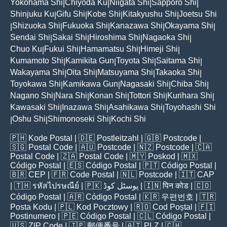
Yokohama Shi
Chiyoda Ku
Niigata Shi
Sapporo Shi
|
|
|
|
Shinjuku Ku
Gifu Shi
Kobe Shi
Kitakyushu Shi
Joetsu Shi
|
|
|
|
Shizuoka Shi
Fukuoka Shi
Kanazawa Shi
Okayama Shi
|
|
|
|
|
Sendai Shi
Sakai Shi
Hiroshima Shi
Nagaoka Shi
|
|
|
|
Chuo Ku
Fukui Shi
Hamamatsu Shi
Himeji Shi
|
|
|
|
Kumamoto Shi
Kamikita Gun
Toyota Shi
Saitama Shi
|
|
|
|
Wakayama Shi
Oita Shi
Matsuyama Shi
Takaoka Shi
|
|
|
|
Toyokawa Shi
Kamikawa Gun
Nagasaki Shi
Chiba Shi
|
|
|
|
Nagano Shi
Nara Shi
Konan Shi
Tottori Shi
Kurihara Shi
|
|
|
|
|
Kawasaki Shi
Inazawa Shi
Asahikawa Shi
Toyohashi Shi
|
|
|
Oshu Shi
Shimonoseki Shi
Kochi Shi
|
|
|
🇵🇭
Kode Postal
| 🇩🇪
Postleitzahl
| 🇬🇧
Postcode
|
🇸🇬
Postal Code
| 🇦🇺
Postcode
| 🇳🇿
Postcode
| 🇨🇦
Postal Code
| 🇿🇦
Postal Code
| 🇲🇾
Poskod
| 🇲🇽
Código Postal
| 🇪🇸
Código Postal
| 🇵🇹
Código Postal
|
🇧🇷
CEP
| 🇫🇷
Code Postal
| 🇳🇱
Postcode
| 🇮🇹
CAP
| 🇹🇭
รหัสไปรษณีย์
| 🇵🇰
پوسٹل کوڈ
| 🇮🇳
पिन कोड
| 🇨🇴
Código Postal
| 🇦🇷
Código Postal
| 🇰🇷
우편번호
| 🇹🇷
Posta Kodu
| 🇵🇱
Kod Pocztowy
| 🇷🇴
Cod Poștal
| 🇫🇮
Postinumero
| 🇵🇪
Código Postal
| 🇨🇱
Código Postal
|
🇺🇸
ZIP Code
| 🇯🇵
郵便番号
| 🇦🇹
PLZ
| 🇨🇭