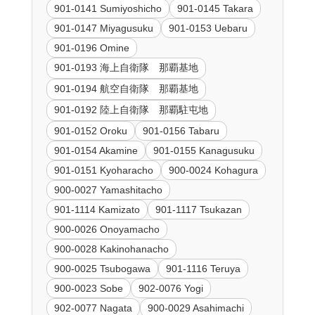
901-0141 Sumiyoshicho
901-0145 Takara
901-0147 Miyagusuku
901-0153 Uebaru
901-0196 Omine
901-0193 海上自衛隊 那覇基地
901-0194 航空自衛隊 那覇基地
901-0192 陸上自衛隊 那覇駐屯地
901-0152 Oroku
901-0156 Tabaru
901-0154 Akamine
901-0155 Kanagusuku
901-0151 Kyoharacho
900-0024 Kohagura
900-0027 Yamashitacho
901-1114 Kamizato
901-1117 Tsukazan
900-0026 Onoyamacho
900-0028 Kakinohanacho
900-0025 Tsubogawa
901-1116 Teruya
900-0023 Sobe
902-0076 Yogi
902-0077 Nagata
900-0029 Asahimachi