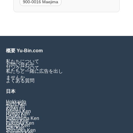
900-0016 Maejima
概要 Yu-Bin.com
私たちについて
お問い合わせ
リンクについて
私たちと一緒に広告を出し
ませんか
よくある質問
日本
Hokkaido
Aichi Ken
Tokyo To
Kyoto Fu
Niigata Ken
Hyogo Ken
Osaka Fu
Fukushima Ken
Chiba Ken
Fukuoka Ken
Miyagi Ken
Gifu Ken
Shizuoka Ken
Saitama Ken