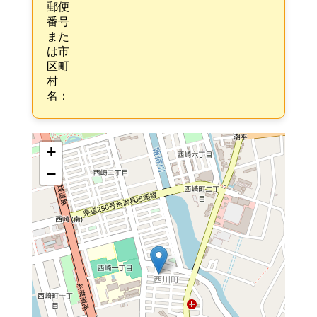
郵便
番号
また
は市
区町
村
名：
+
−