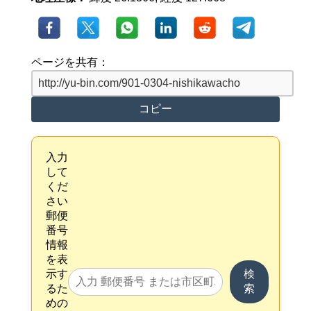
ページを共有：
コピー
入力
して
くだ
さい
郵便
番号
情報
を表
示す
検
るた
索
めの