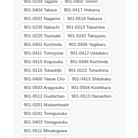
901-0234 Tagami
901-0402 Tomori
901-0404 Takara
901-0417 Hokama
901-0501 Nagamo
901-0516 Nakaza
901-0235 Nakachi
901-0213 Takamine
901-0225 Toyosaki
901-0242 Takayasu
901-0401 Kochinda
901-0406 Yagibaru
901-0411 Tomoyose
901-0412 Uetabaru
901-0415 Kogusuku
901-0494 Kochinda
901-0215 Tokashiki
901-0222 Tohashina
901-0400 Yaese Cho
901-0413 Shitahaku
901-0503 Aragusuku
901-0504 Koshihara
901-0512 Gushichan
901-0513 Hanashiro
901-0201 Madambashi
901-0241 Tomigusuku
901-0403 Yonagusuku
901-0511 Minatogawa