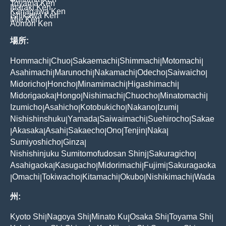
Toyama Ken
Ibaraki Ken
Kanagawa Ken
Ishikawa Ken
Mie Ken
Aomori Ken
場所:
Hommachi
Chuo
Sakaemachi
Shimmachi
Motomachi
|
|
|
|
|
Asahimachi
Marunochi
Nakamachi
Odecho
Saiwaicho
|
|
|
|
|
Midoricho
Honcho
Minamimachi
Higashimachi
|
|
|
|
Midorigaoka
Hongo
Nishimachi
Chuocho
Minatomachi
|
|
|
|
|
Izumicho
Asahicho
Kotobukicho
Nakano
Izumi
|
|
|
|
|
Nishishinshuku
Yamada
Saiwaimachi
Suehirocho
Sakae
|
|
|
|
Akasaka
Asahi
Sakaecho
Ono
Tenjin
Naka
|
|
|
|
|
|
|
Sumiyoshicho
Ginza
|
|
Nishishinjuku Sumitomofudosan Shinj
Sakuragicho
|
|
Asahigaoka
Kasugacho
Midorimachi
Fujimi
Sakuragaoka
|
|
|
|
Omachi
Tokiwacho
Kitamachi
Okubo
Nishikimachi
Wada
|
|
|
|
|
|
州:
Kyoto Shi
Nagoya Shi
Minato Ku
Osaka Shi
Toyama Shi
|
|
|
|
|