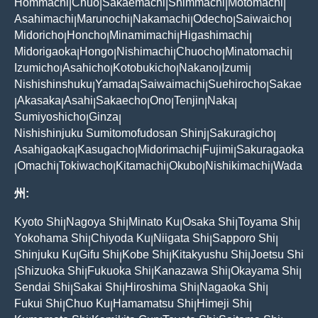
Hommachi
Chuo
Sakaemachi
Shimmachi
Motomachi
|
|
|
|
|
Asahimachi
Marunochi
Nakamachi
Odecho
Saiwaicho
|
|
|
|
|
Midoricho
Honcho
Minamimachi
Higashimachi
|
|
|
|
Midorigaoka
Hongo
Nishimachi
Chuocho
Minatomachi
|
|
|
|
|
Izumicho
Asahicho
Kotobukicho
Nakano
Izumi
|
|
|
|
|
Nishishinshuku
Yamada
Saiwaimachi
Suehirocho
Sakae
|
|
|
|
Akasaka
Asahi
Sakaecho
Ono
Tenjin
Naka
|
|
|
|
|
|
|
Sumiyoshicho
Ginza
|
|
Nishishinjuku Sumitomofudosan Shinj
Sakuragicho
|
|
Asahigaoka
Kasugacho
Midorimachi
Fujimi
Sakuragaoka
|
|
|
|
Omachi
Tokiwacho
Kitamachi
Okubo
Nishikimachi
Wada
|
|
|
|
|
|
州:
Kyoto Shi
Nagoya Shi
Minato Ku
Osaka Shi
Toyama Shi
|
|
|
|
|
Yokohama Shi
Chiyoda Ku
Niigata Shi
Sapporo Shi
|
|
|
|
Shinjuku Ku
Gifu Shi
Kobe Shi
Kitakyushu Shi
Joetsu Shi
|
|
|
|
Shizuoka Shi
Fukuoka Shi
Kanazawa Shi
Okayama Shi
|
|
|
|
|
Sendai Shi
Sakai Shi
Hiroshima Shi
Nagaoka Shi
|
|
|
|
Fukui Shi
Chuo Ku
Hamamatsu Shi
Himeji Shi
|
|
|
|