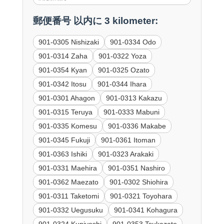
郵便番号 以内に 3 kilometer:
901-0305 Nishizaki
901-0334 Odo
901-0314 Zaha
901-0322 Yoza
901-0354 Kyan
901-0325 Ozato
901-0342 Itosu
901-0344 Ihara
901-0301 Ahagon
901-0313 Kakazu
901-0315 Teruya
901-0333 Mabuni
901-0335 Komesu
901-0336 Makabe
901-0345 Fukuji
901-0361 Itoman
901-0363 Ishiki
901-0323 Arakaki
901-0331 Maehira
901-0351 Nashiro
901-0362 Maezato
901-0302 Shiohira
901-0311 Taketomi
901-0321 Toyohara
901-0332 Uegusuku
901-0341 Kohagura
901-0324 Kuniyoshi
901-0353 Tsukazato