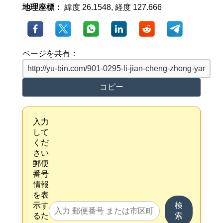
地理座標：
緯度 26.1548, 経度 127.666
ページを共有：
コピー
入力
して
くだ
さい
郵便
番号
情報
を表
示す
検
るた
索