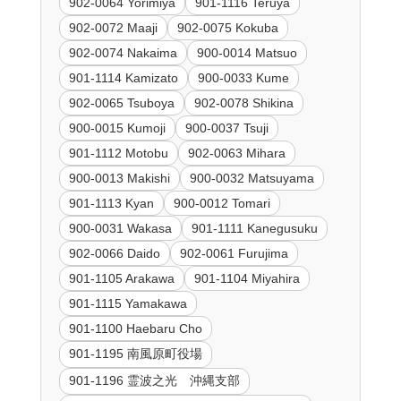
902-0064 Yorimiya
901-1116 Teruya
902-0072 Maaji
902-0075 Kokuba
902-0074 Nakaima
900-0014 Matsuo
901-1114 Kamizato
900-0033 Kume
902-0065 Tsuboya
902-0078 Shikina
900-0015 Kumoji
900-0037 Tsuji
901-1112 Motobu
902-0063 Mihara
900-0013 Makishi
900-0032 Matsuyama
901-1113 Kyan
900-0012 Tomari
900-0031 Wakasa
901-1111 Kanegusuku
902-0066 Daido
902-0061 Furujima
901-1105 Arakawa
901-1104 Miyahira
901-1115 Yamakawa
901-1100 Haebaru Cho
901-1195 南風原町役場
901-1196 霊波之光 沖縄支部