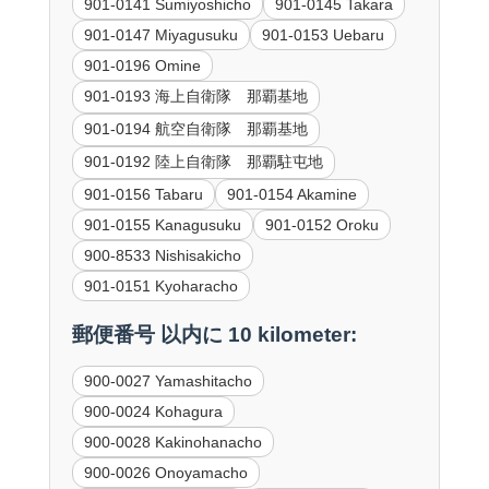
901-0141 Sumiyoshicho
901-0145 Takara
901-0147 Miyagusuku
901-0153 Uebaru
901-0196 Omine
901-0193 海上自衛隊 那覇基地
901-0194 航空自衛隊 那覇基地
901-0192 陸上自衛隊 那覇駐屯地
901-0156 Tabaru
901-0154 Akamine
901-0155 Kanagusuku
901-0152 Oroku
900-8533 Nishisakicho
901-0151 Kyoharacho
郵便番号 以内に 10 kilometer:
900-0027 Yamashitacho
900-0024 Kohagura
900-0028 Kakinohanacho
900-0026 Onoyamacho