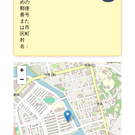
めの
郵便
番号
また
は市
区町
村
名：
+
−