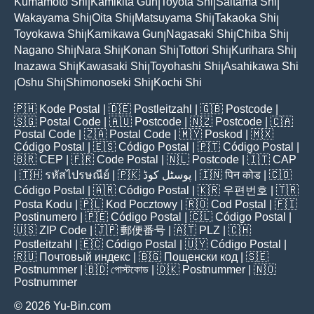
Kumamoto Shi
Kamikita Gun
Toyota Shi
Saitama Shi
|
|
|
|
Wakayama Shi
Oita Shi
Matsuyama Shi
Takaoka Shi
|
|
|
|
Toyokawa Shi
Kamikawa Gun
Nagasaki Shi
Chiba Shi
|
|
|
|
Nagano Shi
Nara Shi
Konan Shi
Tottori Shi
Kurihara Shi
|
|
|
|
|
Inazawa Shi
Kawasaki Shi
Toyohashi Shi
Asahikawa Shi
|
|
|
Oshu Shi
Shimonoseki Shi
Kochi Shi
|
|
|
🇵🇭
Kode Postal
| 🇩🇪
Postleitzahl
| 🇬🇧
Postcode
|
🇸🇬
Postal Code
| 🇦🇺
Postcode
| 🇳🇿
Postcode
| 🇨🇦
Postal Code
| 🇿🇦
Postal Code
| 🇲🇾
Poskod
| 🇲🇽
Código Postal
| 🇪🇸
Código Postal
| 🇵🇹
Código Postal
|
🇧🇷
CEP
| 🇫🇷
Code Postal
| 🇳🇱
Postcode
| 🇮🇹
CAP
| 🇹🇭
รหัสไปรษณีย์
| 🇵🇰
پوسٹل کوڈ
| 🇮🇳
पिन कोड
| 🇨🇴
Código Postal
| 🇦🇷
Código Postal
| 🇰🇷
우편번호
| 🇹🇷
Posta Kodu
| 🇵🇱
Kod Pocztowy
| 🇷🇴
Cod Poștal
| 🇫🇮
Postinumero
| 🇵🇪
Código Postal
| 🇨🇱
Código Postal
|
🇺🇸
ZIP Code
| 🇯🇵
郵便番号
| 🇦🇹
PLZ
| 🇨🇭
Postleitzahl
| 🇪🇨
Código Postal
| 🇺🇾
Código Postal
|
🇷🇺
Почтовый индекс
| 🇧🇬
Пощенски код
| 🇸🇪
Postnummer
| 🇧🇩
পোস্টকোড
| 🇩🇰
Postnummer
| 🇳🇴
Postnummer
© 2026 Yu-Bin.com