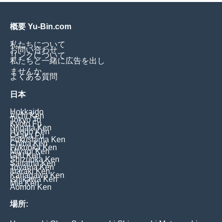
概要 Yu-Bin.com
私たちについて
お問い合わせ
リンクについて
私たちと一緒に広告を出し
ませんか
よくある質問
日本
Hokkaido
Aichi Ken
Tokyo To
Kyoto Fu
Niigata Ken
Hyogo Ken
Osaka Fu
Fukushima Ken
Chiba Ken
Fukuoka Ken
Miyagi Ken
Gifu Ken
Shizuoka Ken
Saitama Ken
Toyama Ken
Ibaraki Ken
Kanagawa Ken
Ishikawa Ken
Mie Ken
Aomori Ken
場所: