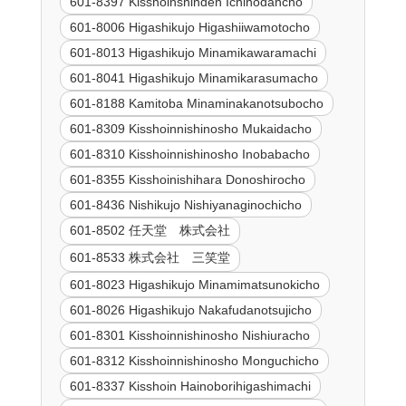
601-8397 Kisshoinshinden Ichinodancho
601-8006 Higashikujo Higashiiwamotocho
601-8013 Higashikujo Minamikawaramachi
601-8041 Higashikujo Minamikarasumacho
601-8188 Kamitoba Minaminakanotsubocho
601-8309 Kisshoinnishinosho Mukaidacho
601-8310 Kisshoinnishinosho Inobabacho
601-8355 Kisshoinishihara Donoshirocho
601-8436 Nishikujo Nishiyanaginochicho
601-8502 任天堂 株式会社
601-8533 株式会社 三笑堂
601-8023 Higashikujo Minamimatsunokicho
601-8026 Higashikujo Nakafudanotsujicho
601-8301 Kisshoinnishinosho Nishiuracho
601-8312 Kisshoinnishinosho Monguchicho
601-8337 Kisshoin Hainoborihigashimachi