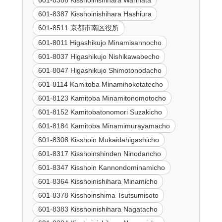
601-8386 Kisshoinishihara Warihata
601-8387 Kisshoinishihara Hashiura
601-8511 京都市南区役所
601-8011 Higashikujo Minamisannocho
601-8037 Higashikujo Nishikawabecho
601-8047 Higashikujo Shimotonodacho
601-8114 Kamitoba Minamihokotatecho
601-8123 Kamitoba Minamitonomotocho
601-8152 Kamitobatonomori Suzakicho
601-8184 Kamitoba Minamimurayamacho
601-8308 Kisshoin Mukaidahigashicho
601-8317 Kisshoinshinden Ninodancho
601-8347 Kisshoin Kannondominamicho
601-8364 Kisshoinishihara Minamicho
601-8378 Kisshoinshima Tsutsumisoto
601-8383 Kisshoinishihara Nagatacho