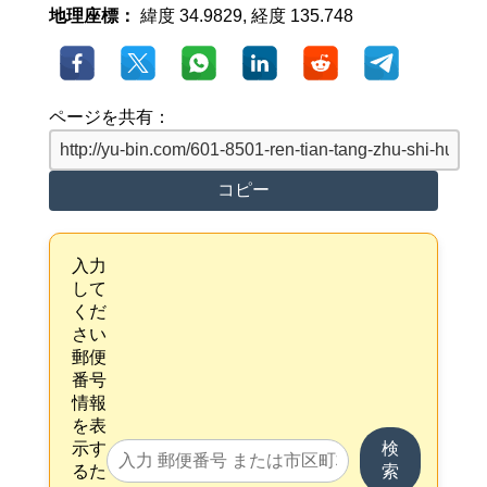
地理座標：
緯度 34.9829, 経度 135.748
ページを共有：
コピー
入力
して
くだ
さい
郵便
番号
情報
を表
示す
検
るた
索