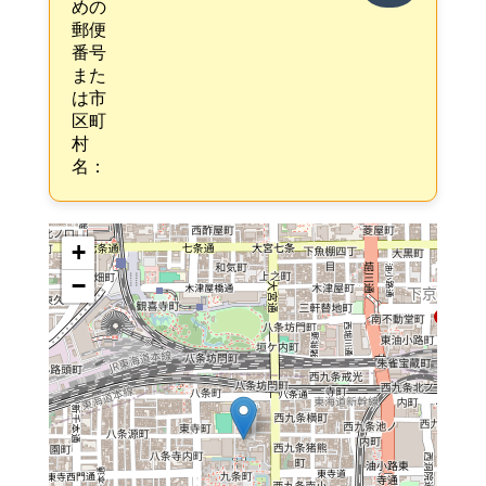
めの
郵便
番号
また
は市
区町
村
名：
+
−