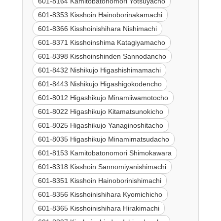
601-8164 Kamitobatonomori Yotsuyacho
601-8353 Kisshoin Hainoborinakamachi
601-8366 Kisshoinishihara Nishimachi
601-8371 Kisshoinshima Katagiyamacho
601-8398 Kisshoinshinden Sannodancho
601-8432 Nishikujo Higashishimamachi
601-8443 Nishikujo Higashigokodencho
601-8012 Higashikujo Minamiiwamotocho
601-8022 Higashikujo Kitamatsunokicho
601-8025 Higashikujo Yanaginoshitacho
601-8035 Higashikujo Minamimatsudacho
601-8153 Kamitobatonomori Shimokawara
601-8318 Kisshoin Sannomiyanishimachi
601-8351 Kisshoin Hainoborinishimachi
601-8356 Kisshoinishihara Kyomichicho
601-8365 Kisshoinishihara Hirakimachi