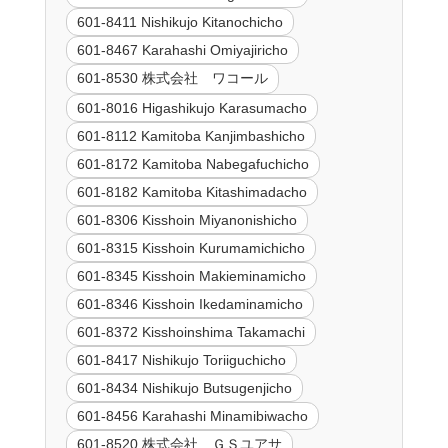
601-8411 Nishikujo Kitanochicho
601-8467 Karahashi Omiyajiricho
601-8530 株式会社 ワコール
601-8016 Higashikujo Karasumacho
601-8112 Kamitoba Kanjimbashicho
601-8172 Kamitoba Nabegafuchicho
601-8182 Kamitoba Kitashimadacho
601-8306 Kisshoin Miyanonishicho
601-8315 Kisshoin Kurumamichicho
601-8345 Kisshoin Makieminamicho
601-8346 Kisshoin Ikedaminamicho
601-8372 Kisshoinshima Takamachi
601-8417 Nishikujo Toriiguchicho
601-8434 Nishikujo Butsugenjicho
601-8456 Karahashi Minamibiwacho
601-8520 株式会社 ＧＳユアサ