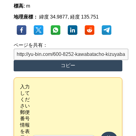
標高:
m
地理座標：
緯度 34.9877, 経度 135.751
ページを共有：
コピー
入力
して
くだ
さい
郵便
番号
情報
を表