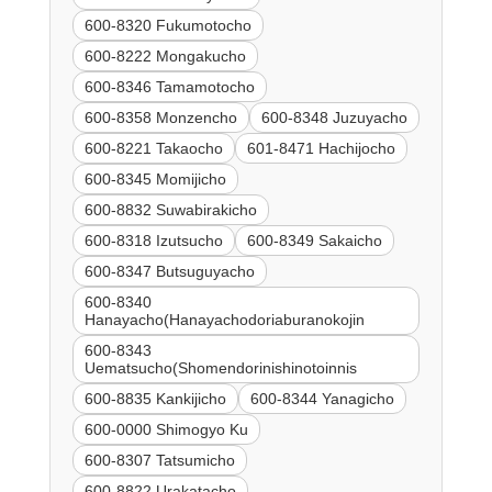
600-8320 Fukumotocho
600-8222 Mongakucho
600-8346 Tamamotocho
600-8358 Monzencho
600-8348 Juzuyacho
600-8221 Takaocho
601-8471 Hachijocho
600-8345 Momijicho
600-8832 Suwabirakicho
600-8318 Izutsucho
600-8349 Sakaicho
600-8347 Butsuguyacho
600-8340
Hanayacho(Hanayachodoriaburanokojin
600-8343
Uematsucho(Shomendorinishinotoinnis
600-8835 Kankijicho
600-8344 Yanagicho
600-0000 Shimogyo Ku
600-8307 Tatsumicho
600-8822 Urakatacho