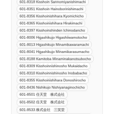
601-8318 Kisshoin Sannomiyanishimachi
601-8351 Kisshoin Hainoborinishimachi
601-8356 Kisshoinishihara Kyomichicho
601-8365 Kisshoinishihara Hirakimachi
601-8397 Kisshoinshinden Ichinodancho
601-8006 Higashikujo Higashiiwamotocho
601-8013 Higashikujo Minamikawaramachi
601-8041 Higashikujo Minamikarasumacho
601-8188 Kamitoba Minaminakanotsubocho
601-8309 Kisshoinnishinosho Mukaidacho
601-8310 Kisshoinnishinosho Inobabacho
601-8355 Kisshoinishihara Donoshirocho
601-8436 Nishikujo Nishiyanaginochicho
601-8501 任天堂 株式会社
601-8502 任天堂 株式会社
601-8533 株式会社 三笑堂