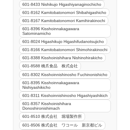
601-8433 Nishikujo Higashiyanaginochicho
601-8162 Kamitobatonomori Shibahigashicho
601-8167 Kamitobatonomori Kamihirakinochi
601-8396 Kisshoinnakagawara
Satominamicho
601-8024 Higashikujo Higashifudanotsujicho
601-8166 Kamitobatonomori Shimohirakinochi
601-8388 Kisshoinishihara Nishinohirakicho
601-8588 橋爪食品 株式会社
601-8302 Kisshoinnishinosho Fuchinonishicho
601-8395 Kisshoinnakagawara
Nishiyashikicho
601-8311 Kisshoinnishinosho Higashiyashikich
601-8357 Kisshoinishihara
Donoshironishimach
601-8510 株式会社 堀場製作所
601-8506 株式会社 ワコール 新京都ビル