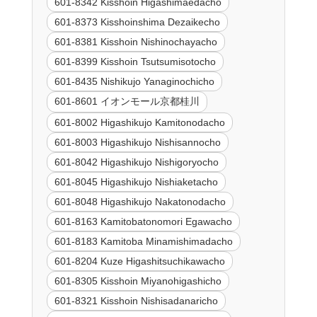
601-8342 Kisshoin Higashimaedacho
601-8373 Kisshoinshima Dezaikecho
601-8381 Kisshoin Nishinochayacho
601-8399 Kisshoin Tsutsumisotocho
601-8435 Nishikujo Yanaginochicho
601-8601 イオンモール京都桂川
601-8002 Higashikujo Kamitonodacho
601-8003 Higashikujo Nishisannocho
601-8042 Higashikujo Nishigoryocho
601-8045 Higashikujo Nishiaketacho
601-8048 Higashikujo Nakatonodacho
601-8163 Kamitobatonomori Egawacho
601-8183 Kamitoba Minamishimadacho
601-8204 Kuze Higashitsuchikawacho
601-8305 Kisshoin Miyanohigashicho
601-8321 Kisshoin Nishisadanaricho