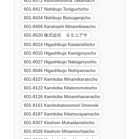
601-8372 Kisshoinshima Takamachi
601-8417 Nishikujo Toriiguchicho
601-8434 Nishikujo Butsugenjicho
601-8456 Karahashi Minamibiwacho
601-8520 株式会社 ＧＳユアサ
601-8014 Higashikujo Kawanishicho
601-8015 Higashikujo Kamigoryocho
601-8027 Higashikujo Nakagoryocho
601-8046 Higashikujo Nishiyamacho
601-8107 Kamitoba Minamikaratocho
601-8122 Kamitoba Kitatonomotocho
601-8126 Kamitoba Minamihananacho
601-8161 Kamitobatonomori Umenoki
601-8187 Kamitoba Kitamurayamacho
601-8307 Kisshoin Mukaidanishicho
601-8326 Kisshoin Minamiochiaicho