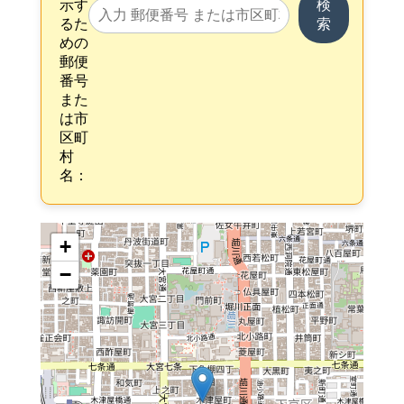
示す
検
るた
索
めの
郵便
番号
また
は市
区町
村
名：
+
−