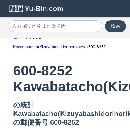
🇯🇵 Yu-Bin.com
検索
入力 郵便番号 または場所
日本
Kyoto Fu
Kawabatacho(Kizuyabashidorihorikawa
600-8252
600-8252
Kawabatacho(Kiz
の統計
Kawabatacho(Kizuyabashidorihori
の郵便番号 600-8252