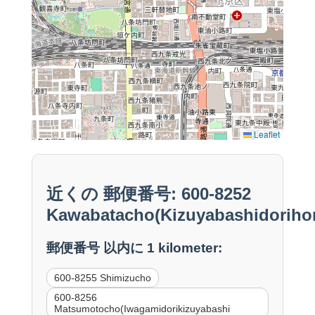
Leaflet
近くの 郵便番号: 600-8252
Kawabatacho(Kizuyabashidoriho
郵便番号 以内に 1 kilometer:
600-8255 Shimizucho
600-8256
Matsumotocho(Iwagamidorikizuyabashi