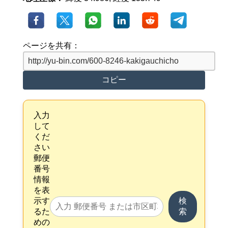
ページを共有：
コピー
入力
して
くだ
さい
郵便
番号
情報
を表
示す
検
るた
索
めの