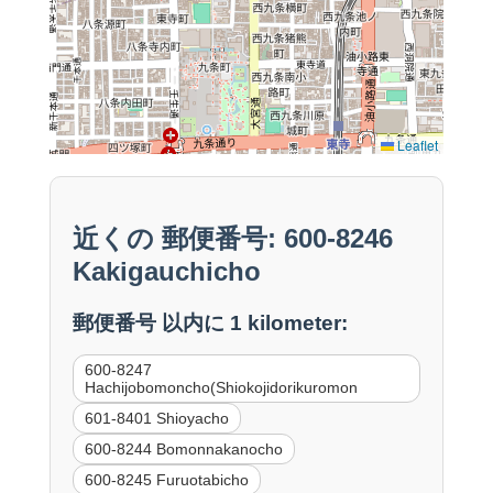
Leaflet
近くの 郵便番号: 600-8246
Kakigauchicho
郵便番号 以内に 1 kilometer:
600-8247
Hachijobomoncho(Shiokojidorikuromon
601-8401 Shioyacho
600-8244 Bomonnakanocho
600-8245 Furuotabicho