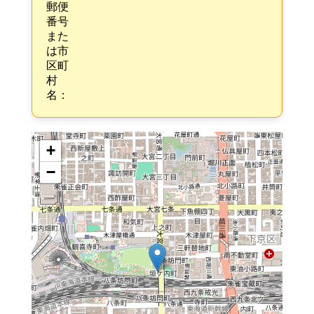
郵便
番号
また
は市
区町
村
名：
+
−