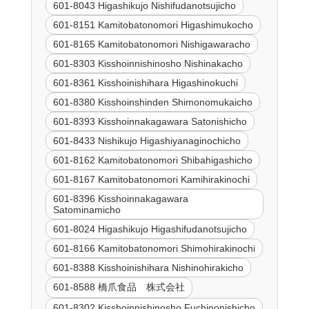
601-8043 Higashikujo Nishifudanotsujicho
601-8151 Kamitobatonomori Higashimukocho
601-8165 Kamitobatonomori Nishigawaracho
601-8303 Kisshoinnishinosho Nishinakacho
601-8361 Kisshoinishihara Higashinokuchi
601-8380 Kisshoinshinden Shimonomukaicho
601-8393 Kisshoinnakagawara Satonishicho
601-8433 Nishikujo Higashiyanaginochicho
601-8162 Kamitobatonomori Shibahigashicho
601-8167 Kamitobatonomori Kamihirakinochi
601-8396 Kisshoinnakagawara
Satominamicho
601-8024 Higashikujo Higashifudanotsujicho
601-8166 Kamitobatonomori Shimohirakinochi
601-8388 Kisshoinishihara Nishinohirakicho
601-8588 橋爪食品 株式会社
601-8302 Kisshoinnishinosho Fuchinonishicho