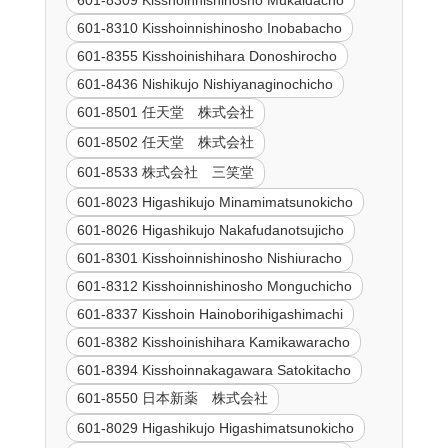
601-8309 Kisshoinnishinosho Mukaidacho
601-8310 Kisshoinnishinosho Inobabacho
601-8355 Kisshoinishihara Donoshirocho
601-8436 Nishikujo Nishiyanaginochicho
601-8501 任天堂 株式会社
601-8502 任天堂 株式会社
601-8533 株式会社 三笑堂
601-8023 Higashikujo Minamimatsunokicho
601-8026 Higashikujo Nakafudanotsujicho
601-8301 Kisshoinnishinosho Nishiuracho
601-8312 Kisshoinnishinosho Monguchicho
601-8337 Kisshoin Hainoborihigashimachi
601-8382 Kisshoinishihara Kamikawaracho
601-8394 Kisshoinnakagawara Satokitacho
601-8550 日本新薬 株式会社
601-8029 Higashikujo Higashimatsunokicho