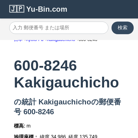
🇯🇵 Yu-Bin.com
検索
入力 郵便番号 または場所
日本
Kyoto Fu
Kakigauchicho
600-8246
600-8246
Kakigauchicho
の統計 Kakigauchichoの郵便番
号 600-8246
標高:
m
地理座標：
緯度 34.986, 経度 135.749