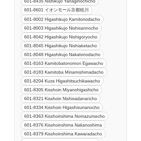
601-8435 Nishikujo Yanaginochicho
601-8601 イオンモール京都桂川
601-8002 Higashikujo Kamitonodacho
601-8003 Higashikujo Nishisannocho
601-8042 Higashikujo Nishigoryocho
601-8045 Higashikujo Nishiaketacho
601-8048 Higashikujo Nakatonodacho
601-8163 Kamitobatonomori Egawacho
601-8183 Kamitoba Minamishimadacho
601-8204 Kuze Higashitsuchikawacho
601-8305 Kisshoin Miyanohigashicho
601-8321 Kisshoin Nishisadanaricho
601-8334 Kisshoin Higashisunanocho
601-8363 Kisshoinshima Nomazumecho
601-8376 Kisshoinshima Nakanoshima
601-8379 Kisshoinshima Kawaradacho