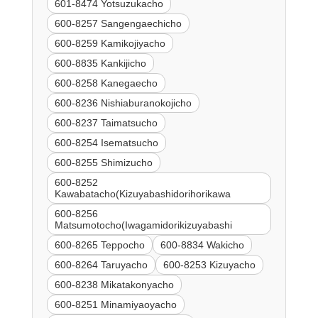
601-8474 Yotsuzukacho
600-8257 Sangengaechicho
600-8259 Kamikojiyacho
600-8835 Kankijicho
600-8258 Kanegaecho
600-8236 Nishiaburanokojicho
600-8237 Taimatsucho
600-8254 Isematsucho
600-8255 Shimizucho
600-8252
Kawabatacho(Kizuyabashidorihorikawa
600-8256
Matsumotocho(Iwagamidorikizuyabashi
600-8265 Teppocho
600-8834 Wakicho
600-8264 Taruyacho
600-8253 Kizuyacho
600-8238 Mikatakonyacho
600-8251 Minamiyaoyacho