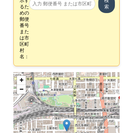
示す
検
るた
索
めの
郵便
番号
また
は市
区町
村
名：
+
−