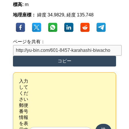
標高:
m
地理座標：
緯度 34.9829, 経度 135.748
ページを共有：
コピー
入力
して
くだ
さい
郵便
番号
情報
を表