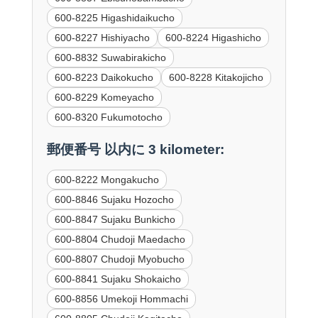
600-8225 Higashidaikucho
600-8227 Hishiyacho
600-8224 Higashicho
600-8832 Suwabirakicho
600-8223 Daikokucho
600-8228 Kitakojicho
600-8229 Komeyacho
600-8320 Fukumotocho
郵便番号 以内に 3 kilometer:
600-8222 Mongakucho
600-8846 Sujaku Hozocho
600-8847 Sujaku Bunkicho
600-8804 Chudoji Maedacho
600-8807 Chudoji Myobucho
600-8841 Sujaku Shokaicho
600-8856 Umekoji Hommachi