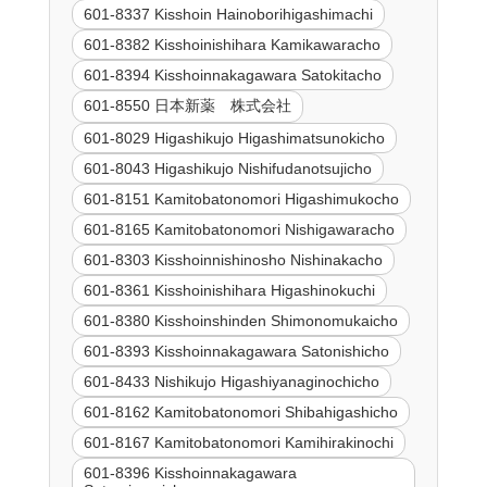
601-8337 Kisshoin Hainoborihigashimachi
601-8382 Kisshoinishihara Kamikawaracho
601-8394 Kisshoinnakagawara Satokitacho
601-8550 日本新薬 株式会社
601-8029 Higashikujo Higashimatsunokicho
601-8043 Higashikujo Nishifudanotsujicho
601-8151 Kamitobatonomori Higashimukocho
601-8165 Kamitobatonomori Nishigawaracho
601-8303 Kisshoinnishinosho Nishinakacho
601-8361 Kisshoinishihara Higashinokuchi
601-8380 Kisshoinshinden Shimonomukaicho
601-8393 Kisshoinnakagawara Satonishicho
601-8433 Nishikujo Higashiyanaginochicho
601-8162 Kamitobatonomori Shibahigashicho
601-8167 Kamitobatonomori Kamihirakinochi
601-8396 Kisshoinnakagawara