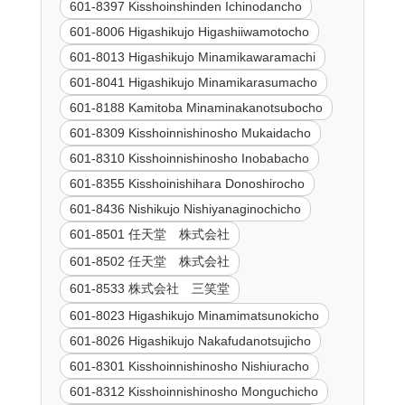
601-8397 Kisshoinshinden Ichinodancho
601-8006 Higashikujo Higashiiwamotocho
601-8013 Higashikujo Minamikawaramachi
601-8041 Higashikujo Minamikarasumacho
601-8188 Kamitoba Minaminakanotsubocho
601-8309 Kisshoinnishinosho Mukaidacho
601-8310 Kisshoinnishinosho Inobabacho
601-8355 Kisshoinishihara Donoshirocho
601-8436 Nishikujo Nishiyanaginochicho
601-8501 任天堂 株式会社
601-8502 任天堂 株式会社
601-8533 株式会社 三笑堂
601-8023 Higashikujo Minamimatsunokicho
601-8026 Higashikujo Nakafudanotsujicho
601-8301 Kisshoinnishinosho Nishiuracho
601-8312 Kisshoinnishinosho Monguchicho