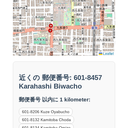
Leaflet
近くの 郵便番号: 601-8457
Karahashi Biwacho
郵便番号 以内に 1 kilometer:
601-8206 Kuze Oyabucho
601-8132 Kamitoba Choda
601-8134 Kamitoba Omizo