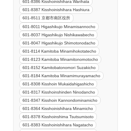
601-8386 Kisshoinishihara Warihata
601-8387 Kisshoinishihara Hashiura
601-8511 京都市南区役所
601-8011 Higashikujo Minamisannocho
601-8037 Higashikujo Nishikawabecho
601-8047 Higashikujo Shimotonodacho
601-8114 Kamitoba Minamihokotatecho
601-8123 Kamitoba Minamitonomotocho
601-8152 Kamitobatonomori Suzakicho
601-8184 Kamitoba Minamimurayamacho
601-8308 Kisshoin Mukaidahigashicho
601-8317 Kisshoinshinden Ninodancho
601-8347 Kisshoin Kannondominamicho
601-8364 Kisshoinishihara Minamicho
601-8378 Kisshoinshima Tsutsumisoto
601-8383 Kisshoinishihara Nagatacho