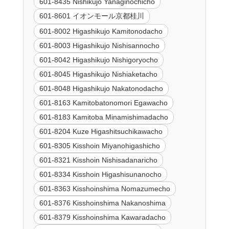
601-8435 Nishikujo Yanaginochicho
601-8601 イオンモール京都桂川
601-8002 Higashikujo Kamitonodacho
601-8003 Higashikujo Nishisannocho
601-8042 Higashikujo Nishigoryocho
601-8045 Higashikujo Nishiaketacho
601-8048 Higashikujo Nakatonodacho
601-8163 Kamitobatonomori Egawacho
601-8183 Kamitoba Minamishimadacho
601-8204 Kuze Higashitsuchikawacho
601-8305 Kisshoin Miyanohigashicho
601-8321 Kisshoin Nishisadanaricho
601-8334 Kisshoin Higashisunanocho
601-8363 Kisshoinshima Nomazumecho
601-8376 Kisshoinshima Nakanoshima
601-8379 Kisshoinshima Kawaradacho