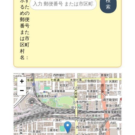
示す
検
るた
索
めの
郵便
番号
また
は市
区町
村
名：
+
−