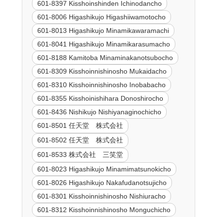
601-8397 Kisshoinshinden Ichinodancho
601-8006 Higashikujo Higashiiwamotocho
601-8013 Higashikujo Minamikawaramachi
601-8041 Higashikujo Minamikarasumacho
601-8188 Kamitoba Minaminakanotsubocho
601-8309 Kisshoinnishinosho Mukaidacho
601-8310 Kisshoinnishinosho Inobabacho
601-8355 Kisshoinishihara Donoshirocho
601-8436 Nishikujo Nishiyanaginochicho
601-8501 任天堂 株式会社
601-8502 任天堂 株式会社
601-8533 株式会社 三笑堂
601-8023 Higashikujo Minamimatsunokicho
601-8026 Higashikujo Nakafudanotsujicho
601-8301 Kisshoinnishinosho Nishiuracho
601-8312 Kisshoinnishinosho Monguchicho