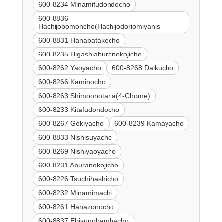
600-8234 Minamifudondocho
600-8836
Hachijobomoncho(Hachijodoriomiyanis
600-8831 Hanabatakecho
600-8235 Higashiaburanokojicho
600-8262 Yaoyacho
600-8268 Daikucho
600-8266 Kaminocho
600-8263 Shimoonotana(4-Chome)
600-8233 Kitafudondocho
600-8267 Gokiyacho
600-8239 Kamayacho
600-8833 Nishisuyacho
600-8269 Nishiyaoyacho
600-8231 Aburanokojicho
600-8226 Tsuchihashicho
600-8232 Minamimachi
600-8261 Hanazonocho
600-8837 Ebisunobambacho