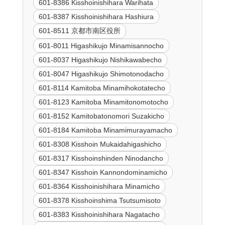
601-8386 Kisshoinishihara Warihata
601-8387 Kisshoinishihara Hashiura
601-8511 京都市南区役所
601-8011 Higashikujo Minamisannocho
601-8037 Higashikujo Nishikawabecho
601-8047 Higashikujo Shimotonodacho
601-8114 Kamitoba Minamihokotatecho
601-8123 Kamitoba Minamitonomotocho
601-8152 Kamitobatonomori Suzakicho
601-8184 Kamitoba Minamimurayamacho
601-8308 Kisshoin Mukaidahigashicho
601-8317 Kisshoinshinden Ninodancho
601-8347 Kisshoin Kannondominamicho
601-8364 Kisshoinishihara Minamicho
601-8378 Kisshoinshima Tsutsumisoto
601-8383 Kisshoinishihara Nagatacho