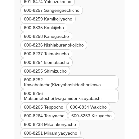
601-8474 Yotsuzukacho
600-8257 Sangengaechicho
600-8259 Kamikojiyacho
600-8835 Kankijicho
600-8258 Kanegaecho
600-8236 Nishiaburanokojicho
600-8237 Taimatsucho
600-8254 Isematsucho
600-8255 Shimizucho
600-8252
Kawabatacho(Kizuyabashidorihorikawa
600-8256
Matsumotocho(Iwagamidorikizuyabashi
600-8265 Teppocho
600-8834 Wakicho
600-8264 Taruyacho
600-8253 Kizuyacho
600-8238 Mikatakonyacho
600-8251 Minamiyaoyacho