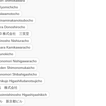
ori Shimokawara
 Kyomichicho
hiiwamotocho
Minaminakanotsubocho
ara Donoshirocho
533 株式会社 三笑堂
hinosho Nishiuracho
ihara Kamikawaracho
sunokicho
onomori Nishigawaracho
inden Shimonomukaicho
onomori Shibahigashicho
ikujo Higashifudanotsujicho
爪食品 株式会社
oinnishinosho Higashiyashikich
コール 新京都ビル