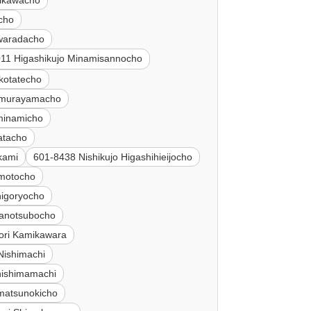
hikawacho
cho
waradacho
11 Higashikujo Minamisannocho
kotatecho
imurayamacho
minamicho
atacho
kami
601-8438 Nishikujo Higashihieijocho
amotocho
higoryocho
kanotsubocho
ori Kamikawara
Nishimachi
hishimamachi
amatsunokicho