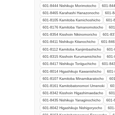
601-8444 Nishikujo Morimotocho
601-844
601-8465 Karahashi Hanazonocho
601-8
601-8105 Kamitoba Kamichoshicho
601-
601-8176 Kamitoba Yamanomotocho
601
601-8354 Kisshoin Nikinomoricho
601-83
601-8411 Nishikujo Kitanochicho
601-846
601-8112 Kamitoba Kanjimbashicho
601-
601-8315 Kisshoin Kurumamichicho
601-
601-8417 Nishikujo Toriiguchicho
601-843
601-8014 Higashikujo Kawanishicho
601-
601-8107 Kamitoba Minamikaratocho
601
601-8161 Kamitobatonomori Umenoki
60
601-8342 Kisshoin Higashimaedacho
601
601-8435 Nishikujo Yanaginochicho
601
601-8042 Higashikujo Nishigoryocho
601-