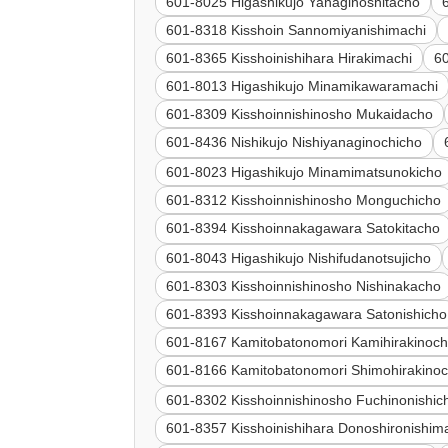
601-8025 Higashikujo Yanaginoshitacho
601-8318 Kisshoin Sannomiyanishimachi
601-8365 Kisshoinishihara Hirakimachi
6
601-8013 Higashikujo Minamikawaramachi
601-8309 Kisshoinnishinosho Mukaidacho
601-8436 Nishikujo Nishiyanaginochicho
601-8023 Higashikujo Minamimatsunokicho
601-8312 Kisshoinnishinosho Monguchicho
601-8394 Kisshoinnakagawara Satokitacho
601-8043 Higashikujo Nishifudanotsujicho
601-8303 Kisshoinnishinosho Nishinakacho
601-8393 Kisshoinnakagawara Satonishicho
601-8167 Kamitobatonomori Kamihirakinoch
601-8166 Kamitobatonomori Shimohirakinoc
601-8302 Kisshoinnishinosho Fuchinonishic
601-8357 Kisshoinishihara Donoshironishim