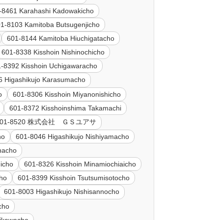
-8461 Karahashi Kadowakicho
1-8103 Kamitoba Butsugenjicho
601-8144 Kamitoba Hiuchigatacho
601-8338 Kisshoin Nishinochicho
-8392 Kisshoin Uchigawaracho
6 Higashikujo Karasumacho
o
601-8306 Kisshoin Miyanonishicho
601-8372 Kisshoinshima Takamachi
601-8520 株式会社 ＧＳユアサ
ho
601-8046 Higashikujo Nishiyamacho
nacho
icho
601-8326 Kisshoin Minamiochiaicho
cho
601-8399 Kisshoin Tsutsumisotocho
601-8003 Higashikujo Nishisannocho
cho