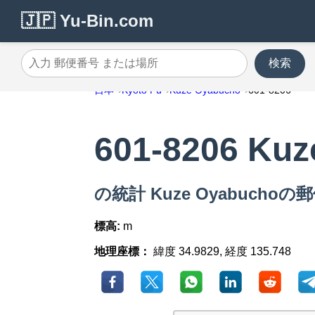
🇯🇵 Yu-Bin.com
検索
入力 郵便番号 または場所
日本
Kyoto Fu
Kuze Oyabucho
601-8206
601-8206 Ku
の統計 Kuze Oyabuchoの郵
標高:
m
地理座標：
緯度 34.9829, 経度 135.748