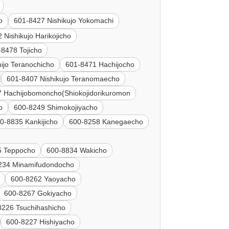
o
601-8427 Nishikujo Yokomachi
 Nishikujo Harikojicho
-8478 Tojicho
ijo Teranochicho
601-8471 Hachijocho
601-8407 Nishikujo Teranomaecho
 Hachijobomoncho(Shiokojidorikuromon
o
600-8249 Shimokojiyacho
0-8835 Kankijicho
600-8258 Kanegaecho
5 Teppocho
600-8834 Wakicho
234 Minamifudondocho
600-8262 Yaoyacho
600-8267 Gokiyacho
8226 Tsuchihashicho
600-8227 Hishiyacho