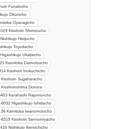
hoin Funatocho
ikujo Okunicho
mitoba Oyanagicho
8329 Kisshoin Shimizucho
Nishikujo Hieijocho
shikujo Toyodacho
 Higashikujo Ukabecho
21 Kamitoba Daimotsucho
314 Kisshoin Inokuchicho
 Kisshoin Sugaharacho
 Kisshoinshima Donora
8453 Karahashi Rajomoncho
-8032 Higashikujo Ishidacho
136 Kamitoba Iwanomotocho
-8319 Kisshoin Sannomiyacho
416 Nishikujo Ikenochicho