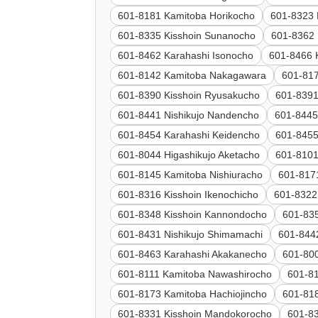
601-8181 Kamitoba Horikocho
601-8323 
601-8335 Kisshoin Sunanocho
601-8362 
601-8462 Karahashi Isonocho
601-8466 K
601-8142 Kamitoba Nakagawara
601-81
601-8390 Kisshoin Ryusakucho
601-8391
601-8441 Nishikujo Nandencho
601-8445
601-8454 Karahashi Keidencho
601-8455
601-8044 Higashikujo Aketacho
601-8101
601-8145 Kamitoba Nishiuracho
601-817
601-8316 Kisshoin Ikenochicho
601-8322
601-8348 Kisshoin Kannondocho
601-835
601-8431 Nishikujo Shimamachi
601-844
601-8463 Karahashi Akakanecho
601-80
601-8111 Kamitoba Nawashirocho
601-81
601-8173 Kamitoba Hachiojincho
601-818
601-8331 Kisshoin Mandokorocho
601-83