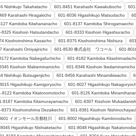
6 Nishikujo Takahatacho
601-8451 Karahashi Kawakubocho
601
469 Karahashi Hiragakicho
601-8036 Higashikujo Matsudacho
60
8127 Kamitoba Kitahananacho
601-8137 Kamitoba Shirogamaecho
-8325 Kisshoin Hatsutandacho
601-8333 Kisshoin Higashiuracho
74 Kisshoinshima Kasaicho
601-8375 Kisshoinshima Nishiura
601
7 Karahashi Omiyajiricho
601-8530 株式会社 ワコール
601-801
8172 Kamitoba Nabegafuchicho
601-8182 Kamitoba Kitashimadach
8345 Kisshoin Makieminamicho
601-8346 Kisshoin Ikedaminamicho
4 Nishikujo Butsugenjicho
601-8456 Karahashi Minamibiwacho
8015 Higashikujo Kamigoryocho
601-8027 Higashikujo Nakagoryoc
-8122 Kamitoba Kitatonomotocho
601-8126 Kamitoba Minamihana
1-8187 Kamitoba Kitamurayamacho
601-8307 Kisshoin Mukaidanish
-8373 Kisshoinshima Dezaikecho
601-8381 Kisshoin Nishinochaya
-8601 イオンモール京都桂川
601-8002 Higashikujo Kamitonodacho
8045 Higashikujo Nishiaketacho
601-8048 Higashikujo Nakatonoda