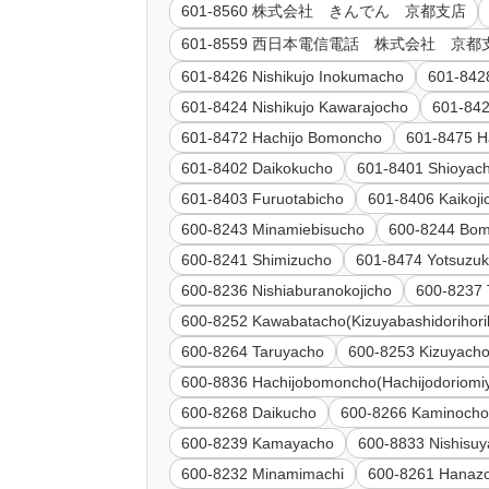
601-8560 株式会社 きんでん 京都支店
601-8559 西日本電信電話 株式会社 
601-8426 Nishikujo Inokumacho
601-842
601-8424 Nishikujo Kawarajocho
601-842
601-8472 Hachijo Bomoncho
601-8475 H
601-8402 Daikokucho
601-8401 Shioyac
601-8403 Furuotabicho
601-8406 Kaikoji
600-8243 Minamiebisucho
600-8244 Bo
600-8241 Shimizucho
601-8474 Yotsuzu
600-8236 Nishiaburanokojicho
600-8237 
600-8252 Kawabatacho(Kizuyabashidorihor
600-8264 Taruyacho
600-8253 Kizuyach
600-8836 Hachijobomoncho(Hachijodoriomi
600-8268 Daikucho
600-8266 Kaminoch
600-8239 Kamayacho
600-8833 Nishisu
600-8232 Minamimachi
600-8261 Hanaz