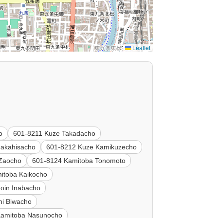
Leaflet
o
601-8211 Kuze Takadacho
Nakahisacho
601-8212 Kuze Kamikuzecho
 Zaocho
601-8124 Kamitoba Tonomoto
itoba Kaikocho
oin Inabacho
hi Biwacho
Kamitoba Nasunocho