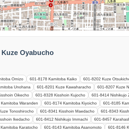
Kuze Oyabucho
mitoba Omizo
601-8178 Kamitoba Kaiko
601-8202 Kuze Otsukich
amitoba Unohana
601-8201 Kuze Kawaharacho
601-8207 Kuze 
isshoin Oikecho
601-8328 Kisshoin Kujocho
601-8414 Nishikujo
 Kamitoba Waranden
601-8174 Kamitoba Kiyoicho
601-8185 Kam
Kuze Tonoshirocho
601-8341 Kisshoin Maedacho
601-8343 Kissh
sshoin Ikedacho
601-8412 Nishikujo Immachi
601-8457 Karahas
 Kamitoba Karatocho
601-8143 Kamitoba Asanomoto
601-8146 