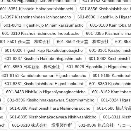
601-8035 Higashikujo Minamimatsudacho
601-8153 Kamitobatonom
601-8351 Kisshoin Hainoborinishimachi
601-8356 Kisshoinishihara
01-8397 Kisshoinshinden Ichinodancho
601-8006 Higashikujo Higas
601-8041 Higashikujo Minamikarasumacho
601-8188 Kamitoba 
601-8310 Kisshoinnishinosho Inobabacho
601-8355 Kisshoinishih
601-8501 任天堂 株式会社
601-8502 任天堂 株式会社
601-8
601-8026 Higashikujo Nakafudanotsujicho
601-8301 Kisshoinnis
601-8337 Kisshoin Hainoborihigashimachi
601-8382 Kisshoinish
601-8550 日本新薬 株式会社
601-8029 Higashikujo Higashimat
601-8151 Kamitobatonomori Higashimukocho
601-8165 Kamitobat
601-8361 Kisshoinishihara Higashinokuchi
601-8380 Kisshoinsh
601-8433 Nishikujo Higashiyanaginochicho
601-8162 Kamitobat
i
601-8396 Kisshoinnakagawara Satominamicho
601-8024 Higash
hi
601-8388 Kisshoinishihara Nishinohirakicho
601-8588 橋
ho
601-8395 Kisshoinnakagawara Nishiyashikicho
601-8311 Kissh
ach
601-8510 株式会社 堀場製作所
601-8506 株式会社 ワ