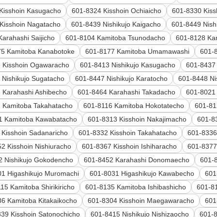
Kisshoin Kasugacho
601-8324 Kisshoin Ochiaicho
601-8330 Kiss
Kisshoin Nagatacho
601-8439 Nishikujo Kaigacho
601-8449 Nish
arahashi Saijicho
601-8104 Kamitoba Tsunodacho
601-8128 Ka
75 Kamitoba Kanabotoke
601-8177 Kamitoba Umamawashi
601-
 Kisshoin Ogawaracho
601-8413 Nishikujo Kasugacho
601-8437 
 Nishikujo Sugatacho
601-8447 Nishikujo Karatocho
601-8448 Ni
 Karahashi Ashibecho
601-8464 Karahashi Takadacho
601-8021
 Kamitoba Takahatacho
601-8116 Kamitoba Hokotatecho
601-81
1 Kamitoba Kawabatacho
601-8313 Kisshoin Nakajimacho
601-8
 Kisshoin Sadanaricho
601-8332 Kisshoin Takahatacho
601-8336
2 Kisshoin Nishiuracho
601-8367 Kisshoin Ishiharacho
601-8377
2 Nishikujo Gokodencho
601-8452 Karahashi Donomaecho
601-
01 Higashikujo Muromachi
601-8031 Higashikujo Kawabecho
601
15 Kamitoba Shirikiricho
601-8135 Kamitoba Ishibashicho
601-8
6 Kamitoba Kitakaikocho
601-8304 Kisshoin Maegawaracho
601
39 Kisshoin Satonochicho
601-8415 Nishikujo Nishizaocho
601-8