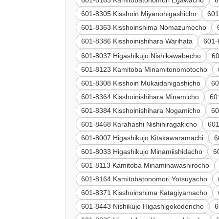
601-8163 Kamitobatonomori Egawacho
6
601-8305 Kisshoin Miyanohigashicho
601
601-8363 Kisshoinshima Nomazumecho
601-8386 Kisshoinishihara Warihata
601-
601-8037 Higashikujo Nishikawabecho
60
601-8123 Kamitoba Minamitonomotocho
601-8308 Kisshoin Mukaidahigashicho
60
601-8364 Kisshoinishihara Minamicho
60
601-8384 Kisshoinishihara Nogamicho
60
601-8468 Karahashi Nishihiragakicho
601
601-8007 Higashikujo Kitakawaramachi
6
601-8033 Higashikujo Minamiishidacho
6
601-8113 Kamitoba Minaminawashirocho
601-8164 Kamitobatonomori Yotsuyacho
601-8371 Kisshoinshima Katagiyamacho
601-8443 Nishikujo Higashigokodencho
6