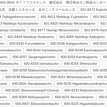
601-8542 ＮＴＴファイナンス 株式会社 西日本みやこ料金センター
京都支店 京都１１６センタ みやこＩＰコールセンタ
601-8473 Kujoch
8 Tojihigashimonzencho
601-8421 Nishikujo Fujinokicho
601-8422
3 Nishikujo Karahashicho
601-8425 Nishikujo Minamikojicho
601
achijo Uchidacho
601-8477 Hachijo Minamotocho
601-8476 Hach
ho
601-8404 Nishikujo Koderacho
601-8405 Nishikujo Kaikojicho
cho
600-8245 Furuotabicho
600-8246 Kakigauchicho
600-8247
monnakanocho
600-8242 Kamiebisucho
600-8248 Kaminakanoch
kacho
600-8257 Sangengaechicho
600-8259 Kamikojiyacho
60
Taimatsucho
600-8254 Isematsucho
600-8255 Shimizucho
ikawa
600-8256 Matsumotocho(Iwagamidorikizuyabashi
600-826
o
600-8238 Mikatakonyacho
600-8251 Minamiyaoyacho
600-8
yanis
600-8831 Hanabatakecho
600-8235 Higashiaburanokojicho
o
600-8263 Shimoonotana(4-Chome)
600-8233 Kitafudondocho
yacho
600-8269 Nishiyaoyacho
600-8231 Aburanokojicho
600-
onocho
600-8837 Ebisunobambacho
600-8225 Higashidaikucho