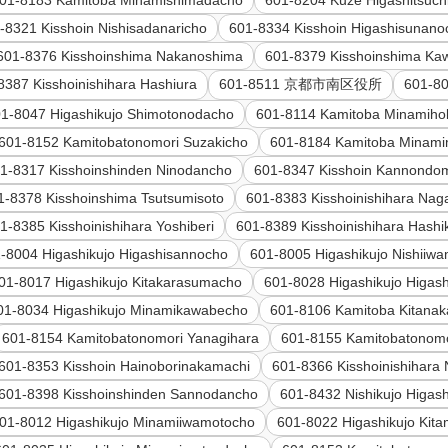
01-8183 Kamitoba Minamishimadacho
601-8204 Kuze Higashitsuc
-8321 Kisshoin Nishisadanaricho
601-8334 Kisshoin Higashisunano
601-8376 Kisshoinshima Nakanoshima
601-8379 Kisshoinshima Ka
8387 Kisshoinishihara Hashiura
601-8511 京都市南区役所
601-80
1-8047 Higashikujo Shimotonodacho
601-8114 Kamitoba Minamiho
601-8152 Kamitobatonomori Suzakicho
601-8184 Kamitoba Minam
1-8317 Kisshoinshinden Ninodancho
601-8347 Kisshoin Kannondo
1-8378 Kisshoinshima Tsutsumisoto
601-8383 Kisshoinishihara Nag
1-8385 Kisshoinishihara Yoshiberi
601-8389 Kisshoinishihara Hashi
-8004 Higashikujo Higashisannocho
601-8005 Higashikujo Nishiiw
01-8017 Higashikujo Kitakarasumacho
601-8028 Higashikujo Higas
01-8034 Higashikujo Minamikawabecho
601-8106 Kamitoba Kitana
601-8154 Kamitobatonomori Yanagihara
601-8155 Kamitobatonom
601-8353 Kisshoin Hainoborinakamachi
601-8366 Kisshoinishihara 
601-8398 Kisshoinshinden Sannodancho
601-8432 Nishikujo Higas
01-8012 Higashikujo Minamiiwamotocho
601-8022 Higashikujo Kit