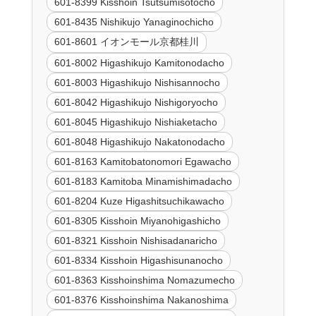
601-8399 Kisshoin Tsutsumisotocho
601-8435 Nishikujo Yanaginochicho
601-8601 イオンモール京都桂川
601-8002 Higashikujo Kamitonodacho
601-8003 Higashikujo Nishisannocho
601-8042 Higashikujo Nishigoryocho
601-8045 Higashikujo Nishiaketacho
601-8048 Higashikujo Nakatonodacho
601-8163 Kamitobatonomori Egawacho
601-8183 Kamitoba Minamishimadacho
601-8204 Kuze Higashitsuchikawacho
601-8305 Kisshoin Miyanohigashicho
601-8321 Kisshoin Nishisadanaricho
601-8334 Kisshoin Higashisunanocho
601-8363 Kisshoinshima Nomazumecho
601-8376 Kisshoinshima Nakanoshima