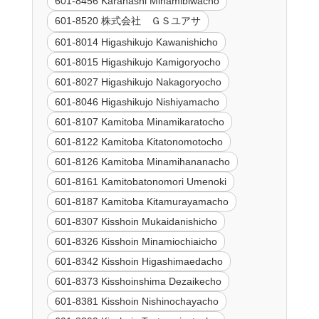
601-8456 Karahashi Minamibiwacho
601-8520 株式会社 ＧＳユアサ
601-8014 Higashikujo Kawanishicho
601-8015 Higashikujo Kamigoryocho
601-8027 Higashikujo Nakagoryocho
601-8046 Higashikujo Nishiyamacho
601-8107 Kamitoba Minamikaratocho
601-8122 Kamitoba Kitatonomotocho
601-8126 Kamitoba Minamihananacho
601-8161 Kamitobatonomori Umenoki
601-8187 Kamitoba Kitamurayamacho
601-8307 Kisshoin Mukaidanishicho
601-8326 Kisshoin Minamiochiaicho
601-8342 Kisshoin Higashimaedacho
601-8373 Kisshoinshima Dezaikecho
601-8381 Kisshoin Nishinochayacho