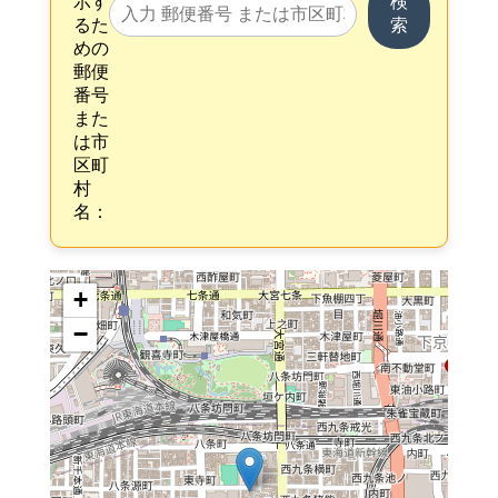
示す
検
るた
索
めの
郵便
番号
また
は市
区町
村
名：
+
−