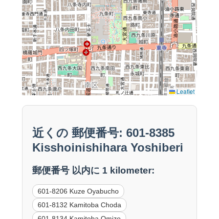
Leaflet
近くの 郵便番号: 601-8385
Kisshoinishihara Yoshiberi
郵便番号 以内に 1 kilometer:
601-8206 Kuze Oyabucho
601-8132 Kamitoba Choda
601-8134 Kamitoba Omizo