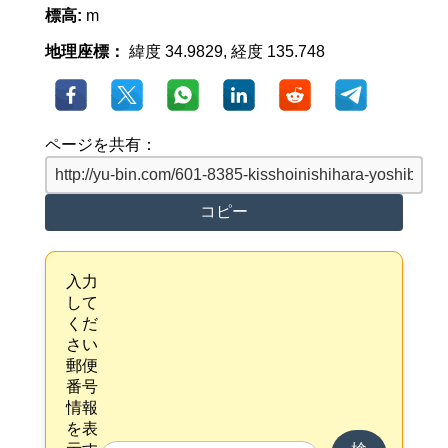
標高:
m
地理座標：
緯度 34.9829, 経度 135.748
ページを共有：
コピー
入力
して
くだ
さい
郵便
番号
情報
を表