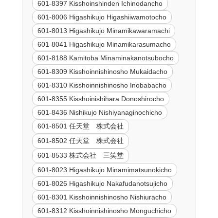
601-8397 Kisshoinshinden Ichinodancho
601-8006 Higashikujo Higashiiwamotocho
601-8013 Higashikujo Minamikawaramachi
601-8041 Higashikujo Minamikarasumacho
601-8188 Kamitoba Minaminakanotsubocho
601-8309 Kisshoinnishinosho Mukaidacho
601-8310 Kisshoinnishinosho Inobabacho
601-8355 Kisshoinishihara Donoshirocho
601-8436 Nishikujo Nishiyanaginochicho
601-8501 任天堂 株式会社
601-8502 任天堂 株式会社
601-8533 株式会社 三笑堂
601-8023 Higashikujo Minamimatsunokicho
601-8026 Higashikujo Nakafudanotsujicho
601-8301 Kisshoinnishinosho Nishiuracho
601-8312 Kisshoinnishinosho Monguchicho