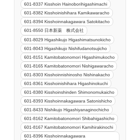
601-8337 Kisshoin Hainoborihigashimachi
601-8382 Kisshoinishihara Kamikawaracho
601-8394 Kisshoinnakagawara Satokitacho
601-8550 日本新薬 株式会社
601-8029 Higashikujo Higashimatsunokicho
601-8043 Higashikujo Nishifudanotsujicho
601-8151 Kamitobatonomori Higashimukocho
601-8165 Kamitobatonomori Nishigawaracho
601-8303 Kisshoinnishinosho Nishinakacho
601-8361 Kisshoinishihara Higashinokuchi
601-8380 Kisshoinshinden Shimonomukaicho
601-8393 Kisshoinnakagawara Satonishicho
601-8433 Nishikujo Higashiyanaginochicho
601-8162 Kamitobatonomori Shibahigashicho
601-8167 Kamitobatonomori Kamihirakinochi
601-8396 Kisshoinnakagawara