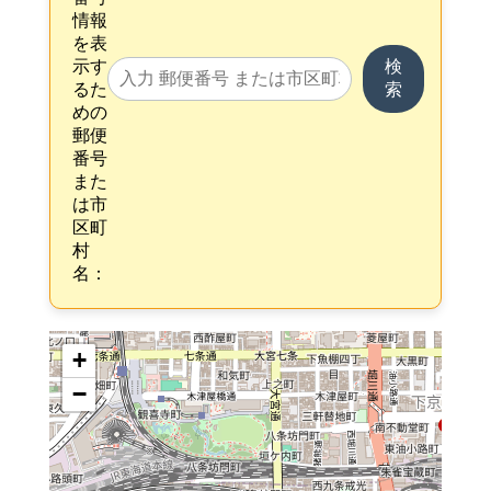
情報
を表
示す
検
るた
索
めの
郵便
番号
また
は市
区町
村
名：
+
−