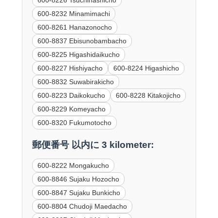
600-8226 Tsuchihashicho
600-8232 Minamimachi
600-8261 Hanazonocho
600-8837 Ebisunobambacho
600-8225 Higashidaikucho
600-8227 Hishiyacho
600-8224 Higashicho
600-8832 Suwabirakicho
600-8223 Daikokucho
600-8228 Kitakojicho
600-8229 Komeyacho
600-8320 Fukumotocho
郵便番号 以内に 3 kilometer:
600-8222 Mongakucho
600-8846 Sujaku Hozocho
600-8847 Sujaku Bunkicho
600-8804 Chudoji Maedacho