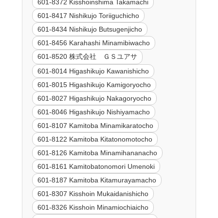
601-8372 Kisshoinshima Takamachi
601-8417 Nishikujo Toriiguchicho
601-8434 Nishikujo Butsugenjicho
601-8456 Karahashi Minamibiwacho
601-8520 株式会社 ＧＳユアサ
601-8014 Higashikujo Kawanishicho
601-8015 Higashikujo Kamigoryocho
601-8027 Higashikujo Nakagoryocho
601-8046 Higashikujo Nishiyamacho
601-8107 Kamitoba Minamikaratocho
601-8122 Kamitoba Kitatonomotocho
601-8126 Kamitoba Minamihananacho
601-8161 Kamitobatonomori Umenoki
601-8187 Kamitoba Kitamurayamacho
601-8307 Kisshoin Mukaidanishicho
601-8326 Kisshoin Minamiochiaicho