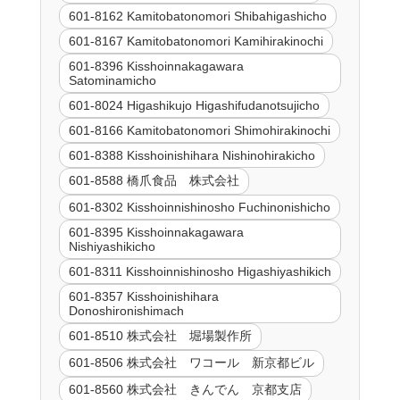
601-8162 Kamitobatonomori Shibahigashicho
601-8167 Kamitobatonomori Kamihirakinochi
601-8396 Kisshoinnakagawara
Satominamicho
601-8024 Higashikujo Higashifudanotsujicho
601-8166 Kamitobatonomori Shimohirakinochi
601-8388 Kisshoinishihara Nishinohirakicho
601-8588 橋爪食品 株式会社
601-8302 Kisshoinnishinosho Fuchinonishicho
601-8395 Kisshoinnakagawara
Nishiyashikicho
601-8311 Kisshoinnishinosho Higashiyashikich
601-8357 Kisshoinishihara
Donoshironishimach
601-8510 株式会社 堀場製作所
601-8506 株式会社 ワコール 新京都ビル
601-8560 株式会社 きんでん 京都支店