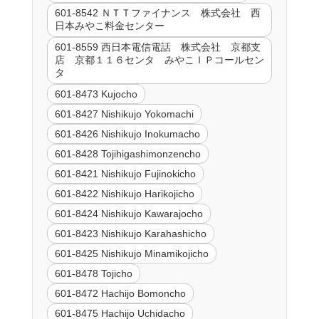
601-8542 ＮＴＴファイナンス 株式会社 西
日本みやこ料金センター
601-8559 西日本電信電話 株式会社 京都支
店 京都１１６センタ みやこＩＰコールセン
タ
601-8473 Kujocho
601-8427 Nishikujo Yokomachi
601-8426 Nishikujo Inokumacho
601-8428 Tojihigashimonzencho
601-8421 Nishikujo Fujinokicho
601-8422 Nishikujo Harikojicho
601-8424 Nishikujo Kawarajocho
601-8423 Nishikujo Karahashicho
601-8425 Nishikujo Minamikojicho
601-8478 Tojicho
601-8472 Hachijo Bomoncho
601-8475 Hachijo Uchidacho