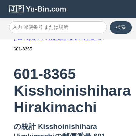
🇯🇵 Yu-Bin.com
検索
入力 郵便番号 または場所
日本
Kyoto Fu
Kisshoinishihara Hirakimachi
601-8365
601-8365
Kisshoinishihara
Hirakimachi
の統計 Kisshoinishihara