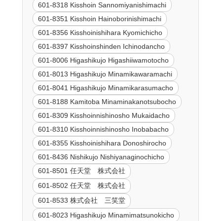
601-8318 Kisshoin Sannomiyanishimachi
601-8351 Kisshoin Hainoborinishimachi
601-8356 Kisshoinishihara Kyomichicho
601-8397 Kisshoinshinden Ichinodancho
601-8006 Higashikujo Higashiiwamotocho
601-8013 Higashikujo Minamikawaramachi
601-8041 Higashikujo Minamikarasumacho
601-8188 Kamitoba Minaminakanotsubocho
601-8309 Kisshoinnishinosho Mukaidacho
601-8310 Kisshoinnishinosho Inobabacho
601-8355 Kisshoinishihara Donoshirocho
601-8436 Nishikujo Nishiyanaginochicho
601-8501 任天堂 株式会社
601-8502 任天堂 株式会社
601-8533 株式会社 三笑堂
601-8023 Higashikujo Minamimatsunokicho