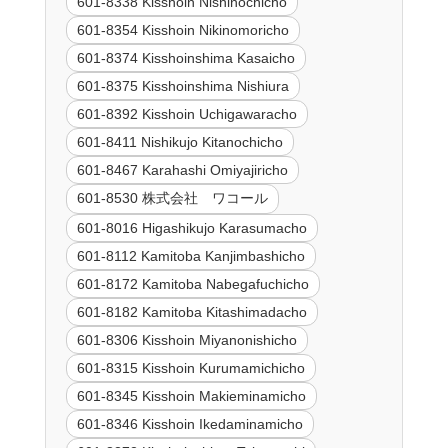
601-8338 Kisshoin Nishinochicho
601-8354 Kisshoin Nikinomoricho
601-8374 Kisshoinshima Kasaicho
601-8375 Kisshoinshima Nishiura
601-8392 Kisshoin Uchigawaracho
601-8411 Nishikujo Kitanochicho
601-8467 Karahashi Omiyajiricho
601-8530 株式会社 ワコール
601-8016 Higashikujo Karasumacho
601-8112 Kamitoba Kanjimbashicho
601-8172 Kamitoba Nabegafuchicho
601-8182 Kamitoba Kitashimadacho
601-8306 Kisshoin Miyanonishicho
601-8315 Kisshoin Kurumamichicho
601-8345 Kisshoin Makieminamicho
601-8346 Kisshoin Ikedaminamicho