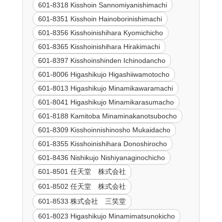
601-8318 Kisshoin Sannomiyanishimachi
601-8351 Kisshoin Hainoborinishimachi
601-8356 Kisshoinishihara Kyomichicho
601-8365 Kisshoinishihara Hirakimachi
601-8397 Kisshoinshinden Ichinodancho
601-8006 Higashikujo Higashiiwamotocho
601-8013 Higashikujo Minamikawaramachi
601-8041 Higashikujo Minamikarasumacho
601-8188 Kamitoba Minaminakanotsubocho
601-8309 Kisshoinnishinosho Mukaidacho
601-8355 Kisshoinishihara Donoshirocho
601-8436 Nishikujo Nishiyanaginochicho
601-8501 任天堂 株式会社
601-8502 任天堂 株式会社
601-8533 株式会社 三笑堂
601-8023 Higashikujo Minamimatsunokicho