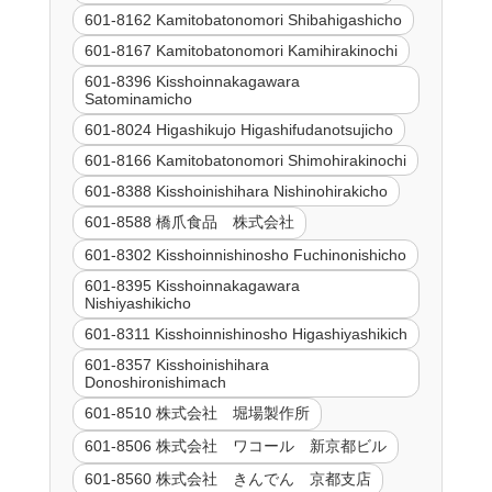
601-8162 Kamitobatonomori Shibahigashicho
601-8167 Kamitobatonomori Kamihirakinochi
601-8396 Kisshoinnakagawara
Satominamicho
601-8024 Higashikujo Higashifudanotsujicho
601-8166 Kamitobatonomori Shimohirakinochi
601-8388 Kisshoinishihara Nishinohirakicho
601-8588 橋爪食品 株式会社
601-8302 Kisshoinnishinosho Fuchinonishicho
601-8395 Kisshoinnakagawara
Nishiyashikicho
601-8311 Kisshoinnishinosho Higashiyashikich
601-8357 Kisshoinishihara
Donoshironishimach
601-8510 株式会社 堀場製作所
601-8506 株式会社 ワコール 新京都ビル
601-8560 株式会社 きんでん 京都支店