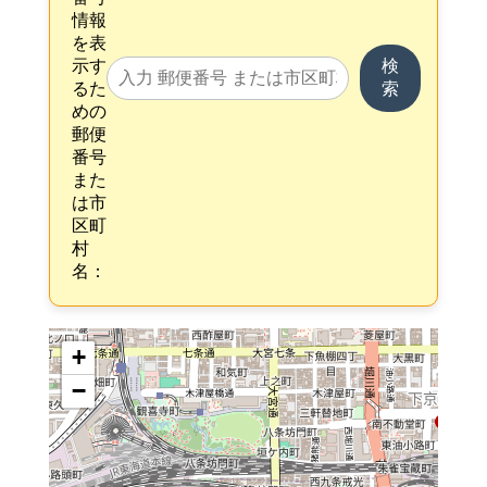
情報
を表
示す
検
るた
索
めの
郵便
番号
また
は市
区町
村
名：
+
−