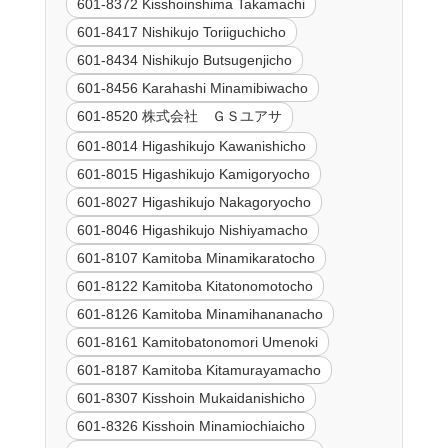
601-8372 Kisshoinshima Takamachi
601-8417 Nishikujo Toriiguchicho
601-8434 Nishikujo Butsugenjicho
601-8456 Karahashi Minamibiwacho
601-8520 株式会社 ＧＳユアサ
601-8014 Higashikujo Kawanishicho
601-8015 Higashikujo Kamigoryocho
601-8027 Higashikujo Nakagoryocho
601-8046 Higashikujo Nishiyamacho
601-8107 Kamitoba Minamikaratocho
601-8122 Kamitoba Kitatonomotocho
601-8126 Kamitoba Minamihananacho
601-8161 Kamitobatonomori Umenoki
601-8187 Kamitoba Kitamurayamacho
601-8307 Kisshoin Mukaidanishicho
601-8326 Kisshoin Minamiochiaicho