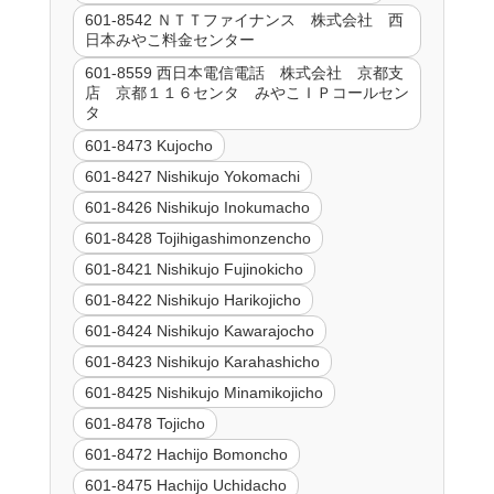
601-8542 ＮＴＴファイナンス 株式会社 西
日本みやこ料金センター
601-8559 西日本電信電話 株式会社 京都支
店 京都１１６センタ みやこＩＰコールセン
タ
601-8473 Kujocho
601-8427 Nishikujo Yokomachi
601-8426 Nishikujo Inokumacho
601-8428 Tojihigashimonzencho
601-8421 Nishikujo Fujinokicho
601-8422 Nishikujo Harikojicho
601-8424 Nishikujo Kawarajocho
601-8423 Nishikujo Karahashicho
601-8425 Nishikujo Minamikojicho
601-8478 Tojicho
601-8472 Hachijo Bomoncho
601-8475 Hachijo Uchidacho