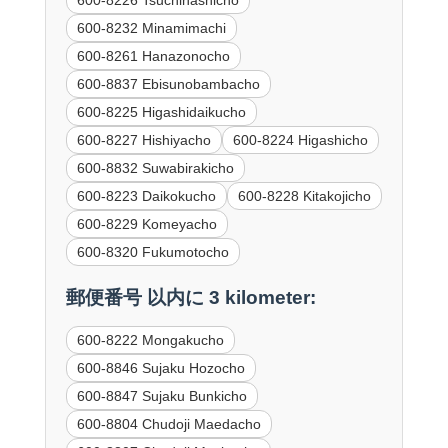
600-8226 Tsuchihashicho
600-8232 Minamimachi
600-8261 Hanazonocho
600-8837 Ebisunobambacho
600-8225 Higashidaikucho
600-8227 Hishiyacho
600-8224 Higashicho
600-8832 Suwabirakicho
600-8223 Daikokucho
600-8228 Kitakojicho
600-8229 Komeyacho
600-8320 Fukumotocho
郵便番号 以内に 3 kilometer:
600-8222 Mongakucho
600-8846 Sujaku Hozocho
600-8847 Sujaku Bunkicho
600-8804 Chudoji Maedacho