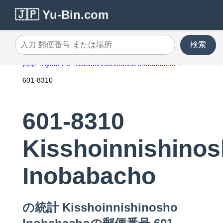
🇯🇵 Yu-Bin.com
検索
入力 郵便番号 または場所
日本
Kyoto Fu
Kisshoinnishinosho Inobabacho
601-8310
601-8310
Kisshoinnishino
Inobabacho
の統計 Kisshoinnishinosho