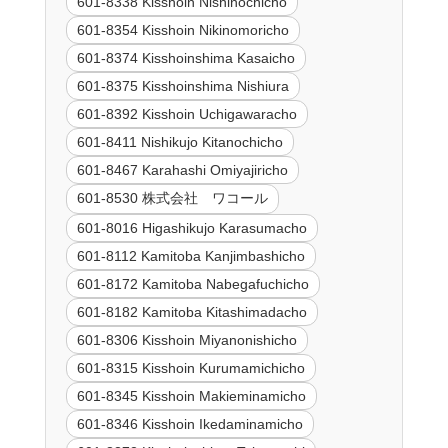
601-8338 Kisshoin Nishinochicho
601-8354 Kisshoin Nikinomoricho
601-8374 Kisshoinshima Kasaicho
601-8375 Kisshoinshima Nishiura
601-8392 Kisshoin Uchigawaracho
601-8411 Nishikujo Kitanochicho
601-8467 Karahashi Omiyajiricho
601-8530 株式会社 ワコール
601-8016 Higashikujo Karasumacho
601-8112 Kamitoba Kanjimbashicho
601-8172 Kamitoba Nabegafuchicho
601-8182 Kamitoba Kitashimadacho
601-8306 Kisshoin Miyanonishicho
601-8315 Kisshoin Kurumamichicho
601-8345 Kisshoin Makieminamicho
601-8346 Kisshoin Ikedaminamicho