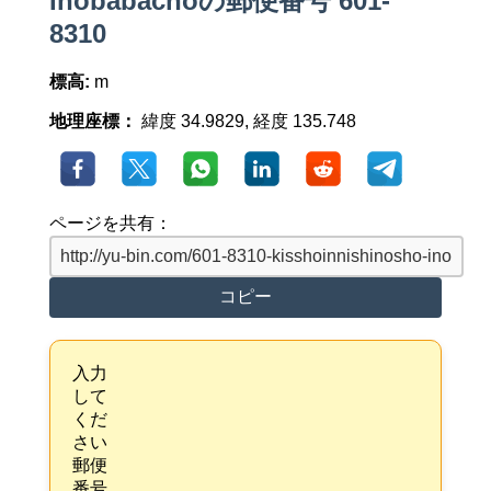
Inobabachoの郵便番号 601-
8310
標高:
m
地理座標：
緯度 34.9829, 経度 135.748
ページを共有：
コピー
入力
して
くだ
さい
郵便
番号