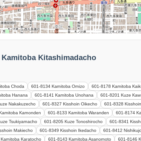
amitoba Kitashimadacho
itoba Choda
601-8134 Kamitoba Omizo
601-8178 Kamitoba Kai
itoba Hanana
601-8141 Kamitoba Unohana
601-8201 Kuze Kaw
Kuze Nakakuzecho
601-8327 Kisshoin Oikecho
601-8328 Kisshoi
 Kamitoba Kamonden
601-8133 Kamitoba Waranden
601-8174 Ka
Kuze Tsukiyamacho
601-8205 Kuze Tonoshirocho
601-8341 Kiss
sshoin Makiecho
601-8349 Kisshoin Ikedacho
601-8412 Nishikuj
 Kamitoba Karatocho
601-8143 Kamitoba Asanomoto
601-8146 