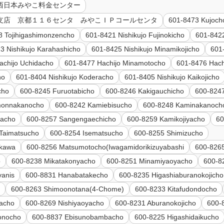
社 西日本みやこ料金センター
京都支店 京都１１６センタ みやこＩＰコールセンタ
601-8473 Kujoch
8 Tojihigashimonzencho
601-8421 Nishikujo Fujinokicho
601-8422
3 Nishikujo Karahashicho
601-8425 Nishikujo Minamikojicho
601
achijo Uchidacho
601-8477 Hachijo Minamotocho
601-8476 Hach
ho
601-8404 Nishikujo Koderacho
601-8405 Nishikujo Kaikojicho
cho
600-8245 Furuotabicho
600-8246 Kakigauchicho
600-8247
monnakanocho
600-8242 Kamiebisucho
600-8248 Kaminakanoch
kacho
600-8257 Sangengaechicho
600-8259 Kamikojiyacho
60
Taimatsucho
600-8254 Isematsucho
600-8255 Shimizucho
ikawa
600-8256 Matsumotocho(Iwagamidorikizuyabashi
600-826
o
600-8238 Mikatakonyacho
600-8251 Minamiyaoyacho
600-8
yanis
600-8831 Hanabatakecho
600-8235 Higashiaburanokojicho
o
600-8263 Shimoonotana(4-Chome)
600-8233 Kitafudondocho
yacho
600-8269 Nishiyaoyacho
600-8231 Aburanokojicho
600-
onocho
600-8837 Ebisunobambacho
600-8225 Higashidaikucho