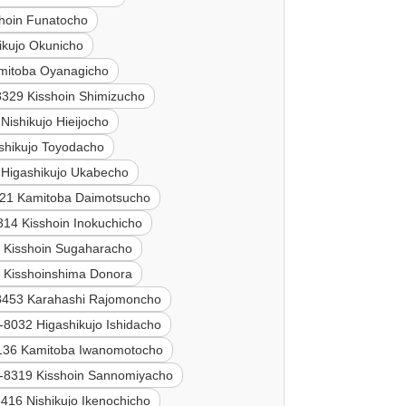
hoin Funatocho
ikujo Okunicho
mitoba Oyanagicho
8329 Kisshoin Shimizucho
Nishikujo Hieijocho
shikujo Toyodacho
 Higashikujo Ukabecho
21 Kamitoba Daimotsucho
314 Kisshoin Inokuchicho
 Kisshoin Sugaharacho
 Kisshoinshima Donora
8453 Karahashi Rajomoncho
-8032 Higashikujo Ishidacho
136 Kamitoba Iwanomotocho
-8319 Kisshoin Sannomiyacho
416 Nishikujo Ikenochicho