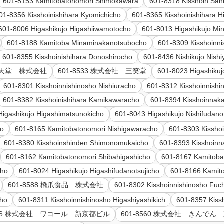
601-8153 Kamitobatonomori Shimokawara
601-8318 Kisshoin San
01-8356 Kisshoinishihara Kyomichicho
601-8365 Kisshoinishihara H
601-8006 Higashikujo Higashiiwamotocho
601-8013 Higashikujo M
601-8188 Kamitoba Minaminakanotsubocho
601-8309 Kisshoinn
601-8355 Kisshoinishihara Donoshirocho
601-8436 Nishikujo Nish
2 任天堂 株式会社
601-8533 株式会社 三笑堂
601-8023 Higashiku
601-8301 Kisshoinnishinosho Nishiuracho
601-8312 Kisshoinnish
601-8382 Kisshoinishihara Kamikawaracho
601-8394 Kisshoinnak
Higashikujo Higashimatsunokicho
601-8043 Higashikujo Nishifudano
ho
601-8165 Kamitobatonomori Nishigawaracho
601-8303 Kissho
601-8380 Kisshoinshinden Shimonomukaicho
601-8393 Kisshoinn
601-8162 Kamitobatonomori Shibahigashicho
601-8167 Kamitoba
cho
601-8024 Higashikujo Higashifudanotsujicho
601-8166 Kamito
601-8588 橋爪食品 株式会社
601-8302 Kisshoinnishinosho Fuch
cho
601-8311 Kisshoinnishinosho Higashiyashikich
601-8357 Kiss
8506 株式会社 ワコール 新京都ビル
601-8560 株式会社 きんでん