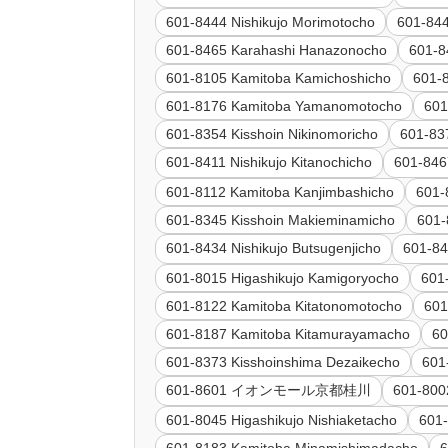
601-8444 Nishikujo Morimotocho
601-844
601-8465 Karahashi Hanazonocho
601-8
601-8105 Kamitoba Kamichoshicho
601-
601-8176 Kamitoba Yamanomotocho
601
601-8354 Kisshoin Nikinomoricho
601-83
601-8411 Nishikujo Kitanochicho
601-846
601-8112 Kamitoba Kanjimbashicho
601-
601-8345 Kisshoin Makieminamicho
601-
601-8434 Nishikujo Butsugenjicho
601-84
601-8015 Higashikujo Kamigoryocho
601
601-8122 Kamitoba Kitatonomotocho
601
601-8187 Kamitoba Kitamurayamacho
60
601-8373 Kisshoinshima Dezaikecho
601
601-8601 イオンモール京都桂川
601-800
601-8045 Higashikujo Nishiaketacho
601-