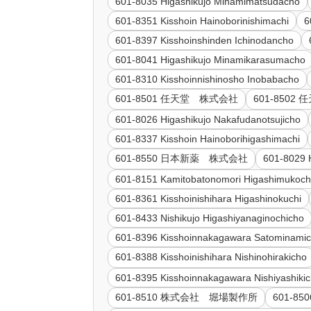
601-8035 Higashikujo Minamimatsudacho
601-8351 Kisshoin Hainoborinishimachi
6
601-8397 Kisshoinshinden Ichinodancho
601-8041 Higashikujo Minamikarasumacho
601-8310 Kisshoinnishinosho Inobabacho
601-8501 任天堂 株式会社
601-850
601-8026 Higashikujo Nakafudanotsujicho
601-8337 Kisshoin Hainoborihigashimachi
601-8550 日本新薬 株式会社
601-8029 
601-8151 Kamitobatonomori Higashimukoc
601-8361 Kisshoinishihara Higashinokuchi
601-8433 Nishikujo Higashiyanaginochicho
601-8396 Kisshoinnakagawara Satominami
601-8388 Kisshoinishihara Nishinohirakicho
601-8395 Kisshoinnakagawara Nishiyashiki
601-8510 株式会社 堀場製作所
601-