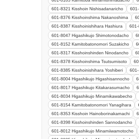
601-8183 Kamitoba Minamishimadacho
6
601-8321 Kisshoin Nishisadanaricho
601-
601-8376 Kisshoinshima Nakanoshima
6
601-8387 Kisshoinishihara Hashiura
601
601-8047 Higashikujo Shimotonodacho
6
601-8152 Kamitobatonomori Suzakicho
6
601-8317 Kisshoinshinden Ninodancho
6
601-8378 Kisshoinshima Tsutsumisoto
60
601-8385 Kisshoinishihara Yoshiberi
601-
601-8004 Higashikujo Higashisannocho
6
601-8017 Higashikujo Kitakarasumacho
6
601-8034 Higashikujo Minamikawabecho
601-8154 Kamitobatonomori Yanagihara
601-8353 Kisshoin Hainoborinakamachi
6
601-8398 Kisshoinshinden Sannodancho
601-8012 Higashikujo Minamiiwamotocho