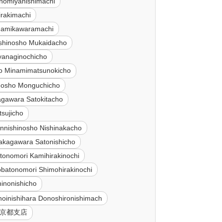
nomiyanishimachi
irakimachi
inamikawaramachi
ishinosho Mukaidacho
iyanaginochicho
jo Minamimatsunokicho
inosho Monguchicho
agawara Satokitacho
tsujicho
innishinosho Nishinakacho
akagawara Satonishicho
tonomori Kamihirakinochi
batonomori Shimohirakinochi
inonishicho
hoinishihara Donoshironishimach
 京都支店