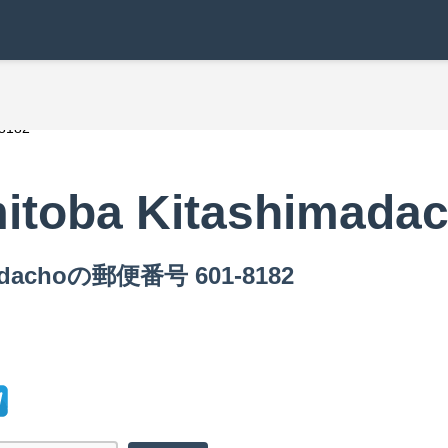
8182
itoba Kitashimada
adachoの郵便番号 601-8182