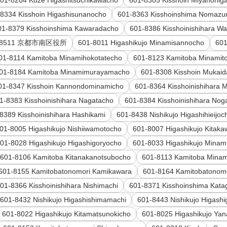
01-8204 Kuze Higashitsuchikawacho
601-8305 Kisshoin Miyanohig
8334 Kisshoin Higashisunanocho
601-8363 Kisshoinshima Nomaz
01-8379 Kisshoinshima Kawaradacho
601-8386 Kisshoinishihara Wa
-8511 京都市南区役所
601-8011 Higashikujo Minamisannocho
601
01-8114 Kamitoba Minamihokotatecho
601-8123 Kamitoba Minamit
01-8184 Kamitoba Minamimurayamacho
601-8308 Kisshoin Mukaid
01-8347 Kisshoin Kannondominamicho
601-8364 Kisshoinishihara 
1-8383 Kisshoinishihara Nagatacho
601-8384 Kisshoinishihara No
8389 Kisshoinishihara Hashikami
601-8438 Nishikujo Higashihieijoc
01-8005 Higashikujo Nishiiwamotocho
601-8007 Higashikujo Kitak
01-8028 Higashikujo Higashigoryocho
601-8033 Higashikujo Minam
601-8106 Kamitoba Kitanakanotsubocho
601-8113 Kamitoba Minam
601-8155 Kamitobatonomori Kamikawara
601-8164 Kamitobatonomo
01-8366 Kisshoinishihara Nishimachi
601-8371 Kisshoinshima Kat
601-8432 Nishikujo Higashishimamachi
601-8443 Nishikujo Higash
601-8022 Higashikujo Kitamatsunokicho
601-8025 Higashikujo Yan