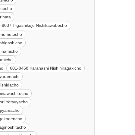
ashicho
umecho
rihata
-8037 Higashikujo Nishikawabecho
onomotocho
ahigashicho
Minamicho
gamicho
ho
601-8468 Karahashi Nishihiragakicho
awaramachi
iishidacho
inawashirocho
ri Yotsuyacho
agiyamacho
igokodencho
aginoshitacho