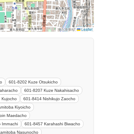
Leaflet
ko
601-8202 Kuze Otsukicho
aharacho
601-8207 Kuze Nakahisacho
n Kujocho
601-8414 Nishikujo Zaocho
mitoba Kiyoicho
hoin Maedacho
o Immachi
601-8457 Karahashi Biwacho
Kamitoba Nasunocho