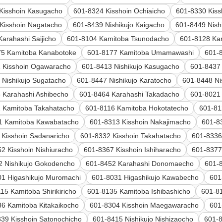
Kisshoin Kasugacho
601-8324 Kisshoin Ochiaicho
601-8330 Kiss
Kisshoin Nagatacho
601-8439 Nishikujo Kaigacho
601-8449 Nish
arahashi Saijicho
601-8104 Kamitoba Tsunodacho
601-8128 Ka
75 Kamitoba Kanabotoke
601-8177 Kamitoba Umamawashi
601-
 Kisshoin Ogawaracho
601-8413 Nishikujo Kasugacho
601-8437 
 Nishikujo Sugatacho
601-8447 Nishikujo Karatocho
601-8448 Ni
 Karahashi Ashibecho
601-8464 Karahashi Takadacho
601-8021
 Kamitoba Takahatacho
601-8116 Kamitoba Hokotatecho
601-81
1 Kamitoba Kawabatacho
601-8313 Kisshoin Nakajimacho
601-8
 Kisshoin Sadanaricho
601-8332 Kisshoin Takahatacho
601-8336
2 Kisshoin Nishiuracho
601-8367 Kisshoin Ishiharacho
601-8377
2 Nishikujo Gokodencho
601-8452 Karahashi Donomaecho
601-
01 Higashikujo Muromachi
601-8031 Higashikujo Kawabecho
601
15 Kamitoba Shirikiricho
601-8135 Kamitoba Ishibashicho
601-8
6 Kamitoba Kitakaikocho
601-8304 Kisshoin Maegawaracho
601
39 Kisshoin Satonochicho
601-8415 Nishikujo Nishizaocho
601-8