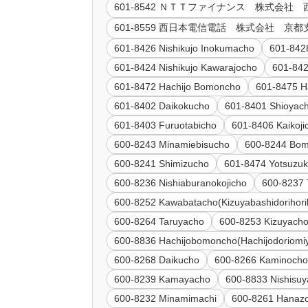
601-8542 ＮＴＴファイナンス 株式会
601-8559 西日本電信電話 株式会社 
601-8426 Nishikujo Inokumacho
601-842
601-8424 Nishikujo Kawarajocho
601-842
601-8472 Hachijo Bomoncho
601-8475 H
601-8402 Daikokucho
601-8401 Shioyac
601-8403 Furuotabicho
601-8406 Kaikoji
600-8243 Minamiebisucho
600-8244 Bo
600-8241 Shimizucho
601-8474 Yotsuzu
600-8236 Nishiaburanokojicho
600-8237 
600-8252 Kawabatacho(Kizuyabashidorihor
600-8264 Taruyacho
600-8253 Kizuyach
600-8836 Hachijobomoncho(Hachijodoriomi
600-8268 Daikucho
600-8266 Kaminoch
600-8239 Kamayacho
600-8833 Nishisu
600-8232 Minamimachi
600-8261 Hanaz