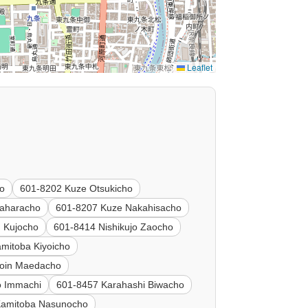
Leaflet
ko
601-8202 Kuze Otsukicho
aharacho
601-8207 Kuze Nakahisacho
n Kujocho
601-8414 Nishikujo Zaocho
mitoba Kiyoicho
hoin Maedacho
o Immachi
601-8457 Karahashi Biwacho
Kamitoba Nasunocho