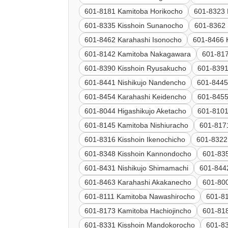
601-8181 Kamitoba Horikocho
601-8323 
601-8335 Kisshoin Sunanocho
601-8362 
601-8462 Karahashi Isonocho
601-8466 K
601-8142 Kamitoba Nakagawara
601-81
601-8390 Kisshoin Ryusakucho
601-8391
601-8441 Nishikujo Nandencho
601-8445
601-8454 Karahashi Keidencho
601-8455
601-8044 Higashikujo Aketacho
601-8101
601-8145 Kamitoba Nishiuracho
601-817
601-8316 Kisshoin Ikenochicho
601-8322
601-8348 Kisshoin Kannondocho
601-835
601-8431 Nishikujo Shimamachi
601-844
601-8463 Karahashi Akakanecho
601-80
601-8111 Kamitoba Nawashirocho
601-81
601-8173 Kamitoba Hachiojincho
601-818
601-8331 Kisshoin Mandokorocho
601-83