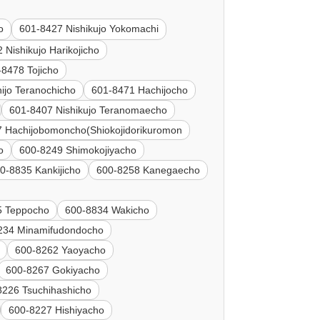
o
601-8427 Nishikujo Yokomachi
 Nishikujo Harikojicho
-8478 Tojicho
ijo Teranochicho
601-8471 Hachijocho
601-8407 Nishikujo Teranomaecho
 Hachijobomoncho(Shiokojidorikuromon
o
600-8249 Shimokojiyacho
0-8835 Kankijicho
600-8258 Kanegaecho
5 Teppocho
600-8834 Wakicho
234 Minamifudondocho
600-8262 Yaoyacho
600-8267 Gokiyacho
8226 Tsuchihashicho
600-8227 Hishiyacho