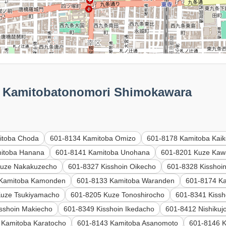
amitobatonomori Shimokawara
itoba Choda
601-8134 Kamitoba Omizo
601-8178 Kamitoba Kai
itoba Hanana
601-8141 Kamitoba Unohana
601-8201 Kuze Kaw
Kuze Nakakuzecho
601-8327 Kisshoin Oikecho
601-8328 Kisshoi
 Kamitoba Kamonden
601-8133 Kamitoba Waranden
601-8174 Ka
Kuze Tsukiyamacho
601-8205 Kuze Tonoshirocho
601-8341 Kiss
sshoin Makiecho
601-8349 Kisshoin Ikedacho
601-8412 Nishikuj
 Kamitoba Karatocho
601-8143 Kamitoba Asanomoto
601-8146 