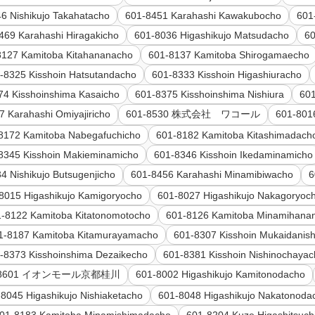
6 Nishikujo Takahatacho
601-8451 Karahashi Kawakubocho
601
469 Karahashi Hiragakicho
601-8036 Higashikujo Matsudacho
60
8127 Kamitoba Kitahananacho
601-8137 Kamitoba Shirogamaecho
-8325 Kisshoin Hatsutandacho
601-8333 Kisshoin Higashiuracho
74 Kisshoinshima Kasaicho
601-8375 Kisshoinshima Nishiura
601
7 Karahashi Omiyajiricho
601-8530 株式会社 ワコール
601-801
8172 Kamitoba Nabegafuchicho
601-8182 Kamitoba Kitashimadach
8345 Kisshoin Makieminamicho
601-8346 Kisshoin Ikedaminamicho
4 Nishikujo Butsugenjicho
601-8456 Karahashi Minamibiwacho
8015 Higashikujo Kamigoryocho
601-8027 Higashikujo Nakagoryoc
-8122 Kamitoba Kitatonomotocho
601-8126 Kamitoba Minamihana
1-8187 Kamitoba Kitamurayamacho
601-8307 Kisshoin Mukaidanish
-8373 Kisshoinshima Dezaikecho
601-8381 Kisshoin Nishinochaya
-8601 イオンモール京都桂川
601-8002 Higashikujo Kamitonodacho
8045 Higashikujo Nishiaketacho
601-8048 Higashikujo Nakatonoda