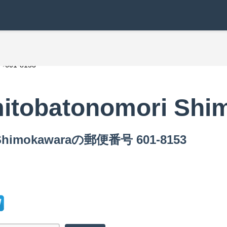
601-8153
mitobatonomori Shi
Shimokawaraの郵便番号 601-8153