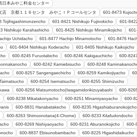
社 西日本みやこ料金センター
京都支店 京都１１６センタ みやこＩＰコールセンタ
601-8473 Kujoch
8 Tojihigashimonzencho
601-8421 Nishikujo Fujinokicho
601-8422
3 Nishikujo Karahashicho
601-8425 Nishikujo Minamikojicho
601
achijo Uchidacho
601-8477 Hachijo Minamotocho
601-8476 Hach
ho
601-8404 Nishikujo Koderacho
601-8405 Nishikujo Kaikojicho
cho
600-8245 Furuotabicho
600-8246 Kakigauchicho
600-8247
monnakanocho
600-8242 Kamiebisucho
600-8248 Kaminakanoch
kacho
600-8257 Sangengaechicho
600-8259 Kamikojiyacho
60
Taimatsucho
600-8254 Isematsucho
600-8255 Shimizucho
ikawa
600-8256 Matsumotocho(Iwagamidorikizuyabashi
600-826
o
600-8238 Mikatakonyacho
600-8251 Minamiyaoyacho
600-8
yanis
600-8831 Hanabatakecho
600-8235 Higashiaburanokojicho
o
600-8263 Shimoonotana(4-Chome)
600-8233 Kitafudondocho
yacho
600-8269 Nishiyaoyacho
600-8231 Aburanokojicho
600-
onocho
600-8837 Ebisunobambacho
600-8225 Higashidaikucho