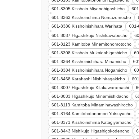
601-8163 Kamitobatonomori Egawacho
6
601-8305 Kisshoin Miyanohigashicho
601
601-8363 Kisshoinshima Nomazumecho
601-8386 Kisshoinishihara Warihata
601-
601-8037 Higashikujo Nishikawabecho
60
601-8123 Kamitoba Minamitonomotocho
601-8308 Kisshoin Mukaidahigashicho
60
601-8364 Kisshoinishihara Minamicho
60
601-8384 Kisshoinishihara Nogamicho
60
601-8468 Karahashi Nishihiragakicho
601
601-8007 Higashikujo Kitakawaramachi
6
601-8033 Higashikujo Minamiishidacho
6
601-8113 Kamitoba Minaminawashirocho
601-8164 Kamitobatonomori Yotsuyacho
601-8371 Kisshoinshima Katagiyamacho
601-8443 Nishikujo Higashigokodencho
6