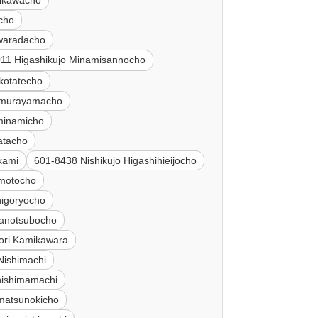
hikawacho
cho
waradacho
11 Higashikujo Minamisannocho
kotatecho
imurayamacho
minamicho
atacho
kami
601-8438 Nishikujo Higashihieijocho
amotocho
higoryocho
kanotsubocho
ori Kamikawara
Nishimachi
hishimamachi
amatsunokicho