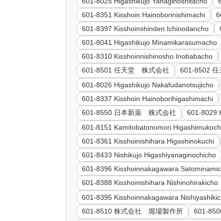
601-8025 Higashikujo Yanaginoshitacho
601-8351 Kisshoin Hainoborinishimachi
6
601-8397 Kisshoinshinden Ichinodancho
601-8041 Higashikujo Minamikarasumacho
601-8310 Kisshoinnishinosho Inobabacho
601-8501 任天堂 株式会社
601-850
601-8026 Higashikujo Nakafudanotsujicho
601-8337 Kisshoin Hainoborihigashimachi
601-8550 日本新薬 株式会社
601-8029 
601-8151 Kamitobatonomori Higashimukoc
601-8361 Kisshoinishihara Higashinokuchi
601-8433 Nishikujo Higashiyanaginochicho
601-8396 Kisshoinnakagawara Satominami
601-8388 Kisshoinishihara Nishinohirakicho
601-8395 Kisshoinnakagawara Nishiyashiki
601-8510 株式会社 堀場製作所
601-