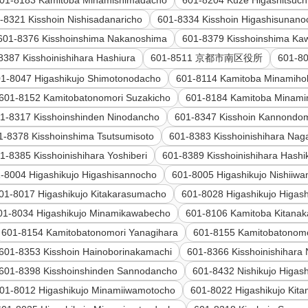
01-8183 Kamitoba Minamishimadacho
601-8204 Kuze Higashitsuc
-8321 Kisshoin Nishisadanaricho
601-8334 Kisshoin Higashisunano
601-8376 Kisshoinshima Nakanoshima
601-8379 Kisshoinshima Ka
8387 Kisshoinishihara Hashiura
601-8511 京都市南区役所
601-80
1-8047 Higashikujo Shimotonodacho
601-8114 Kamitoba Minamiho
601-8152 Kamitobatonomori Suzakicho
601-8184 Kamitoba Minam
1-8317 Kisshoinshinden Ninodancho
601-8347 Kisshoin Kannondo
1-8378 Kisshoinshima Tsutsumisoto
601-8383 Kisshoinishihara Nag
1-8385 Kisshoinishihara Yoshiberi
601-8389 Kisshoinishihara Hashi
-8004 Higashikujo Higashisannocho
601-8005 Higashikujo Nishiiw
01-8017 Higashikujo Kitakarasumacho
601-8028 Higashikujo Higas
01-8034 Higashikujo Minamikawabecho
601-8106 Kamitoba Kitana
601-8154 Kamitobatonomori Yanagihara
601-8155 Kamitobatonom
601-8353 Kisshoin Hainoborinakamachi
601-8366 Kisshoinishihara 
601-8398 Kisshoinshinden Sannodancho
601-8432 Nishikujo Higas
01-8012 Higashikujo Minamiiwamotocho
601-8022 Higashikujo Kit