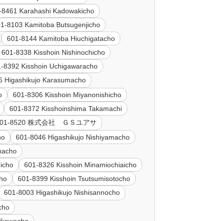
-8461 Karahashi Kadowakicho
1-8103 Kamitoba Butsugenjicho
601-8144 Kamitoba Hiuchigatacho
601-8338 Kisshoin Nishinochicho
-8392 Kisshoin Uchigawaracho
6 Higashikujo Karasumacho
o
601-8306 Kisshoin Miyanonishicho
601-8372 Kisshoinshima Takamachi
601-8520 株式会社 ＧＳユアサ
ho
601-8046 Higashikujo Nishiyamacho
nacho
icho
601-8326 Kisshoin Minamiochiaicho
cho
601-8399 Kisshoin Tsutsumisotocho
601-8003 Higashikujo Nishisannocho
cho