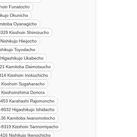
hoin Funatocho
ikujo Okunicho
mitoba Oyanagicho
8329 Kisshoin Shimizucho
Nishikujo Hieijocho
shikujo Toyodacho
 Higashikujo Ukabecho
21 Kamitoba Daimotsucho
314 Kisshoin Inokuchicho
 Kisshoin Sugaharacho
 Kisshoinshima Donora
8453 Karahashi Rajomoncho
-8032 Higashikujo Ishidacho
136 Kamitoba Iwanomotocho
-8319 Kisshoin Sannomiyacho
416 Nishikujo Ikenochicho