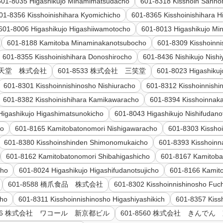
601-8035 Higashikujo Minamimatsudacho
601-8318 Kisshoin Sanno
01-8356 Kisshoinishihara Kyomichicho
601-8365 Kisshoinishihara H
601-8006 Higashikujo Higashiiwamotocho
601-8013 Higashikujo M
601-8188 Kamitoba Minaminakanotsubocho
601-8309 Kisshoinn
601-8355 Kisshoinishihara Donoshirocho
601-8436 Nishikujo Nish
2 任天堂 株式会社
601-8533 株式会社 三笑堂
601-8023 Higashiku
601-8301 Kisshoinnishinosho Nishiuracho
601-8312 Kisshoinnish
601-8382 Kisshoinishihara Kamikawaracho
601-8394 Kisshoinnak
Higashikujo Higashimatsunokicho
601-8043 Higashikujo Nishifudano
ho
601-8165 Kamitobatonomori Nishigawaracho
601-8303 Kissho
601-8380 Kisshoinshinden Shimonomukaicho
601-8393 Kisshoinn
601-8162 Kamitobatonomori Shibahigashicho
601-8167 Kamitoba
cho
601-8024 Higashikujo Higashifudanotsujicho
601-8166 Kamito
601-8588 橋爪食品 株式会社
601-8302 Kisshoinnishinosho Fuch
cho
601-8311 Kisshoinnishinosho Higashiyashikich
601-8357 Kiss
8506 株式会社 ワコール 新京都ビル
601-8560 株式会社 きんでん