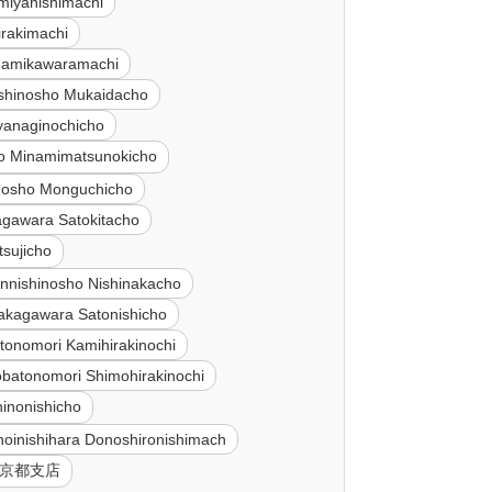
miyanishimachi
irakimachi
inamikawaramachi
ishinosho Mukaidacho
iyanaginochicho
jo Minamimatsunokicho
inosho Monguchicho
agawara Satokitacho
tsujicho
innishinosho Nishinakacho
akagawara Satonishicho
tonomori Kamihirakinochi
batonomori Shimohirakinochi
inonishicho
hoinishihara Donoshironishimach
 京都支店