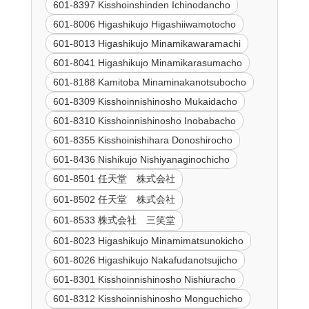
601-8397 Kisshoinshinden Ichinodancho
601-8006 Higashikujo Higashiiwamotocho
601-8013 Higashikujo Minamikawaramachi
601-8041 Higashikujo Minamikarasumacho
601-8188 Kamitoba Minaminakanotsubocho
601-8309 Kisshoinnishinosho Mukaidacho
601-8310 Kisshoinnishinosho Inobabacho
601-8355 Kisshoinishihara Donoshirocho
601-8436 Nishikujo Nishiyanaginochicho
601-8501 任天堂 株式会社
601-8502 任天堂 株式会社
601-8533 株式会社 三笑堂
601-8023 Higashikujo Minamimatsunokicho
601-8026 Higashikujo Nakafudanotsujicho
601-8301 Kisshoinnishinosho Nishiuracho
601-8312 Kisshoinnishinosho Monguchicho