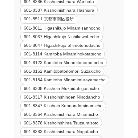
601-8386 Kisshoinishihara Warihata
601-8387 Kisshoinishihara Hashiura
601-8511 京都市南区役所
601-8011 Higashikujo Minamisannocho
601-8037 Higashikujo Nishikawabecho
601-8047 Higashikujo Shimotonodacho
601-8114 Kamitoba Minamihokotatecho
601-8123 Kamitoba Minamitonomotocho
601-8152 Kamitobatonomori Suzakicho
601-8184 Kamitoba Minamimurayamacho
601-8308 Kisshoin Mukaidahigashicho
601-8317 Kisshoinshinden Ninodancho
601-8347 Kisshoin Kannondominamicho
601-8364 Kisshoinishihara Minamicho
601-8378 Kisshoinshima Tsutsumisoto
601-8383 Kisshoinishihara Nagatacho