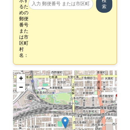
示す
検
るた
索
めの
郵便
番号
また
は市
区町
村
名：
+
−