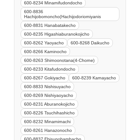
600-8234 Minamifudondocho
600-8836
Hachijobomoncho(Hachijodoriomiyanis
600-8831 Hanabatakecho
600-8235 Higashiaburanokojicho
600-8262 Yaoyacho
600-8268 Daikucho
600-8266 Kaminocho
600-8263 Shimoonotana(4-Chome)
600-8233 Kitafudondocho
600-8267 Gokiyacho
600-8239 Kamayacho
600-8833 Nishisuyacho
600-8269 Nishiyaoyacho
600-8231 Aburanokojicho
600-8226 Tsuchihashicho
600-8232 Minamimachi
600-8261 Hanazonocho
600-8837 Ebisunobambacho