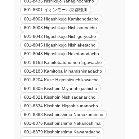
601-8435 Nishikujo Yanaginochicho
601-8601 イオンモール京都桂川
601-8002 Higashikujo Kamitonodacho
601-8003 Higashikujo Nishisannocho
601-8042 Higashikujo Nishigoryocho
601-8045 Higashikujo Nishiaketacho
601-8048 Higashikujo Nakatonodacho
601-8163 Kamitobatonomori Egawacho
601-8183 Kamitoba Minamishimadacho
601-8204 Kuze Higashitsuchikawacho
601-8305 Kisshoin Miyanohigashicho
601-8321 Kisshoin Nishisadanaricho
601-8334 Kisshoin Higashisunanocho
601-8363 Kisshoinshima Nomazumecho
601-8376 Kisshoinshima Nakanoshima
601-8379 Kisshoinshima Kawaradacho