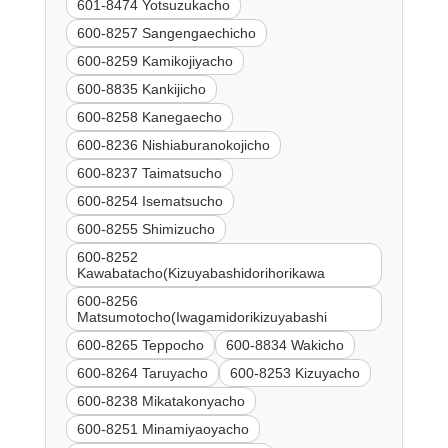
601-8474 Yotsuzukacho
600-8257 Sangengaechicho
600-8259 Kamikojiyacho
600-8835 Kankijicho
600-8258 Kanegaecho
600-8236 Nishiaburanokojicho
600-8237 Taimatsucho
600-8254 Isematsucho
600-8255 Shimizucho
600-8252
Kawabatacho(Kizuyabashidorihorikawa
600-8256
Matsumotocho(Iwagamidorikizuyabashi
600-8265 Teppocho
600-8834 Wakicho
600-8264 Taruyacho
600-8253 Kizuyacho
600-8238 Mikatakonyacho
600-8251 Minamiyaoyacho