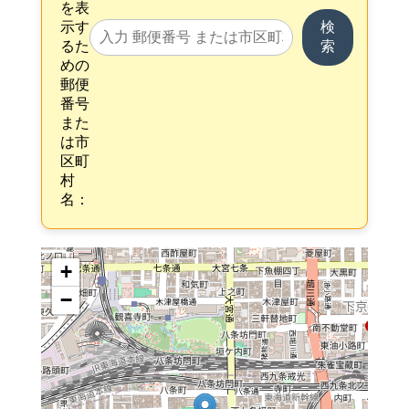
を表
示す
検
るた
索
めの
郵便
番号
また
は市
区町
村
名：
+
−