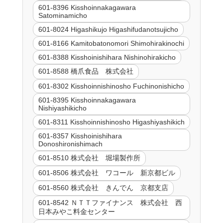
601-8396 Kisshoinnakagawara
Satominamicho
601-8024 Higashikujo Higashifudanotsujicho
601-8166 Kamitobatonomori Shimohirakinochi
601-8388 Kisshoinishihara Nishinohirakicho
601-8588 橋爪食品 株式会社
601-8302 Kisshoinnishinosho Fuchinonishicho
601-8395 Kisshoinnakagawara
Nishiyashikicho
601-8311 Kisshoinnishinosho Higashiyashikich
601-8357 Kisshoinishihara
Donoshironishimach
601-8510 株式会社 堀場製作所
601-8506 株式会社 ワコール 新京都ビル
601-8560 株式会社 きんでん 京都支店
601-8542 ＮＴＴファイナンス 株式会社 西
日本みやこ料金センター