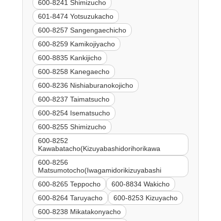
600-8241 Shimizucho
601-8474 Yotsuzukacho
600-8257 Sangengaechicho
600-8259 Kamikojiyacho
600-8835 Kankijicho
600-8258 Kanegaecho
600-8236 Nishiaburanokojicho
600-8237 Taimatsucho
600-8254 Isematsucho
600-8255 Shimizucho
600-8252
Kawabatacho(Kizuyabashidorihorikawa
600-8256
Matsumotocho(Iwagamidorikizuyabashi
600-8265 Teppocho
600-8834 Wakicho
600-8264 Taruyacho
600-8253 Kizuyacho
600-8238 Mikatakonyacho