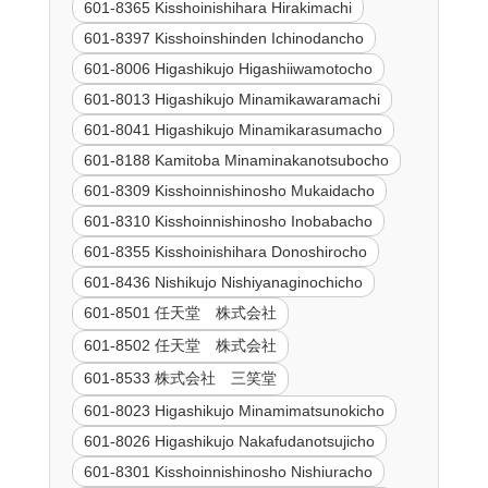
601-8365 Kisshoinishihara Hirakimachi
601-8397 Kisshoinshinden Ichinodancho
601-8006 Higashikujo Higashiiwamotocho
601-8013 Higashikujo Minamikawaramachi
601-8041 Higashikujo Minamikarasumacho
601-8188 Kamitoba Minaminakanotsubocho
601-8309 Kisshoinnishinosho Mukaidacho
601-8310 Kisshoinnishinosho Inobabacho
601-8355 Kisshoinishihara Donoshirocho
601-8436 Nishikujo Nishiyanaginochicho
601-8501 任天堂 株式会社
601-8502 任天堂 株式会社
601-8533 株式会社 三笑堂
601-8023 Higashikujo Minamimatsunokicho
601-8026 Higashikujo Nakafudanotsujicho
601-8301 Kisshoinnishinosho Nishiuracho