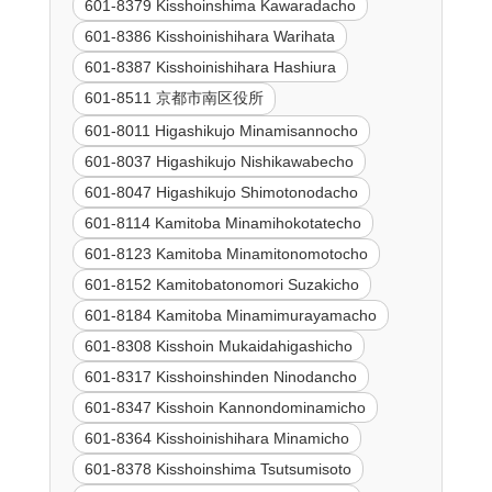
601-8379 Kisshoinshima Kawaradacho
601-8386 Kisshoinishihara Warihata
601-8387 Kisshoinishihara Hashiura
601-8511 京都市南区役所
601-8011 Higashikujo Minamisannocho
601-8037 Higashikujo Nishikawabecho
601-8047 Higashikujo Shimotonodacho
601-8114 Kamitoba Minamihokotatecho
601-8123 Kamitoba Minamitonomotocho
601-8152 Kamitobatonomori Suzakicho
601-8184 Kamitoba Minamimurayamacho
601-8308 Kisshoin Mukaidahigashicho
601-8317 Kisshoinshinden Ninodancho
601-8347 Kisshoin Kannondominamicho
601-8364 Kisshoinishihara Minamicho
601-8378 Kisshoinshima Tsutsumisoto