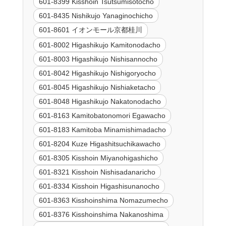
601-8399 Kisshoin Tsutsumisotocho
601-8435 Nishikujo Yanaginochicho
601-8601 イオンモール京都桂川
601-8002 Higashikujo Kamitonodacho
601-8003 Higashikujo Nishisannocho
601-8042 Higashikujo Nishigoryocho
601-8045 Higashikujo Nishiaketacho
601-8048 Higashikujo Nakatonodacho
601-8163 Kamitobatonomori Egawacho
601-8183 Kamitoba Minamishimadacho
601-8204 Kuze Higashitsuchikawacho
601-8305 Kisshoin Miyanohigashicho
601-8321 Kisshoin Nishisadanaricho
601-8334 Kisshoin Higashisunanocho
601-8363 Kisshoinshima Nomazumecho
601-8376 Kisshoinshima Nakanoshima