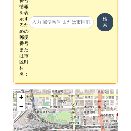
番号
情報
を表
示す
検
るた
索
めの
郵便
番号
また
は市
区町
村
名：
+
−