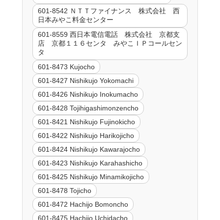
601-8542 ＮＴＴファイナンス 株式会社 西
日本みやこ料金センター
601-8559 西日本電信電話 株式会社 京都支
店 京都１１６センタ みやこＩＰコールセン
タ
601-8473 Kujocho
601-8427 Nishikujo Yokomachi
601-8426 Nishikujo Inokumacho
601-8428 Tojihigashimonzencho
601-8421 Nishikujo Fujinokicho
601-8422 Nishikujo Harikojicho
601-8424 Nishikujo Kawarajocho
601-8423 Nishikujo Karahashicho
601-8425 Nishikujo Minamikojicho
601-8478 Tojicho
601-8472 Hachijo Bomoncho
601-8475 Hachijo Uchidacho