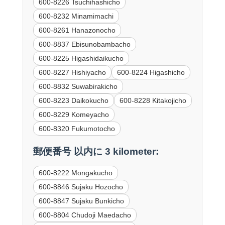
600-8226 Tsuchihashicho
600-8232 Minamimachi
600-8261 Hanazonocho
600-8837 Ebisunobambacho
600-8225 Higashidaikucho
600-8227 Hishiyacho
600-8224 Higashicho
600-8832 Suwabirakicho
600-8223 Daikokucho
600-8228 Kitakojicho
600-8229 Komeyacho
600-8320 Fukumotocho
郵便番号 以内に 3 kilometer:
600-8222 Mongakucho
600-8846 Sujaku Hozocho
600-8847 Sujaku Bunkicho
600-8804 Chudoji Maedacho