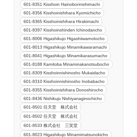
601-8351 Kisshoin Hainoborinishimachi
601-8356 Kisshoinishihara Kyomichicho
601-8365 Kisshoinishihara Hirakimachi
601-8397 Kisshoinshinden Ichinodancho
601-8006 Higashikujo Higashiiwamotocho
601-8013 Higashikujo Minamikawaramachi
601-8041 Higashikujo Minamikarasumacho
601-8188 Kamitoba Minaminakanotsubocho
601-8309 Kisshoinnishinosho Mukaidacho
601-8310 Kisshoinnishinosho Inobabacho
601-8355 Kisshoinishihara Donoshirocho
601-8436 Nishikujo Nishiyanaginochicho
601-8501 任天堂 株式会社
601-8502 任天堂 株式会社
601-8533 株式会社 三笑堂
601-8023 Higashikujo Minamimatsunokicho