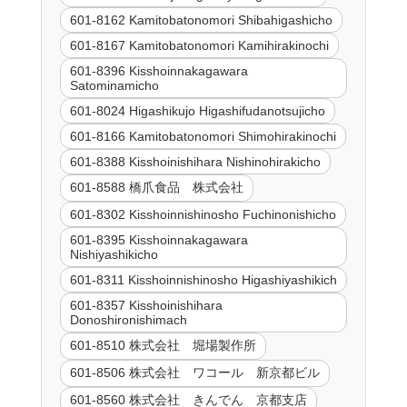
601-8162 Kamitobatonomori Shibahigashicho
601-8167 Kamitobatonomori Kamihirakinochi
601-8396 Kisshoinnakagawara
Satominamicho
601-8024 Higashikujo Higashifudanotsujicho
601-8166 Kamitobatonomori Shimohirakinochi
601-8388 Kisshoinishihara Nishinohirakicho
601-8588 橋爪食品 株式会社
601-8302 Kisshoinnishinosho Fuchinonishicho
601-8395 Kisshoinnakagawara
Nishiyashikicho
601-8311 Kisshoinnishinosho Higashiyashikich
601-8357 Kisshoinishihara
Donoshironishimach
601-8510 株式会社 堀場製作所
601-8506 株式会社 ワコール 新京都ビル
601-8560 株式会社 きんでん 京都支店