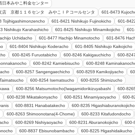
社 西日本みやこ料金センター
京都支店 京都１１６センタ みやこＩＰコールセンタ
601-8473 Kujoch
8 Tojihigashimonzencho
601-8421 Nishikujo Fujinokicho
601-8422
3 Nishikujo Karahashicho
601-8425 Nishikujo Minamikojicho
601
achijo Uchidacho
601-8477 Hachijo Minamotocho
601-8476 Hach
ho
601-8404 Nishikujo Koderacho
601-8405 Nishikujo Kaikojicho
cho
600-8245 Furuotabicho
600-8246 Kakigauchicho
600-8247
monnakanocho
600-8242 Kamiebisucho
600-8248 Kaminakanoch
kacho
600-8257 Sangengaechicho
600-8259 Kamikojiyacho
60
Taimatsucho
600-8254 Isematsucho
600-8255 Shimizucho
ikawa
600-8256 Matsumotocho(Iwagamidorikizuyabashi
600-826
o
600-8238 Mikatakonyacho
600-8251 Minamiyaoyacho
600-8
yanis
600-8831 Hanabatakecho
600-8235 Higashiaburanokojicho
o
600-8263 Shimoonotana(4-Chome)
600-8233 Kitafudondocho
yacho
600-8269 Nishiyaoyacho
600-8231 Aburanokojicho
600-
onocho
600-8837 Ebisunobambacho
600-8225 Higashidaikucho