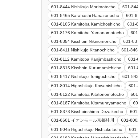
601-8444 Nishikujo Morimotocho
601-844
601-8465 Karahashi Hanazonocho
601-8
601-8105 Kamitoba Kamichoshicho
601-
601-8176 Kamitoba Yamanomotocho
601
601-8354 Kisshoin Nikinomoricho
601-83
601-8411 Nishikujo Kitanochicho
601-846
601-8112 Kamitoba Kanjimbashicho
601-
601-8315 Kisshoin Kurumamichicho
601-
601-8417 Nishikujo Toriiguchicho
601-843
601-8014 Higashikujo Kawanishicho
601-
601-8122 Kamitoba Kitatonomotocho
601
601-8187 Kamitoba Kitamurayamacho
60
601-8373 Kisshoinshima Dezaikecho
601
601-8601 イオンモール京都桂川
601-800
601-8045 Higashikujo Nishiaketacho
601-