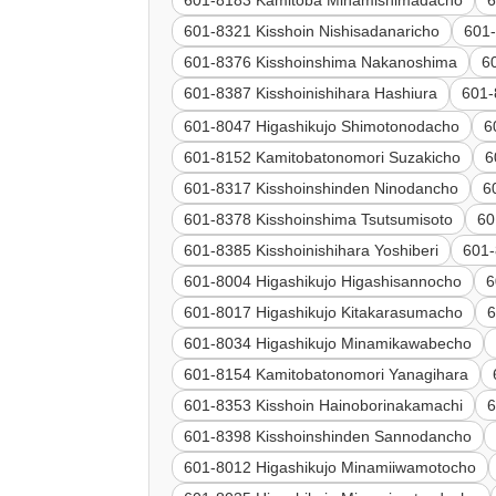
601-8183 Kamitoba Minamishimadacho
6
601-8321 Kisshoin Nishisadanaricho
601-
601-8376 Kisshoinshima Nakanoshima
6
601-8387 Kisshoinishihara Hashiura
601
601-8047 Higashikujo Shimotonodacho
6
601-8152 Kamitobatonomori Suzakicho
6
601-8317 Kisshoinshinden Ninodancho
6
601-8378 Kisshoinshima Tsutsumisoto
60
601-8385 Kisshoinishihara Yoshiberi
601-
601-8004 Higashikujo Higashisannocho
6
601-8017 Higashikujo Kitakarasumacho
6
601-8034 Higashikujo Minamikawabecho
601-8154 Kamitobatonomori Yanagihara
601-8353 Kisshoin Hainoborinakamachi
6
601-8398 Kisshoinshinden Sannodancho
601-8012 Higashikujo Minamiiwamotocho