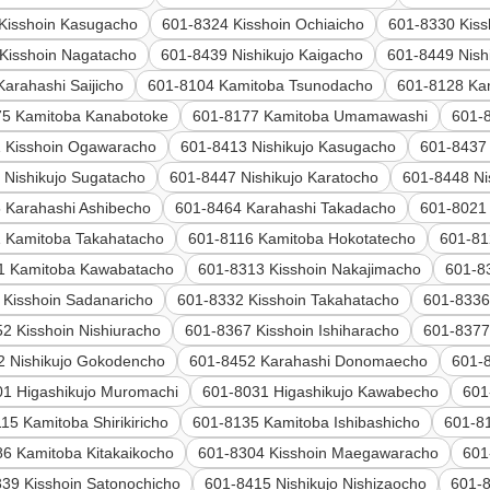
Kisshoin Kasugacho
601-8324 Kisshoin Ochiaicho
601-8330 Kiss
Kisshoin Nagatacho
601-8439 Nishikujo Kaigacho
601-8449 Nish
arahashi Saijicho
601-8104 Kamitoba Tsunodacho
601-8128 Ka
75 Kamitoba Kanabotoke
601-8177 Kamitoba Umamawashi
601-
 Kisshoin Ogawaracho
601-8413 Nishikujo Kasugacho
601-8437 
 Nishikujo Sugatacho
601-8447 Nishikujo Karatocho
601-8448 Ni
 Karahashi Ashibecho
601-8464 Karahashi Takadacho
601-8021
 Kamitoba Takahatacho
601-8116 Kamitoba Hokotatecho
601-81
1 Kamitoba Kawabatacho
601-8313 Kisshoin Nakajimacho
601-8
 Kisshoin Sadanaricho
601-8332 Kisshoin Takahatacho
601-8336
2 Kisshoin Nishiuracho
601-8367 Kisshoin Ishiharacho
601-8377
2 Nishikujo Gokodencho
601-8452 Karahashi Donomaecho
601-
01 Higashikujo Muromachi
601-8031 Higashikujo Kawabecho
601
15 Kamitoba Shirikiricho
601-8135 Kamitoba Ishibashicho
601-8
6 Kamitoba Kitakaikocho
601-8304 Kisshoin Maegawaracho
601
39 Kisshoin Satonochicho
601-8415 Nishikujo Nishizaocho
601-8