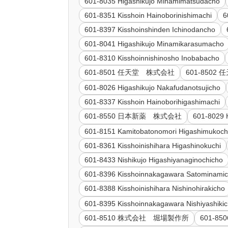
601-8035 Higashikujo Minamimatsudacho
601-8351 Kisshoin Hainoborinishimachi
6
601-8397 Kisshoinshinden Ichinodancho
601-8041 Higashikujo Minamikarasumacho
601-8310 Kisshoinnishinosho Inobabacho
601-8501 任天堂 株式会社
601-850
601-8026 Higashikujo Nakafudanotsujicho
601-8337 Kisshoin Hainoborihigashimachi
601-8550 日本新薬 株式会社
601-8029 
601-8151 Kamitobatonomori Higashimukoc
601-8361 Kisshoinishihara Higashinokuchi
601-8433 Nishikujo Higashiyanaginochicho
601-8396 Kisshoinnakagawara Satominami
601-8388 Kisshoinishihara Nishinohirakicho
601-8395 Kisshoinnakagawara Nishiyashiki
601-8510 株式会社 堀場製作所
601-