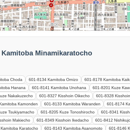
amitoba Minamikaratocho
itoba Choda
601-8134 Kamitoba Omizo
601-8178 Kamitoba Kai
itoba Hanana
601-8141 Kamitoba Unohana
601-8201 Kuze Kaw
Kuze Nakakuzecho
601-8327 Kisshoin Oikecho
601-8328 Kisshoi
 Kamitoba Kamonden
601-8133 Kamitoba Waranden
601-8174 Ka
Kuze Tsukiyamacho
601-8205 Kuze Tonoshirocho
601-8341 Kiss
sshoin Makiecho
601-8349 Kisshoin Ikedacho
601-8412 Nishikuj
 Kamitoba Karatocho
601-8143 Kamitoba Asanomoto
601-8146 