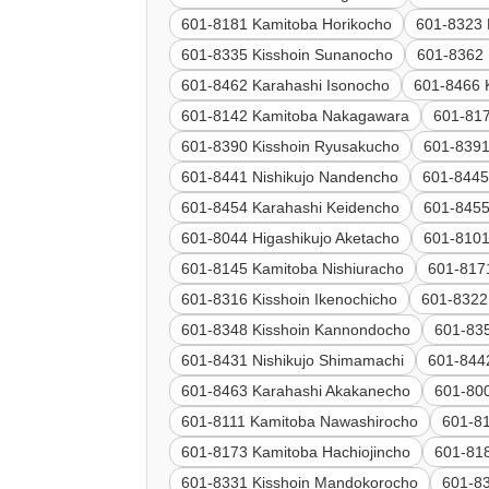
601-8181 Kamitoba Horikocho
601-8323 
601-8335 Kisshoin Sunanocho
601-8362 
601-8462 Karahashi Isonocho
601-8466 K
601-8142 Kamitoba Nakagawara
601-81
601-8390 Kisshoin Ryusakucho
601-8391
601-8441 Nishikujo Nandencho
601-8445
601-8454 Karahashi Keidencho
601-8455
601-8044 Higashikujo Aketacho
601-8101
601-8145 Kamitoba Nishiuracho
601-817
601-8316 Kisshoin Ikenochicho
601-8322
601-8348 Kisshoin Kannondocho
601-835
601-8431 Nishikujo Shimamachi
601-844
601-8463 Karahashi Akakanecho
601-80
601-8111 Kamitoba Nawashirocho
601-81
601-8173 Kamitoba Hachiojincho
601-818
601-8331 Kisshoin Mandokorocho
601-83