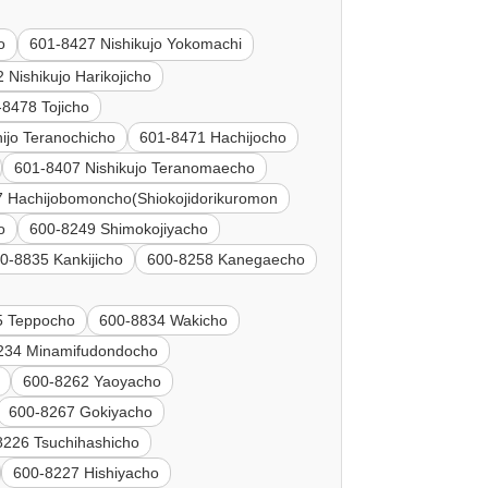
o
601-8427 Nishikujo Yokomachi
 Nishikujo Harikojicho
-8478 Tojicho
ijo Teranochicho
601-8471 Hachijocho
601-8407 Nishikujo Teranomaecho
 Hachijobomoncho(Shiokojidorikuromon
o
600-8249 Shimokojiyacho
0-8835 Kankijicho
600-8258 Kanegaecho
5 Teppocho
600-8834 Wakicho
234 Minamifudondocho
600-8262 Yaoyacho
600-8267 Gokiyacho
8226 Tsuchihashicho
600-8227 Hishiyacho