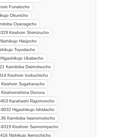
hoin Funatocho
ikujo Okunicho
mitoba Oyanagicho
8329 Kisshoin Shimizucho
Nishikujo Hieijocho
shikujo Toyodacho
 Higashikujo Ukabecho
21 Kamitoba Daimotsucho
314 Kisshoin Inokuchicho
 Kisshoin Sugaharacho
 Kisshoinshima Donora
8453 Karahashi Rajomoncho
-8032 Higashikujo Ishidacho
136 Kamitoba Iwanomotocho
-8319 Kisshoin Sannomiyacho
416 Nishikujo Ikenochicho