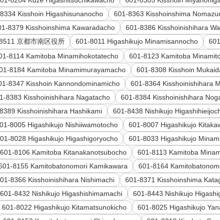
01-8204 Kuze Higashitsuchikawacho
601-8305 Kisshoin Miyanohig
8334 Kisshoin Higashisunanocho
601-8363 Kisshoinshima Nomaz
01-8379 Kisshoinshima Kawaradacho
601-8386 Kisshoinishihara Wa
-8511 京都市南区役所
601-8011 Higashikujo Minamisannocho
601
01-8114 Kamitoba Minamihokotatecho
601-8123 Kamitoba Minamit
01-8184 Kamitoba Minamimurayamacho
601-8308 Kisshoin Mukaid
01-8347 Kisshoin Kannondominamicho
601-8364 Kisshoinishihara 
1-8383 Kisshoinishihara Nagatacho
601-8384 Kisshoinishihara No
8389 Kisshoinishihara Hashikami
601-8438 Nishikujo Higashihieijoc
01-8005 Higashikujo Nishiiwamotocho
601-8007 Higashikujo Kitak
01-8028 Higashikujo Higashigoryocho
601-8033 Higashikujo Minam
601-8106 Kamitoba Kitanakanotsubocho
601-8113 Kamitoba Minam
601-8155 Kamitobatonomori Kamikawara
601-8164 Kamitobatonomo
01-8366 Kisshoinishihara Nishimachi
601-8371 Kisshoinshima Kat
601-8432 Nishikujo Higashishimamachi
601-8443 Nishikujo Higash
601-8022 Higashikujo Kitamatsunokicho
601-8025 Higashikujo Yan