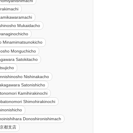
nomiyanishimachi
irakimachi
inamikawaramachi
ishinosho Mukaidacho
iyanaginochicho
jo Minamimatsunokicho
inosho Monguchicho
agawara Satokitacho
tsujicho
innishinosho Nishinakacho
akagawara Satonishicho
tonomori Kamihirakinochi
batonomori Shimohirakinochi
inonishicho
hoinishihara Donoshironishimach
 京都支店