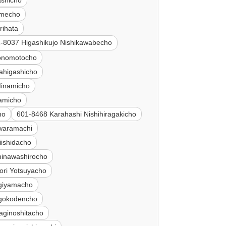
ashicho
umecho
rihata
-8037 Higashikujo Nishikawabecho
onomotocho
ahigashicho
Minamicho
gamicho
ho
601-8468 Karahashi Nishihiragakicho
awaramachi
iishidacho
inawashirocho
ri Yotsuyacho
agiyamacho
igokodencho
aginoshitacho