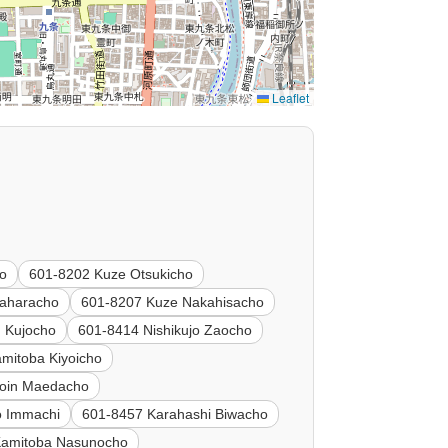
Leaflet
ko
601-8202 Kuze Otsukicho
aharacho
601-8207 Kuze Nakahisacho
n Kujocho
601-8414 Nishikujo Zaocho
mitoba Kiyoicho
hoin Maedacho
o Immachi
601-8457 Karahashi Biwacho
Kamitoba Nasunocho