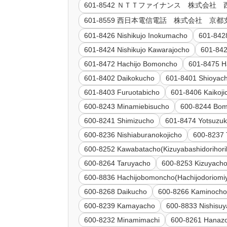
601-8542 ＮＴＴファイナンス 株式会
601-8559 西日本電信電話 株式会社 
601-8426 Nishikujo Inokumacho
601-842
601-8424 Nishikujo Kawarajocho
601-842
601-8472 Hachijo Bomoncho
601-8475 H
601-8402 Daikokucho
601-8401 Shioyac
601-8403 Furuotabicho
601-8406 Kaikoji
600-8243 Minamiebisucho
600-8244 Bo
600-8241 Shimizucho
601-8474 Yotsuzu
600-8236 Nishiaburanokojicho
600-8237 
600-8252 Kawabatacho(Kizuyabashidorihor
600-8264 Taruyacho
600-8253 Kizuyach
600-8836 Hachijobomoncho(Hachijodoriomi
600-8268 Daikucho
600-8266 Kaminoch
600-8239 Kamayacho
600-8833 Nishisu
600-8232 Minamimachi
600-8261 Hanaz