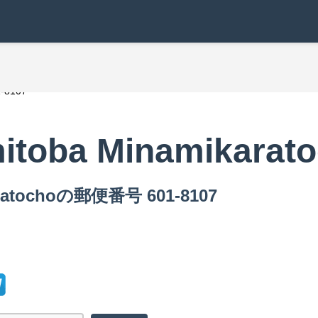
1-8107
itoba Minamikarat
ratochoの郵便番号 601-8107