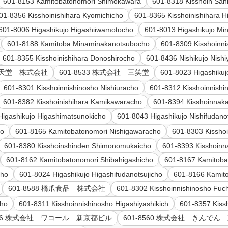
601-8153 Kamitobatonomori Shimokawara
601-8318 Kisshoin San
01-8356 Kisshoinishihara Kyomichicho
601-8365 Kisshoinishihara H
601-8006 Higashikujo Higashiiwamotocho
601-8013 Higashikujo M
601-8188 Kamitoba Minaminakanotsubocho
601-8309 Kisshoinn
601-8355 Kisshoinishihara Donoshirocho
601-8436 Nishikujo Nish
2 任天堂 株式会社
601-8533 株式会社 三笑堂
601-8023 Higashiku
601-8301 Kisshoinnishinosho Nishiuracho
601-8312 Kisshoinnish
601-8382 Kisshoinishihara Kamikawaracho
601-8394 Kisshoinnak
Higashikujo Higashimatsunokicho
601-8043 Higashikujo Nishifudano
ho
601-8165 Kamitobatonomori Nishigawaracho
601-8303 Kissho
601-8380 Kisshoinshinden Shimonomukaicho
601-8393 Kisshoinn
601-8162 Kamitobatonomori Shibahigashicho
601-8167 Kamitoba
cho
601-8024 Higashikujo Higashifudanotsujicho
601-8166 Kamito
601-8588 橋爪食品 株式会社
601-8302 Kisshoinnishinosho Fuch
cho
601-8311 Kisshoinnishinosho Higashiyashikich
601-8357 Kiss
8506 株式会社 ワコール 新京都ビル
601-8560 株式会社 きんでん