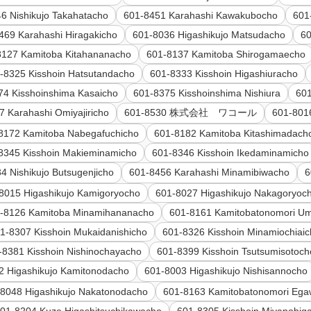
6 Nishikujo Takahatacho
601-8451 Karahashi Kawakubocho
601
469 Karahashi Hiragakicho
601-8036 Higashikujo Matsudacho
60
8127 Kamitoba Kitahananacho
601-8137 Kamitoba Shirogamaecho
-8325 Kisshoin Hatsutandacho
601-8333 Kisshoin Higashiuracho
74 Kisshoinshima Kasaicho
601-8375 Kisshoinshima Nishiura
601
7 Karahashi Omiyajiricho
601-8530 株式会社 ワコール
601-801
8172 Kamitoba Nabegafuchicho
601-8182 Kamitoba Kitashimadach
8345 Kisshoin Makieminamicho
601-8346 Kisshoin Ikedaminamicho
4 Nishikujo Butsugenjicho
601-8456 Karahashi Minamibiwacho
8015 Higashikujo Kamigoryocho
601-8027 Higashikujo Nakagoryoc
-8126 Kamitoba Minamihananacho
601-8161 Kamitobatonomori U
1-8307 Kisshoin Mukaidanishicho
601-8326 Kisshoin Minamiochiai
-8381 Kisshoin Nishinochayacho
601-8399 Kisshoin Tsutsumisotoch
2 Higashikujo Kamitonodacho
601-8003 Higashikujo Nishisannocho
8048 Higashikujo Nakatonodacho
601-8163 Kamitobatonomori Eg