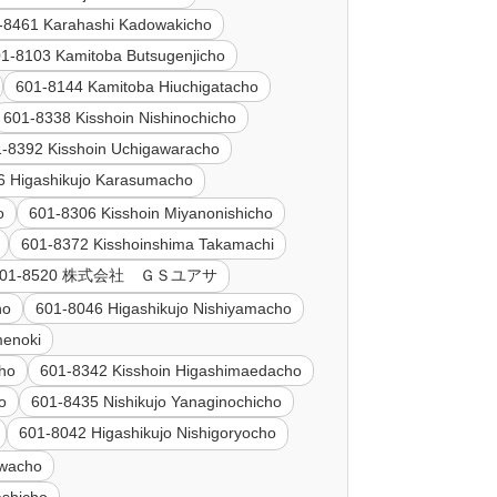
-8461 Karahashi Kadowakicho
1-8103 Kamitoba Butsugenjicho
601-8144 Kamitoba Hiuchigatacho
601-8338 Kisshoin Nishinochicho
-8392 Kisshoin Uchigawaracho
6 Higashikujo Karasumacho
o
601-8306 Kisshoin Miyanonishicho
601-8372 Kisshoinshima Takamachi
601-8520 株式会社 ＧＳユアサ
ho
601-8046 Higashikujo Nishiyamacho
menoki
cho
601-8342 Kisshoin Higashimaedacho
o
601-8435 Nishikujo Yanaginochicho
601-8042 Higashikujo Nishigoryocho
awacho