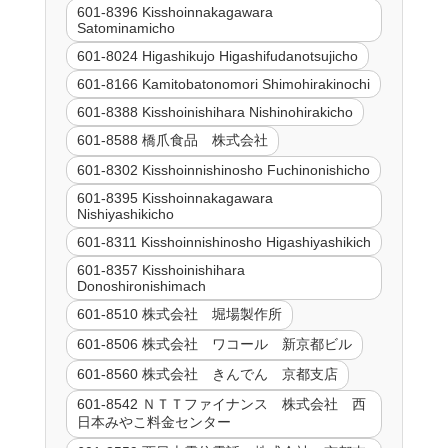
601-8396 Kisshoinnakagawara
Satominamicho
601-8024 Higashikujo Higashifudanotsujicho
601-8166 Kamitobatonomori Shimohirakinochi
601-8388 Kisshoinishihara Nishinohirakicho
601-8588 橋爪食品 株式会社
601-8302 Kisshoinnishinosho Fuchinonishicho
601-8395 Kisshoinnakagawara
Nishiyashikicho
601-8311 Kisshoinnishinosho Higashiyashikich
601-8357 Kisshoinishihara
Donoshironishimach
601-8510 株式会社 堀場製作所
601-8506 株式会社 ワコール 新京都ビル
601-8560 株式会社 きんでん 京都支店
601-8542 ＮＴＴファイナンス 株式会社 西
日本みやこ料金センター