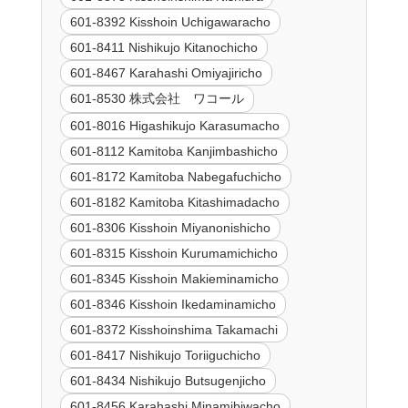
601-8392 Kisshoin Uchigawaracho
601-8411 Nishikujo Kitanochicho
601-8467 Karahashi Omiyajiricho
601-8530 株式会社 ワコール
601-8016 Higashikujo Karasumacho
601-8112 Kamitoba Kanjimbashicho
601-8172 Kamitoba Nabegafuchicho
601-8182 Kamitoba Kitashimadacho
601-8306 Kisshoin Miyanonishicho
601-8315 Kisshoin Kurumamichicho
601-8345 Kisshoin Makieminamicho
601-8346 Kisshoin Ikedaminamicho
601-8372 Kisshoinshima Takamachi
601-8417 Nishikujo Toriiguchicho
601-8434 Nishikujo Butsugenjicho
601-8456 Karahashi Minamibiwacho