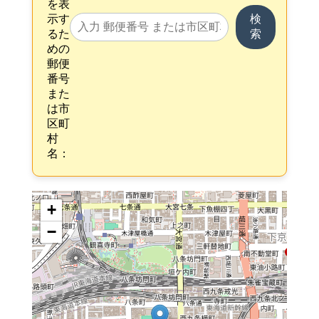
を表
示す
検
るた
索
めの
郵便
番号
また
は市
区町
村
名：
+
−