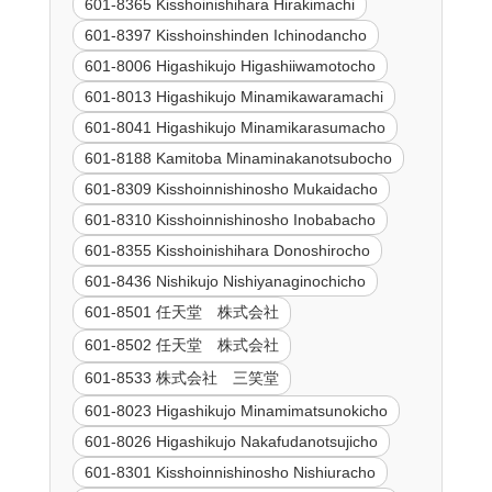
601-8365 Kisshoinishihara Hirakimachi
601-8397 Kisshoinshinden Ichinodancho
601-8006 Higashikujo Higashiiwamotocho
601-8013 Higashikujo Minamikawaramachi
601-8041 Higashikujo Minamikarasumacho
601-8188 Kamitoba Minaminakanotsubocho
601-8309 Kisshoinnishinosho Mukaidacho
601-8310 Kisshoinnishinosho Inobabacho
601-8355 Kisshoinishihara Donoshirocho
601-8436 Nishikujo Nishiyanaginochicho
601-8501 任天堂 株式会社
601-8502 任天堂 株式会社
601-8533 株式会社 三笑堂
601-8023 Higashikujo Minamimatsunokicho
601-8026 Higashikujo Nakafudanotsujicho
601-8301 Kisshoinnishinosho Nishiuracho