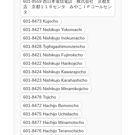
601-8559 西日本電信電話 株式会社 京都支
店 京都１１６センタ みやこＩＰコールセン
タ
601-8473 Kujocho
601-8427 Nishikujo Yokomachi
601-8426 Nishikujo Inokumacho
601-8428 Tojihigashimonzencho
601-8421 Nishikujo Fujinokicho
601-8422 Nishikujo Harikojicho
601-8424 Nishikujo Kawarajocho
601-8423 Nishikujo Karahashicho
601-8425 Nishikujo Minamikojicho
601-8478 Tojicho
601-8472 Hachijo Bomoncho
601-8475 Hachijo Uchidacho
601-8477 Hachijo Minamotocho
601-8476 Hachijo Teranochicho