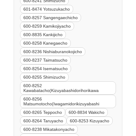
600-8241 Shimizucho
601-8474 Yotsuzukacho
600-8257 Sangengaechicho
600-8259 Kamikojiyacho
600-8835 Kankijicho
600-8258 Kanegaecho
600-8236 Nishiaburanokojicho
600-8237 Taimatsucho
600-8254 Isematsucho
600-8255 Shimizucho
600-8252
Kawabatacho(Kizuyabashidorihorikawa
600-8256
Matsumotocho(Iwagamidorikizuyabashi
600-8265 Teppocho
600-8834 Wakicho
600-8264 Taruyacho
600-8253 Kizuyacho
600-8238 Mikatakonyacho