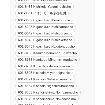
601-8399 Kisshoin Tsutsumisotocho
601-8435 Nishikujo Yanaginochicho
601-8601 イオンモール京都桂川
601-8002 Higashikujo Kamitonodacho
601-8003 Higashikujo Nishisannocho
601-8042 Higashikujo Nishigoryocho
601-8045 Higashikujo Nishiaketacho
601-8048 Higashikujo Nakatonodacho
601-8163 Kamitobatonomori Egawacho
601-8183 Kamitoba Minamishimadacho
601-8204 Kuze Higashitsuchikawacho
601-8305 Kisshoin Miyanohigashicho
601-8321 Kisshoin Nishisadanaricho
601-8334 Kisshoin Higashisunanocho
601-8363 Kisshoinshima Nomazumecho
601-8376 Kisshoinshima Nakanoshima