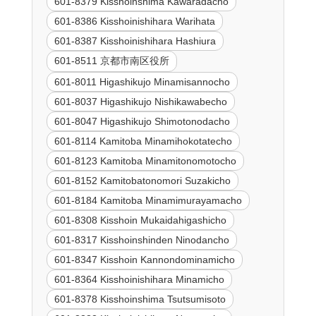
601-8379 Kisshoinshima Kawaradacho
601-8386 Kisshoinishihara Warihata
601-8387 Kisshoinishihara Hashiura
601-8511 京都市南区役所
601-8011 Higashikujo Minamisannocho
601-8037 Higashikujo Nishikawabecho
601-8047 Higashikujo Shimotonodacho
601-8114 Kamitoba Minamihokotatecho
601-8123 Kamitoba Minamitonomotocho
601-8152 Kamitobatonomori Suzakicho
601-8184 Kamitoba Minamimurayamacho
601-8308 Kisshoin Mukaidahigashicho
601-8317 Kisshoinshinden Ninodancho
601-8347 Kisshoin Kannondominamicho
601-8364 Kisshoinishihara Minamicho
601-8378 Kisshoinshima Tsutsumisoto