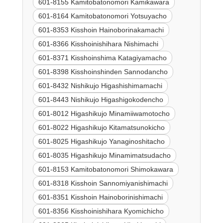
601-8155 Kamitobatonomori Kamikawara
601-8164 Kamitobatonomori Yotsuyacho
601-8353 Kisshoin Hainoborinakamachi
601-8366 Kisshoinishihara Nishimachi
601-8371 Kisshoinshima Katagiyamacho
601-8398 Kisshoinshinden Sannodancho
601-8432 Nishikujo Higashishimamachi
601-8443 Nishikujo Higashigokodencho
601-8012 Higashikujo Minamiiwamotocho
601-8022 Higashikujo Kitamatsunokicho
601-8025 Higashikujo Yanaginoshitacho
601-8035 Higashikujo Minamimatsudacho
601-8153 Kamitobatonomori Shimokawara
601-8318 Kisshoin Sannomiyanishimachi
601-8351 Kisshoin Hainoborinishimachi
601-8356 Kisshoinishihara Kyomichicho