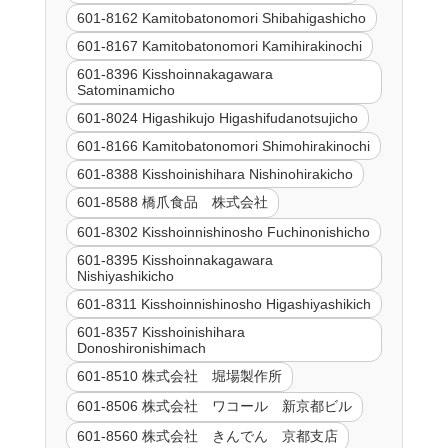
601-8162 Kamitobatonomori Shibahigashicho
601-8167 Kamitobatonomori Kamihirakinochi
601-8396 Kisshoinnakagawara
Satominamicho
601-8024 Higashikujo Higashifudanotsujicho
601-8166 Kamitobatonomori Shimohirakinochi
601-8388 Kisshoinishihara Nishinohirakicho
601-8588 橋爪食品 株式会社
601-8302 Kisshoinnishinosho Fuchinonishicho
601-8395 Kisshoinnakagawara
Nishiyashikicho
601-8311 Kisshoinnishinosho Higashiyashikich
601-8357 Kisshoinishihara
Donoshironishimach
601-8510 株式会社 堀場製作所
601-8506 株式会社 ワコール 新京都ビル
601-8560 株式会社 きんでん 京都支店