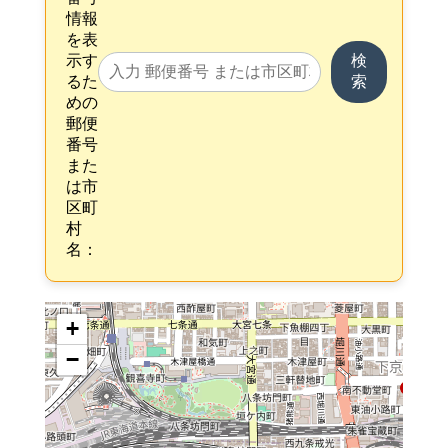
情報
を表
示す
検
るた
索
めの
郵便
番号
また
は市
区町
村
名：
+
−