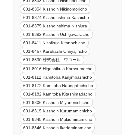
601-8338 Kisshoin Nishinochicho
601-8354 Kisshoin Nikinomoricho
601-8374 Kisshoinshima Kasaicho
601-8375 Kisshoinshima Nishiura
601-8392 Kisshoin Uchigawaracho
601-8411 Nishikujo Kitanochicho
601-8467 Karahashi Omiyajiricho
601-8530 株式会社 ワコール
601-8016 Higashikujo Karasumacho
601-8112 Kamitoba Kanjimbashicho
601-8172 Kamitoba Nabegafuchicho
601-8182 Kamitoba Kitashimadacho
601-8306 Kisshoin Miyanonishicho
601-8315 Kisshoin Kurumamichicho
601-8345 Kisshoin Makieminamicho
601-8346 Kisshoin Ikedaminamicho