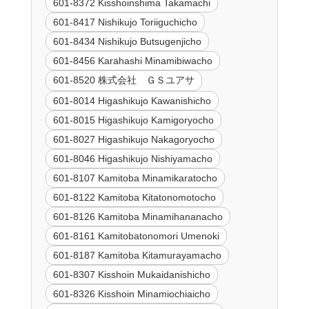
601-8372 Kisshoinshima Takamachi
601-8417 Nishikujo Toriiguchicho
601-8434 Nishikujo Butsugenjicho
601-8456 Karahashi Minamibiwacho
601-8520 株式会社 ＧＳユアサ
601-8014 Higashikujo Kawanishicho
601-8015 Higashikujo Kamigoryocho
601-8027 Higashikujo Nakagoryocho
601-8046 Higashikujo Nishiyamacho
601-8107 Kamitoba Minamikaratocho
601-8122 Kamitoba Kitatonomotocho
601-8126 Kamitoba Minamihananacho
601-8161 Kamitobatonomori Umenoki
601-8187 Kamitoba Kitamurayamacho
601-8307 Kisshoin Mukaidanishicho
601-8326 Kisshoin Minamiochiaicho