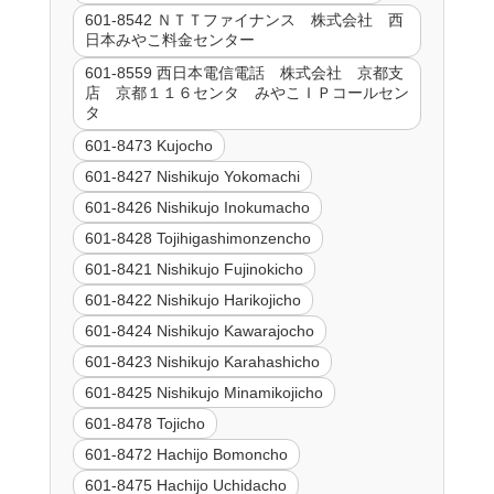
601-8542 ＮＴＴファイナンス 株式会社 西
日本みやこ料金センター
601-8559 西日本電信電話 株式会社 京都支
店 京都１１６センタ みやこＩＰコールセン
タ
601-8473 Kujocho
601-8427 Nishikujo Yokomachi
601-8426 Nishikujo Inokumacho
601-8428 Tojihigashimonzencho
601-8421 Nishikujo Fujinokicho
601-8422 Nishikujo Harikojicho
601-8424 Nishikujo Kawarajocho
601-8423 Nishikujo Karahashicho
601-8425 Nishikujo Minamikojicho
601-8478 Tojicho
601-8472 Hachijo Bomoncho
601-8475 Hachijo Uchidacho