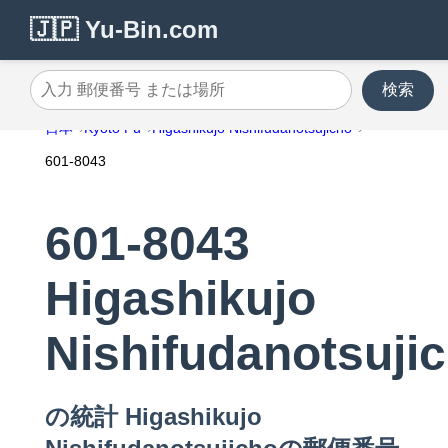
🇯🇵 Yu-Bin.com
検索
入力 郵便番号 または場所
日本
Kyoto Fu
Higashikujo Nishifudanotsujicho
601-8043
601-8043
Higashikujo
Nishifudanotsuji
の統計 Higashikujo