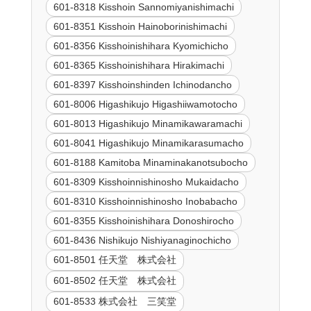
601-8318 Kisshoin Sannomiyanishimachi
601-8351 Kisshoin Hainoborinishimachi
601-8356 Kisshoinishihara Kyomichicho
601-8365 Kisshoinishihara Hirakimachi
601-8397 Kisshoinshinden Ichinodancho
601-8006 Higashikujo Higashiiwamotocho
601-8013 Higashikujo Minamikawaramachi
601-8041 Higashikujo Minamikarasumacho
601-8188 Kamitoba Minaminakanotsubocho
601-8309 Kisshoinnishinosho Mukaidacho
601-8310 Kisshoinnishinosho Inobabacho
601-8355 Kisshoinishihara Donoshirocho
601-8436 Nishikujo Nishiyanaginochicho
601-8501 任天堂 株式会社
601-8502 任天堂 株式会社
601-8533 株式会社 三笑堂