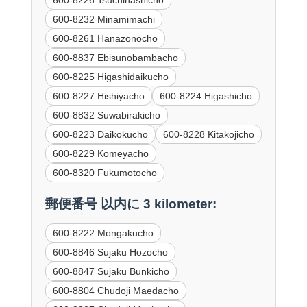
600-8226 Tsuchihashicho
600-8232 Minamimachi
600-8261 Hanazonocho
600-8837 Ebisunobambacho
600-8225 Higashidaikucho
600-8227 Hishiyacho
600-8224 Higashicho
600-8832 Suwabirakicho
600-8223 Daikokucho
600-8228 Kitakojicho
600-8229 Komeyacho
600-8320 Fukumotocho
郵便番号 以内に 3 kilometer:
600-8222 Mongakucho
600-8846 Sujaku Hozocho
600-8847 Sujaku Bunkicho
600-8804 Chudoji Maedacho