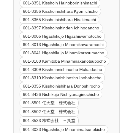
601-8351 Kisshoin Hainoborinishimachi
601-8356 Kisshoinishihara Kyomichicho
601-8365 Kisshoinishihara Hirakimachi
601-8397 Kisshoinshinden Ichinodancho
601-8006 Higashikujo Higashiiwamotocho
601-8013 Higashikujo Minamikawaramachi
601-8041 Higashikujo Minamikarasumacho
601-8188 Kamitoba Minaminakanotsubocho
601-8309 Kisshoinnishinosho Mukaidacho
601-8310 Kisshoinnishinosho Inobabacho
601-8355 Kisshoinishihara Donoshirocho
601-8436 Nishikujo Nishiyanaginochicho
601-8501 任天堂 株式会社
601-8502 任天堂 株式会社
601-8533 株式会社 三笑堂
601-8023 Higashikujo Minamimatsunokicho