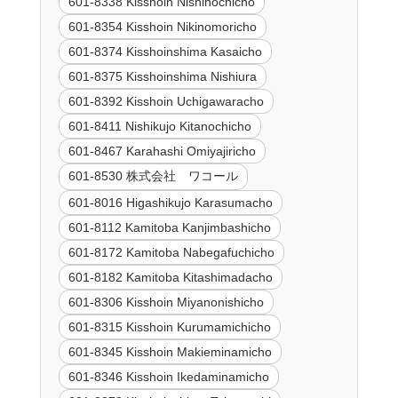
601-8338 Kisshoin Nishinochicho
601-8354 Kisshoin Nikinomoricho
601-8374 Kisshoinshima Kasaicho
601-8375 Kisshoinshima Nishiura
601-8392 Kisshoin Uchigawaracho
601-8411 Nishikujo Kitanochicho
601-8467 Karahashi Omiyajiricho
601-8530 株式会社 ワコール
601-8016 Higashikujo Karasumacho
601-8112 Kamitoba Kanjimbashicho
601-8172 Kamitoba Nabegafuchicho
601-8182 Kamitoba Kitashimadacho
601-8306 Kisshoin Miyanonishicho
601-8315 Kisshoin Kurumamichicho
601-8345 Kisshoin Makieminamicho
601-8346 Kisshoin Ikedaminamicho