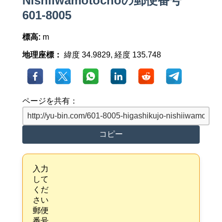
Nishiiwamotochoの郵便番号
601-8005
標高:
m
地理座標：
緯度 34.9829, 経度 135.748
ページを共有：
コピー
入力
して
くだ
さい
郵便
番号