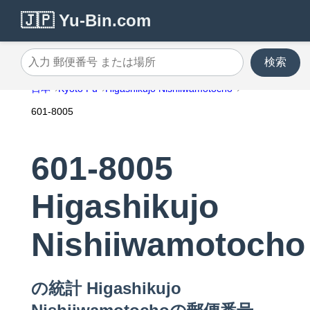
🇯🇵 Yu-Bin.com
検索
入力 郵便番号 または場所
日本
Kyoto Fu
Higashikujo Nishiiwamotocho
601-8005
601-8005
Higashikujo
Nishiiwamotocho
の統計 Higashikujo