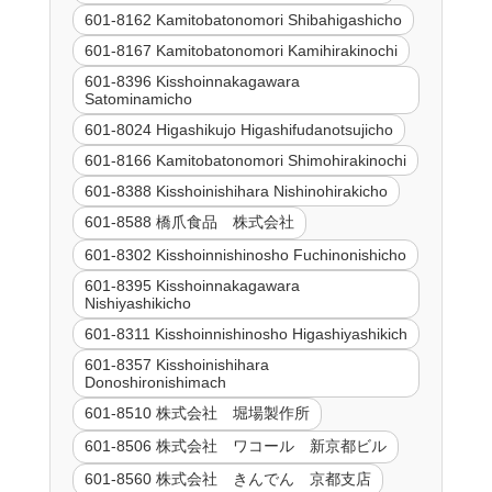
601-8162 Kamitobatonomori Shibahigashicho
601-8167 Kamitobatonomori Kamihirakinochi
601-8396 Kisshoinnakagawara
Satominamicho
601-8024 Higashikujo Higashifudanotsujicho
601-8166 Kamitobatonomori Shimohirakinochi
601-8388 Kisshoinishihara Nishinohirakicho
601-8588 橋爪食品 株式会社
601-8302 Kisshoinnishinosho Fuchinonishicho
601-8395 Kisshoinnakagawara
Nishiyashikicho
601-8311 Kisshoinnishinosho Higashiyashikich
601-8357 Kisshoinishihara
Donoshironishimach
601-8510 株式会社 堀場製作所
601-8506 株式会社 ワコール 新京都ビル
601-8560 株式会社 きんでん 京都支店