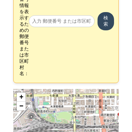
情報
を表
示す
検
るた
索
めの
郵便
番号
また
は市
区町
村
名：
+
−