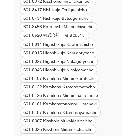
601-8372 Kisshoinshima Takamachi
601-8417 Nishikujo Toriiguchicho
601-8434 Nishikujo Butsugenjicho
601-8456 Karahashi Minamibiwacho
601-8520 株式会社 ＧＳユアサ
601-8014 Higashikujo Kawanishicho
601-8015 Higashikujo Kamigoryocho
601-8027 Higashikujo Nakagoryocho
601-8046 Higashikujo Nishiyamacho
601-8107 Kamitoba Minamikaratocho
601-8122 Kamitoba Kitatonomotocho
601-8126 Kamitoba Minamihananacho
601-8161 Kamitobatonomori Umenoki
601-8187 Kamitoba Kitamurayamacho
601-8307 Kisshoin Mukaidanishicho
601-8326 Kisshoin Minamiochiaicho