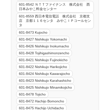
601-8542 ＮＴＴファイナンス 株式会社 西
日本みやこ料金センター
601-8559 西日本電信電話 株式会社 京都支
店 京都１１６センタ みやこＩＰコールセン
タ
601-8473 Kujocho
601-8427 Nishikujo Yokomachi
601-8426 Nishikujo Inokumacho
601-8428 Tojihigashimonzencho
601-8421 Nishikujo Fujinokicho
601-8422 Nishikujo Harikojicho
601-8424 Nishikujo Kawarajocho
601-8423 Nishikujo Karahashicho
601-8425 Nishikujo Minamikojicho
601-8478 Tojicho
601-8472 Hachijo Bomoncho
601-8475 Hachijo Uchidacho