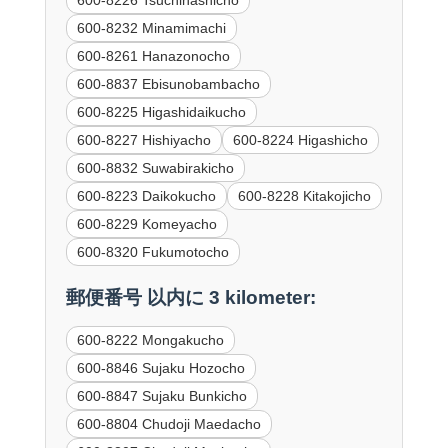
600-8226 Tsuchihashicho
600-8232 Minamimachi
600-8261 Hanazonocho
600-8837 Ebisunobambacho
600-8225 Higashidaikucho
600-8227 Hishiyacho
600-8224 Higashicho
600-8832 Suwabirakicho
600-8223 Daikokucho
600-8228 Kitakojicho
600-8229 Komeyacho
600-8320 Fukumotocho
郵便番号 以内に 3 kilometer:
600-8222 Mongakucho
600-8846 Sujaku Hozocho
600-8847 Sujaku Bunkicho
600-8804 Chudoji Maedacho