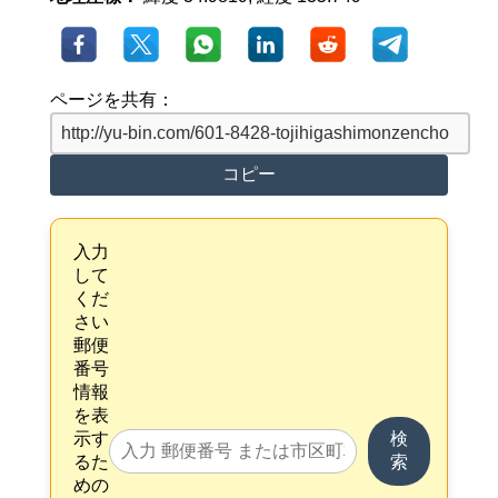
ページを共有：
コピー
入力
して
くだ
さい
郵便
番号
情報
を表
示す
検
るた
索
めの