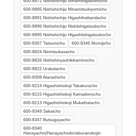
600-8872 Nishishichijo Minamihigashinocho
600-8885 Nishishichijo Minamitsukiyomicho
600-8891 Nishishichijo Higashihattandacho
600-8896 Nishishichijo Nishiishigatsubocho
600-8895 Nishishichijo Higashiishigatsubocho
600-8307 Tatsumicho
600-8345 Momijicho
600-8824 Ninintsukasacho
600-8826 Nishishinyashikikaminocho
600-8822 Urakatacho
600-8308 Atarashicho
600-8214 Higashishiokoji Takakuracho
600-8215 Higashishiokoji Kamadonocho
600-8213 Higashishiokoji Mukaihatacho
600-8349 Sakaicho
600-8347 Butsuguyacho
600-8340
Hanayacho(Hanayachodoriaburanokojin