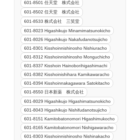
601-8501 任天堂 株式会社
601-8502 任天堂 株式会社
601-8533 株式会社 三笑堂
601-8023 Higashikujo Minamimatsunokicho
601-8026 Higashikujo Nakafudanotsujicho
601-8301 Kisshoinnishinosho Nishiuracho
601-8312 Kisshoinnishinosho Monguchicho
601-8337 Kisshoin Hainoborihigashimachi
601-8382 Kisshoinishihara Kamikawaracho
601-8394 Kisshoinnakagawara Satokitacho
601-8550 日本新薬 株式会社
601-8029 Higashikujo Higashimatsunokicho
601-8043 Higashikujo Nishifudanotsujicho
601-8151 Kamitobatonomori Higashimukocho
601-8165 Kamitobatonomori Nishigawaracho
601-8303 Kisshoinnishinosho Nishinakacho