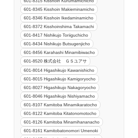
601-8315 Kisshoin Kurumamichicho
601-8345 Kisshoin Makieminamicho
601-8346 Kisshoin Ikedaminamicho
601-8372 Kisshoinshima Takamachi
601-8417 Nishikujo Toriiguchicho
601-8434 Nishikujo Butsugenjicho
601-8456 Karahashi Minamibiwacho
601-8520 株式会社 ＧＳユアサ
601-8014 Higashikujo Kawanishicho
601-8015 Higashikujo Kamigoryocho
601-8027 Higashikujo Nakagoryocho
601-8046 Higashikujo Nishiyamacho
601-8107 Kamitoba Minamikaratocho
601-8122 Kamitoba Kitatonomotocho
601-8126 Kamitoba Minamihananacho
601-8161 Kamitobatonomori Umenoki