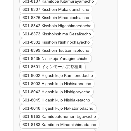
601-8187 Kamitoba Kitamurayamacho
601-8307 Kisshoin Mukaidanishicho
601-8326 Kisshoin Minamiochiaicho
601-8342 Kisshoin Higashimaedacho
601-8373 Kisshoinshima Dezaikecho
601-8381 Kisshoin Nishinochayacho
601-8399 Kisshoin Tsutsumisotocho
601-8435 Nishikujo Yanaginochicho
601-8601 イオンモール京都桂川
601-8002 Higashikujo Kamitonodacho
601-8003 Higashikujo Nishisannocho
601-8042 Higashikujo Nishigoryocho
601-8045 Higashikujo Nishiaketacho
601-8048 Higashikujo Nakatonodacho
601-8163 Kamitobatonomori Egawacho
601-8183 Kamitoba Minamishimadacho