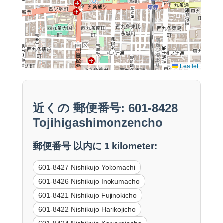
Leaflet
近くの 郵便番号: 601-8428
Tojihigashimonzencho
郵便番号 以内に 1 kilometer:
601-8427 Nishikujo Yokomachi
601-8426 Nishikujo Inokumacho
601-8421 Nishikujo Fujinokicho
601-8422 Nishikujo Harikojicho