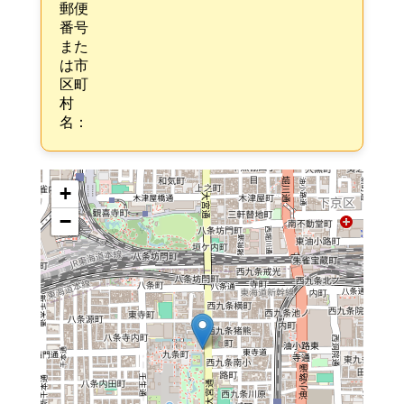
郵便
番号
また
は市
区町
村
名：
+
−