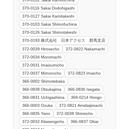
370-0102 Sakai Kamifuchina
370-0116 Sakai Dodohigashi
370-0127 Sakai Kamitakeshi
370-0103 Sakai Shimofuchina
370-0126 Sakai Shimotakeshi
370-0193 株式会社 日本アクセス 群馬支店
372-0039 Hirosecho
372-0822 Nakamachi
372-0034 Moromachi
372-0031 Imaizumicho
372-0037 Mimorocho
372-0823 Imaicho
366-0002 Shimotebaka
366-0838 Otsukajima
366-0836 Isegata
366-0831 Uchigashima
369-0214 Hongo
366-0003 Ozuka
372-0821 Amidaijimachi
366-0835 Yano
372-0038 Shineicho
372-0032 Kitasengicho
366-0837 Okiai