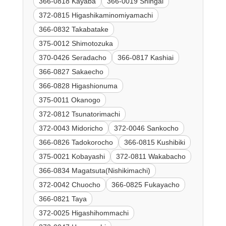
366-0818 Kayaba
366-0019 Shingai
372-0815 Higashikaminomiyamachi
366-0832 Takabatake
375-0012 Shimotozuka
370-0426 Seradacho
366-0817 Kashiai
366-0827 Sakaecho
366-0828 Higashionuma
375-0011 Okanogo
372-0812 Tsunatorimachi
372-0043 Midoricho
372-0046 Sankocho
366-0826 Tadokorocho
366-0815 Kushibiki
375-0021 Kobayashi
372-0811 Wakabacho
366-0834 Magatsuta(Nishikimachi)
372-0042 Chuocho
366-0825 Fukayacho
366-0821 Taya
372-0025 Higashihommachi