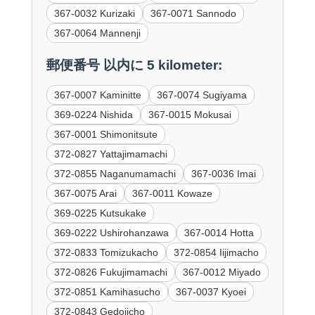
367-0032 Kurizaki
367-0071 Sannodo
367-0064 Mannenji
郵便番号 以内に 5 kilometer:
367-0007 Kaminitte
367-0074 Sugiyama
369-0224 Nishida
367-0015 Mokusai
367-0001 Shimonitsute
372-0827 Yattajimamachi
372-0855 Naganumamachi
367-0036 Imai
367-0075 Arai
367-0011 Kowaze
369-0225 Kutsukake
369-0222 Ushirohanzawa
367-0014 Hotta
372-0833 Tomizukacho
372-0854 Iijimacho
372-0826 Fukujimamachi
367-0012 Miyado
372-0851 Kamihasucho
367-0037 Kyoei
372-0843 Gedojicho