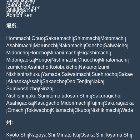
Saitama Ken
Toyama Ken
Ibaraki Ken
Kanagawa Ken
Ishikawa Ken
Mie Ken
Aomori Ken
場所:
Hommachi
Chuo
Sakaemachi
Shimmachi
Motomachi
|
|
|
|
|
Asahimachi
Marunochi
Nakamachi
Odecho
Saiwaicho
|
|
|
|
|
Midoricho
Honcho
Minamimachi
Higashimachi
|
|
|
|
Midorigaoka
Hongo
Nishimachi
Chuocho
Minatomachi
|
|
|
|
|
Izumicho
Asahicho
Kotobukicho
Nakano
Izumi
|
|
|
|
|
Nishishinshuku
Yamada
Saiwaimachi
Suehirocho
Sakae
|
|
|
|
Akasaka
Asahi
Sakaecho
Ono
Tenjin
Naka
|
|
|
|
|
|
|
Sumiyoshicho
Ginza
|
|
Nishishinjuku Sumitomofudosan Shinj
Sakuragicho
|
|
Asahigaoka
Kasugacho
Midorimachi
Fujimi
Sakuragaoka
|
|
|
|
Omachi
Tokiwacho
Kitamachi
Okubo
Nishikimachi
Wada
|
|
|
|
|
|
州:
Kyoto Shi
Nagoya Shi
Minato Ku
Osaka Shi
Toyama Shi
|
|
|
|
|