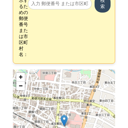
示す
検
るた
索
めの
郵便
番号
また
は市
区町
村
名：
+
−