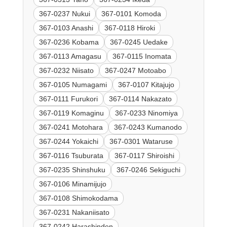
367-0237 Nukui
367-0101 Komoda
367-0103 Anashi
367-0118 Hiroki
367-0236 Kobama
367-0245 Uedake
367-0113 Amagasu
367-0115 Inomata
367-0232 Niisato
367-0247 Motoabo
367-0105 Numagami
367-0107 Kitajujo
367-0111 Furukori
367-0114 Nakazato
367-0119 Komaginu
367-0233 Ninomiya
367-0241 Motohara
367-0243 Kumanodo
367-0244 Yokaichi
367-0301 Wataruse
367-0116 Tsuburata
367-0117 Shiroishi
367-0235 Shinshuku
367-0246 Sekiguchi
367-0106 Minamijujo
367-0108 Shimokodama
367-0231 Nakaniisato
367-0242 Harashinden