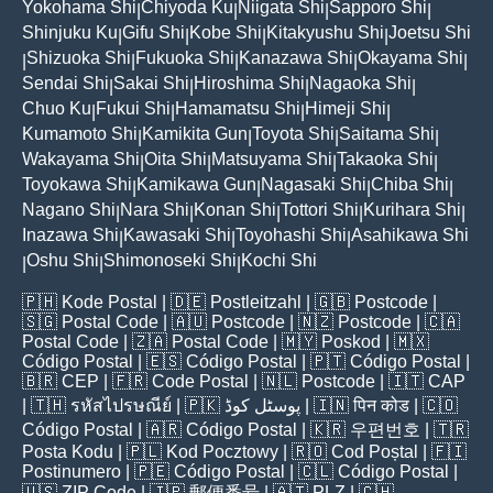
Yokohama Shi
Chiyoda Ku
Niigata Shi
Sapporo Shi
|
|
|
|
Shinjuku Ku
Gifu Shi
Kobe Shi
Kitakyushu Shi
Joetsu Shi
|
|
|
|
Shizuoka Shi
Fukuoka Shi
Kanazawa Shi
Okayama Shi
|
|
|
|
|
Sendai Shi
Sakai Shi
Hiroshima Shi
Nagaoka Shi
|
|
|
|
Chuo Ku
Fukui Shi
Hamamatsu Shi
Himeji Shi
|
|
|
|
Kumamoto Shi
Kamikita Gun
Toyota Shi
Saitama Shi
|
|
|
|
Wakayama Shi
Oita Shi
Matsuyama Shi
Takaoka Shi
|
|
|
|
Toyokawa Shi
Kamikawa Gun
Nagasaki Shi
Chiba Shi
|
|
|
|
Nagano Shi
Nara Shi
Konan Shi
Tottori Shi
Kurihara Shi
|
|
|
|
|
Inazawa Shi
Kawasaki Shi
Toyohashi Shi
Asahikawa Shi
|
|
|
Oshu Shi
Shimonoseki Shi
Kochi Shi
|
|
|
🇵🇭
Kode Postal
| 🇩🇪
Postleitzahl
| 🇬🇧
Postcode
|
🇸🇬
Postal Code
| 🇦🇺
Postcode
| 🇳🇿
Postcode
| 🇨🇦
Postal Code
| 🇿🇦
Postal Code
| 🇲🇾
Poskod
| 🇲🇽
Código Postal
| 🇪🇸
Código Postal
| 🇵🇹
Código Postal
|
🇧🇷
CEP
| 🇫🇷
Code Postal
| 🇳🇱
Postcode
| 🇮🇹
CAP
| 🇹🇭
รหัสไปรษณีย์
| 🇵🇰
پوسٹل کوڈ
| 🇮🇳
पिन कोड
| 🇨🇴
Código Postal
| 🇦🇷
Código Postal
| 🇰🇷
우편번호
| 🇹🇷
Posta Kodu
| 🇵🇱
Kod Pocztowy
| 🇷🇴
Cod Poștal
| 🇫🇮
Postinumero
| 🇵🇪
Código Postal
| 🇨🇱
Código Postal
|
🇺🇸
ZIP Code
| 🇯🇵
郵便番号
| 🇦🇹
PLZ
| 🇨🇭