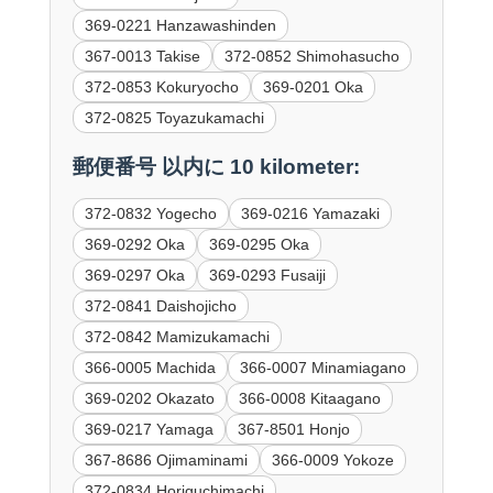
369-0221 Hanzawashinden
367-0013 Takise
372-0852 Shimohasucho
372-0853 Kokuryocho
369-0201 Oka
372-0825 Toyazukamachi
郵便番号 以内に 10 kilometer:
372-0832 Yogecho
369-0216 Yamazaki
369-0292 Oka
369-0295 Oka
369-0297 Oka
369-0293 Fusaiji
372-0841 Daishojicho
372-0842 Mamizukamachi
366-0005 Machida
366-0007 Minamiagano
369-0202 Okazato
366-0008 Kitaagano
369-0217 Yamaga
367-8501 Honjo
367-8686 Ojimaminami
366-0009 Yokoze
372-0834 Horiguchimachi