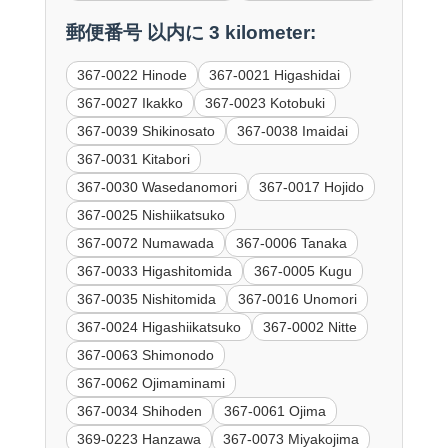
郵便番号 以内に 3 kilometer:
367-0022 Hinode
367-0021 Higashidai
367-0027 Ikakko
367-0023 Kotobuki
367-0039 Shikinosato
367-0038 Imaidai
367-0031 Kitabori
367-0030 Wasedanomori
367-0017 Hojido
367-0025 Nishiikatsuko
367-0072 Numawada
367-0006 Tanaka
367-0033 Higashitomida
367-0005 Kugu
367-0035 Nishitomida
367-0016 Unomori
367-0024 Higashiikatsuko
367-0002 Nitte
367-0063 Shimonodo
367-0062 Ojimaminami
367-0034 Shihoden
367-0061 Ojima
369-0223 Hanzawa
367-0073 Miyakojima