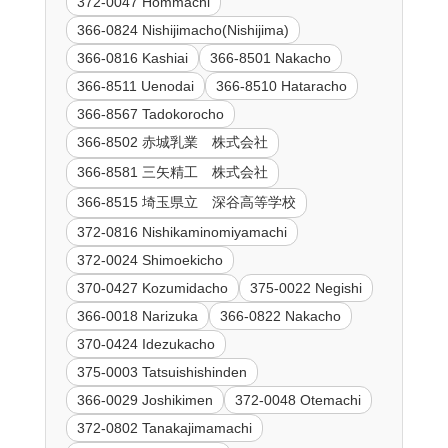
372-0047 Hommachi
366-0824 Nishijimacho(Nishijima)
366-0816 Kashiai
366-8501 Nakacho
366-8511 Uenodai
366-8510 Hataracho
366-8567 Tadokorocho
366-8502 赤城乳業 株式会社
366-8581 三矢精工 株式会社
366-8515 埼玉県立 深谷高等学校
372-0816 Nishikaminomiyamachi
372-0024 Shimoekicho
370-0427 Kozumidacho
375-0022 Negishi
366-0018 Narizuka
366-0822 Nakacho
370-0424 Idezukacho
375-0003 Tatsuishishinden
366-0029 Joshikimen
372-0048 Otemachi
372-0802 Tanakajimamachi