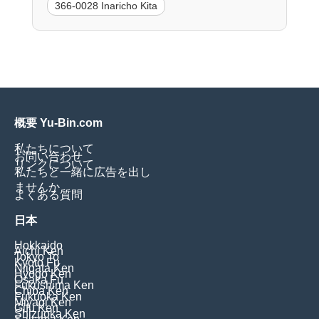
366-0028 Inaricho Kita
概要 Yu-Bin.com
私たちについて
お問い合わせ
リンクについて
私たちと一緒に広告を出し
ませんか
よくある質問
日本
Hokkaido
Aichi Ken
Tokyo To
Kyoto Fu
Niigata Ken
Hyogo Ken
Osaka Fu
Fukushima Ken
Chiba Ken
Fukuoka Ken
Miyagi Ken
Gifu Ken
Shizuoka Ken