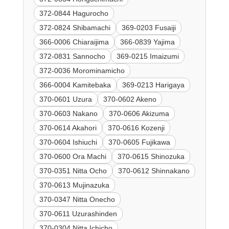
372-0844 Hagurocho
372-0824 Shibamachi
369-0203 Fusaiji
366-0006 Chiaraijima
366-0839 Yajima
372-0831 Sannocho
369-0215 Imaizumi
372-0036 Morominamicho
366-0004 Kamitebaka
369-0213 Harigaya
370-0601 Uzura
370-0602 Akeno
370-0603 Nakano
370-0606 Akizuma
370-0614 Akahori
370-0616 Kozenji
370-0604 Ishiuchi
370-0605 Fujikawa
370-0600 Ora Machi
370-0615 Shinozuka
370-0351 Nitta Ocho
370-0612 Shinnakano
370-0613 Mujinazuka
370-0347 Nitta Onecho
370-0611 Uzurashinden
370-0304 Nitta Ichicho