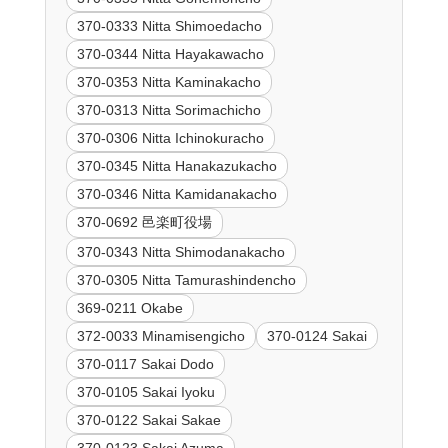
370-0333 Nitta Shimoedacho
370-0344 Nitta Hayakawacho
370-0353 Nitta Kaminakacho
370-0313 Nitta Sorimachicho
370-0306 Nitta Ichinokuracho
370-0345 Nitta Hanakazukacho
370-0346 Nitta Kamidanakacho
370-0692 邑楽町役場
370-0343 Nitta Shimodanakacho
370-0305 Nitta Tamurashindencho
369-0211 Okabe
372-0033 Minamisengicho
370-0124 Sakai
370-0117 Sakai Dodo
370-0105 Sakai Iyoku
370-0122 Sakai Sakae