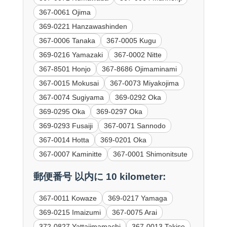
367-0061 Ojima
369-0221 Hanzawashinden
367-0006 Tanaka
367-0005 Kugu
369-0216 Yamazaki
367-0002 Nitte
367-8501 Honjo
367-8686 Ojimaminami
367-0015 Mokusai
367-0073 Miyakojima
367-0074 Sugiyama
369-0292 Oka
369-0295 Oka
369-0297 Oka
369-0293 Fusaiji
367-0071 Sannodo
367-0014 Hotta
369-0201 Oka
367-0007 Kaminitte
367-0001 Shimonitsute
郵便番号 以内に 10 kilometer:
367-0011 Kowaze
369-0217 Yamaga
369-0215 Imaizumi
367-0075 Arai
372-0827 Yattajimamachi
367-0013 Takise