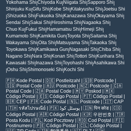
Yokohama Shi
Chiyoda Ku
Niigata Shi
Sapporo Shi
|
|
|
|
Shinjuku Ku
Gifu Shi
Kobe Shi
Kitakyushu Shi
Joetsu Shi
|
|
|
|
Shizuoka Shi
Fukuoka Shi
Kanazawa Shi
Okayama Shi
|
|
|
|
|
Sendai Shi
Sakai Shi
Hiroshima Shi
Nagaoka Shi
|
|
|
|
Chuo Ku
Fukui Shi
Hamamatsu Shi
Himeji Shi
|
|
|
|
Kumamoto Shi
Kamikita Gun
Toyota Shi
Saitama Shi
|
|
|
|
Wakayama Shi
Oita Shi
Matsuyama Shi
Takaoka Shi
|
|
|
|
Toyokawa Shi
Kamikawa Gun
Nagasaki Shi
Chiba Shi
|
|
|
|
Nagano Shi
Nara Shi
Konan Shi
Tottori Shi
Kurihara Shi
|
|
|
|
|
Kawasaki Shi
Inazawa Shi
Toyohashi Shi
Asahikawa Shi
|
|
|
Oshu Shi
Shimonoseki Shi
Kochi Shi
|
|
|
🇵🇭
Kode Postal
| 🇩🇪
Postleitzahl
| 🇬🇧
Postcode
|
🇸🇬
Postal Code
| 🇦🇺
Postcode
| 🇳🇿
Postcode
| 🇨🇦
Postal Code
| 🇿🇦
Postal Code
| 🇲🇾
Poskod
| 🇲🇽
Código Postal
| 🇪🇸
Código Postal
| 🇵🇹
Código Postal
|
🇧🇷
CEP
| 🇫🇷
Code Postal
| 🇳🇱
Postcode
| 🇮🇹
CAP
| 🇹🇭
รหัสไปรษณีย์
| 🇵🇰
پوسٹل کوڈ
| 🇮🇳
पिन कोड
| 🇨🇴
Código Postal
| 🇦🇷
Código Postal
| 🇰🇷
우편번호
| 🇹🇷
Posta Kodu
| 🇵🇱
Kod Pocztowy
| 🇷🇴
Cod Poștal
| 🇫🇮
Postinumero
| 🇵🇪
Código Postal
| 🇨🇱
Código Postal
|