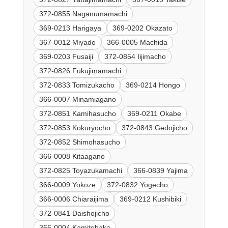
372-0855 Naganumamachi
369-0213 Harigaya
369-0202 Okazato
367-0012 Miyado
366-0005 Machida
369-0203 Fusaiji
372-0854 Iijimacho
372-0826 Fukujimamachi
372-0833 Tomizukacho
369-0214 Hongo
366-0007 Minamiagano
372-0851 Kamihasucho
369-0211 Okabe
372-0853 Kokuryocho
372-0843 Gedojicho
372-0852 Shimohasucho
366-0008 Kitaagano
372-0825 Toyazukamachi
366-0839 Yajima
366-0009 Yokoze
372-0832 Yogecho
366-0006 Chiaraijima
369-0212 Kushibiki
372-0841 Daishojicho
366-0004 Kamitebaka