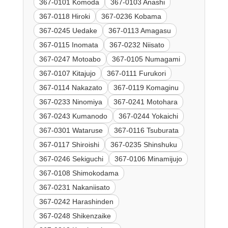
367-0101 Komoda
367-0103 Anashi
367-0118 Hiroki
367-0236 Kobama
367-0245 Uedake
367-0113 Amagasu
367-0115 Inomata
367-0232 Niisato
367-0247 Motoabo
367-0105 Numagami
367-0107 Kitajujo
367-0111 Furukori
367-0114 Nakazato
367-0119 Komaginu
367-0233 Ninomiya
367-0241 Motohara
367-0243 Kumanodo
367-0244 Yokaichi
367-0301 Wataruse
367-0116 Tsuburata
367-0117 Shiroishi
367-0235 Shinshuku
367-0246 Sekiguchi
367-0106 Minamijujo
367-0108 Shimokodama
367-0231 Nakaniisato
367-0242 Harashinden
367-0248 Shikenzaike