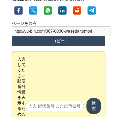
ページを共有：
コピー
入力
して
くだ
さい
郵便
番号
情報
を表
示す
検
るた
索
めの