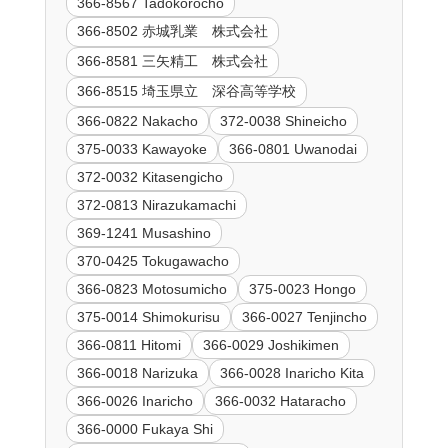
366-8567 Tadokorocho
366-8502 赤城乳業 株式会社
366-8581 三矢精工 株式会社
366-8515 埼玉県立 深谷高等学校
366-0822 Nakacho
372-0038 Shineicho
375-0033 Kawayoke
366-0801 Uwanodai
372-0032 Kitasengicho
372-0813 Nirazukamachi
369-1241 Musashino
370-0425 Tokugawacho
366-0823 Motosumicho
375-0023 Hongo
375-0014 Shimokurisu
366-0027 Tenjincho
366-0811 Hitomi
366-0029 Joshikimen
366-0018 Narizuka
366-0028 Inaricho Kita
366-0026 Inaricho
366-0032 Hataracho
366-0000 Fukaya Shi