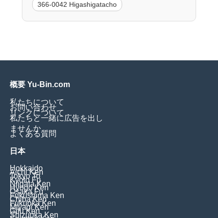
366-0042 Higashigatacho
概要 Yu-Bin.com
私たちについて
お問い合わせ
リンクについて
私たちと一緒に広告を出し
ませんか
よくある質問
日本
Hokkaido
Aichi Ken
Tokyo To
Kyoto Fu
Niigata Ken
Hyogo Ken
Osaka Fu
Fukushima Ken
Chiba Ken
Fukuoka Ken
Miyagi Ken
Gifu Ken
Shizuoka Ken