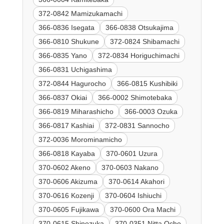
372-0842 Mamizukamachi
366-0836 Isegata
366-0838 Otsukajima
366-0810 Shukune
372-0824 Shibamachi
366-0835 Yano
372-0834 Horiguchimachi
366-0831 Uchigashima
372-0844 Hagurocho
366-0815 Kushibiki
366-0837 Okiai
366-0002 Shimotebaka
366-0819 Miharashicho
366-0003 Ozuka
366-0817 Kashiai
372-0831 Sannocho
372-0036 Morominamicho
366-0818 Kayaba
370-0601 Uzura
370-0602 Akeno
370-0603 Nakano
370-0606 Akizuma
370-0614 Akahori
370-0616 Kozenji
370-0604 Ishiuchi
370-0605 Fujikawa
370-0600 Ora Machi
370-0615 Shinozuka
370-0351 Nitta Ocho