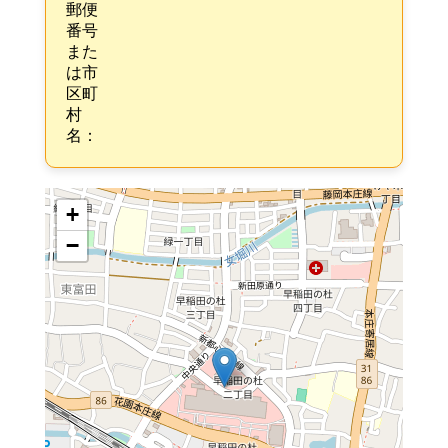
郵便
番号
また
は市
区町
村
名：
+
−