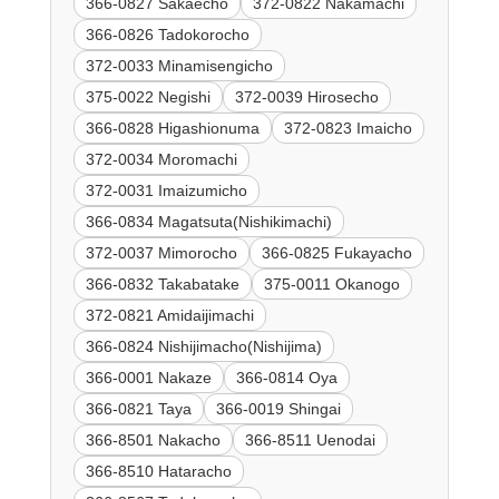
366-0827 Sakaecho
372-0822 Nakamachi
366-0826 Tadokorocho
372-0033 Minamisengicho
375-0022 Negishi
372-0039 Hirosecho
366-0828 Higashionuma
372-0823 Imaicho
372-0034 Moromachi
372-0031 Imaizumicho
366-0834 Magatsuta(Nishikimachi)
372-0037 Mimorocho
366-0825 Fukayacho
366-0832 Takabatake
375-0011 Okanogo
372-0821 Amidaijimachi
366-0824 Nishijimacho(Nishijima)
366-0001 Nakaze
366-0814 Oya
366-0821 Taya
366-0019 Shingai
366-8501 Nakacho
366-8511 Uenodai
366-8510 Hataracho