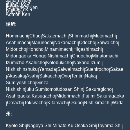
Saitama Ken
Toyama Ken
Ibaraki Ken
Kanagawa Ken
Ishikawa Ken
Mie Ken
Aomori Ken
場所:
Hommachi
Chuo
Sakaemachi
Shimmachi
Motomachi
|
|
|
|
|
Asahimachi
Marunochi
Nakamachi
Odecho
Saiwaicho
|
|
|
|
|
Midoricho
Honcho
Minamimachi
Higashimachi
|
|
|
|
Midorigaoka
Hongo
Nishimachi
Chuocho
Minatomachi
|
|
|
|
|
Izumicho
Asahicho
Kotobukicho
Nakano
Izumi
|
|
|
|
|
Nishishinshuku
Yamada
Saiwaimachi
Suehirocho
Sakae
|
|
|
|
Akasaka
Asahi
Sakaecho
Ono
Tenjin
Naka
|
|
|
|
|
|
|
Sumiyoshicho
Ginza
|
|
Nishishinjuku Sumitomofudosan Shinj
Sakuragicho
|
|
Asahigaoka
Kasugacho
Midorimachi
Fujimi
Sakuragaoka
|
|
|
|
Omachi
Tokiwacho
Kitamachi
Okubo
Nishikimachi
Wada
|
|
|
|
|
|
州:
Kyoto Shi
Nagoya Shi
Minato Ku
Osaka Shi
Toyama Shi
|
|
|
|
|