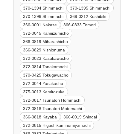
370-1394 Shimmachi
370-1395 Shimmachi
370-1396 Shimmachi
369-0212 Kushibiki
366-0001 Nakaze
366-0833 Tomori
372-0045 Kamiizumicho
366-0819 Miharashicho
366-0829 Nishionuma
372-0023 Kasukawacho
372-0814 Tanakamachi
370-0425 Tokugawacho
372-0044 Yasakacho
375-0013 Kamitozuka
372-0817 Tsunatori Hommachi
372-0818 Tsunatori Motomachi
366-0818 Kayaba
366-0019 Shingai
372-0815 Higashikaminomiyamachi
366-0832 Takabatake