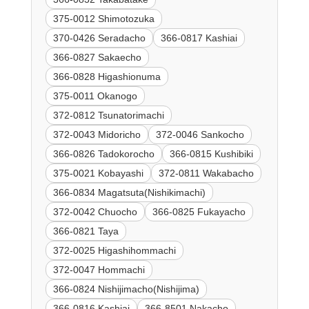
375-0012 Shimotozuka
370-0426 Seradacho
366-0817 Kashiai
366-0827 Sakaecho
366-0828 Higashionuma
375-0011 Okanogo
372-0812 Tsunatorimachi
372-0043 Midoricho
372-0046 Sankocho
366-0826 Tadokorocho
366-0815 Kushibiki
375-0021 Kobayashi
372-0811 Wakabacho
366-0834 Magatsuta(Nishikimachi)
372-0042 Chuocho
366-0825 Fukayacho
366-0821 Taya
372-0025 Higashihommachi
372-0047 Hommachi
366-0824 Nishijimacho(Nishijima)
366-0816 Kashiai
366-8501 Nakacho