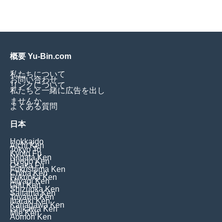
概要 Yu-Bin.com
私たちについて
お問い合わせ
リンクについて
私たちと一緒に広告を出し
ませんか
よくある質問
日本
Hokkaido
Aichi Ken
Tokyo To
Kyoto Fu
Niigata Ken
Hyogo Ken
Osaka Fu
Fukushima Ken
Chiba Ken
Fukuoka Ken
Miyagi Ken
Gifu Ken
Shizuoka Ken
Saitama Ken
Toyama Ken
Ibaraki Ken
Kanagawa Ken
Ishikawa Ken
Mie Ken
Aomori Ken