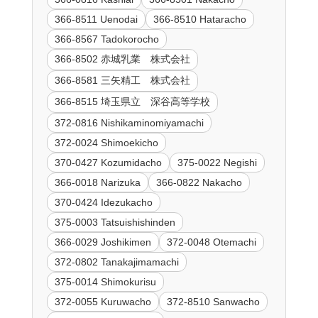
366-8511 Uenodai
366-8510 Hataracho
366-8567 Tadokorocho
366-8502 赤城乳業 株式会社
366-8581 三矢精工 株式会社
366-8515 埼玉県立 深谷高等学校
372-0816 Nishikaminomiyamachi
372-0024 Shimoekicho
370-0427 Kozumidacho
375-0022 Negishi
366-0018 Narizuka
366-0822 Nakacho
370-0424 Idezukacho
375-0003 Tatsuishishinden
366-0029 Joshikimen
372-0048 Otemachi
372-0802 Tanakajimamachi
375-0014 Shimokurisu
372-0055 Kuruwacho
372-8510 Sanwacho