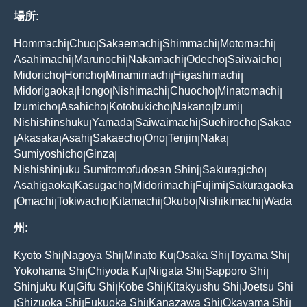
場所:
Hommachi
Chuo
Sakaemachi
Shimmachi
Motomachi
|
|
|
|
|
Asahimachi
Marunochi
Nakamachi
Odecho
Saiwaicho
|
|
|
|
|
Midoricho
Honcho
Minamimachi
Higashimachi
|
|
|
|
Midorigaoka
Hongo
Nishimachi
Chuocho
Minatomachi
|
|
|
|
|
Izumicho
Asahicho
Kotobukicho
Nakano
Izumi
|
|
|
|
|
Nishishinshuku
Yamada
Saiwaimachi
Suehirocho
Sakae
|
|
|
|
Akasaka
Asahi
Sakaecho
Ono
Tenjin
Naka
|
|
|
|
|
|
|
Sumiyoshicho
Ginza
|
|
Nishishinjuku Sumitomofudosan Shinj
Sakuragicho
|
|
Asahigaoka
Kasugacho
Midorimachi
Fujimi
Sakuragaoka
|
|
|
|
Omachi
Tokiwacho
Kitamachi
Okubo
Nishikimachi
Wada
|
|
|
|
|
|
州:
Kyoto Shi
Nagoya Shi
Minato Ku
Osaka Shi
Toyama Shi
|
|
|
|
|
Yokohama Shi
Chiyoda Ku
Niigata Shi
Sapporo Shi
|
|
|
|
Shinjuku Ku
Gifu Shi
Kobe Shi
Kitakyushu Shi
Joetsu Shi
|
|
|
|
Shizuoka Shi
Fukuoka Shi
Kanazawa Shi
Okayama Shi
|
|
|
|
|