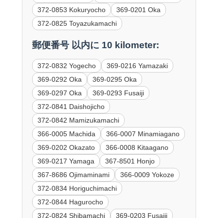
372-0853 Kokuryocho
369-0201 Oka
372-0825 Toyazukamachi
郵便番号 以内に 10 kilometer:
372-0832 Yogecho
369-0216 Yamazaki
369-0292 Oka
369-0295 Oka
369-0297 Oka
369-0293 Fusaiji
372-0841 Daishojicho
372-0842 Mamizukamachi
366-0005 Machida
366-0007 Minamiagano
369-0202 Okazato
366-0008 Kitaagano
369-0217 Yamaga
367-8501 Honjo
367-8686 Ojimaminami
366-0009 Yokoze
372-0834 Horiguchimachi
372-0844 Hagurocho
372-0824 Shibamachi
369-0203 Fusaiji