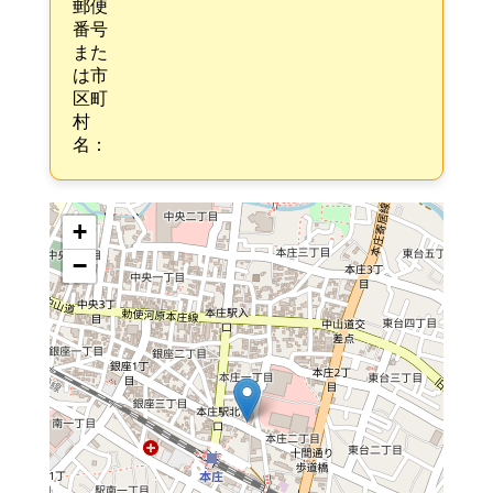
郵便
番号
また
は市
区町
村
名：
+
−