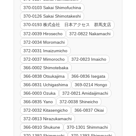
370-0103 Sakai Shimofuchina
370-0126 Sakai Shimotakeshi
370-0193 株式会社 日本アクセス 群馬支店
372-0039 Hirosecho
372-0822 Nakamachi
372-0034 Moromachi
372-0031 Imaizumicho
372-0037 Mimorocho
372-0823 Imaicho
366-0002 Shimotebaka
366-0838 Otsukajima
366-0836 Isegata
366-0831 Uchigashima
369-0214 Hongo
366-0003 Ozuka
372-0821 Amidaijimachi
366-0835 Yano
372-0038 Shineicho
372-0032 Kitasengicho
366-0837 Okiai
372-0813 Nirazukamachi
366-0810 Shukune
370-1301 Shimmachi
370-1392 Shimmachi
370-1393 Shimmachi