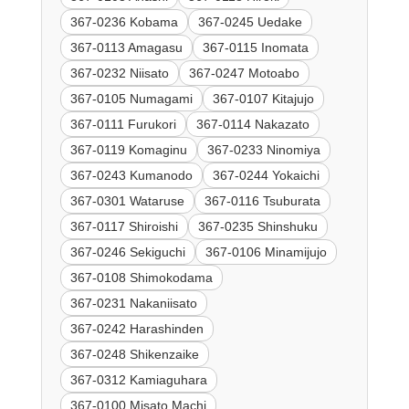
367-0236 Kobama
367-0245 Uedake
367-0113 Amagasu
367-0115 Inomata
367-0232 Niisato
367-0247 Motoabo
367-0105 Numagami
367-0107 Kitajujo
367-0111 Furukori
367-0114 Nakazato
367-0119 Komaginu
367-0233 Ninomiya
367-0243 Kumanodo
367-0244 Yokaichi
367-0301 Wataruse
367-0116 Tsuburata
367-0117 Shiroishi
367-0235 Shinshuku
367-0246 Sekiguchi
367-0106 Minamijujo
367-0108 Shimokodama
367-0231 Nakaniisato
367-0242 Harashinden
367-0248 Shikenzaike
367-0312 Kamiaguhara
367-0100 Misato Machi