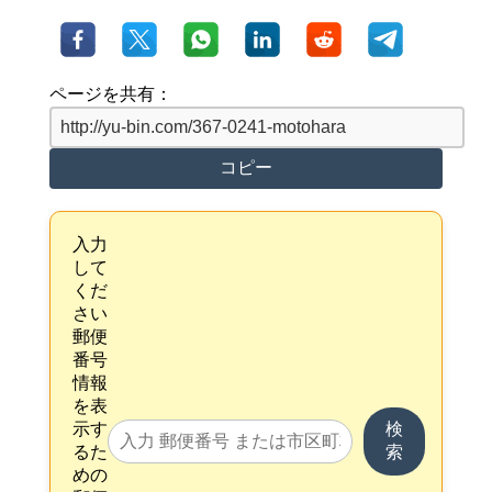
ページを共有：
コピー
入力
して
くだ
さい
郵便
番号
情報
を表
示す
検
るた
索
めの