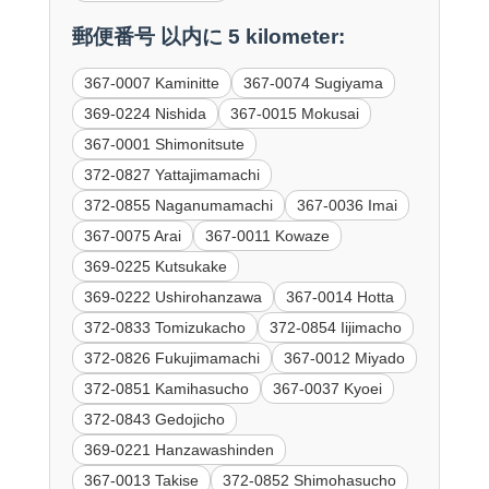
郵便番号 以内に 5 kilometer:
367-0007 Kaminitte
367-0074 Sugiyama
369-0224 Nishida
367-0015 Mokusai
367-0001 Shimonitsute
372-0827 Yattajimamachi
372-0855 Naganumamachi
367-0036 Imai
367-0075 Arai
367-0011 Kowaze
369-0225 Kutsukake
369-0222 Ushirohanzawa
367-0014 Hotta
372-0833 Tomizukacho
372-0854 Iijimacho
372-0826 Fukujimamachi
367-0012 Miyado
372-0851 Kamihasucho
367-0037 Kyoei
372-0843 Gedojicho
369-0221 Hanzawashinden
367-0013 Takise
372-0852 Shimohasucho