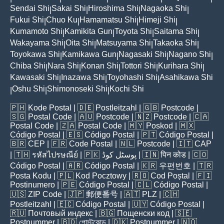
Sendai Shi
Sakai Shi
Hiroshima Shi
Nagaoka Shi
|
|
|
|
Fukui Shi
Chuo Ku
Hamamatsu Shi
Himeji Shi
|
|
|
|
Kumamoto Shi
Kamikita Gun
Toyota Shi
Saitama Shi
|
|
|
|
Wakayama Shi
Oita Shi
Matsuyama Shi
Takaoka Shi
|
|
|
|
Toyokawa Shi
Kamikawa Gun
Nagasaki Shi
Nagano Shi
|
|
|
|
Chiba Shi
Nara Shi
Konan Shi
Tottori Shi
Kurihara Shi
|
|
|
|
|
Kawasaki Shi
Inazawa Shi
Toyohashi Shi
Asahikawa Shi
|
|
|
Oshu Shi
Shimonoseki Shi
Kochi Shi
|
|
|
🇵🇭
Kode Postal
| 🇩🇪
Postleitzahl
| 🇬🇧
Postcode
|
🇸🇬
Postal Code
| 🇦🇺
Postcode
| 🇳🇿
Postcode
| 🇨🇦
Postal Code
| 🇿🇦
Postal Code
| 🇲🇾
Poskod
| 🇲🇽
Código Postal
| 🇪🇸
Código Postal
| 🇵🇹
Código Postal
|
🇧🇷
CEP
| 🇫🇷
Code Postal
| 🇳🇱
Postcode
| 🇮🇹
CAP
| 🇹🇭
รหัสไปรษณีย์
| 🇵🇰
پوسٹل کوڈ
| 🇮🇳
पिन कोड
| 🇨🇴
Código Postal
| 🇦🇷
Código Postal
| 🇰🇷
우편번호
| 🇹🇷
Posta Kodu
| 🇵🇱
Kod Pocztowy
| 🇷🇴
Cod Poștal
| 🇫🇮
Postinumero
| 🇵🇪
Código Postal
| 🇨🇱
Código Postal
|
🇺🇸
ZIP Code
| 🇯🇵
郵便番号
| 🇦🇹
PLZ
| 🇨🇭
Postleitzahl
| 🇪🇨
Código Postal
| 🇺🇾
Código Postal
|
🇷🇺
Почтовый индекс
| 🇧🇬
Пощенски код
| 🇸🇪
Postnummer
| 🇧🇩
পোস্টকোড
| 🇩🇰
Postnummer
| 🇳🇴