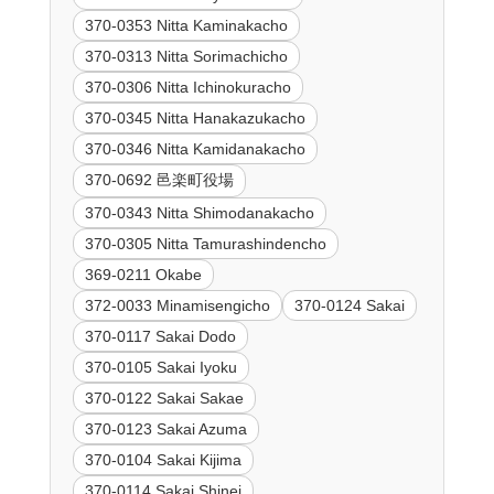
370-0353 Nitta Kaminakacho
370-0313 Nitta Sorimachicho
370-0306 Nitta Ichinokuracho
370-0345 Nitta Hanakazukacho
370-0346 Nitta Kamidanakacho
370-0692 邑楽町役場
370-0343 Nitta Shimodanakacho
370-0305 Nitta Tamurashindencho
369-0211 Okabe
372-0033 Minamisengicho
370-0124 Sakai
370-0117 Sakai Dodo
370-0105 Sakai Iyoku
370-0122 Sakai Sakae
370-0123 Sakai Azuma
370-0104 Sakai Kijima
370-0114 Sakai Shinei