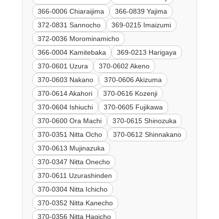
366-0006 Chiaraijima
366-0839 Yajima
372-0831 Sannocho
369-0215 Imaizumi
372-0036 Morominamicho
366-0004 Kamitebaka
369-0213 Harigaya
370-0601 Uzura
370-0602 Akeno
370-0603 Nakano
370-0606 Akizuma
370-0614 Akahori
370-0616 Kozenji
370-0604 Ishiuchi
370-0605 Fujikawa
370-0600 Ora Machi
370-0615 Shinozuka
370-0351 Nitta Ocho
370-0612 Shinnakano
370-0613 Mujinazuka
370-0347 Nitta Onecho
370-0611 Uzurashinden
370-0304 Nitta Ichicho
370-0352 Nitta Kanecho
370-0356 Nitta Hagicho