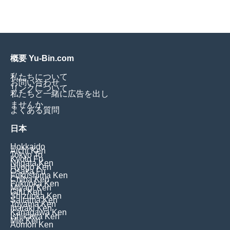
概要 Yu-Bin.com
私たちについて
お問い合わせ
リンクについて
私たちと一緒に広告を出し
ませんか
よくある質問
日本
Hokkaido
Aichi Ken
Tokyo To
Kyoto Fu
Niigata Ken
Hyogo Ken
Osaka Fu
Fukushima Ken
Chiba Ken
Fukuoka Ken
Miyagi Ken
Gifu Ken
Shizuoka Ken
Saitama Ken
Toyama Ken
Ibaraki Ken
Kanagawa Ken
Ishikawa Ken
Mie Ken
Aomori Ken