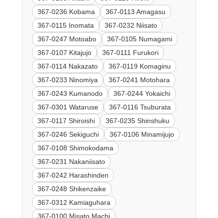
367-0236 Kobama
367-0113 Amagasu
367-0115 Inomata
367-0232 Niisato
367-0247 Motoabo
367-0105 Numagami
367-0107 Kitajujo
367-0111 Furukori
367-0114 Nakazato
367-0119 Komaginu
367-0233 Ninomiya
367-0241 Motohara
367-0243 Kumanodo
367-0244 Yokaichi
367-0301 Wataruse
367-0116 Tsuburata
367-0117 Shiroishi
367-0235 Shinshuku
367-0246 Sekiguchi
367-0106 Minamijujo
367-0108 Shimokodama
367-0231 Nakaniisato
367-0242 Harashinden
367-0248 Shikenzaike
367-0312 Kamiaguhara
367-0100 Misato Machi