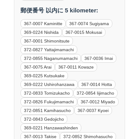
郵便番号 以内に 5 kilometer:
367-0007 Kaminitte
367-0074 Sugiyama
369-0224 Nishida
367-0015 Mokusai
367-0001 Shimonitsute
372-0827 Yattajimamachi
372-0855 Naganumamachi
367-0036 Imai
367-0075 Arai
367-0011 Kowaze
369-0225 Kutsukake
369-0222 Ushirohanzawa
367-0014 Hotta
372-0833 Tomizukacho
372-0854 Iijimacho
372-0826 Fukujimamachi
367-0012 Miyado
372-0851 Kamihasucho
367-0037 Kyoei
372-0843 Gedojicho
369-0221 Hanzawashinden
367-0013 Takise
372-0852 Shimohasucho