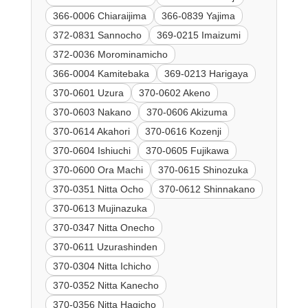
366-0006 Chiaraijima
366-0839 Yajima
372-0831 Sannocho
369-0215 Imaizumi
372-0036 Morominamicho
366-0004 Kamitebaka
369-0213 Harigaya
370-0601 Uzura
370-0602 Akeno
370-0603 Nakano
370-0606 Akizuma
370-0614 Akahori
370-0616 Kozenji
370-0604 Ishiuchi
370-0605 Fujikawa
370-0600 Ora Machi
370-0615 Shinozuka
370-0351 Nitta Ocho
370-0612 Shinnakano
370-0613 Mujinazuka
370-0347 Nitta Onecho
370-0611 Uzurashinden
370-0304 Nitta Ichicho
370-0352 Nitta Kanecho
370-0356 Nitta Hagicho