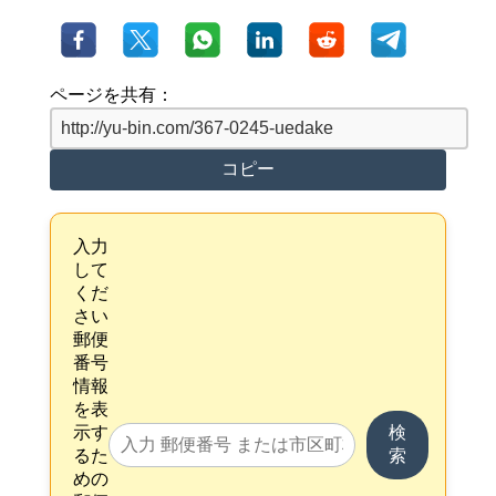
ページを共有：
コピー
入力
して
くだ
さい
郵便
番号
情報
を表
示す
検
るた
索
めの