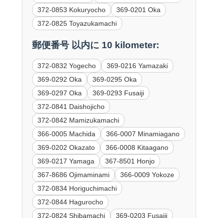
372-0853 Kokuryocho
369-0201 Oka
372-0825 Toyazukamachi
郵便番号 以内に 10 kilometer:
372-0832 Yogecho
369-0216 Yamazaki
369-0292 Oka
369-0295 Oka
369-0297 Oka
369-0293 Fusaiji
372-0841 Daishojicho
372-0842 Mamizukamachi
366-0005 Machida
366-0007 Minamiagano
369-0202 Okazato
366-0008 Kitaagano
369-0217 Yamaga
367-8501 Honjo
367-8686 Ojimaminami
366-0009 Yokoze
372-0834 Horiguchimachi
372-0844 Hagurocho
372-0824 Shibamachi
369-0203 Fusaiji