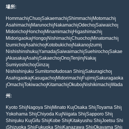
場所:
Hommachi
Chuo
Sakaemachi
Shimmachi
Motomachi
|
|
|
|
|
Asahimachi
Marunochi
Nakamachi
Odecho
Saiwaicho
|
|
|
|
|
Midoricho
Honcho
Minamimachi
Higashimachi
|
|
|
|
Midorigaoka
Hongo
Nishimachi
Chuocho
Minatomachi
|
|
|
|
|
Izumicho
Asahicho
Kotobukicho
Nakano
Izumi
|
|
|
|
|
Nishishinshuku
Yamada
Saiwaimachi
Suehirocho
Sakae
|
|
|
|
Akasaka
Asahi
Sakaecho
Ono
Tenjin
Naka
|
|
|
|
|
|
|
Sumiyoshicho
Ginza
|
|
Nishishinjuku Sumitomofudosan Shinj
Sakuragicho
|
|
Asahigaoka
Kasugacho
Midorimachi
Fujimi
Sakuragaoka
|
|
|
|
Omachi
Tokiwacho
Kitamachi
Okubo
Nishikimachi
Wada
|
|
|
|
|
|
州:
Kyoto Shi
Nagoya Shi
Minato Ku
Osaka Shi
Toyama Shi
|
|
|
|
|
Yokohama Shi
Chiyoda Ku
Niigata Shi
Sapporo Shi
|
|
|
|
Shinjuku Ku
Gifu Shi
Kobe Shi
Kitakyushu Shi
Joetsu Shi
|
|
|
|
Shizuoka Shi
Fukuoka Shi
Kanazawa Shi
Okayama Shi
|
|
|
|
|