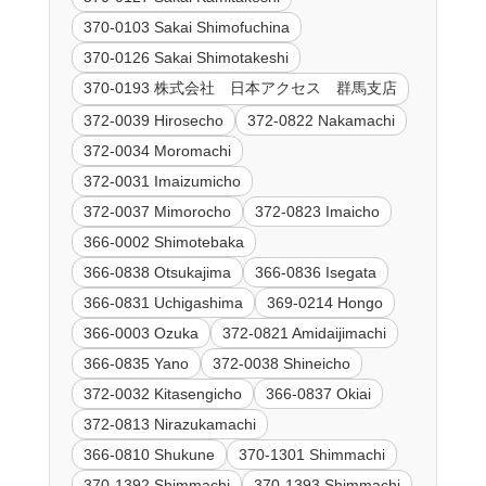
370-0103 Sakai Shimofuchina
370-0126 Sakai Shimotakeshi
370-0193 株式会社 日本アクセス 群馬支店
372-0039 Hirosecho
372-0822 Nakamachi
372-0034 Moromachi
372-0031 Imaizumicho
372-0037 Mimorocho
372-0823 Imaicho
366-0002 Shimotebaka
366-0838 Otsukajima
366-0836 Isegata
366-0831 Uchigashima
369-0214 Hongo
366-0003 Ozuka
372-0821 Amidaijimachi
366-0835 Yano
372-0038 Shineicho
372-0032 Kitasengicho
366-0837 Okiai
372-0813 Nirazukamachi
366-0810 Shukune
370-1301 Shimmachi
370-1392 Shimmachi
370-1393 Shimmachi