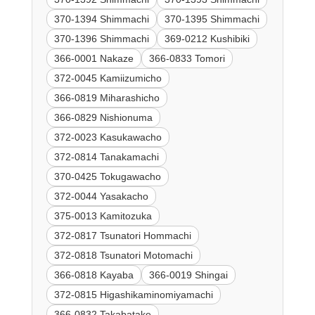
370-1394 Shimmachi
370-1395 Shimmachi
370-1396 Shimmachi
369-0212 Kushibiki
366-0001 Nakaze
366-0833 Tomori
372-0045 Kamiizumicho
366-0819 Miharashicho
366-0829 Nishionuma
372-0023 Kasukawacho
372-0814 Tanakamachi
370-0425 Tokugawacho
372-0044 Yasakacho
375-0013 Kamitozuka
372-0817 Tsunatori Hommachi
372-0818 Tsunatori Motomachi
366-0818 Kayaba
366-0019 Shingai
372-0815 Higashikaminomiyamachi
366-0832 Takabatake