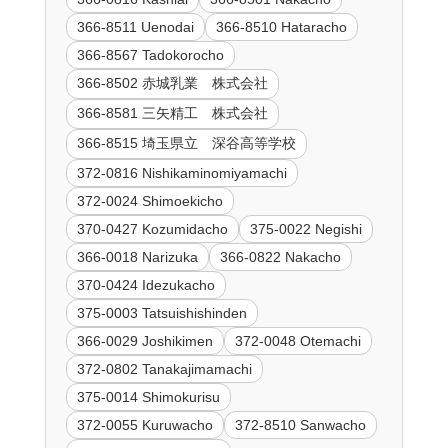
366-8511 Uenodai
366-8510 Hataracho
366-8567 Tadokorocho
366-8502 赤城乳業 株式会社
366-8581 三矢精工 株式会社
366-8515 埼玉県立 深谷高等学校
372-0816 Nishikaminomiyamachi
372-0024 Shimoekicho
370-0427 Kozumidacho
375-0022 Negishi
366-0018 Narizuka
366-0822 Nakacho
370-0424 Idezukacho
375-0003 Tatsuishishinden
366-0029 Joshikimen
372-0048 Otemachi
372-0802 Tanakajimamachi
375-0014 Shimokurisu
372-0055 Kuruwacho
372-8510 Sanwacho