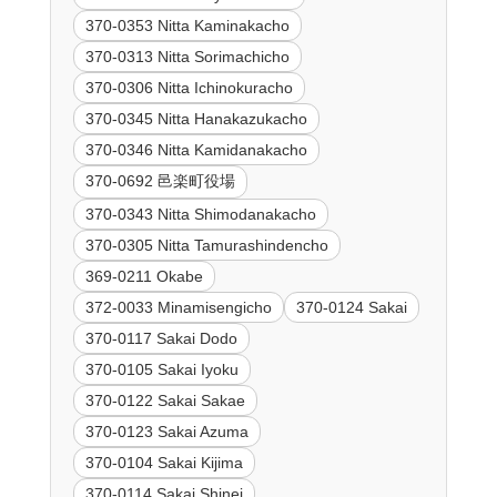
370-0353 Nitta Kaminakacho
370-0313 Nitta Sorimachicho
370-0306 Nitta Ichinokuracho
370-0345 Nitta Hanakazukacho
370-0346 Nitta Kamidanakacho
370-0692 邑楽町役場
370-0343 Nitta Shimodanakacho
370-0305 Nitta Tamurashindencho
369-0211 Okabe
372-0033 Minamisengicho
370-0124 Sakai
370-0117 Sakai Dodo
370-0105 Sakai Iyoku
370-0122 Sakai Sakae
370-0123 Sakai Azuma
370-0104 Sakai Kijima
370-0114 Sakai Shinei