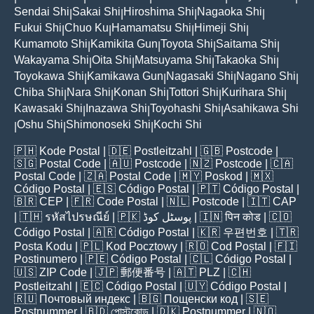
Sendai Shi
Sakai Shi
Hiroshima Shi
Nagaoka Shi
|
|
|
|
Fukui Shi
Chuo Ku
Hamamatsu Shi
Himeji Shi
|
|
|
|
Kumamoto Shi
Kamikita Gun
Toyota Shi
Saitama Shi
|
|
|
|
Wakayama Shi
Oita Shi
Matsuyama Shi
Takaoka Shi
|
|
|
|
Toyokawa Shi
Kamikawa Gun
Nagasaki Shi
Nagano Shi
|
|
|
|
Chiba Shi
Nara Shi
Konan Shi
Tottori Shi
Kurihara Shi
|
|
|
|
|
Kawasaki Shi
Inazawa Shi
Toyohashi Shi
Asahikawa Shi
|
|
|
Oshu Shi
Shimonoseki Shi
Kochi Shi
|
|
|
🇵🇭
Kode Postal
| 🇩🇪
Postleitzahl
| 🇬🇧
Postcode
|
🇸🇬
Postal Code
| 🇦🇺
Postcode
| 🇳🇿
Postcode
| 🇨🇦
Postal Code
| 🇿🇦
Postal Code
| 🇲🇾
Poskod
| 🇲🇽
Código Postal
| 🇪🇸
Código Postal
| 🇵🇹
Código Postal
|
🇧🇷
CEP
| 🇫🇷
Code Postal
| 🇳🇱
Postcode
| 🇮🇹
CAP
| 🇹🇭
รหัสไปรษณีย์
| 🇵🇰
پوسٹل کوڈ
| 🇮🇳
पिन कोड
| 🇨🇴
Código Postal
| 🇦🇷
Código Postal
| 🇰🇷
우편번호
| 🇹🇷
Posta Kodu
| 🇵🇱
Kod Pocztowy
| 🇷🇴
Cod Poștal
| 🇫🇮
Postinumero
| 🇵🇪
Código Postal
| 🇨🇱
Código Postal
|
🇺🇸
ZIP Code
| 🇯🇵
郵便番号
| 🇦🇹
PLZ
| 🇨🇭
Postleitzahl
| 🇪🇨
Código Postal
| 🇺🇾
Código Postal
|
🇷🇺
Почтовый индекс
| 🇧🇬
Пощенски код
| 🇸🇪
Postnummer
| 🇧🇩
পোস্টকোড
| 🇩🇰
Postnummer
| 🇳🇴