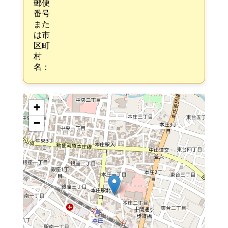
郵便
番号
また
は市
区町
村
名：
+
−