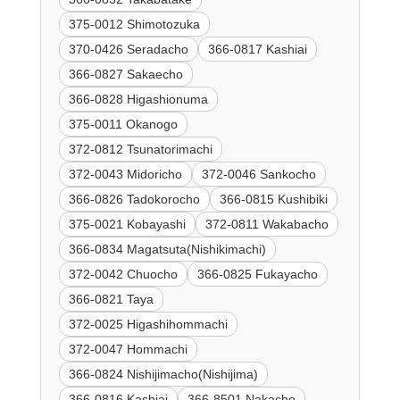
375-0012 Shimotozuka
370-0426 Seradacho
366-0817 Kashiai
366-0827 Sakaecho
366-0828 Higashionuma
375-0011 Okanogo
372-0812 Tsunatorimachi
372-0043 Midoricho
372-0046 Sankocho
366-0826 Tadokorocho
366-0815 Kushibiki
375-0021 Kobayashi
372-0811 Wakabacho
366-0834 Magatsuta(Nishikimachi)
372-0042 Chuocho
366-0825 Fukayacho
366-0821 Taya
372-0025 Higashihommachi
372-0047 Hommachi
366-0824 Nishijimacho(Nishijima)
366-0816 Kashiai
366-8501 Nakacho