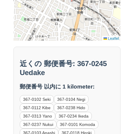
Leaflet
近くの 郵便番号: 367-0245
Uedake
郵便番号 以内に 1 kilometer:
367-0102 Seki
367-0104 Negi
367-0112 Kibe
367-0238 Hido
367-0313 Yano
367-0234 Ikeda
367-0237 Nukui
367-0101 Komoda
367-0103 Anashi
367-0118 Hiroki