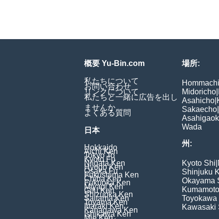
概要 Yu-Bin.com
場所:
私たちについて
Hommach
お問い合わせ
リンクについて
Midoricho
|
私たちと一緒に広告を出し
Asahicho
|
ませんか
Sakaecho
|
よくある質問
Asahigao
Wada
日本
州:
Hokkaido
Aichi Ken
Tokyo To
Kyoto Fu
Niigata Ken
Kyoto Shi
|
Hyogo Ken
Osaka Fu
Shinjuku 
Fukushima Ken
Chiba Ken
Okayama 
Fukuoka Ken
Miyagi Ken
Kumamoto
Gifu Ken
Shizuoka Ken
Saitama Ken
Toyokawa 
Toyama Ken
Ibaraki Ken
Kawasaki 
Kanagawa Ken
Ishikawa Ken
Mie Ken