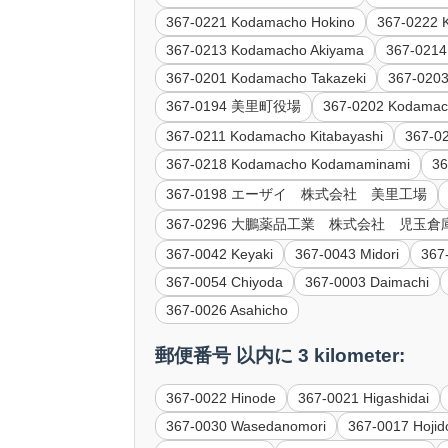
367-0221 Kodamacho Hokino
367-0222 
367-0213 Kodamacho Akiyama
367-0214
367-0201 Kodamacho Takazeki
367-0203
367-0194 美里町役場
367-0202 Kodamac
367-0211 Kodamacho Kitabayashi
367-0
367-0218 Kodamacho Kodamaminami
3
367-0198 エーザイ 株式会社 美里工場
367-0296 大鵬薬品工業 株式会社 児玉倉
367-0042 Keyaki
367-0043 Midori
367
367-0054 Chiyoda
367-0003 Daimachi
367-0026 Asahicho
郵便番号 以内に 3 kilometer:
367-0022 Hinode
367-0021 Higashidai
367-0030 Wasedanomori
367-0017 Hojid