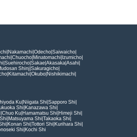
chi
|
Nakamachi
|
Odecho
|
Saiwaicho
|
machi
|
Chuocho
|
Minatomachi
|
Izumicho
|
hi
|
Suehirocho
|
Sakae
|
Akasaka
|
Asahi
|
fudosan Shinj
|
Sakuragicho
|
cho
|
Kitamachi
|
Okubo
|
Nishikimachi
|
hiyoda Ku
|
Niigata Shi
|
Sapporo Shi
|
ukuoka Shi
|
Kanazawa Shi
|
i
|
Chuo Ku
|
Hamamatsu Shi
|
Himeji Shi
|
 Shi
|
Matsuyama Shi
|
Takaoka Shi
|
Shi
|
Konan Shi
|
Tottori Shi
|
Kurihara Shi
|
noseki Shi
|
Kochi Shi