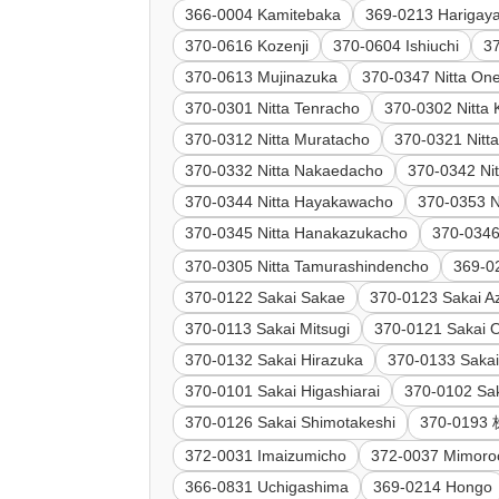
366-0004 Kamitebaka
369-0213 Harigay
370-0616 Kozenji
370-0604 Ishiuchi
3
370-0613 Mujinazuka
370-0347 Nitta On
370-0301 Nitta Tenracho
370-0302 Nitta 
370-0312 Nitta Muratacho
370-0321 Nitta
370-0332 Nitta Nakaedacho
370-0342 Ni
370-0344 Nitta Hayakawacho
370-0353 N
370-0345 Nitta Hanakazukacho
370-0346
370-0305 Nitta Tamurashindencho
369-0
370-0122 Sakai Sakae
370-0123 Sakai 
370-0113 Sakai Mitsugi
370-0121 Sakai 
370-0132 Sakai Hirazuka
370-0133 Sakai
370-0101 Sakai Higashiarai
370-0102 Sak
370-0126 Sakai Shimotakeshi
370-01
372-0031 Imaizumicho
372-0037 Mimoro
366-0831 Uchigashima
369-0214 Hongo