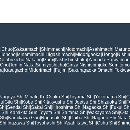
i
|
Chuo
|
Sakaemachi
|
Shimmachi
|
Motomachi
|
Asahimachi
|
Maruno
Honcho
|
Minamimachi
|
Higashimachi
|
Midorigaoka
|
Hongo
|
Nishi
Kotobukicho
|
Nakano
|
Izumi
|
Nishishinshuku
|
Yamada
|
Saiwaimac
Ono
|
Tenjin
|
Naka
|
Sumiyoshicho
|
Ginza
|
Nishishinjuku Sumitomo
ka
|
Kasugacho
|
Midorimachi
|
Fujimi
|
Sakuragaoka
|
Omachi
|
Tokiwa
Nagoya Shi
|
Minato Ku
|
Osaka Shi
|
Toyama Shi
|
Yokohama Shi
|
C
Ku
|
Gifu Shi
|
Kobe Shi
|
Kitakyushu Shi
|
Joetsu Shi
|
Shizuoka Shi
|
F
Shi
|
Sendai Shi
|
Sakai Shi
|
Hiroshima Shi
|
Nagaoka Shi
|
Fukui Sh
 Shi
|
Kamikita Gun
|
Toyota Shi
|
Saitama Shi
|
Wakayama Shi
|
Oita
Shi
|
Kamikawa Gun
|
Nagasaki Shi
|
Chiba Shi
|
Nagano Shi
|
Nara 
Shi
|
Inazawa Shi
|
Toyohashi Shi
|
Asahikawa Shi
|
Oshu Shi
|
Shimo