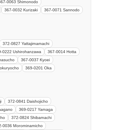
367-0063 Shimonodo
367-0032 Kurizaki
367-0071 Sannodo
372-0827 Yattajimamachi
9-0222 Ushirohanzawa
367-0014 Hotta
hasucho
367-0037 Kyoei
okuryocho
369-0201 Oka
i
372-0841 Daishojicho
taagano
369-0217 Yamaga
cho
372-0824 Shibamachi
2-0036 Morominamicho