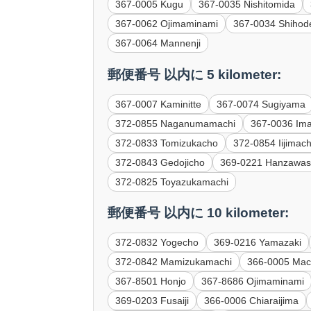
367-0005 Kugu
367-0035 Nishitomida
367-0062 Ojimaminami
367-0034 Shihod
367-0064 Mannenji
郵便番号 以内に 5 kilometer:
367-0007 Kaminitte
367-0074 Sugiyama
372-0855 Naganumamachi
367-0036 Ima
372-0833 Tomizukacho
372-0854 Iijimac
372-0843 Gedojicho
369-0221 Hanzawas
372-0825 Toyazukamachi
郵便番号 以内に 10 kilometer:
372-0832 Yogecho
369-0216 Yamazaki
372-0842 Mamizukamachi
366-0005 Mac
367-8501 Honjo
367-8686 Ojimaminami
369-0203 Fusaiji
366-0006 Chiaraijima