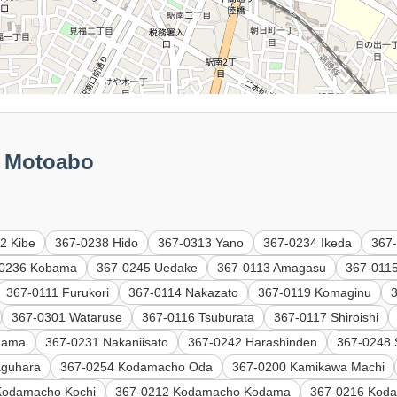
Motoabo
2 Kibe
367-0238 Hido
367-0313 Yano
367-0234 Ikeda
367
-0236 Kobama
367-0245 Uedake
367-0113 Amagasu
367-011
367-0111 Furukori
367-0114 Nakazato
367-0119 Komaginu
367-0301 Wataruse
367-0116 Tsuburata
367-0117 Shiroishi
dama
367-0231 Nakaniisato
367-0242 Harashinden
367-0248 
aguhara
367-0254 Kodamacho Oda
367-0200 Kamikawa Machi
Kodamacho Kochi
367-0212 Kodamacho Kodama
367-0216 Kod