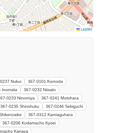
Leaflet
-0237 Nukui
367-0101 Komoda
5 Inomata
367-0232 Niisato
367-0233 Ninomiya
367-0241 Motohara
367-0235 Shinshuku
367-0246 Sekiguchi
Shikenzaike
367-0312 Kamiaguhara
367-0206 Kodamacho Kyoei
amacho Kanaya