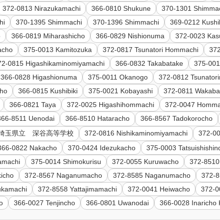
372-0813 Nirazukamachi
366-0810 Shukune
370-1301 Shimma
hi
370-1395 Shimmachi
370-1396 Shimmachi
369-0212 Kushib
o
366-0819 Miharashicho
366-0829 Nishionuma
372-0023 Ka
acho
375-0013 Kamitozuka
372-0817 Tsunatori Hommachi
372
72-0815 Higashikaminomiyamachi
366-0832 Takabatake
375-001
366-0828 Higashionuma
375-0011 Okanogo
372-0812 Tsunator
cho
366-0815 Kushibiki
375-0021 Kobayashi
372-0811 Wakab
366-0821 Taya
372-0025 Higashihommachi
372-0047 Homma
366-8511 Uenodai
366-8510 Hataracho
366-8567 Tadokorocho
15 埼玉県立 深谷高等学校
372-0816 Nishikaminomiyamachi
372-0
366-0822 Nakacho
370-0424 Idezukacho
375-0003 Tatsuishishi
amachi
375-0014 Shimokurisu
372-0055 Kuruwacho
372-851
icho
372-8567 Naganumacho
372-8585 Naganumacho
372-8
ukamachi
372-8558 Yattajimamachi
372-0041 Heiwacho
372-0
o
366-0027 Tenjincho
366-0801 Uwanodai
366-0028 Inaricho 