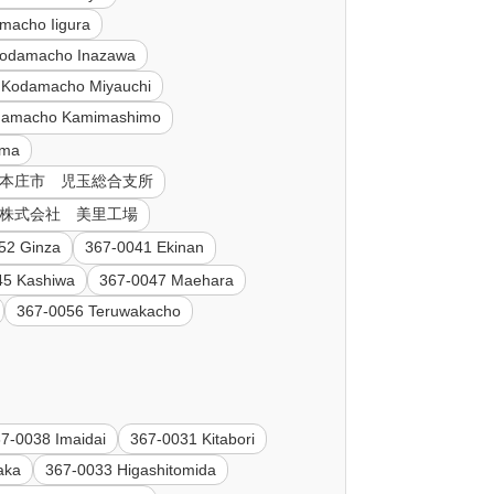
macho Iigura
Kodamacho Inazawa
 Kodamacho Miyauchi
damacho Kamimashimo
ama
98 本庄市 児玉総合支所
製薬 株式会社 美里工場
52 Ginza
367-0041 Ekinan
45 Kashiwa
367-0047 Maehara
367-0056 Teruwakacho
7-0038 Imaidai
367-0031 Kitabori
aka
367-0033 Higashitomida