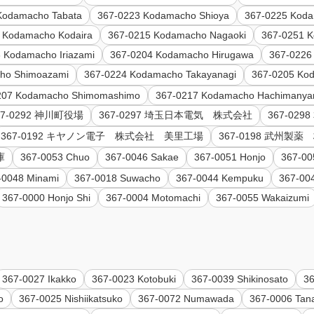
Kodamacho Tabata
367-0223 Kodamacho Shioya
367-0225 Koda
 Kodamacho Kodaira
367-0215 Kodamacho Nagaoki
367-0251 
 Kodamacho Iriazami
367-0204 Kodamacho Hirugawa
367-0226
ho Shimoazami
367-0224 Kodamacho Takayanagi
367-0205 Ko
207 Kodamacho Shimomashimo
367-0217 Kodamacho Hachimany
67-0292 神川町役場
367-0297 埼玉日本電気 株式会社
367-02
367-0192 キヤノン電子 株式会社 美里工場
367-0198 武州
庫
367-0053 Chuo
367-0046 Sakae
367-0051 Honjo
367-00
-0048 Minami
367-0018 Suwacho
367-0044 Kempuku
367-00
367-0000 Honjo Shi
367-0004 Motomachi
367-0055 Wakaizumi
367-0027 Ikakko
367-0023 Kotobuki
367-0039 Shikinosato
36
o
367-0025 Nishiikatsuko
367-0072 Numawada
367-0006 Tan