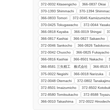
372-0032 Kitasengicho
366-0837 Okiai
370-1393 Shimmachi
370-1394 Shimmac
366-0833 Tomori
372-0045 Kamiizumich
370-0425 Tokugawacho
372-0044 Yasak
366-0818 Kayaba
366-0019 Shingai
3
366-0817 Kashiai
366-0827 Sakaecho
372-0046 Sankocho
366-0826 Tadokoro
372-0042 Chuocho
366-0825 Fukayacho
366-0816 Kashiai
366-8501 Nakacho
366-8581 三矢精工 株式会社
366-85
375-0022 Negishi
366-0018 Narizuka
372-0048 Otemachi
372-0802 Tanakajim
372-8501 Imaizumicho
372-8502 Kotobuk
372-8580 Tomitsukacho
372-8588 Toyaz
366-0010 Takashima
372-0022 Hinodech