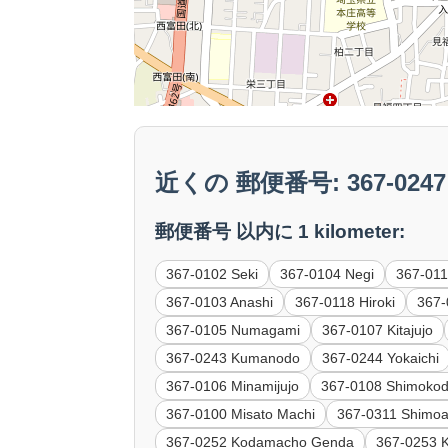
近くの 郵便番号: 367-0247 
郵便番号 以内に 1 kilometer:
367-0102 Seki
367-0104 Negi
367-011
367-0103 Anashi
367-0118 Hiroki
367
367-0105 Numagami
367-0107 Kitajujo
367-0243 Kumanodo
367-0244 Yokaichi
367-0106 Minamijujo
367-0108 Shimoko
367-0100 Misato Machi
367-0311 Shimo
367-0252 Kodamacho Genda
367-0253 