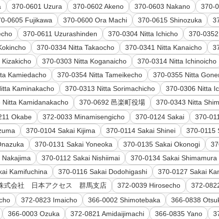
a
370-0601 Uzura
370-0602 Akeno
370-0603 Nakano
370-
70-0605 Fujikawa
370-0600 Ora Machi
370-0615 Shinozuka
3
echo
370-0611 Uzurashinden
370-0304 Nitta Ichicho
370-0352
Kokincho
370-0334 Nitta Takaocho
370-0341 Nitta Kanaicho
3
 Kizakicho
370-0303 Nitta Koganaicho
370-0314 Nitta Ichinoicho
tta Kamiedacho
370-0354 Nitta Tameikecho
370-0355 Nitta Gon
itta Kaminakacho
370-0313 Nitta Sorimachicho
370-0306 Nitta I
 Nitta Kamidanakacho
370-0692 邑楽町役場
370-0343 Nitta Sh
211 Okabe
372-0033 Minamisengicho
370-0124 Sakai
370-01
Azuma
370-0104 Sakai Kijima
370-0114 Sakai Shinei
370-0115 
Onazuka
370-0131 Sakai Yoneoka
370-0135 Sakai Okonogi
37
 Nakajima
370-0112 Sakai Nishiimai
370-0134 Sakai Shimamura
ai Kamifuchina
370-0116 Sakai Dodohigashi
370-0127 Sakai Ka
93 株式会社 日本アクセス 群馬支店
372-0039 Hirosecho
372-082
cho
372-0823 Imaicho
366-0002 Shimotebaka
366-0838 Otsu
366-0003 Ozuka
372-0821 Amidaijimachi
366-0835 Yano
3