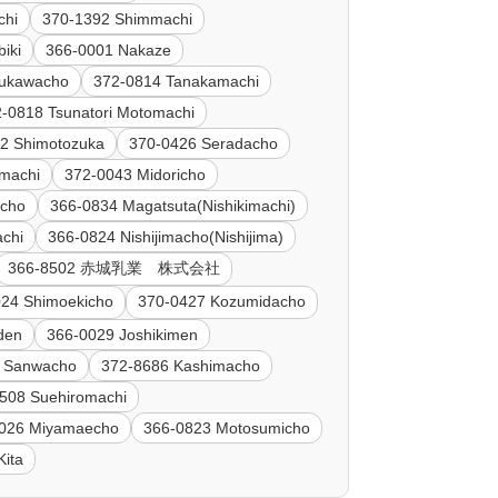
chi
370-1392 Shimmachi
iki
366-0001 Nakaze
sukawacho
372-0814 Tanakamachi
-0818 Tsunatori Motomachi
2 Shimotozuka
370-0426 Seradacho
imachi
372-0043 Midoricho
acho
366-0834 Magatsuta(Nishikimachi)
chi
366-0824 Nishijimacho(Nishijima)
366-8502 赤城乳業 株式会社
024 Shimoekicho
370-0427 Kozumidacho
nden
366-0029 Joshikimen
0 Sanwacho
372-8686 Kashimacho
508 Suehiromachi
026 Miyamaecho
366-0823 Motosumicho
Kita