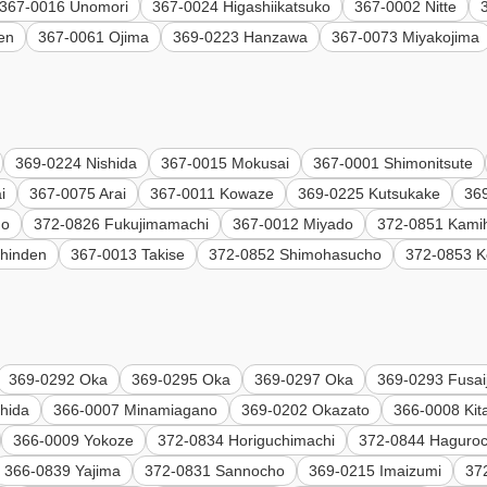
367-0016 Unomori
367-0024 Higashiikatsuko
367-0002 Nitte
en
367-0061 Ojima
369-0223 Hanzawa
367-0073 Miyakojima
369-0224 Nishida
367-0015 Mokusai
367-0001 Shimonitsute
i
367-0075 Arai
367-0011 Kowaze
369-0225 Kutsukake
36
ho
372-0826 Fukujimamachi
367-0012 Miyado
372-0851 Kami
hinden
367-0013 Takise
372-0852 Shimohasucho
372-0853 K
369-0292 Oka
369-0295 Oka
369-0297 Oka
369-0293 Fusaij
hida
366-0007 Minamiagano
369-0202 Okazato
366-0008 Ki
366-0009 Yokoze
372-0834 Horiguchimachi
372-0844 Haguro
366-0839 Yajima
372-0831 Sannocho
369-0215 Imaizumi
37