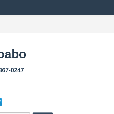
oabo
7-0247