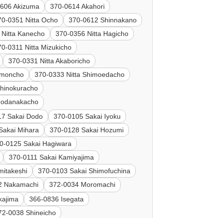
0606 Akizuma
370-0614 Akahori
70-0351 Nitta Ocho
370-0612 Shinnakano
 Nitta Kanecho
370-0356 Nitta Hagicho
70-0311 Nitta Mizukicho
370-0331 Nitta Akaboricho
emoncho
370-0333 Nitta Shimoedacho
chinokuracho
imodanakacho
17 Sakai Dodo
370-0105 Sakai Iyoku
Sakai Mihara
370-0128 Sakai Hozumi
0-0125 Sakai Hagiwara
370-0111 Sakai Kamiyajima
mitakeshi
370-0103 Sakai Shimofuchina
2 Nakamachi
372-0034 Moromachi
kajima
366-0836 Isegata
72-0038 Shineicho