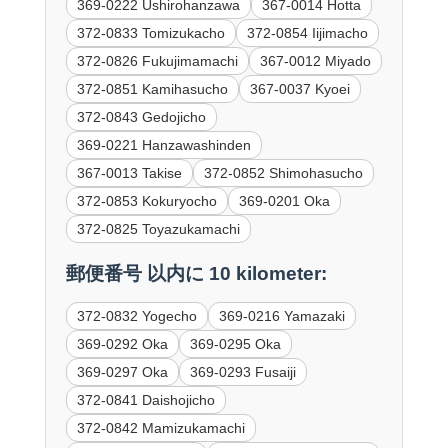
369-0222 Ushirohanzawa
367-0014 Hotta
372-0833 Tomizukacho
372-0854 Iijimacho
372-0826 Fukujimamachi
367-0012 Miyado
372-0851 Kamihasucho
367-0037 Kyoei
372-0843 Gedojicho
369-0221 Hanzawashinden
367-0013 Takise
372-0852 Shimohasucho
372-0853 Kokuryocho
369-0201 Oka
372-0825 Toyazukamachi
郵便番号 以内に 10 kilometer:
372-0832 Yogecho
369-0216 Yamazaki
369-0292 Oka
369-0295 Oka
369-0297 Oka
369-0293 Fusaiji
372-0841 Daishojicho
372-0842 Mamizukamachi