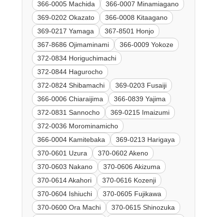
366-0005 Machida
366-0007 Minamiagano
369-0202 Okazato
366-0008 Kitaagano
369-0217 Yamaga
367-8501 Honjo
367-8686 Ojimaminami
366-0009 Yokoze
372-0834 Horiguchimachi
372-0844 Hagurocho
372-0824 Shibamachi
369-0203 Fusaiji
366-0006 Chiaraijima
366-0839 Yajima
372-0831 Sannocho
369-0215 Imaizumi
372-0036 Morominamicho
366-0004 Kamitebaka
369-0213 Harigaya
370-0601 Uzura
370-0602 Akeno
370-0603 Nakano
370-0606 Akizuma
370-0614 Akahori
370-0616 Kozenji
370-0604 Ishiuchi
370-0605 Fujikawa
370-0600 Ora Machi
370-0615 Shinozuka