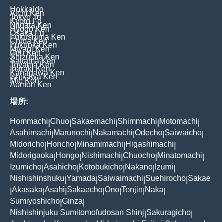
Hokkaido
Aichi Ken
Tokyo To
Kyoto Fu
Niigata Ken
Hyogo Ken
Osaka Fu
Fukushima Ken
Chiba Ken
Fukuoka Ken
Miyagi Ken
Gifu Ken
Shizuoka Ken
Saitama Ken
Toyama Ken
Ibaraki Ken
Kanagawa Ken
Ishikawa Ken
Mie Ken
Aomori Ken
場所:
Hommachi
Chuo
Sakaemachi
Shimmachi
Motomachi
|
|
|
|
|
Asahimachi
Marunochi
Nakamachi
Odecho
Saiwaicho
|
|
|
|
|
Midoricho
Honcho
Minamimachi
Higashimachi
|
|
|
|
Midorigaoka
Hongo
Nishimachi
Chuocho
Minatomachi
|
|
|
|
|
Izumicho
Asahicho
Kotobukicho
Nakano
Izumi
|
|
|
|
|
Nishishinshuku
Yamada
Saiwaimachi
Suehirocho
Sakae
|
|
|
|
Akasaka
Asahi
Sakaecho
Ono
Tenjin
Naka
|
|
|
|
|
|
|
Sumiyoshicho
Ginza
|
|
Nishishinjuku Sumitomofudosan Shinj
Sakuragicho
|
|