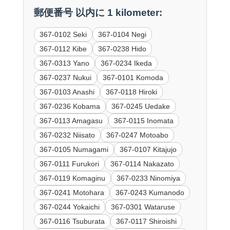
郵便番号 以内に 1 kilometer:
367-0102 Seki
367-0104 Negi
367-0112 Kibe
367-0238 Hido
367-0313 Yano
367-0234 Ikeda
367-0237 Nukui
367-0101 Komoda
367-0103 Anashi
367-0118 Hiroki
367-0236 Kobama
367-0245 Uedake
367-0113 Amagasu
367-0115 Inomata
367-0232 Niisato
367-0247 Motoabo
367-0105 Numagami
367-0107 Kitajujo
367-0111 Furukori
367-0114 Nakazato
367-0119 Komaginu
367-0233 Ninomiya
367-0241 Motohara
367-0243 Kumanodo
367-0244 Yokaichi
367-0301 Wataruse
367-0116 Tsuburata
367-0117 Shiroishi