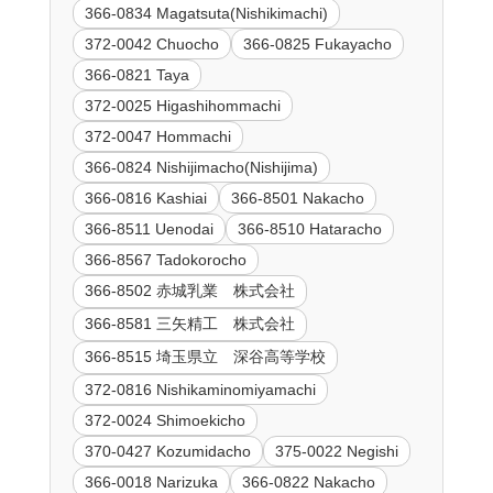
366-0834 Magatsuta(Nishikimachi)
372-0042 Chuocho
366-0825 Fukayacho
366-0821 Taya
372-0025 Higashihommachi
372-0047 Hommachi
366-0824 Nishijimacho(Nishijima)
366-0816 Kashiai
366-8501 Nakacho
366-8511 Uenodai
366-8510 Hataracho
366-8567 Tadokorocho
366-8502 赤城乳業 株式会社
366-8581 三矢精工 株式会社
366-8515 埼玉県立 深谷高等学校
372-0816 Nishikaminomiyamachi
372-0024 Shimoekicho
370-0427 Kozumidacho
375-0022 Negishi
366-0018 Narizuka
366-0822 Nakacho