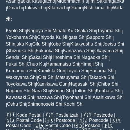
Asahigaoka
Kasugacho
Midorimachi
Fujimi
Sakuragaoka
|
|
|
|
Omachi
Tokiwacho
Kitamachi
Okubo
Nishikimachi
Wada
|
|
|
|
|
|
州:
Kyoto Shi
Nagoya Shi
Minato Ku
Osaka Shi
Toyama Shi
|
|
|
|
|
Yokohama Shi
Chiyoda Ku
Niigata Shi
Sapporo Shi
|
|
|
|
Shinjuku Ku
Gifu Shi
Kobe Shi
Kitakyushu Shi
Joetsu Shi
|
|
|
|
Shizuoka Shi
Fukuoka Shi
Kanazawa Shi
Okayama Shi
|
|
|
|
|
Sendai Shi
Sakai Shi
Hiroshima Shi
Nagaoka Shi
|
|
|
|
Fukui Shi
Chuo Ku
Hamamatsu Shi
Himeji Shi
|
|
|
|
Kumamoto Shi
Kamikita Gun
Toyota Shi
Saitama Shi
|
|
|
|
Wakayama Shi
Oita Shi
Matsuyama Shi
Takaoka Shi
|
|
|
|
Toyokawa Shi
Kamikawa Gun
Nagasaki Shi
Chiba Shi
|
|
|
|
Nagano Shi
Nara Shi
Konan Shi
Tottori Shi
Kurihara Shi
|
|
|
|
|
Kawasaki Shi
Inazawa Shi
Toyohashi Shi
Asahikawa Shi
|
|
|
Oshu Shi
Shimonoseki Shi
Kochi Shi
|
|
|
🇵🇭
Kode Postal
| 🇩🇪
Postleitzahl
| 🇬🇧
Postcode
|
🇸🇬
Postal Code
| 🇦🇺
Postcode
| 🇳🇿
Postcode
| 🇨🇦
Postal Code
| 🇿🇦
Postal Code
| 🇲🇾
Poskod
| 🇲🇽