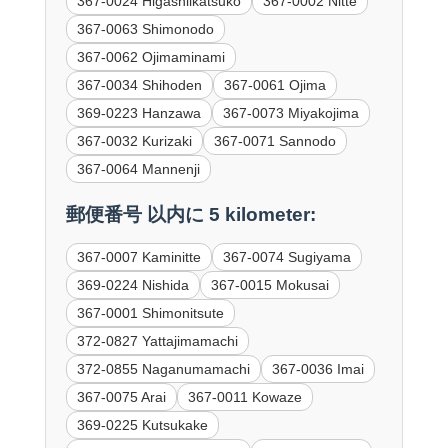
367-0024 Higashiikatsuko
367-0002 Nitte
367-0063 Shimonodo
367-0062 Ojimaminami
367-0034 Shihoden
367-0061 Ojima
369-0223 Hanzawa
367-0073 Miyakojima
367-0032 Kurizaki
367-0071 Sannodo
367-0064 Mannenji
郵便番号 以内に 5 kilometer:
367-0007 Kaminitte
367-0074 Sugiyama
369-0224 Nishida
367-0015 Mokusai
367-0001 Shimonitsute
372-0827 Yattajimamachi
372-0855 Naganumamachi
367-0036 Imai
367-0075 Arai
367-0011 Kowaze
369-0225 Kutsukake