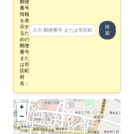
郵便
番号
情報
を表
示す
検
るた
索
めの
郵便
番号
また
は市
区町
村
名：
+
−