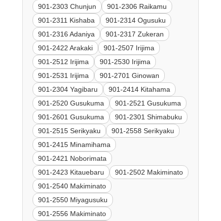
901-2303 Chunjun
901-2306 Raikamu
901-2311 Kishaba
901-2314 Ogusuku
901-2316 Adaniya
901-2317 Zukeran
901-2422 Arakaki
901-2507 Irijima
901-2512 Irijima
901-2530 Irijima
901-2531 Irijima
901-2701 Ginowan
901-2304 Yagibaru
901-2414 Kitahama
901-2520 Gusukuma
901-2521 Gusukuma
901-2601 Gusukuma
901-2301 Shimabuku
901-2515 Serikyaku
901-2558 Serikyaku
901-2415 Minamihama
901-2421 Noborimata
901-2423 Kitauebaru
901-2502 Makiminato
901-2540 Makiminato
901-2550 Miyagusuku
901-2556 Makiminato