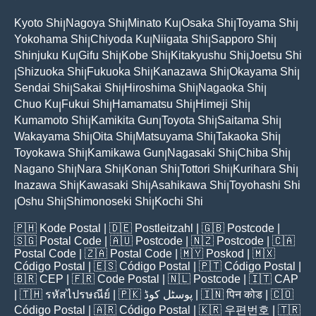
Kyoto Shi
Nagoya Shi
Minato Ku
Osaka Shi
Toyama Shi
|
|
|
|
|
Yokohama Shi
Chiyoda Ku
Niigata Shi
Sapporo Shi
|
|
|
|
Shinjuku Ku
Gifu Shi
Kobe Shi
Kitakyushu Shi
Joetsu Shi
|
|
|
|
Shizuoka Shi
Fukuoka Shi
Kanazawa Shi
Okayama Shi
|
|
|
|
|
Sendai Shi
Sakai Shi
Hiroshima Shi
Nagaoka Shi
|
|
|
|
Chuo Ku
Fukui Shi
Hamamatsu Shi
Himeji Shi
|
|
|
|
Kumamoto Shi
Kamikita Gun
Toyota Shi
Saitama Shi
|
|
|
|
Wakayama Shi
Oita Shi
Matsuyama Shi
Takaoka Shi
|
|
|
|
Toyokawa Shi
Kamikawa Gun
Nagasaki Shi
Chiba Shi
|
|
|
|
Nagano Shi
Nara Shi
Konan Shi
Tottori Shi
Kurihara Shi
|
|
|
|
|
Inazawa Shi
Kawasaki Shi
Asahikawa Shi
Toyohashi Shi
|
|
|
Oshu Shi
Shimonoseki Shi
Kochi Shi
|
|
|
🇵🇭
Kode Postal
| 🇩🇪
Postleitzahl
| 🇬🇧
Postcode
|
🇸🇬
Postal Code
| 🇦🇺
Postcode
| 🇳🇿
Postcode
| 🇨🇦
Postal Code
| 🇿🇦
Postal Code
| 🇲🇾
Poskod
| 🇲🇽
Código Postal
| 🇪🇸
Código Postal
| 🇵🇹
Código Postal
|
🇧🇷
CEP
| 🇫🇷
Code Postal
| 🇳🇱
Postcode
| 🇮🇹
CAP
| 🇹🇭
รหัสไปรษณีย์
| 🇵🇰
پوسٹل کوڈ
| 🇮🇳
पिन कोड
| 🇨🇴
Código Postal
| 🇦🇷
Código Postal
| 🇰🇷
우편번호
| 🇹🇷