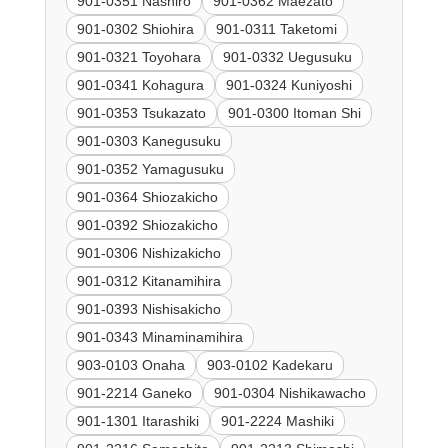
901-0351 Nashiro
901-0362 Maezato
901-0302 Shiohira
901-0311 Taketomi
901-0321 Toyohara
901-0332 Uegusuku
901-0341 Kohagura
901-0324 Kuniyoshi
901-0353 Tsukazato
901-0300 Itoman Shi
901-0303 Kanegusuku
901-0352 Yamagusuku
901-0364 Shiozakicho
901-0392 Shiozakicho
901-0306 Nishizakicho
901-0312 Kitanamihira
901-0393 Nishisakicho
901-0343 Minaminamihira
903-0103 Onaha
903-0102 Kadekaru
901-2214 Ganeko
901-0304 Nishikawacho
901-1301 Itarashiki
901-2224 Mashiki