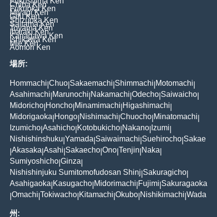
Fukushima Ken
Chiba Ken
Fukuoka Ken
Miyagi Ken
Gifu Ken
Shizuoka Ken
Saitama Ken
Toyama Ken
Ibaraki Ken
Kanagawa Ken
Ishikawa Ken
Mie Ken
Aomori Ken
場所:
Hommachi
Chuo
Sakaemachi
Shimmachi
Motomachi
|
|
|
|
|
Asahimachi
Marunochi
Nakamachi
Odecho
Saiwaicho
|
|
|
|
|
Midoricho
Honcho
Minamimachi
Higashimachi
|
|
|
|
Midorigaoka
Hongo
Nishimachi
Chuocho
Minatomachi
|
|
|
|
|
Izumicho
Asahicho
Kotobukicho
Nakano
Izumi
|
|
|
|
|
Nishishinshuku
Yamada
Saiwaimachi
Suehirocho
Sakae
|
|
|
|
Akasaka
Asahi
Sakaecho
Ono
Tenjin
Naka
|
|
|
|
|
|
|
Sumiyoshicho
Ginza
|
|
Nishishinjuku Sumitomofudosan Shinj
Sakuragicho
|
|
Asahigaoka
Kasugacho
Midorimachi
Fujimi
Sakuragaoka
|
|
|
|
Omachi
Tokiwacho
Kitamachi
Okubo
Nishikimachi
Wada
|
|
|
|
|
|
州: