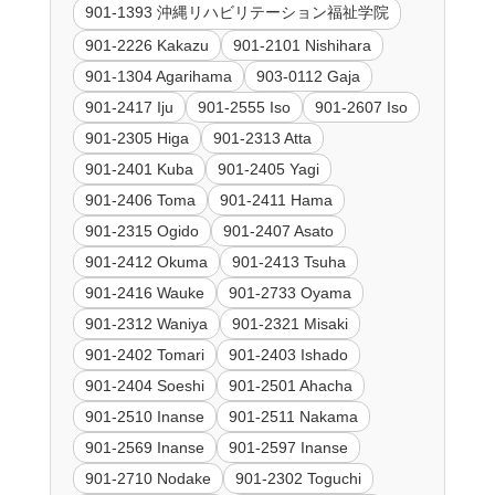
901-1393 沖縄リハビリテーション福祉学院
901-2226 Kakazu
901-2101 Nishihara
901-1304 Agarihama
903-0112 Gaja
901-2417 Iju
901-2555 Iso
901-2607 Iso
901-2305 Higa
901-2313 Atta
901-2401 Kuba
901-2405 Yagi
901-2406 Toma
901-2411 Hama
901-2315 Ogido
901-2407 Asato
901-2412 Okuma
901-2413 Tsuha
901-2416 Wauke
901-2733 Oyama
901-2312 Waniya
901-2321 Misaki
901-2402 Tomari
901-2403 Ishado
901-2404 Soeshi
901-2501 Ahacha
901-2510 Inanse
901-2511 Nakama
901-2569 Inanse
901-2597 Inanse
901-2710 Nodake
901-2302 Toguchi