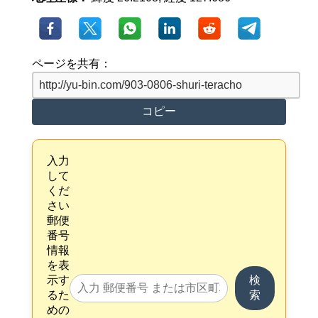
ページを共有：
コピー
入力
して
くだ
さい
郵便
番号
情報
を表
示す
検
るた
索
めの