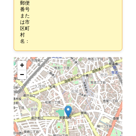
郵便
番号
また
は市
区町
村
名：
+
−