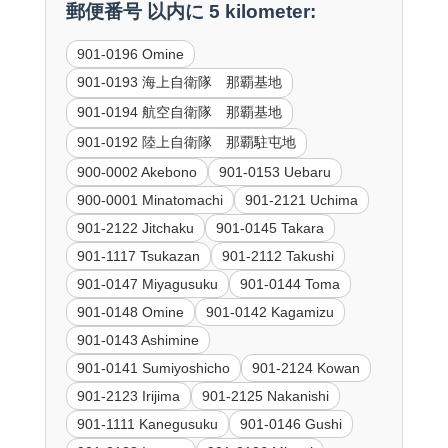
郵便番号 以内に 5 kilometer:
901-0196 Omine
901-0193 海上自衛隊 那覇基地
901-0194 航空自衛隊 那覇基地
901-0192 陸上自衛隊 那覇駐屯地
900-0002 Akebono
901-0153 Uebaru
900-0001 Minatomachi
901-2121 Uchima
901-2122 Jitchaku
901-0145 Takara
901-1117 Tsukazan
901-2112 Takushi
901-0147 Miyagusuku
901-0144 Toma
901-0148 Omine
901-0142 Kagamizu
901-0143 Ashimine
901-0141 Sumiyoshicho
901-2124 Kowan
901-2123 Irijima
901-2125 Nakanishi
901-1111 Kanegusuku
901-0146 Gushi