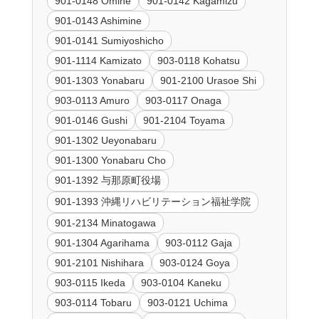
901-0148 Omine
901-0142 Kagamizu
901-0143 Ashimine
901-0141 Sumiyoshicho
901-1114 Kamizato
903-0118 Kohatsu
901-1303 Yonabaru
901-2100 Urasoe Shi
903-0113 Amuro
903-0117 Onaga
901-0146 Gushi
901-2104 Toyama
901-1302 Ueyonabaru
901-1300 Yonabaru Cho
901-1392 与那原町役場
901-1393 沖縄リハビリテーション福祉学院
901-2134 Minatogawa
901-1304 Agarihama
903-0112 Gaja
901-2101 Nishihara
903-0124 Goya
903-0115 Ikeda
903-0104 Kaneku
903-0114 Tobaru
903-0121 Uchima