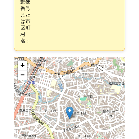
郵便
番号
また
は市
区町
村
名：
+
−