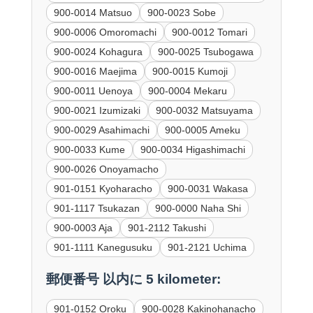
900-0014 Matsuo
900-0023 Sobe
900-0006 Omoromachi
900-0012 Tomari
900-0024 Kohagura
900-0025 Tsubogawa
900-0016 Maejima
900-0015 Kumoji
900-0011 Uenoya
900-0004 Mekaru
900-0021 Izumizaki
900-0032 Matsuyama
900-0029 Asahimachi
900-0005 Ameku
900-0033 Kume
900-0034 Higashimachi
900-0026 Onoyamacho
901-0151 Kyoharacho
900-0031 Wakasa
901-1117 Tsukazan
900-0000 Naha Shi
900-0003 Aja
901-2112 Takushi
901-1111 Kanegusuku
901-2121 Uchima
郵便番号 以内に 5 kilometer:
901-0152 Oroku
900-0028 Kakinohanacho