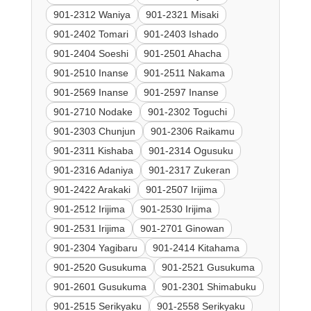
901-2312 Waniya
901-2321 Misaki
901-2402 Tomari
901-2403 Ishado
901-2404 Soeshi
901-2501 Ahacha
901-2510 Inanse
901-2511 Nakama
901-2569 Inanse
901-2597 Inanse
901-2710 Nodake
901-2302 Toguchi
901-2303 Chunjun
901-2306 Raikamu
901-2311 Kishaba
901-2314 Ogusuku
901-2316 Adaniya
901-2317 Zukeran
901-2422 Arakaki
901-2507 Irijima
901-2512 Irijima
901-2530 Irijima
901-2531 Irijima
901-2701 Ginowan
901-2304 Yagibaru
901-2414 Kitahama
901-2520 Gusukuma
901-2521 Gusukuma
901-2601 Gusukuma
901-2301 Shimabuku
901-2515 Serikyaku
901-2558 Serikyaku