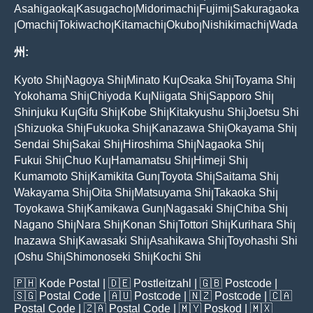
Asahigaoka
Kasugacho
Midorimachi
Fujimi
Sakuragaoka
|
|
|
|
Omachi
Tokiwacho
Kitamachi
Okubo
Nishikimachi
Wada
|
|
|
|
|
|
州:
Kyoto Shi
Nagoya Shi
Minato Ku
Osaka Shi
Toyama Shi
|
|
|
|
|
Yokohama Shi
Chiyoda Ku
Niigata Shi
Sapporo Shi
|
|
|
|
Shinjuku Ku
Gifu Shi
Kobe Shi
Kitakyushu Shi
Joetsu Shi
|
|
|
|
Shizuoka Shi
Fukuoka Shi
Kanazawa Shi
Okayama Shi
|
|
|
|
|
Sendai Shi
Sakai Shi
Hiroshima Shi
Nagaoka Shi
|
|
|
|
Fukui Shi
Chuo Ku
Hamamatsu Shi
Himeji Shi
|
|
|
|
Kumamoto Shi
Kamikita Gun
Toyota Shi
Saitama Shi
|
|
|
|
Wakayama Shi
Oita Shi
Matsuyama Shi
Takaoka Shi
|
|
|
|
Toyokawa Shi
Kamikawa Gun
Nagasaki Shi
Chiba Shi
|
|
|
|
Nagano Shi
Nara Shi
Konan Shi
Tottori Shi
Kurihara Shi
|
|
|
|
|
Inazawa Shi
Kawasaki Shi
Asahikawa Shi
Toyohashi Shi
|
|
|
Oshu Shi
Shimonoseki Shi
Kochi Shi
|
|
|
🇵🇭
Kode Postal
| 🇩🇪
Postleitzahl
| 🇬🇧
Postcode
|
🇸🇬
Postal Code
| 🇦🇺
Postcode
| 🇳🇿
Postcode
| 🇨🇦
Postal Code
| 🇿🇦
Postal Code
| 🇲🇾
Poskod
| 🇲🇽