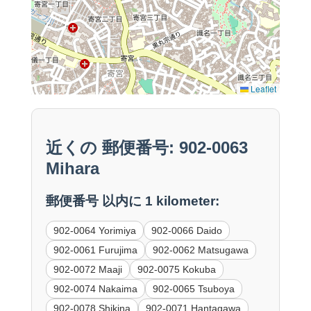
Leaflet
近くの 郵便番号: 902-0063
Mihara
郵便番号 以内に 1 kilometer:
902-0064 Yorimiya
902-0066 Daido
902-0061 Furujima
902-0062 Matsugawa
902-0072 Maaji
902-0075 Kokuba
902-0074 Nakaima
902-0065 Tsuboya
902-0078 Shikina
902-0071 Hantagawa