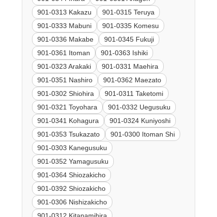
901-0313 Kakazu
901-0315 Teruya
901-0333 Mabuni
901-0335 Komesu
901-0336 Makabe
901-0345 Fukuji
901-0361 Itoman
901-0363 Ishiki
901-0323 Arakaki
901-0331 Maehira
901-0351 Nashiro
901-0362 Maezato
901-0302 Shiohira
901-0311 Taketomi
901-0321 Toyohara
901-0332 Uegusuku
901-0341 Kohagura
901-0324 Kuniyoshi
901-0353 Tsukazato
901-0300 Itoman Shi
901-0303 Kanegusuku
901-0352 Yamagusuku
901-0364 Shiozakicho
901-0392 Shiozakicho
901-0306 Nishizakicho
901-0312 Kitanamihira