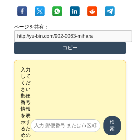
ページを共有：
コピー
入力
して
くだ
さい
郵便
番号
情報
を表
示す
検
るた
索
めの