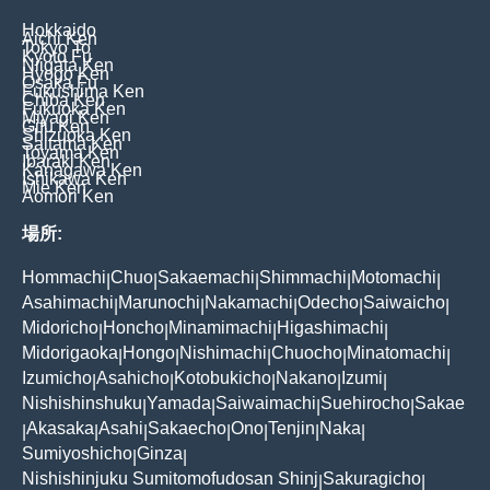
Hokkaido
Aichi Ken
Tokyo To
Kyoto Fu
Niigata Ken
Hyogo Ken
Osaka Fu
Fukushima Ken
Chiba Ken
Fukuoka Ken
Miyagi Ken
Gifu Ken
Shizuoka Ken
Saitama Ken
Toyama Ken
Ibaraki Ken
Kanagawa Ken
Ishikawa Ken
Mie Ken
Aomori Ken
場所:
Hommachi
Chuo
Sakaemachi
Shimmachi
Motomachi
|
|
|
|
|
Asahimachi
Marunochi
Nakamachi
Odecho
Saiwaicho
|
|
|
|
|
Midoricho
Honcho
Minamimachi
Higashimachi
|
|
|
|
Midorigaoka
Hongo
Nishimachi
Chuocho
Minatomachi
|
|
|
|
|
Izumicho
Asahicho
Kotobukicho
Nakano
Izumi
|
|
|
|
|
Nishishinshuku
Yamada
Saiwaimachi
Suehirocho
Sakae
|
|
|
|
Akasaka
Asahi
Sakaecho
Ono
Tenjin
Naka
|
|
|
|
|
|
|
Sumiyoshicho
Ginza
|
|
Nishishinjuku Sumitomofudosan Shinj
Sakuragicho
|
|