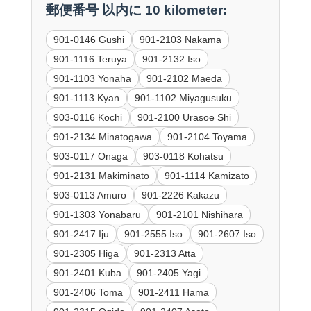
郵便番号 以内に 10 kilometer:
901-0146 Gushi
901-2103 Nakama
901-1116 Teruya
901-2132 Iso
901-1103 Yonaha
901-2102 Maeda
901-1113 Kyan
901-1102 Miyagusuku
903-0116 Kochi
901-2100 Urasoe Shi
901-2134 Minatogawa
901-2104 Toyama
903-0117 Onaga
903-0118 Kohatsu
901-2131 Makiminato
901-1114 Kamizato
903-0113 Amuro
901-2226 Kakazu
901-1303 Yonabaru
901-2101 Nishihara
901-2417 Iju
901-2555 Iso
901-2607 Iso
901-2305 Higa
901-2313 Atta
901-2401 Kuba
901-2405 Yagi
901-2406 Toma
901-2411 Hama