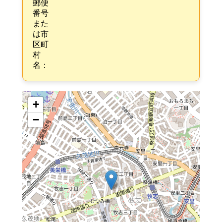
郵便
番号
また
は市
区町
村
名：
+
−