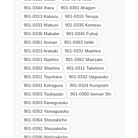
901-0344 Ihara
901-0301 Ahagon
901-0313 Kakazu
901-0315 Teruya
901-0333 Mabuni
901-0335 Komesu
901-0336 Makabe
901-0345 Fukuji
901-0361 Itoman
901-0363 Ishiki
901-0323 Arakaki
901-0331 Maehira
901-0351 Nashiro
901-0362 Maezato
901-0302 Shiohira
901-0311 Taketomi
901-0321 Toyohara
901-0332 Uegusuku
901-0341 Kohagura
901-0324 Kuniyoshi
901-0353 Tsukazato
901-0300 Itoman Shi
901-0303 Kanegusuku
901-0352 Yamagusuku
901-0364 Shiozakicho
901-0392 Shiozakicho
901-0306 Nishizakicho