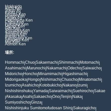
Hokkaido
Aichi Ken
Tokyo To
Kyoto Fu
Niigata Ken
Hyogo Ken
Osaka Fu
Fukushima Ken
Chiba Ken
Fukuoka Ken
Miyagi Ken
Gifu Ken
Shizuoka Ken
Saitama Ken
Toyama Ken
Ibaraki Ken
Kanagawa Ken
Ishikawa Ken
Mie Ken
Aomori Ken
場所:
Hommachi
Chuo
Sakaemachi
Shimmachi
Motomachi
|
|
|
|
|
Asahimachi
Marunochi
Nakamachi
Odecho
Saiwaicho
|
|
|
|
|
Midoricho
Honcho
Minamimachi
Higashimachi
|
|
|
|
Midorigaoka
Hongo
Nishimachi
Chuocho
Minatomachi
|
|
|
|
|
Izumicho
Asahicho
Kotobukicho
Nakano
Izumi
|
|
|
|
|
Nishishinshuku
Yamada
Saiwaimachi
Suehirocho
Sakae
|
|
|
|
Akasaka
Asahi
Sakaecho
Ono
Tenjin
Naka
|
|
|
|
|
|
|
Sumiyoshicho
Ginza
|
|
Nishishinjuku Sumitomofudosan Shinj
Sakuragicho
|
|