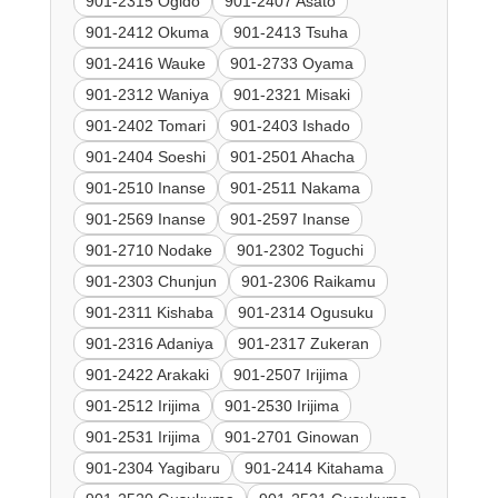
901-2315 Ogido
901-2407 Asato
901-2412 Okuma
901-2413 Tsuha
901-2416 Wauke
901-2733 Oyama
901-2312 Waniya
901-2321 Misaki
901-2402 Tomari
901-2403 Ishado
901-2404 Soeshi
901-2501 Ahacha
901-2510 Inanse
901-2511 Nakama
901-2569 Inanse
901-2597 Inanse
901-2710 Nodake
901-2302 Toguchi
901-2303 Chunjun
901-2306 Raikamu
901-2311 Kishaba
901-2314 Ogusuku
901-2316 Adaniya
901-2317 Zukeran
901-2422 Arakaki
901-2507 Irijima
901-2512 Irijima
901-2530 Irijima
901-2531 Irijima
901-2701 Ginowan
901-2304 Yagibaru
901-2414 Kitahama