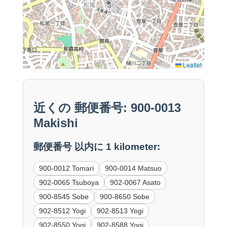
Leaflet
近くの 郵便番号: 900-0013
Makishi
郵便番号 以内に 1 kilometer:
900-0012 Tomari
900-0014 Matsuo
902-0065 Tsuboya
902-0067 Asato
900-8545 Sobe
900-8650 Sobe
902-8512 Yogi
902-8513 Yogi
902-8550 Yogi
902-8588 Yogi