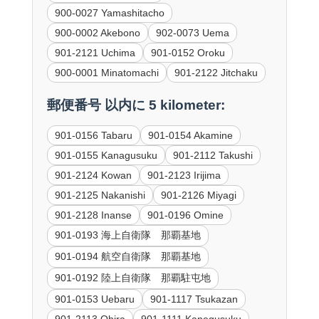
900-0027 Yamashitacho
900-0002 Akebono
902-0073 Uema
901-2121 Uchima
901-0152 Oroku
900-0001 Minatomachi
901-2122 Jitchaku
郵便番号 以内に 5 kilometer:
901-0156 Tabaru
901-0154 Akamine
901-0155 Kanagusuku
901-2112 Takushi
901-2124 Kowan
901-2123 Irijima
901-2125 Nakanishi
901-2126 Miyagi
901-2128 Inanse
901-0196 Omine
901-0193 海上自衛隊 那覇基地
901-0194 航空自衛隊 那覇基地
901-0192 陸上自衛隊 那覇駐屯地
901-0153 Uebaru
901-1117 Tsukazan
901-2113 Ohira
901-1111 Kanegusuku