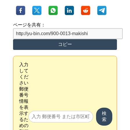
ページを共有：
コピー
入力
して
くだ
さい
郵便
番号
情報
を表
示す
検
るた
索
めの