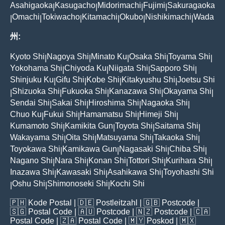
Asahigaoka
Kasugacho
Midorimachi
Fujimi
Sakuragaoka
|
|
|
|
Omachi
Tokiwacho
Kitamachi
Okubo
Nishikimachi
Wada
|
|
|
|
|
|
州:
Kyoto Shi
Nagoya Shi
Minato Ku
Osaka Shi
Toyama Shi
|
|
|
|
|
Yokohama Shi
Chiyoda Ku
Niigata Shi
Sapporo Shi
|
|
|
|
Shinjuku Ku
Gifu Shi
Kobe Shi
Kitakyushu Shi
Joetsu Shi
|
|
|
|
Shizuoka Shi
Fukuoka Shi
Kanazawa Shi
Okayama Shi
|
|
|
|
|
Sendai Shi
Sakai Shi
Hiroshima Shi
Nagaoka Shi
|
|
|
|
Chuo Ku
Fukui Shi
Hamamatsu Shi
Himeji Shi
|
|
|
|
Kumamoto Shi
Kamikita Gun
Toyota Shi
Saitama Shi
|
|
|
|
Wakayama Shi
Oita Shi
Matsuyama Shi
Takaoka Shi
|
|
|
|
Toyokawa Shi
Kamikawa Gun
Nagasaki Shi
Chiba Shi
|
|
|
|
Nagano Shi
Nara Shi
Konan Shi
Tottori Shi
Kurihara Shi
|
|
|
|
|
Inazawa Shi
Kawasaki Shi
Asahikawa Shi
Toyohashi Shi
|
|
|
Oshu Shi
Shimonoseki Shi
Kochi Shi
|
|
|
🇵🇭
Kode Postal
| 🇩🇪
Postleitzahl
| 🇬🇧
Postcode
|
🇸🇬
Postal Code
| 🇦🇺
Postcode
| 🇳🇿
Postcode
| 🇨🇦
Postal Code
| 🇿🇦
Postal Code
| 🇲🇾
Poskod
| 🇲🇽