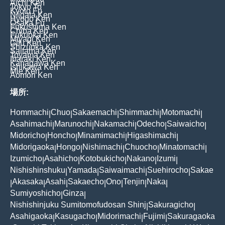
Aichi Ken
Tokyo To
Kyoto Fu
Niigata Ken
Hyogo Ken
Osaka Fu
Fukushima Ken
Chiba Ken
Fukuoka Ken
Miyagi Ken
Gifu Ken
Shizuoka Ken
Saitama Ken
Toyama Ken
Ibaraki Ken
Kanagawa Ken
Ishikawa Ken
Mie Ken
Aomori Ken
場所:
Hommachi
Chuo
Sakaemachi
Shimmachi
Motomachi
|
|
|
|
|
Asahimachi
Marunochi
Nakamachi
Odecho
Saiwaicho
|
|
|
|
|
Midoricho
Honcho
Minamimachi
Higashimachi
|
|
|
|
Midorigaoka
Hongo
Nishimachi
Chuocho
Minatomachi
|
|
|
|
|
Izumicho
Asahicho
Kotobukicho
Nakano
Izumi
|
|
|
|
|
Nishishinshuku
Yamada
Saiwaimachi
Suehirocho
Sakae
|
|
|
|
Akasaka
Asahi
Sakaecho
Ono
Tenjin
Naka
|
|
|
|
|
|
|
Sumiyoshicho
Ginza
|
|
Nishishinjuku Sumitomofudosan Shinj
Sakuragicho
|
|
Asahigaoka
Kasugacho
Midorimachi
Fujimi
Sakuragaoka
|
|
|
|