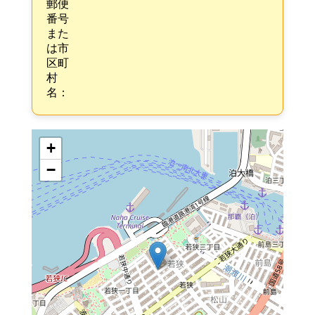
郵便
番号
また
は市
区町
村
名：
+
−