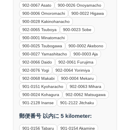
902-0067 Asato
900-0026 Onoyamacho
900-0006 Omoromachi
900-0022 Higawa
900-0028 Kakinohanacho
902-0065 Tsuboya
900-0023 Sobe
900-0001 Minatomachi
900-0025 Tsubogawa
900-0002 Akebono
900-0027 Yamashitacho
900-0003 Aja
902-0066 Daido
902-0061 Furujima
902-0076 Yogi
902-0064 Yorimiya
902-0068 Makabi
900-0004 Mekaru
901-0151 Kyoharacho
902-0063 Mihara
900-0024 Kohagura
902-0062 Matsugawa
901-2128 Inanse
901-2122 Jitchaku
郵便番号 以内に 5 kilometer:
901-0156 Tabaru
901-0154 Akamine