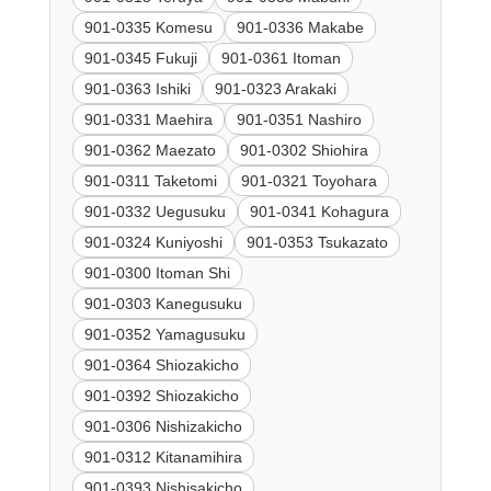
901-0335 Komesu
901-0336 Makabe
901-0345 Fukuji
901-0361 Itoman
901-0363 Ishiki
901-0323 Arakaki
901-0331 Maehira
901-0351 Nashiro
901-0362 Maezato
901-0302 Shiohira
901-0311 Taketomi
901-0321 Toyohara
901-0332 Uegusuku
901-0341 Kohagura
901-0324 Kuniyoshi
901-0353 Tsukazato
901-0300 Itoman Shi
901-0303 Kanegusuku
901-0352 Yamagusuku
901-0364 Shiozakicho
901-0392 Shiozakicho
901-0306 Nishizakicho
901-0312 Kitanamihira
901-0393 Nishisakicho