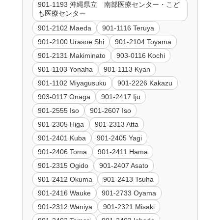
901-1193 沖縄県立 南部医療センター・こど
も医療センター
901-2102 Maeda
901-1116 Teruya
901-2100 Urasoe Shi
901-2104 Toyama
901-2131 Makiminato
903-0116 Kochi
901-1103 Yonaha
901-1113 Kyan
901-1102 Miyagusuku
901-2226 Kakazu
903-0117 Onaga
901-2417 Iju
901-2555 Iso
901-2607 Iso
901-2305 Higa
901-2313 Atta
901-2401 Kuba
901-2405 Yagi
901-2406 Toma
901-2411 Hama
901-2315 Ogido
901-2407 Asato
901-2412 Okuma
901-2413 Tsuha
901-2416 Wauke
901-2733 Oyama
901-2312 Waniya
901-2321 Misaki