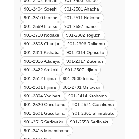
901-2402 Tomari
901-2403 Ishado
901-2404 Soeshi
901-2501 Ahacha
901-2510 Inanse
901-2511 Nakama
901-2569 Inanse
901-2597 Inanse
901-2710 Nodake
901-2302 Toguchi
901-2303 Chunjun
901-2306 Raikamu
901-2311 Kishaba
901-2314 Ogusuku
901-2316 Adaniya
901-2317 Zukeran
901-2422 Arakaki
901-2507 Irijima
901-2512 Irijima
901-2530 Irijima
901-2531 Irijima
901-2701 Ginowan
901-2304 Yagibaru
901-2414 Kitahama
901-2520 Gusukuma
901-2521 Gusukuma
901-2601 Gusukuma
901-2301 Shimabuku
901-2515 Serikyaku
901-2558 Serikyaku
901-2415 Minamihama