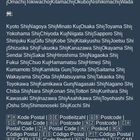
Omachi
Tokiwacho
Kitamachi
Okubo
Nishikimachi
Wada
|
|
|
|
|
|
州:
Kyoto Shi
Nagoya Shi
Minato Ku
Osaka Shi
Toyama Shi
|
|
|
|
|
Yokohama Shi
Chiyoda Ku
Niigata Shi
Sapporo Shi
|
|
|
|
Shinjuku Ku
Gifu Shi
Kobe Shi
Kitakyushu Shi
Joetsu Shi
|
|
|
|
Shizuoka Shi
Fukuoka Shi
Kanazawa Shi
Okayama Shi
|
|
|
|
|
Sendai Shi
Sakai Shi
Hiroshima Shi
Nagaoka Shi
|
|
|
|
Fukui Shi
Chuo Ku
Hamamatsu Shi
Himeji Shi
|
|
|
|
Kumamoto Shi
Kamikita Gun
Toyota Shi
Saitama Shi
|
|
|
|
Wakayama Shi
Oita Shi
Matsuyama Shi
Takaoka Shi
|
|
|
|
Toyokawa Shi
Kamikawa Gun
Nagasaki Shi
Nagano Shi
|
|
|
|
Chiba Shi
Nara Shi
Konan Shi
Tottori Shi
Kurihara Shi
|
|
|
|
|
Kawasaki Shi
Inazawa Shi
Asahikawa Shi
Toyohashi Shi
|
|
|
Oshu Shi
Shimonoseki Shi
Kochi Shi
|
|
|
🇵🇭
Kode Postal
| 🇩🇪
Postleitzahl
| 🇬🇧
Postcode
|
🇸🇬
Postal Code
| 🇦🇺
Postcode
| 🇳🇿
Postcode
| 🇨🇦
Postal Code
| 🇿🇦
Postal Code
| 🇲🇾
Poskod
| 🇲🇽
Código Postal
| 🇪🇸
Código Postal
| 🇵🇹
Código Postal
|
🇧🇷
CEP
| 🇫🇷
Code Postal
| 🇳🇱
Postcode
| 🇮🇹
CAP