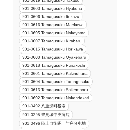
901-0619 Tamagusuku Yakabu
901-0603 Tamagusuku Hyakuna
901-0606 Tamagusuku Itokazu
901-0616 Tamagusuku Maekawa
901-0605 Tamagusuku Nakayama
901-0607 Tamagusuku Kirabaru
901-0615 Tamagusuku Horikawa
901-0608 Tamagusuku Oyakebaru
901-0618 Tamagusuku Funakoshi
901-0601 Tamagusuku Kakinohana
901-0604 Tamagusuku Tamagusuku
901-0613 Tamagusuku Shikembaru
901-0602 Tamagusuku Nakandakari
901-0492 八重瀬町役場
901-0295 豊見城中央病院
901-0496 陸上自衛隊 与座分屯地