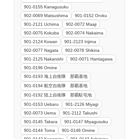
901-0155 Kanagusuku
902-0069 Matsushima
901-0152 Oroku
901-2121 Uchima
902-0072 Maaji
902-0075 Kokuba
902-0074 Nakaima
901-2124 Kowan
901-2123 Irijima
902-0077 Nagata
902-0078 Shikina
901-2125 Nakanishi
902-0071 Hantagawa
901-0196 Omine
901-0193 海上自衛隊 那覇基地
901-0194 航空自衛隊 那覇基地
901-0192 陸上自衛隊 那覇駐屯地
901-0153 Uebaru
901-2126 Miyagi
902-0073 Uema
901-2112 Takushi
901-0145 Takara
901-0147 Miyagusuku
901-0144 Toma
901-0148 Omine
901-0142 Kagamizu
901-0143 Ashimine