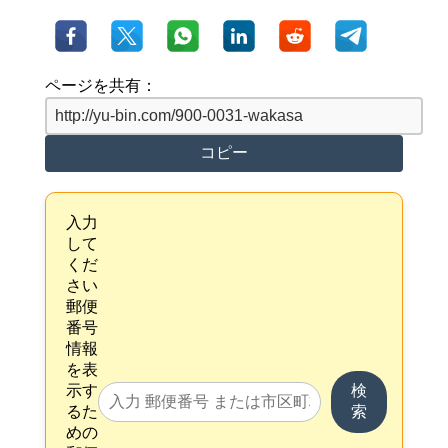
ページを共有：
コピー
入力
して
くだ
さい
郵便
番号
情報
を表
示す
検
るた
索
めの