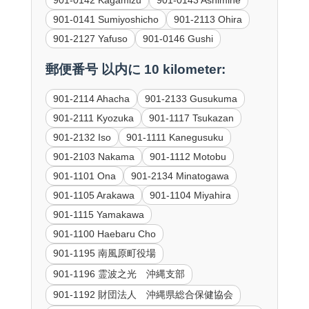
901-0141 Sumiyoshicho
901-2113 Ohira
901-2127 Yafuso
901-0146 Gushi
郵便番号 以内に 10 kilometer:
901-2114 Ahacha
901-2133 Gusukuma
901-2111 Kyozuka
901-1117 Tsukazan
901-2132 Iso
901-1111 Kanegusuku
901-2103 Nakama
901-1112 Motobu
901-1101 Ona
901-2134 Minatogawa
901-1105 Arakawa
901-1104 Miyahira
901-1115 Yamakawa
901-1100 Haebaru Cho
901-1195 南風原町役場
901-1196 霊波之光 沖縄支部
901-1192 財団法人 沖縄県総合保健協会