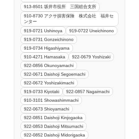
913-8501 坂井市役所 三国総合支所
910-8730 アクサ損害保険 株式会社 福井セ
ンター
919-0721 Ushinoya
919-0722 Uneichinono
919-0731 Gonzeichinono
919-0734 Higashiyama
910-4271 Hamasaka
922-0679 Yoshizaki
922-0856 Okunoyamachi
922-0671 Daishoji Segoemachi
922-0672 Yoshizakimachi
919-0733 Kiyotaki
922-0857 Nagaimachi
910-3101 Showashimmachi
922-0673 Shioyamachi
922-0851 Daishoji Kinjogaoka
922-0853 Daishoji Mitsumachi
922-0852 Daishoji Midorigaoka