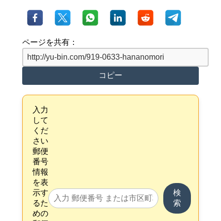
ページを共有：
コピー
入力
して
くだ
さい
郵便
番号
情報
を表
示す
検
るた
索
めの