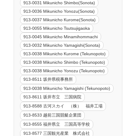
913-0031 Mikunicho Shimbo(Sonota)
913-0036 Mikunicho Yonozu(Sonota)
913-0037 Mikunicho Kurome(Sonota)
913-0055 Mikunicho Tsutsujigaoka
913-0045 Mikunicho Minamihommachi
913-0032 Mikunicho Yamagishi(Sonota)
913-0038 Mikunicho Kurome (Tekunopoto)
913-0038 Mikunicho Shimbo (Tekunopoto)
913-0038 Mikunicho Yonozu (Tekunopoto)
913-8511 坂井県税事務所
913-0038 Mikunicho Yamagishi (Tekunopoto)
913-8611 坂井市立 三国病院
913-8588 古河スカイ （株） 福井工場
913-8533 越前三国競艇企業団
913-8555 福井県立 三国高等学校
913-8577 三国観光産業 株式会社