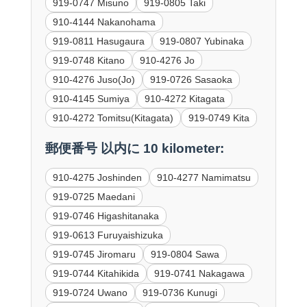
919-0747 Misuno
919-0805 Taki
910-4144 Nakanohama
919-0811 Hasugaura
919-0807 Yubinaka
919-0748 Kitano
910-4276 Jo
910-4276 Juso(Jo)
919-0726 Sasaoka
910-4145 Sumiya
910-4272 Kitagata
910-4272 Tomitsu(Kitagata)
919-0749 Kita
郵便番号 以内に 10 kilometer:
910-4275 Joshinden
910-4277 Namimatsu
919-0725 Maedani
919-0746 Higashitanaka
919-0613 Furuyaishizuka
919-0745 Jiromaru
919-0804 Sawa
919-0744 Kitahikida
919-0741 Nakagawa
919-0724 Uwano
919-0736 Kunugi