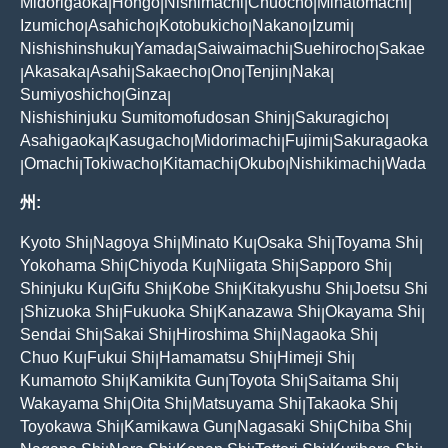
Midorigaoka
Hongo
Nishimachi
Chuocho
Minatomachi
|
|
|
|
|
Izumicho
Asahicho
Kotobukicho
Nakano
Izumi
|
|
|
|
|
Nishishinshuku
Yamada
Saiwaimachi
Suehirocho
Sakae
|
|
|
|
Akasaka
Asahi
Sakaecho
Ono
Tenjin
Naka
|
|
|
|
|
|
|
Sumiyoshicho
Ginza
|
|
Nishishinjuku Sumitomofudosan Shinj
Sakuragicho
|
|
Asahigaoka
Kasugacho
Midorimachi
Fujimi
Sakuragaoka
|
|
|
|
Omachi
Tokiwacho
Kitamachi
Okubo
Nishikimachi
Wada
|
|
|
|
|
|
州:
Kyoto Shi
Nagoya Shi
Minato Ku
Osaka Shi
Toyama Shi
|
|
|
|
|
Yokohama Shi
Chiyoda Ku
Niigata Shi
Sapporo Shi
|
|
|
|
Shinjuku Ku
Gifu Shi
Kobe Shi
Kitakyushu Shi
Joetsu Shi
|
|
|
|
Shizuoka Shi
Fukuoka Shi
Kanazawa Shi
Okayama Shi
|
|
|
|
|
Sendai Shi
Sakai Shi
Hiroshima Shi
Nagaoka Shi
|
|
|
|
Chuo Ku
Fukui Shi
Hamamatsu Shi
Himeji Shi
|
|
|
|
Kumamoto Shi
Kamikita Gun
Toyota Shi
Saitama Shi
|
|
|
|
Wakayama Shi
Oita Shi
Matsuyama Shi
Takaoka Shi
|
|
|
|
Toyokawa Shi
Kamikawa Gun
Nagasaki Shi
Chiba Shi
|
|
|
|