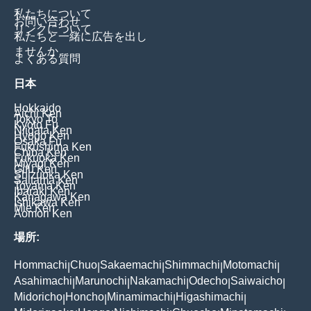
私たちについて
お問い合わせ
リンクについて
私たちと一緒に広告を出し
ませんか
よくある質問
日本
Hokkaido
Aichi Ken
Tokyo To
Kyoto Fu
Niigata Ken
Hyogo Ken
Osaka Fu
Fukushima Ken
Chiba Ken
Fukuoka Ken
Miyagi Ken
Gifu Ken
Shizuoka Ken
Saitama Ken
Toyama Ken
Ibaraki Ken
Kanagawa Ken
Ishikawa Ken
Mie Ken
Aomori Ken
場所:
Hommachi
Chuo
Sakaemachi
Shimmachi
Motomachi
|
|
|
|
|
Asahimachi
Marunochi
Nakamachi
Odecho
Saiwaicho
|
|
|
|
|
Midoricho
Honcho
Minamimachi
Higashimachi
|
|
|
|