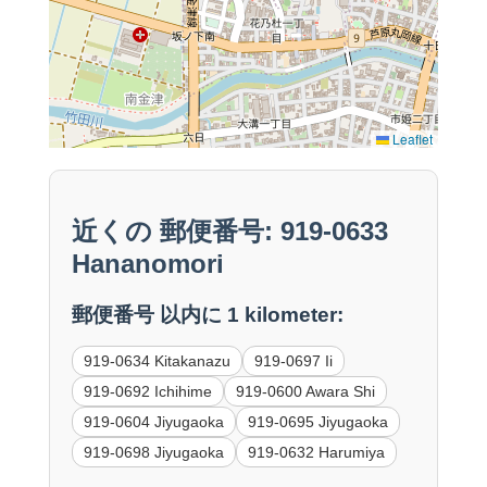
Leaflet
近くの 郵便番号: 919-0633
Hananomori
郵便番号 以内に 1 kilometer:
919-0634 Kitakanazu
919-0697 Ii
919-0692 Ichihime
919-0600 Awara Shi
919-0604 Jiyugaoka
919-0695 Jiyugaoka
919-0698 Jiyugaoka
919-0632 Harumiya