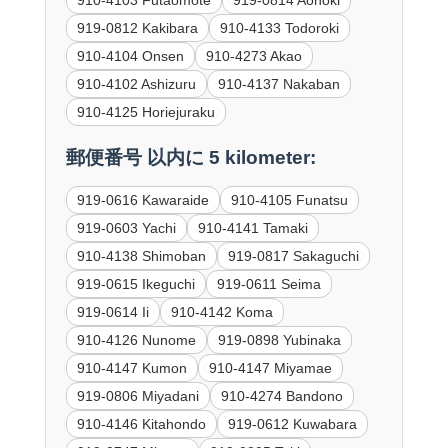
919-0812 Kakibara
910-4133 Todoroki
910-4104 Onsen
910-4273 Akao
910-4102 Ashizuru
910-4137 Nakaban
910-4125 Horiejuraku
郵便番号 以内に 5 kilometer:
919-0616 Kawaraide
910-4105 Funatsu
919-0603 Yachi
910-4141 Tamaki
910-4138 Shimoban
919-0817 Sakaguchi
919-0615 Ikeguchi
919-0611 Seima
919-0614 Ii
910-4142 Koma
910-4126 Nunome
919-0898 Yubinaka
910-4147 Kumon
910-4147 Miyamae
919-0806 Miyadani
910-4274 Bandono
910-4146 Kitahondo
919-0612 Kuwabara