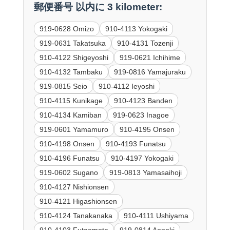
郵便番号 以内に 3 kilometer:
919-0628 Omizo
910-4113 Yokogaki
919-0631 Takatsuka
910-4131 Tozenji
910-4122 Shigeyoshi
919-0621 Ichihime
910-4132 Tambaku
919-0816 Yamajuraku
919-0815 Seio
910-4112 Ieyoshi
910-4115 Kunikage
910-4123 Banden
910-4134 Kamiban
919-0623 Inagoe
919-0601 Yamamuro
910-4195 Onsen
910-4198 Onsen
910-4193 Funatsu
910-4196 Funatsu
910-4197 Yokogaki
919-0602 Sugano
919-0813 Yamasaihoji
910-4127 Nishionsen
910-4121 Higashionsen
910-4124 Tanakanaka
910-4111 Ushiyama
910-4103 Futaomote
919-0814 Aonoki