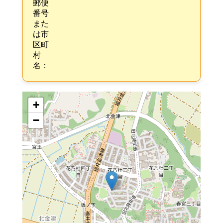
郵便
番号
また
は市
区町
村
名：
+
−