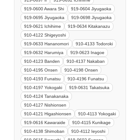
919-0600 Awara Shi
919-0604 Jiyugaoka
919-0695 Jiyugaoka
919-0698 Jiyugaoka
919-0621 Ichihime
919-0634 Kitakanazu
910-4122 Shigeyoshi
919-0633 Hananomori
910-4133 Todoroki
919-0632 Harumiya
919-0623 Inagoe
910-4123 Banden
910-4137 Nakaban
910-4195 Onsen
910-4198 Onsen
910-4193 Funatsu
910-4196 Funatsu
910-4197 Yokogaki
919-0631 Takatsuka
910-4124 Tanakanaka
910-4127 Nishionsen
910-4121 Higashionsen
910-4113 Yokogaki
919-0616 Kawaraide
910-4115 Kunikage
910-4138 Shimoban
910-4112 Ieyoshi
919-0615 Ikeguchi
919-0602 Sugano