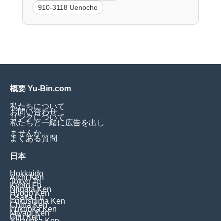
910-3118 Uenocho
概要 Yu-Bin.com
私たちについて
お問い合わせ
リンクについて
私たちと一緒に広告を出し
ませんか
よくある質問
日本
Hokkaido
Aichi Ken
Tokyo To
Kyoto Fu
Niigata Ken
Hyogo Ken
Osaka Fu
Fukushima Ken
Chiba Ken
Fukuoka Ken
Miyagi Ken
Gifu Ken
Shizuoka Ken