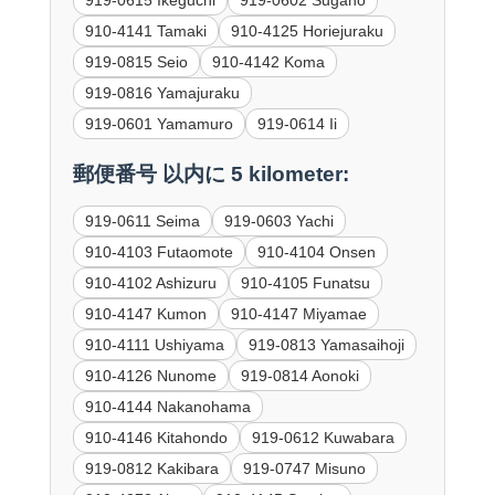
910-4141 Tamaki
910-4125 Horiejuraku
919-0815 Seio
910-4142 Koma
919-0816 Yamajuraku
919-0601 Yamamuro
919-0614 Ii
郵便番号 以内に 5 kilometer:
919-0611 Seima
919-0603 Yachi
910-4103 Futaomote
910-4104 Onsen
910-4102 Ashizuru
910-4105 Funatsu
910-4147 Kumon
910-4147 Miyamae
910-4111 Ushiyama
919-0813 Yamasaihoji
910-4126 Nunome
919-0814 Aonoki
910-4144 Nakanohama
910-4146 Kitahondo
919-0612 Kuwabara
919-0812 Kakibara
919-0747 Misuno