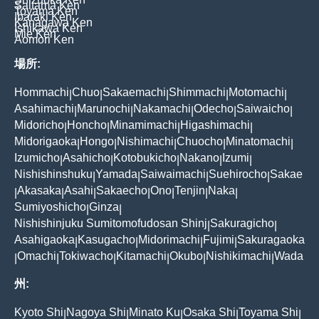
Saitama Ken
Toyama Ken
Ibaraki Ken
Kanagawa Ken
Ishikawa Ken
Mie Ken
Aomori Ken
場所:
Hommachi
Chuo
Sakaemachi
Shimmachi
Motomachi
|
|
|
|
|
Asahimachi
Marunochi
Nakamachi
Odecho
Saiwaicho
|
|
|
|
|
Midoricho
Honcho
Minamimachi
Higashimachi
|
|
|
|
Midorigaoka
Hongo
Nishimachi
Chuocho
Minatomachi
|
|
|
|
|
Izumicho
Asahicho
Kotobukicho
Nakano
Izumi
|
|
|
|
|
Nishishinshuku
Yamada
Saiwaimachi
Suehirocho
Sakae
|
|
|
|
Akasaka
Asahi
Sakaecho
Ono
Tenjin
Naka
|
|
|
|
|
|
|
Sumiyoshicho
Ginza
|
|
Nishishinjuku Sumitomofudosan Shinj
Sakuragicho
|
|
Asahigaoka
Kasugacho
Midorimachi
Fujimi
Sakuragaoka
|
|
|
|
Omachi
Tokiwacho
Kitamachi
Okubo
Nishikimachi
Wada
|
|
|
|
|
|
州:
Kyoto Shi
Nagoya Shi
Minato Ku
Osaka Shi
Toyama Shi
|
|
|
|
|