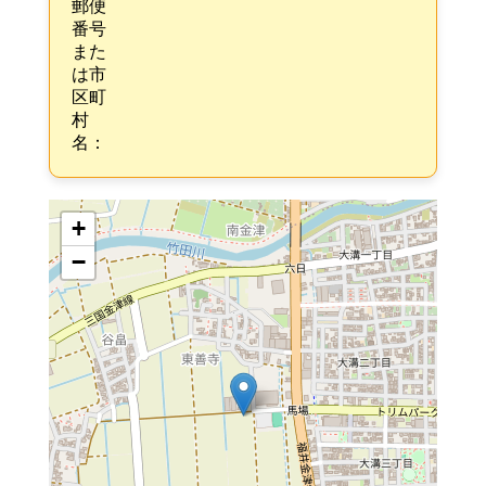
郵便
番号
また
は市
区町
村
名：
+
−