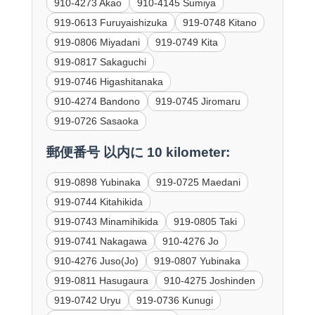
910-4273 Akao
910-4145 Sumiya
919-0613 Furuyaishizuka
919-0748 Kitano
919-0806 Miyadani
919-0749 Kita
919-0817 Sakaguchi
919-0746 Higashitanaka
910-4274 Bandono
919-0745 Jiromaru
919-0726 Sasaoka
郵便番号 以内に 10 kilometer:
919-0898 Yubinaka
919-0725 Maedani
919-0744 Kitahikida
919-0743 Minamihikida
919-0805 Taki
919-0741 Nakagawa
910-4276 Jo
910-4276 Juso(Jo)
919-0807 Yubinaka
919-0811 Hasugaura
910-4275 Joshinden
919-0742 Uryu
919-0736 Kunugi