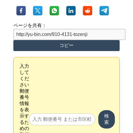
ページを共有：
コピー
入力
して
くだ
さい
郵便
番号
情報
を表
示す
検
るた
索
めの