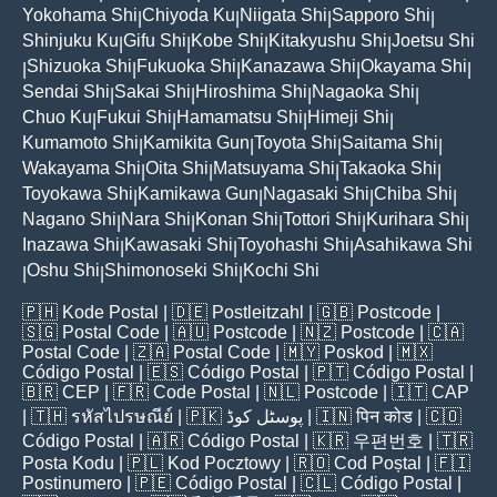
Yokohama Shi
Chiyoda Ku
Niigata Shi
Sapporo Shi
|
|
|
|
Shinjuku Ku
Gifu Shi
Kobe Shi
Kitakyushu Shi
Joetsu Shi
|
|
|
|
Shizuoka Shi
Fukuoka Shi
Kanazawa Shi
Okayama Shi
|
|
|
|
|
Sendai Shi
Sakai Shi
Hiroshima Shi
Nagaoka Shi
|
|
|
|
Chuo Ku
Fukui Shi
Hamamatsu Shi
Himeji Shi
|
|
|
|
Kumamoto Shi
Kamikita Gun
Toyota Shi
Saitama Shi
|
|
|
|
Wakayama Shi
Oita Shi
Matsuyama Shi
Takaoka Shi
|
|
|
|
Toyokawa Shi
Kamikawa Gun
Nagasaki Shi
Chiba Shi
|
|
|
|
Nagano Shi
Nara Shi
Konan Shi
Tottori Shi
Kurihara Shi
|
|
|
|
|
Inazawa Shi
Kawasaki Shi
Toyohashi Shi
Asahikawa Shi
|
|
|
Oshu Shi
Shimonoseki Shi
Kochi Shi
|
|
|
🇵🇭
Kode Postal
| 🇩🇪
Postleitzahl
| 🇬🇧
Postcode
|
🇸🇬
Postal Code
| 🇦🇺
Postcode
| 🇳🇿
Postcode
| 🇨🇦
Postal Code
| 🇿🇦
Postal Code
| 🇲🇾
Poskod
| 🇲🇽
Código Postal
| 🇪🇸
Código Postal
| 🇵🇹
Código Postal
|
🇧🇷
CEP
| 🇫🇷
Code Postal
| 🇳🇱
Postcode
| 🇮🇹
CAP
| 🇹🇭
รหัสไปรษณีย์
| 🇵🇰
پوسٹل کوڈ
| 🇮🇳
पिन कोड
| 🇨🇴
Código Postal
| 🇦🇷
Código Postal
| 🇰🇷
우편번호
| 🇹🇷
Posta Kodu
| 🇵🇱
Kod Pocztowy
| 🇷🇴
Cod Poștal
| 🇫🇮
Postinumero
| 🇵🇪
Código Postal
| 🇨🇱
Código Postal
|