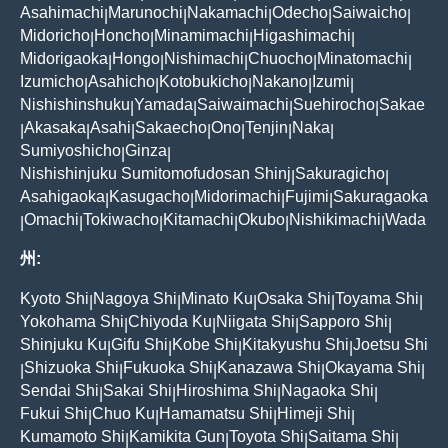
Asahimachi
Marunochi
Nakamachi
Odecho
Saiwaicho
|
|
|
|
|
Midoricho
Honcho
Minamimachi
Higashimachi
|
|
|
|
Midorigaoka
Hongo
Nishimachi
Chuocho
Minatomachi
|
|
|
|
|
Izumicho
Asahicho
Kotobukicho
Nakano
Izumi
|
|
|
|
|
Nishishinshuku
Yamada
Saiwaimachi
Suehirocho
Sakae
|
|
|
|
Akasaka
Asahi
Sakaecho
Ono
Tenjin
Naka
|
|
|
|
|
|
|
Sumiyoshicho
Ginza
|
|
Nishishinjuku Sumitomofudosan Shinj
Sakuragicho
|
|
Asahigaoka
Kasugacho
Midorimachi
Fujimi
Sakuragaoka
|
|
|
|
Omachi
Tokiwacho
Kitamachi
Okubo
Nishikimachi
Wada
|
|
|
|
|
|
州:
Kyoto Shi
Nagoya Shi
Minato Ku
Osaka Shi
Toyama Shi
|
|
|
|
|
Yokohama Shi
Chiyoda Ku
Niigata Shi
Sapporo Shi
|
|
|
|
Shinjuku Ku
Gifu Shi
Kobe Shi
Kitakyushu Shi
Joetsu Shi
|
|
|
|
Shizuoka Shi
Fukuoka Shi
Kanazawa Shi
Okayama Shi
|
|
|
|
|
Sendai Shi
Sakai Shi
Hiroshima Shi
Nagaoka Shi
|
|
|
|
Fukui Shi
Chuo Ku
Hamamatsu Shi
Himeji Shi
|
|
|
|
Kumamoto Shi
Kamikita Gun
Toyota Shi
Saitama Shi
|
|
|
|