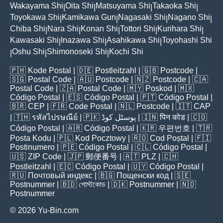
Wakayama Shi
Oita Shi
Matsuyama Shi
Takaoka Shi
|
|
|
|
Toyokawa Shi
Kamikawa Gun
Nagasaki Shi
Nagano Shi
|
|
|
|
Chiba Shi
Nara Shi
Konan Shi
Tottori Shi
Kurihara Shi
|
|
|
|
|
Kawasaki Shi
Inazawa Shi
Asahikawa Shi
Toyohashi Shi
|
|
|
Oshu Shi
Shimonoseki Shi
Kochi Shi
|
|
|
🇵🇭
Kode Postal
| 🇩🇪
Postleitzahl
| 🇬🇧
Postcode
|
🇸🇬
Postal Code
| 🇦🇺
Postcode
| 🇳🇿
Postcode
| 🇨🇦
Postal Code
| 🇿🇦
Postal Code
| 🇲🇾
Poskod
| 🇲🇽
Código Postal
| 🇪🇸
Código Postal
| 🇵🇹
Código Postal
|
🇧🇷
CEP
| 🇫🇷
Code Postal
| 🇳🇱
Postcode
| 🇮🇹
CAP
| 🇹🇭
รหัสไปรษณีย์
| 🇵🇰
پوسٹل کوڈ
| 🇮🇳
पिन कोड
| 🇨🇴
Código Postal
| 🇦🇷
Código Postal
| 🇰🇷
우편번호
| 🇹🇷
Posta Kodu
| 🇵🇱
Kod Pocztowy
| 🇷🇴
Cod Poștal
| 🇫🇮
Postinumero
| 🇵🇪
Código Postal
| 🇨🇱
Código Postal
|
🇺🇸
ZIP Code
| 🇯🇵
郵便番号
| 🇦🇹
PLZ
| 🇨🇭
Postleitzahl
| 🇪🇨
Código Postal
| 🇺🇾
Código Postal
|
🇷🇺
Почтовый индекс
| 🇧🇬
Пощенски код
| 🇸🇪
Postnummer
| 🇧🇩
পোস্টকোড
| 🇩🇰
Postnummer
| 🇳🇴
Postnummer
© 2026 Yu-Bin.com