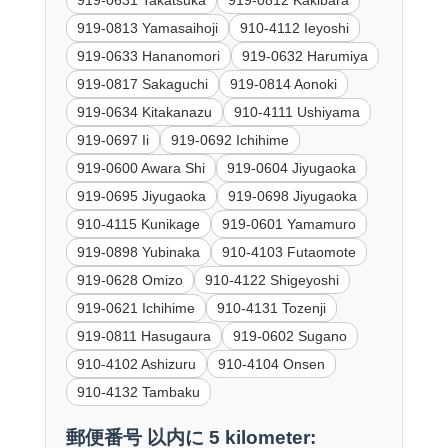
919-0813 Yamasaihoji
910-4112 Ieyoshi
919-0633 Hananomori
919-0632 Harumiya
919-0817 Sakaguchi
919-0814 Aonoki
919-0634 Kitakanazu
910-4111 Ushiyama
919-0697 Ii
919-0692 Ichihime
919-0600 Awara Shi
919-0604 Jiyugaoka
919-0695 Jiyugaoka
919-0698 Jiyugaoka
910-4115 Kunikage
919-0601 Yamamuro
919-0898 Yubinaka
910-4103 Futaomote
919-0628 Omizo
910-4122 Shigeyoshi
919-0621 Ichihime
910-4131 Tozenji
919-0811 Hasugaura
919-0602 Sugano
910-4102 Ashizuru
910-4104 Onsen
910-4132 Tambaku
郵便番号 以内に 5 kilometer: