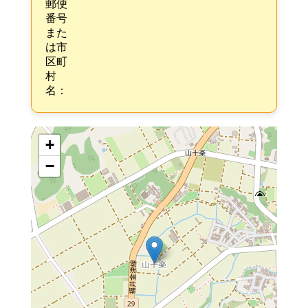
郵便
番号
また
は市
区町
村
名：
+
−