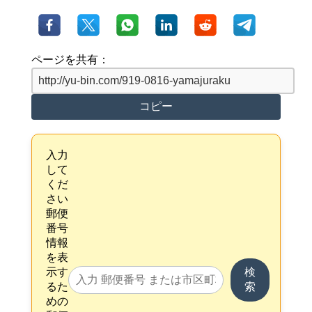
ページを共有：
コピー
入力
して
くだ
さい
郵便
番号
情報
を表
示す
検
るた
索
めの