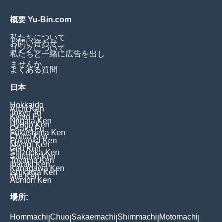
概要 Yu-Bin.com
私たちについて
お問い合わせ
リンクについて
私たちと一緒に広告を出し
ませんか
よくある質問
日本
Hokkaido
Aichi Ken
Tokyo To
Kyoto Fu
Niigata Ken
Hyogo Ken
Osaka Fu
Fukushima Ken
Chiba Ken
Fukuoka Ken
Miyagi Ken
Gifu Ken
Shizuoka Ken
Saitama Ken
Toyama Ken
Ibaraki Ken
Kanagawa Ken
Ishikawa Ken
Mie Ken
Aomori Ken
場所:
Hommachi
Chuo
Sakaemachi
Shimmachi
Motomachi
|
|
|
|
|