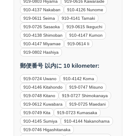
919-0803 Hiyama
919-0616 Kawaraide
910-4137 Nakaban
910-4126 Nunome
919-0611 Seima
910-4141 Tamaki
919-0726 Sasaoka
919-0615 Ikeguchi
910-4138 Shimoban
910-4147 Kumon
910-4147 Miyamae
919-0614 Ii
919-0802 Hashiya
郵便番号 以内に 10 kilometer:
919-0724 Uwano
910-4142 Koma
910-4146 Kitahondo
919-0747 Misuno
919-0748 Kitano
919-0727 Shimokanaya
919-0612 Kuwabara
919-0725 Maedani
919-0749 Kita
919-0723 Kumasaka
910-4145 Sumiya
910-4144 Nakanohama
919-0746 Higashitanaka