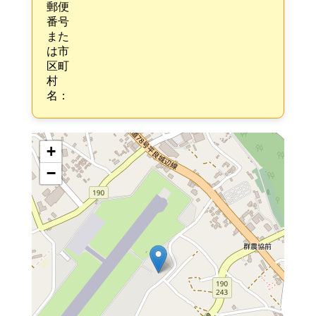
郵便
番号
また
は市
区町
村
名：
+
−