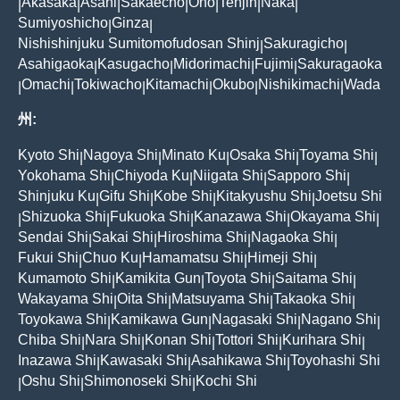
Akasaka
Asahi
Sakaecho
Ono
Tenjin
Naka
|
|
|
|
|
|
|
Sumiyoshicho
Ginza
|
|
Nishishinjuku Sumitomofudosan Shinj
Sakuragicho
|
|
Asahigaoka
Kasugacho
Midorimachi
Fujimi
Sakuragaoka
|
|
|
|
Omachi
Tokiwacho
Kitamachi
Okubo
Nishikimachi
Wada
|
|
|
|
|
|
州:
Kyoto Shi
Nagoya Shi
Minato Ku
Osaka Shi
Toyama Shi
|
|
|
|
|
Yokohama Shi
Chiyoda Ku
Niigata Shi
Sapporo Shi
|
|
|
|
Shinjuku Ku
Gifu Shi
Kobe Shi
Kitakyushu Shi
Joetsu Shi
|
|
|
|
Shizuoka Shi
Fukuoka Shi
Kanazawa Shi
Okayama Shi
|
|
|
|
|
Sendai Shi
Sakai Shi
Hiroshima Shi
Nagaoka Shi
|
|
|
|
Fukui Shi
Chuo Ku
Hamamatsu Shi
Himeji Shi
|
|
|
|
Kumamoto Shi
Kamikita Gun
Toyota Shi
Saitama Shi
|
|
|
|
Wakayama Shi
Oita Shi
Matsuyama Shi
Takaoka Shi
|
|
|
|
Toyokawa Shi
Kamikawa Gun
Nagasaki Shi
Nagano Shi
|
|
|
|
Chiba Shi
Nara Shi
Konan Shi
Tottori Shi
Kurihara Shi
|
|
|
|
|
Inazawa Shi
Kawasaki Shi
Asahikawa Shi
Toyohashi Shi
|
|
|
Oshu Shi
Shimonoseki Shi
Kochi Shi
|
|
|