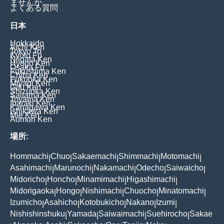
ませんか
よくある質問
日本
Hokkaido
Aichi Ken
Tokyo To
Kyoto Fu
Niigata Ken
Hyogo Ken
Osaka Fu
Fukushima Ken
Chiba Ken
Fukuoka Ken
Miyagi Ken
Gifu Ken
Shizuoka Ken
Saitama Ken
Toyama Ken
Ibaraki Ken
Kanagawa Ken
Ishikawa Ken
Mie Ken
Aomori Ken
場所:
Hommachi
Chuo
Sakaemachi
Shimmachi
Motomachi
|
|
|
|
|
Asahimachi
Marunochi
Nakamachi
Odecho
Saiwaicho
|
|
|
|
|
Midoricho
Honcho
Minamimachi
Higashimachi
|
|
|
|
Midorigaoka
Hongo
Nishimachi
Chuocho
Minatomachi
|
|
|
|
|
Izumicho
Asahicho
Kotobukicho
Nakano
Izumi
|
|
|
|
|
Nishishinshuku
Yamada
Saiwaimachi
Suehirocho
Sakae
|
|
|
|