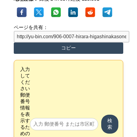
ページを共有：
コピー
入力
して
くだ
さい
郵便
番号
情報
を表
示す
検
るた
索
めの