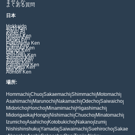
ませんか
よくある質問
日本
Hokkaido
Aichi Ken
Tokyo To
Kyoto Fu
Niigata Ken
Hyogo Ken
Osaka Fu
Fukushima Ken
Chiba Ken
Fukuoka Ken
Miyagi Ken
Gifu Ken
Shizuoka Ken
Saitama Ken
Toyama Ken
Ibaraki Ken
Kanagawa Ken
Ishikawa Ken
Mie Ken
Aomori Ken
場所:
Hommachi
Chuo
Sakaemachi
Shimmachi
Motomachi
|
|
|
|
|
Asahimachi
Marunochi
Nakamachi
Odecho
Saiwaicho
|
|
|
|
|
Midoricho
Honcho
Minamimachi
Higashimachi
|
|
|
|
Midorigaoka
Hongo
Nishimachi
Chuocho
Minatomachi
|
|
|
|
|
Izumicho
Asahicho
Kotobukicho
Nakano
Izumi
|
|
|
|
|
Nishishinshuku
Yamada
Saiwaimachi
Suehirocho
Sakae
|
|
|
|