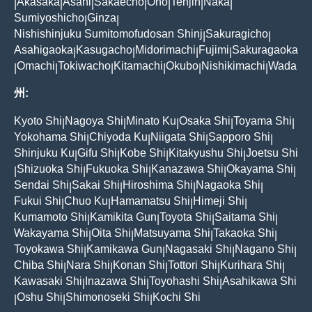
Akasaka
Asahi
Sakaecho
Ono
Tenjin
Naka
|
|
|
|
|
|
|
Sumiyoshicho
Ginza
|
|
Nishishinjuku Sumitomofudosan Shinj
Sakuragicho
|
|
Asahigaoka
Kasugacho
Midorimachi
Fujimi
Sakuragaoka
|
|
|
|
Omachi
Tokiwacho
Kitamachi
Okubo
Nishikimachi
Wada
|
|
|
|
|
|
州:
Kyoto Shi
Nagoya Shi
Minato Ku
Osaka Shi
Toyama Shi
|
|
|
|
|
Yokohama Shi
Chiyoda Ku
Niigata Shi
Sapporo Shi
|
|
|
|
Shinjuku Ku
Gifu Shi
Kobe Shi
Kitakyushu Shi
Joetsu Shi
|
|
|
|
Shizuoka Shi
Fukuoka Shi
Kanazawa Shi
Okayama Shi
|
|
|
|
|
Sendai Shi
Sakai Shi
Hiroshima Shi
Nagaoka Shi
|
|
|
|
Fukui Shi
Chuo Ku
Hamamatsu Shi
Himeji Shi
|
|
|
|
Kumamoto Shi
Kamikita Gun
Toyota Shi
Saitama Shi
|
|
|
|
Wakayama Shi
Oita Shi
Matsuyama Shi
Takaoka Shi
|
|
|
|
Toyokawa Shi
Kamikawa Gun
Nagasaki Shi
Nagano Shi
|
|
|
|
Chiba Shi
Nara Shi
Konan Shi
Tottori Shi
Kurihara Shi
|
|
|
|
|
Kawasaki Shi
Inazawa Shi
Toyohashi Shi
Asahikawa Shi
|
|
|
Oshu Shi
Shimonoseki Shi
Kochi Shi
|
|
|