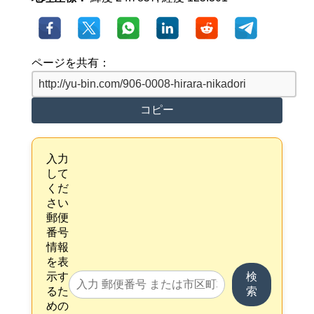
ページを共有：
コピー
入力
して
くだ
さい
郵便
番号
情報
を表
示す
検
るた
索
めの