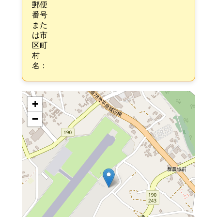
郵便
番号
また
は市
区町
村
名：
+
−