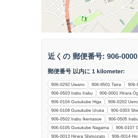
近くの 郵便番号: 906-0000 M
郵便番号 以内に 1 kilometer:
906-0292 Uwano
906-8501 Taira
906-
906-0503 Irabu Irabu
906-0001 Hirara O
906-0104 Gusukube Higa
906-0202 Ueno
906-0108 Gusukube Uruka
906-0303 Sh
906-0502 Irabu Ikemasoe
906-0505 Irab
906-0105 Gusukube Nagama
906-0107 
906-0013 Hirara Shimozato
906-0014 Hir