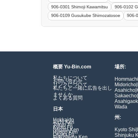
906-0301 Shimoji Kawamitsu
906-0102 G
906-0109 Gusukube Shimozatosoe
906-0
概要 Yu-Bin.com
場所:
私たちについて
Hommach
お問い合わせ
リンクについて
Midoricho
|
私たちと一緒に広告を出し
Asahicho
|
ませんか
Sakaecho
|
よくある質問
Asahigao
Wada
日本
州:
Hokkaido
Aichi Ken
Tokyo To
Kyoto Fu
Niigata Ken
Kyoto Shi
|
Hyogo Ken
Osaka Fu
Shinjuku 
Fukushima Ken