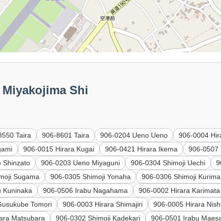
iyakojima Shi
8550 Taira
906-8601 Taira
906-0204 Ueno Ueno
906-0004 Hir
gami
906-0015 Hirara Kugai
906-0421 Hirara Ikema
906-0507 
 Shinzato
906-0203 Ueno Miyaguni
906-0304 Shimoji Uechi
9
imoji Sugama
906-0305 Shimoji Yonaha
906-0306 Shimoji Kurima
u Kuninaka
906-0506 Irabu Nagahama
906-0002 Hirara Karimata
Gusukube Tomori
906-0003 Hirara Shimajiri
906-0005 Hirara Nish
ara Matsubara
906-0302 Shimoji Kadekari
906-0501 Irabu Maes