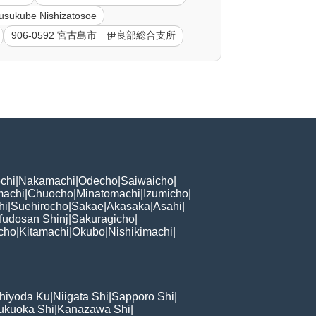
usukube Nishizatosoe
906-0592 宮古島市 伊良部総合支所
chi
|
Nakamachi
|
Odecho
|
Saiwaicho
|
machi
|
Chuocho
|
Minatomachi
|
Izumicho
|
hi
|
Suehirocho
|
Sakae
|
Akasaka
|
Asahi
|
fudosan Shinj
|
Sakuragicho
|
cho
|
Kitamachi
|
Okubo
|
Nishikimachi
|
hiyoda Ku
|
Niigata Shi
|
Sapporo Shi
|
ukuoka Shi
|
Kanazawa Shi
|