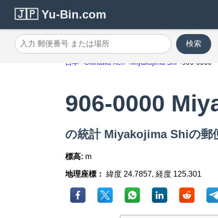
🇯🇵 Yu-Bin.com
検索
入力 郵便番号 または場所
日本
Okinawa Ken
Miyakojima Shi
906-0000
906-0000 Miy
の統計 Miyakojima Shiの郵
標高:
m
地理座標：
緯度 24.7857, 経度 125.301