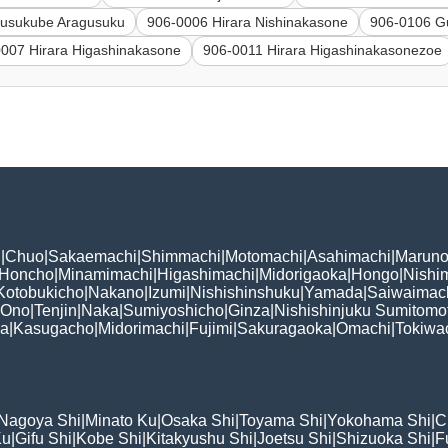
usukube Aragusuku
906-0006 Hirara Nishinakasone
906-0106 G
007 Hirara Higashinakasone
906-0011 Hirara Higashinakasonezoe
i
|
Chuo
|
Sakaemachi
|
Shimmachi
|
Motomachi
|
Asahimachi
|
Maruno
Honcho
|
Minamimachi
|
Higashimachi
|
Midorigaoka
|
Hongo
|
Nishi
Kotobukicho
|
Nakano
|
Izumi
|
Nishishinshuku
|
Yamada
|
Saiwaimac
Ono
|
Tenjin
|
Naka
|
Sumiyoshicho
|
Ginza
|
Nishishinjuku Sumitomo
ka
|
Kasugacho
|
Midorimachi
|
Fujimi
|
Sakuragaoka
|
Omachi
|
Tokiwa
Nagoya Shi
|
Minato Ku
|
Osaka Shi
|
Toyama Shi
|
Yokohama Shi
|
C
Ku
|
Gifu Shi
|
Kobe Shi
|
Kitakyushu Shi
|
Joetsu Shi
|
Shizuoka Shi
|
F