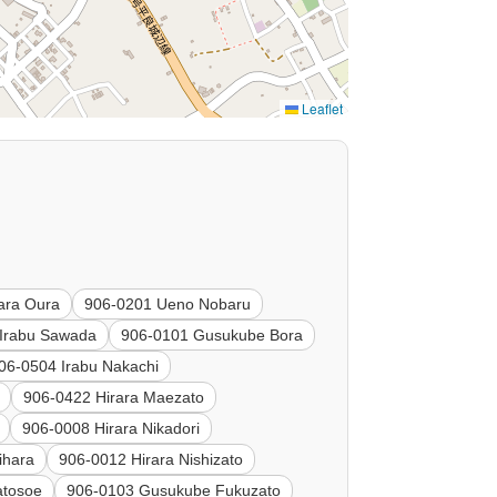
Leaflet
ara Oura
906-0201 Ueno Nobaru
Irabu Sawada
906-0101 Gusukube Bora
06-0504 Irabu Nakachi
906-0422 Hirara Maezato
906-0008 Hirara Nikadori
ihara
906-0012 Hirara Nishizato
atosoe
906-0103 Gusukube Fukuzato