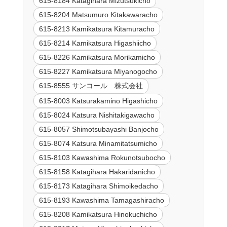
615-8184 Katagihara Mizutsukicho
615-8204 Matsumuro Kitakawaracho
615-8213 Kamikatsura Kitamuracho
615-8214 Kamikatsura Higashiicho
615-8226 Kamikatsura Morikamicho
615-8227 Kamikatsura Miyanogocho
615-8555 サンコール 株式会社
615-8003 Katsurakamino Higashicho
615-8024 Katsura Nishitakigawacho
615-8057 Shimotsubayashi Banjocho
615-8074 Katsura Minamitatsumicho
615-8103 Kawashima Rokunotsubocho
615-8158 Katagihara Hakaridanicho
615-8173 Katagihara Shimoikedacho
615-8193 Kawashima Tamagashiracho
615-8208 Kamikatsura Hinokuchicho