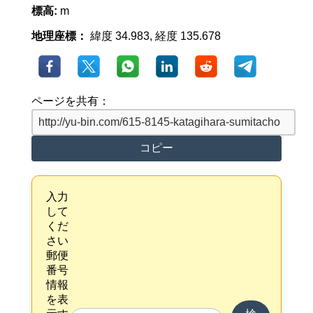
標高:
m
地理座標：
緯度 34.983, 経度 135.678
ページを共有：
コピー
入力
して
くだ
さい
郵便
番号
情報
を表