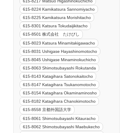
615-8217 Matsuo Higashinokuchicho
615-8224 Kamikatsura Sannomiyacho
615-8225 Kamikatsura Morishitacho
615-8301 Katsura Tokudaijikitacho
615-8501 株式会社 たけびし
615-8023 Katsura Minamitakigawacho
615-8031 Ushigase Hayashinomotocho
615-8045 Ushigase Minaminokuchicho
615-8063 Shimotsubayashi Rokutanda
615-8143 Katagihara Satonokaitocho
615-8147 Katagihara Tsukanomotocho
615-8154 Katagihara Okaminaminosho
615-8182 Katagihara Chanokimotocho
615-8558 京都外国語大学
615-8061 Shimotsubayashi Kitauracho
615-8062 Shimotsubayashi Maebukecho