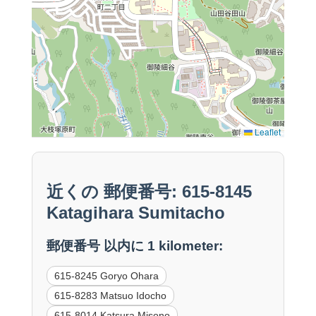
Leaflet
近くの 郵便番号: 615-8145
Katagihara Sumitacho
郵便番号 以内に 1 kilometer:
615-8245 Goryo Ohara
615-8283 Matsuo Idocho
615-8014 Katsura Misono