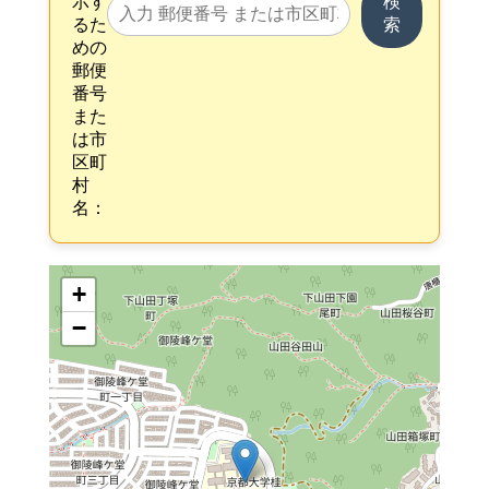
示す
検
るた
索
めの
郵便
番号
また
は市
区町
村
名：
+
−