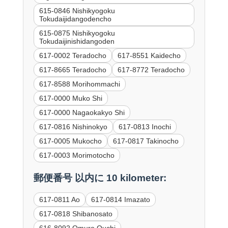
615-0846 Nishikyogoku
Tokudaijidangodencho
615-0875 Nishikyogoku
Tokudaijinishidangoden
617-0002 Teradocho
617-8551 Kaidecho
617-8665 Teradocho
617-8772 Teradocho
617-8588 Morihommachi
617-0000 Muko Shi
617-0000 Nagaokakyo Shi
617-0816 Nishinokyo
617-0813 Inochi
617-0005 Mukocho
617-0817 Takinocho
617-0003 Morimotocho
郵便番号 以内に 10 kilometer:
617-0811 Ao
617-0814 Imazato
617-0818 Shibanosato