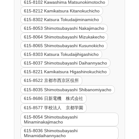
615-8102 Kawashima Matsunokimotocho
615-8212 Kamikatsura Kitanokuchicho
615-8302 Katsura Tokudaijiminamicho
615-8053 Shimotsubayashi Nakajimacho
615-8064 Shimotsubayashi Mizukakecho
615-8065 Shimotsubayashi Kusunokicho
615-8303 Katsura Tokudaijihigashicho
615-8037 Shimotsubayashi Daihannyacho
615-8221 Kamikatsura Higashinokuchicho
615-8522 京都市西京区役所
615-8035 Shimotsubayashi Shibanomiyacho
615-8686 日新電機 株式会社
615-8577 学校法人 京都学園
615-8054 Shimotsubayashi
Minaminakajimacho
615-8036 Shimotsubayashi
Minamidaihannyacho