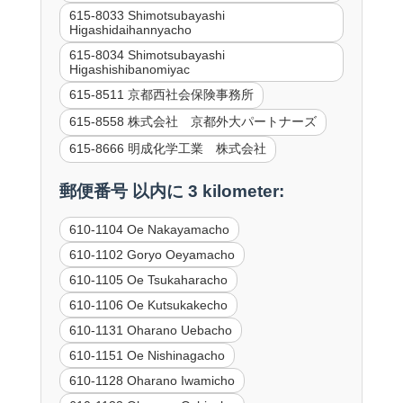
615-8033 Shimotsubayashi
Higashidaihannyacho
615-8034 Shimotsubayashi
Higashishibanomiyac
615-8511 京都西社会保険事務所
615-8558 株式会社 京都外大パートナーズ
615-8666 明成化学工業 株式会社
郵便番号 以内に 3 kilometer:
610-1104 Oe Nakayamacho
610-1102 Goryo Oeyamacho
610-1105 Oe Tsukaharacho
610-1106 Oe Kutsukakecho
610-1131 Oharano Uebacho
610-1151 Oe Nishinagacho
610-1128 Oharano Iwamicho