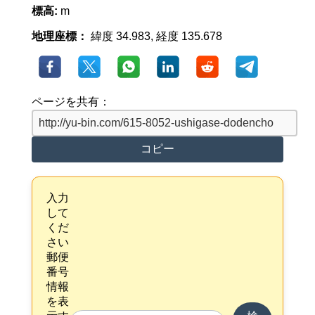
標高:
m
地理座標：
緯度 34.983, 経度 135.678
ページを共有：
コピー
入力
して
くだ
さい
郵便
番号
情報
を表