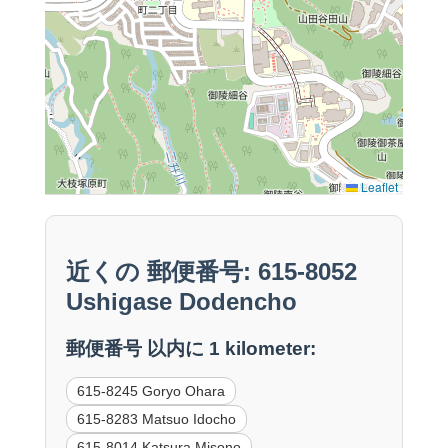
Leaflet
近くの 郵便番号: 615-8052
Ushigase Dodencho
郵便番号 以内に 1 kilometer:
615-8245 Goryo Ohara
615-8283 Matsuo Idocho
615-8014 Katsura Misono