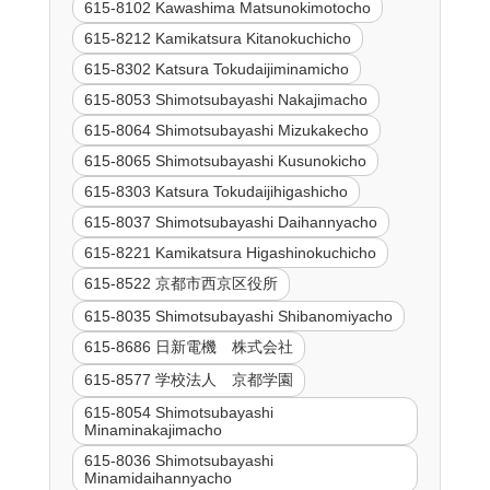
615-8102 Kawashima Matsunokimotocho
615-8212 Kamikatsura Kitanokuchicho
615-8302 Katsura Tokudaijiminamicho
615-8053 Shimotsubayashi Nakajimacho
615-8064 Shimotsubayashi Mizukakecho
615-8065 Shimotsubayashi Kusunokicho
615-8303 Katsura Tokudaijihigashicho
615-8037 Shimotsubayashi Daihannyacho
615-8221 Kamikatsura Higashinokuchicho
615-8522 京都市西京区役所
615-8035 Shimotsubayashi Shibanomiyacho
615-8686 日新電機 株式会社
615-8577 学校法人 京都学園
615-8054 Shimotsubayashi
Minaminakajimacho
615-8036 Shimotsubayashi
Minamidaihannyacho