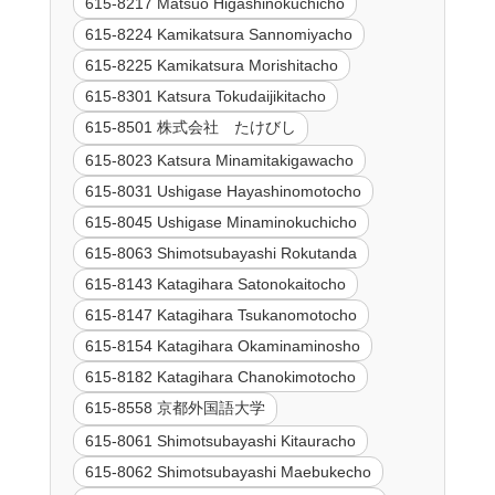
615-8217 Matsuo Higashinokuchicho
615-8224 Kamikatsura Sannomiyacho
615-8225 Kamikatsura Morishitacho
615-8301 Katsura Tokudaijikitacho
615-8501 株式会社 たけびし
615-8023 Katsura Minamitakigawacho
615-8031 Ushigase Hayashinomotocho
615-8045 Ushigase Minaminokuchicho
615-8063 Shimotsubayashi Rokutanda
615-8143 Katagihara Satonokaitocho
615-8147 Katagihara Tsukanomotocho
615-8154 Katagihara Okaminaminosho
615-8182 Katagihara Chanokimotocho
615-8558 京都外国語大学
615-8061 Shimotsubayashi Kitauracho
615-8062 Shimotsubayashi Maebukecho