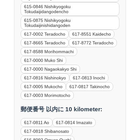
615-0846 Nishikyogoku
Tokudaijidangodencho
615-0875 Nishikyogoku
Tokudaijinishidangoden
617-0002 Teradocho
617-8551 Kaidecho
617-8665 Teradocho
617-8772 Teradocho
617-8588 Morihommachi
617-0000 Muko Shi
617-0000 Nagaokakyo Shi
617-0816 Nishinokyo
617-0813 Inochi
617-0005 Mukocho
617-0817 Takinocho
617-0003 Morimotocho
郵便番号 以内に 10 kilometer:
617-0811 Ao
617-0814 Imazato
617-0818 Shibanosato