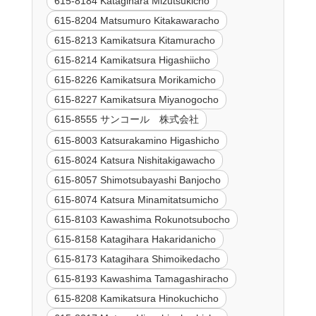
615-8184 Katagihara Mizutsukicho
615-8204 Matsumuro Kitakawaracho
615-8213 Kamikatsura Kitamuracho
615-8214 Kamikatsura Higashiicho
615-8226 Kamikatsura Morikamicho
615-8227 Kamikatsura Miyanogocho
615-8555 サンコール 株式会社
615-8003 Katsurakamino Higashicho
615-8024 Katsura Nishitakigawacho
615-8057 Shimotsubayashi Banjocho
615-8074 Katsura Minamitatsumicho
615-8103 Kawashima Rokunotsubocho
615-8158 Katagihara Hakaridanicho
615-8173 Katagihara Shimoikedacho
615-8193 Kawashima Tamagashiracho
615-8208 Kamikatsura Hinokuchicho