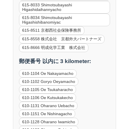
615-8033 Shimotsubayashi
Higashidaihannyacho
615-8034 Shimotsubayashi
Higashishibanomiyac
615-8511 京都西社会保険事務所
615-8558 株式会社 京都外大パートナーズ
615-8666 明成化学工業 株式会社
郵便番号 以内に 3 kilometer:
610-1104 Oe Nakayamacho
610-1102 Goryo Oeyamacho
610-1105 Oe Tsukaharacho
610-1106 Oe Kutsukakecho
610-1131 Oharano Uebacho
610-1151 Oe Nishinagacho
610-1128 Oharano Iwamicho