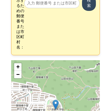
示す
検
るた
索
めの
郵便
番号
また
は市
区町
村
名：
+
−