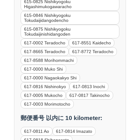
615-0825 Nishikyogoku
Higashimukogawaracho
615-0846 Nishikyogoku
Tokudaijidangodencho
615-0875 Nishikyogoku
Tokudaijinishidangoden
617-0002 Teradocho
617-8551 Kaidecho
617-8665 Teradocho
617-8772 Teradocho
617-8588 Morihommachi
617-0000 Muko Shi
617-0000 Nagaokakyo Shi
617-0816 Nishinokyo
617-0813 Inochi
617-0005 Mukocho
617-0817 Takinocho
617-0003 Morimotocho
郵便番号 以内に 10 kilometer:
617-0811 Ao
617-0814 Imazato