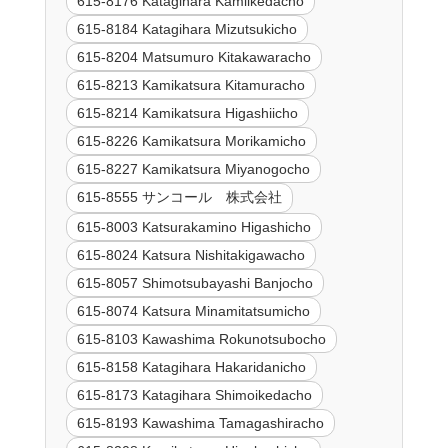
615-8176 Katagihara Kamiikedacho
615-8184 Katagihara Mizutsukicho
615-8204 Matsumuro Kitakawaracho
615-8213 Kamikatsura Kitamuracho
615-8214 Kamikatsura Higashiicho
615-8226 Kamikatsura Morikamicho
615-8227 Kamikatsura Miyanogocho
615-8555 サンコール 株式会社
615-8003 Katsurakamino Higashicho
615-8024 Katsura Nishitakigawacho
615-8057 Shimotsubayashi Banjocho
615-8074 Katsura Minamitatsumicho
615-8103 Kawashima Rokunotsubocho
615-8158 Katagihara Hakaridanicho
615-8173 Katagihara Shimoikedacho
615-8193 Kawashima Tamagashiracho