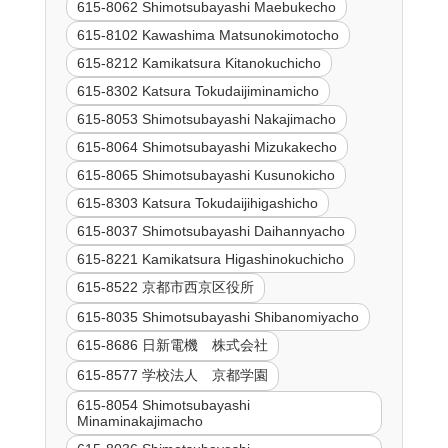
615-8062 Shimotsubayashi Maebukecho
615-8102 Kawashima Matsunokimotocho
615-8212 Kamikatsura Kitanokuchicho
615-8302 Katsura Tokudaijiminamicho
615-8053 Shimotsubayashi Nakajimacho
615-8064 Shimotsubayashi Mizukakecho
615-8065 Shimotsubayashi Kusunokicho
615-8303 Katsura Tokudaijihigashicho
615-8037 Shimotsubayashi Daihannyacho
615-8221 Kamikatsura Higashinokuchicho
615-8522 京都市西京区役所
615-8035 Shimotsubayashi Shibanomiyacho
615-8686 日新電機 株式会社
615-8577 学校法人 京都学園
615-8054 Shimotsubayashi
Minaminakajimacho