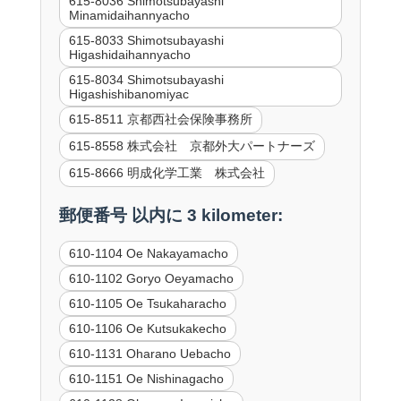
615-8036 Shimotsubayashi
Minamidaihannyacho
615-8033 Shimotsubayashi
Higashidaihannyacho
615-8034 Shimotsubayashi
Higashishibanomiyac
615-8511 京都西社会保険事務所
615-8558 株式会社 京都外大パートナーズ
615-8666 明成化学工業 株式会社
郵便番号 以内に 3 kilometer:
610-1104 Oe Nakayamacho
610-1102 Goryo Oeyamacho
610-1105 Oe Tsukaharacho
610-1106 Oe Kutsukakecho
610-1131 Oharano Uebacho
610-1151 Oe Nishinagacho