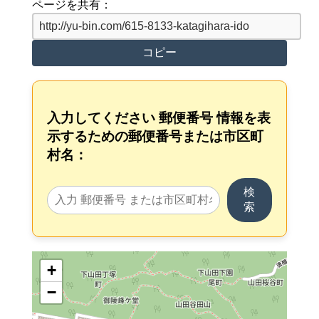
ページを共有：
コピー
入力してください 郵便番号 情報を表
示するための郵便番号または市区町
村名：
検
索
+
−