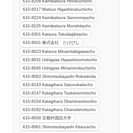
615-8208 Kamikatsura Hinokuchicho
615-8217 Matsuo Higashinokuchicho
615-8224 Kamikatsura Sannomiyacho
615-8225 Kamikatsura Morishitacho
615-8301 Katsura Tokudaijikitacho
615-8501 株式会社 たけびし
615-8023 Katsura Minamitakigawacho
615-8031 Ushigase Hayashinomotocho
615-8045 Ushigase Minaminokuchicho
615-8063 Shimotsubayashi Rokutanda
615-8143 Katagihara Satonokaitocho
615-8147 Katagihara Tsukanomotocho
615-8154 Katagihara Okaminaminosho
615-8182 Katagihara Chanokimotocho
615-8558 京都外国語大学
615-8061 Shimotsubayashi Kitauracho