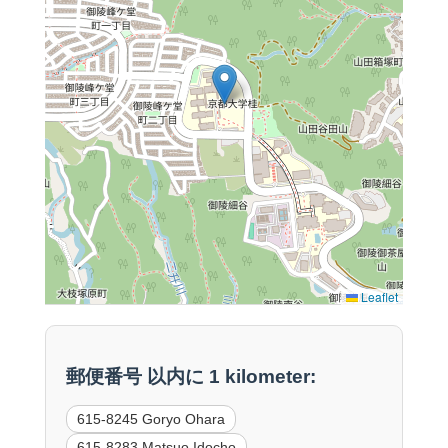
Leaflet
郵便番号 以内に 1 kilometer:
615-8245 Goryo Ohara
615-8283 Matsuo Idocho